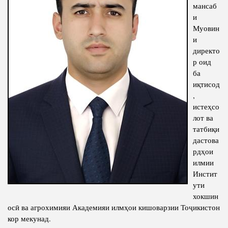
мансаб
Competency
Struture of the Institute
и
Муовин
Biography
Directors and Staff
и
Books
директо
History of Directors
р оид
Articles
ба
Press Center
иқтисод
,
истеҳсо
PRESIDENT OF THE REPUBLIC OF TAJIKISTAN
лот ва
татбиқи
дастова
рдҳои
илмии
Инстит
ути
хокшин
осӣ ва агрохимияи Академияи илмҳои кишоварзии Тоҷикистон
кор мекунад.