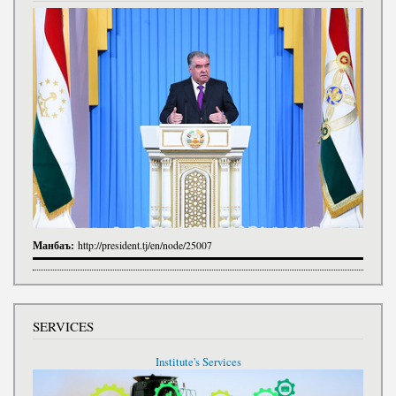
Манбаъ:
http://president.tj/en/node/25007
SERVICES
Institute's Services