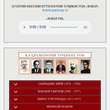
АГЕНТИИ МИЛЛИИ ИТТИЛООТИИ ТОҶИКИСТОН «ХОВАР»
WWW.KHOVAR.TJ
«ХОВАР FM»
САДРИДДИН АЙНӢ (1878 – 1954)
БОБОҶОН ҒАФУРОВ (1909 – 1977)
МИРЗО ТУРСУНЗОДА (1911-1977)
ЭМОМАЛӢ РАҲМОН