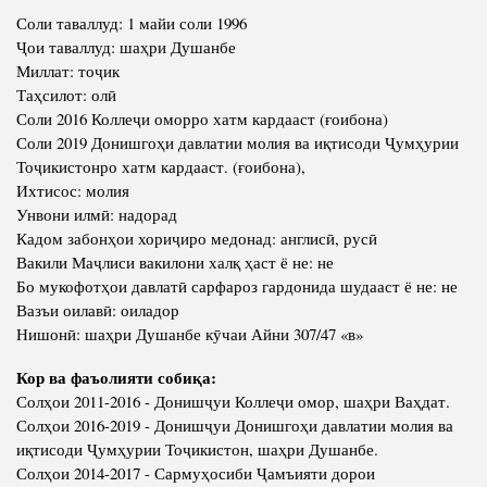
Соли таваллуд: 1 майи соли 1996
Ҷои таваллуд: шаҳри Душанбе
Миллат: тоҷик
Таҳсилот: олӣ
Соли 2016 Коллеҷи оморро хатм кардааст (ғоибона)
Соли 2019 Донишгоҳи давлатии молия ва иқтисоди Ҷумҳурии
Тоҷикистонро хатм кардааст. (ғоибона),
Ихтисос: молия
Унвони илмӣ: надорад
Кадом забонҳои хориҷиро медонад: англисӣ, русӣ
Вакили Маҷлиси вакилони халқ ҳаст ё не: не
Бо мукофотҳои давлатӣ сарфароз гардонида шудааст ё не: не
Вазъи оилавӣ: оиладор
Нишонӣ: шаҳри Душанбе кӯчаи Айни 307/47 «в»
Кор ва фаъолияти собиқа:
Солҳои 2011-2016 - Донишҷуи Коллеҷи омор, шаҳри Ваҳдат.
Солҳои 2016-2019 - Донишҷуи Донишгоҳи давлатии молия ва
иқтисоди Ҷумҳурии Тоҷикистон, шаҳри Душанбе.
Солҳои 2014-2017 - Сармуҳосиби Ҷамъияти дорои