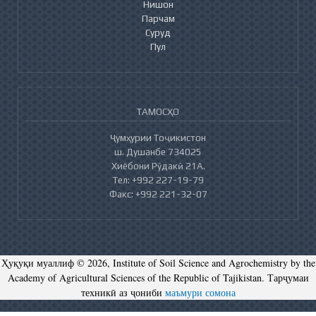
Нишон
Парчам
Суруд
Пул
ТАМОСҲО
Ҷумҳурии Тоҷикистон
ш. Душанбе 734025
Хиёбони Рӯдакӣ 21А.
Тел: +992 227-19-79
Факс: +992 221-32-07
Ҳуқуқи муаллиф © 2026, Institute of Soil Science and Agrochemistry by the
Academy of Agricultural Sciences of the Republic of Tajikistan. Тарҷумаи
техникӣ аз ҷониби
маъмури сомона