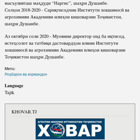
масъулияташ маҳдуди “Наргис”, шаҳри Душанбе.
Солҳои 2018-2020 - Сариқтисодчии Институти хокшиносӣ ва
агрохимияи Академияи илмҳои кишоварзии Тоҷикистон,
шаҳри Душанбе.
Аз октябри соли 2020 - Муовини директор оид ба иқтисод,
истеҳсолот ва татбиқи дастовардҳои илмии Институти
хокшиносӣ ва агрохимияи Академияи илмҳои кишоварзии
Тоҷикистон шаҳри Душанбе.
Menu:
Роҳбарон ва кормандон
Language
Tajik
KHOVAR.TJ