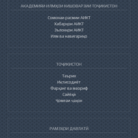
АКАДЕМИЯИ ИЛМҲОИ КИШОВАРЗИИ ТОҶИКИСТОН
Сомонаи расмии АИКТ
Хабарҳои АИКТ
Эълонҳои АИКТ
Илм ва навигариҳо
ТОҶИКИСТОН
Таърих
Иқтисодиёт
Фарҳанг ва маориф
Сайёҳӣ
Ҷомеаи ҷаҳон
РАМЗҲОИ ДАВЛАТӢ