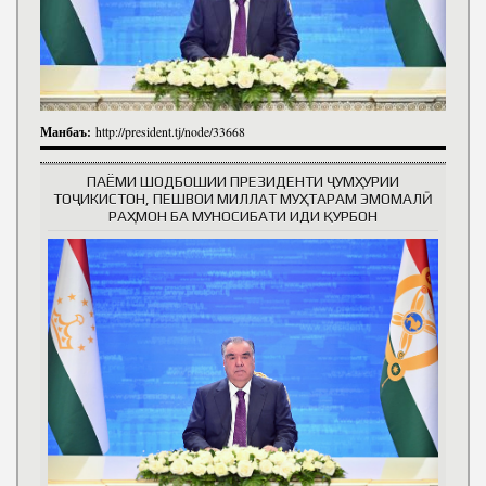
Манбаъ:
http://president.tj/node/33668
ПАЁМИ ШОДБОШИИ ПРЕЗИДЕНТИ ҶУМҲУРИИ
ТОҶИКИСТОН, ПЕШВОИ МИЛЛАТ МУҲТАРАМ ЭМОМАЛӢ
РАҲМОН БА МУНОСИБАТИ ИДИ ҚУРБОН