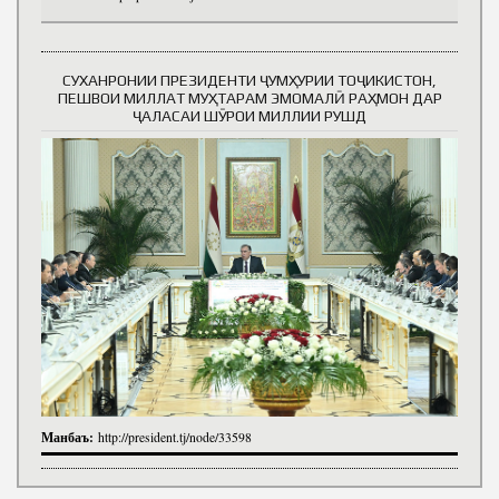
СУХАНРОНИИ ПРЕЗИДЕНТИ ҶУМҲУРИИ ТОҶИКИСТОН,
ПЕШВОИ МИЛЛАТ МУҲТАРАМ ЭМОМАЛӢ РАҲМОН ДАР
ҶАЛАСАИ ШӮРОИ МИЛЛИИ РУШД
Манбаъ:
http://president.tj/node/33598