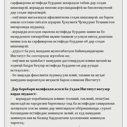
сарфакорона истифода бурдани захираҳои табии дар соҳаи
кишоварзӣ, коркарди низоми агроландшафтӣ ва биологикунонӣ
дар соҳаи зироаткорӣ;
- омӯзиши масъалаҳои афзалиятноки соҳаи кишоварзӣ, ки барои
амали сохтани сиёсати аграрии Ҳукумати Ҷумҳурии Тоҷикистон
нигаронида шудаанд;
- коркарди асосҳои оқилона истифода бурдани замин ва бо
назардошти тағъирёбии иқлим такмили усулҳои нигоҳ доштани
намии хок ва сарфакорона истифода бурдани об дар соҳаи
кишоварзӣ;
- дуруст ба роҳ мондани муносибатҳои байниҳамдигарии
Институт бо сохторҳои зертобеи он;
- омӯзиш ва ҷамъбаст намудани дастовардҳои илмии ватанӣ ва
хориҷӣ баҳри беҳтар истифода бурдани он дар рушди
истеҳсолот;
- бо мақсади фаъолияти пурмаҳсули илмӣ, таъмин ва муҳаё
намудани шароитҳои меҳнатӣ барои олимони Институт.
Дар баробари вазифаҳои асоси ба ӯҳдаи Институт вогузор
карда шудааст:
- коркарди чорабиниҳои илмию техникӣ, таълимӣ, пешгӯии
иқтисодӣ ва тарҳрезии барномаҳо оид ба истифодаи самараноки
захираҳои хок ва замин дар минтақаҳои обёришаванда, суръат
бахшидани истифодаи заминҳои лалмӣ, аз худ намудани
заминҳои нав ва баланд бардоштани ҳосилнокии заминҳои
чарогоҳ;