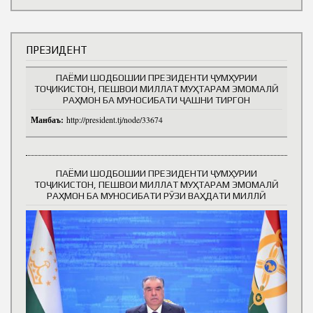
ПРЕЗИДЕНТ
ПАЁМИ ШОДБОШИИ ПРЕЗИДЕНТИ ҶУМҲУРИИ
ТОҶИКИСТОН, ПЕШВОИ МИЛЛАТ МУҲТАРАМ ЭМОМАЛӢ
РАҲМОН БА МУНОСИБАТИ ҶАШНИ ТИРГОН
Манбаъ:
http://president.tj/node/33674
ПАЁМИ ШОДБОШИИ ПРЕЗИДЕНТИ ҶУМҲУРИИ
ТОҶИКИСТОН, ПЕШВОИ МИЛЛАТ МУҲТАРАМ ЭМОМАЛӢ
РАҲМОН БА МУНОСИБАТИ РӮЗИ ВАҲДАТИ МИЛЛӢ