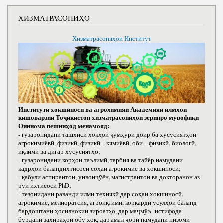
ХИЗМАТРАСОНИҲО
Хизматрасониҳои Институт
Институти хокшиносӣ ва агрохимияи Академияи илмҳои
кишоварзии Тоҷикистон хизматрасониҳои зеринро мувофиқи
Оиннома пешниҳод менамояд:
- гузаронидани ташхиси хокҳои ҷумҳурӣ доир ба хусусиятҳои
агрокимиёвӣ, физикӣ, физикӣ – кимиёвӣ, оби – физикӣ, биологӣ,
иқлимӣ ва дигар хусусиятҳо;
- гузаронидани корҳои таълимӣ, тарбия ва тайёр намудани
кадрҳои баландихтисоси соҳаи агрокимиё ва хокшиносӣ;
- қабули аспирантон, унвонҷӯён, магистрантон ва докторанон аз
рӯи ихтисоси РhD;
- тезонидани раванди илми-техникӣ дар соҳаи хокшиносӣ,
агрокимиё, мелиоратсия, агроиқлимӣ, коркарди усулҳои баланд
бардоштани ҳосилнокии зироатҳо, дар маҷмӯъ истифода
бурдани захираҳои обу хок, дар амал ҷорӣ намудани низоми