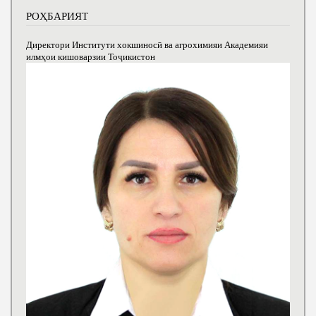
РОҲБАРИЯТ
Директори Институти хокшиносӣ ва агрохимияи Академияи
илмҳои кишоварзии Тоҷикистон