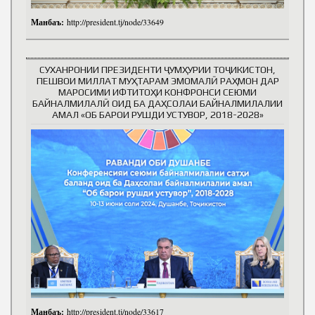
Манбаъ:
http://president.tj/node/33649
СУХАНРОНИИ ПРЕЗИДЕНТИ ҶУМҲУРИИ ТОҶИКИСТОН,
ПЕШВОИ МИЛЛАТ МУҲТАРАМ ЭМОМАЛӢ РАҲМОН ДАР
МАРОСИМИ ИФТИТОҲИ КОНФРОНСИ СЕЮМИ
БАЙНАЛМИЛАЛӢ ОИД БА ДАҲСОЛАИ БАЙНАЛМИЛАЛИИ
АМАЛ «ОБ БАРОИ РУШДИ УСТУВОР, 2018-2028»
Манбаъ:
http://president.tj/node/33617