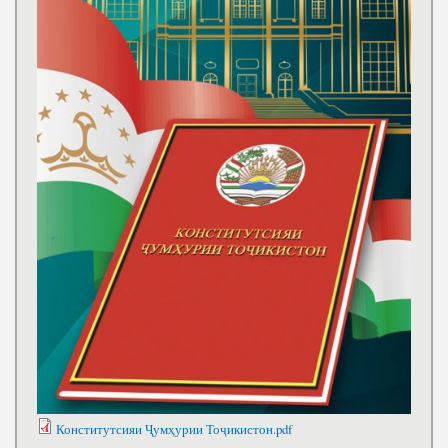
Конститутсияи Ҷумҳурии Тоҷикистон.pdf