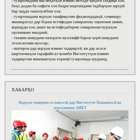
- гузаронидани маслиҳатҳои илмию методӣ ҷиҳати таҳқиқи хок,
баҳо додан ба сифати хок баҳри андешидани тадбирҳои зарурӣ
бар зидди таназзулёбии хок;
- гузаронидани корҳои ташфиқотию фаҳмондадиҳӣ, семинару
машваратҳо дар бораи истифодаи самараноку оқилонаи замин,
коркарди хок, кишт ва истифодабарии самараноки нуриҳои
органикию маъданӣ;
- таъмин намудани назорати муаллифӣ барои ҷорӣ намудани
технологияи муосир;
- иштирок дар корҳои илмию тадқиқотӣ, ки дар асоси
шартномаҳои тарафайн аз ҷониби Институтҳои илмию
тадқиқотии мамлакатҳои хориҷӣ гузаронида шудаанд.
ХАБАРҲО
Корҳои тамирию аз навсозӣ дар Институти Хокшиносӣ ва
агрохимияи АИКТ