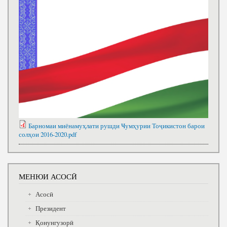
Барномаи миёнамуҳлати рушди Ҹумҳурии Тоҷикистон барои
солҳои 2016-2020.pdf
МЕНЮИ АСОСӢ
Асосӣ
Президент
Қонунгузорӣ