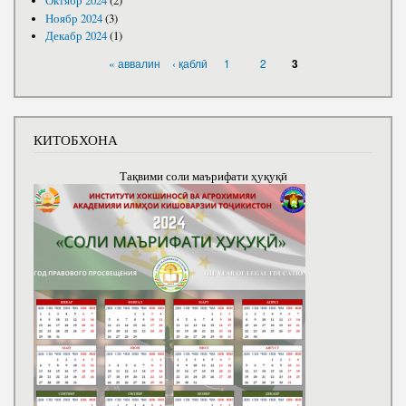
Октябр 2024
(2)
Ноябр 2024
(3)
Декабр 2024
(1)
САҲИФАҲО
« аввалин
‹ қаблӣ
1
2
3
КИТОБХОНА
Тақвими соли маърифати ҳуқуқӣ