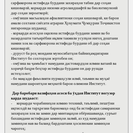
сарфакорона истифода бурдани захираҳои табии дар соҳаи
кишоварзӣ, коркарди низоми агроландшафтӣ ва биологикунонӣ
дар соҳаи зироаткорӣ;
- омӯзиши масъалаҳои афзалиятноки соҳаи кишоварзӣ, ки барои
амали сохтани сиёсати аграрии Ҳукумати Ҷумҳурии Тоҷикистон
нигаронида шудаанд;
- коркарди асосҳои оқилона истифода бурдани замин ва бо
назардошти тағъирёбии иқлим такмили усулҳои нигоҳ доштани
намии хок ва сарфакорона истифода бурдани об дар соҳаи
кишоварзӣ;
- дуруст ба роҳ мондани муносибатҳои байниҳамдигарии
Институт бо сохторҳои зертобеи он;
- омӯзиш ва ҷамъбаст намудани дастовардҳои илмии ватанӣ ва
хориҷӣ баҳри беҳтар истифода бурдани он дар рушди
истеҳсолот;
- бо мақсади фаъолияти пурмаҳсули илмӣ, таъмин ва муҳаё
намудани шароитҳои меҳнатӣ барои олимони Институт.
Дар баробари вазифаҳои асоси ба ӯҳдаи Институт вогузор
карда шудааст:
- коркарди чорабиниҳои илмию техникӣ, таълимӣ, пешгӯии
иқтисодӣ ва тарҳрезии барномаҳо оид ба истифодаи самараноки
захираҳои хок ва замин дар минтақаҳои обёришаванда, суръат
бахшидани истифодаи заминҳои лалмӣ, аз худ намудани
заминҳои нав ва баланд бардоштани ҳосилнокии заминҳои
чарогоҳ;