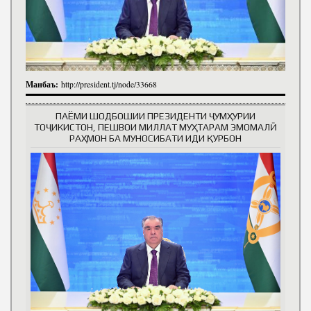
Манбаъ:
http://president.tj/node/33668
ПАЁМИ ШОДБОШИИ ПРЕЗИДЕНТИ ҶУМҲУРИИ
ТОҶИКИСТОН, ПЕШВОИ МИЛЛАТ МУҲТАРАМ ЭМОМАЛӢ
РАҲМОН БА МУНОСИБАТИ ИДИ ҚУРБОН