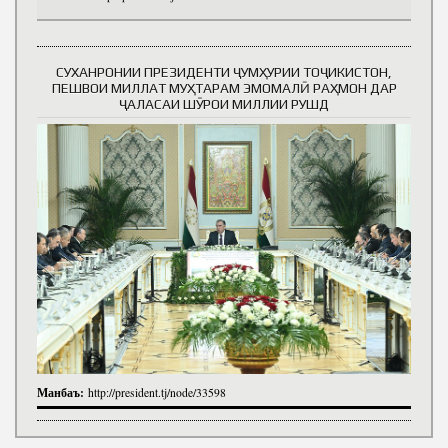
СУХАНРОНИИ ПРЕЗИДЕНТИ ҶУМҲУРИИ ТОҶИКИСТОН,
ПЕШВОИ МИЛЛАТ МУҲТАРАМ ЭМОМАЛӢ РАҲМОН ДАР
ҶАЛАСАИ ШӮРОИ МИЛЛИИ РУШД
Манбаъ:
http://president.tj/node/33598