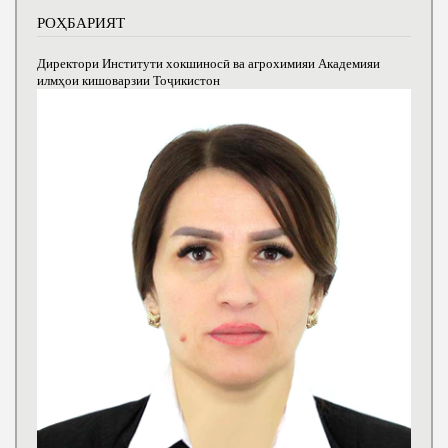
РОҲБАРИЯТ
Директори Институти хокшиносӣ ва агрохимияи Академияи
илмҳои кишоварзии Тоҷикистон