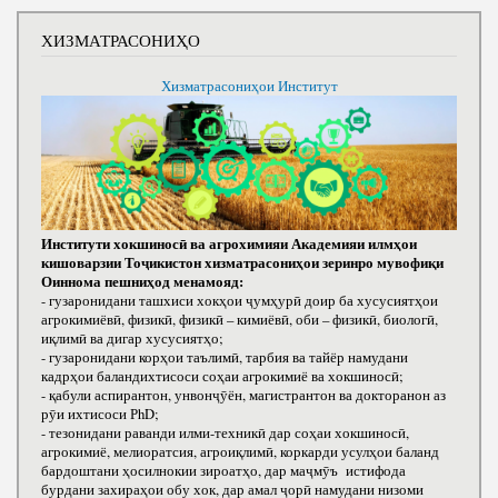
ХИЗМАТРАСОНИҲО
Хизматрасониҳои Институт
Институти хокшиносӣ ва агрохимияи Академияи илмҳои
кишоварзии Тоҷикистон хизматрасониҳои зеринро мувофиқи
Оиннома пешниҳод менамояд:
- гузаронидани ташхиси хокҳои ҷумҳурӣ доир ба хусусиятҳои
агрокимиёвӣ, физикӣ, физикӣ – кимиёвӣ, оби – физикӣ, биологӣ,
иқлимӣ ва дигар хусусиятҳо;
- гузаронидани корҳои таълимӣ, тарбия ва тайёр намудани
кадрҳои баландихтисоси соҳаи агрокимиё ва хокшиносӣ;
- қабули аспирантон, унвонҷӯён, магистрантон ва докторанон аз
рӯи ихтисоси РhD;
- тезонидани раванди илми-техникӣ дар соҳаи хокшиносӣ,
агрокимиё, мелиоратсия, агроиқлимӣ, коркарди усулҳои баланд
бардоштани ҳосилнокии зироатҳо, дар маҷмӯъ истифода
бурдани захираҳои обу хок, дар амал ҷорӣ намудани низоми