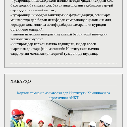
- гузаронидани маслиҳатҳои илмию методӣ ҷиҳати таҳқиқи хок,
баҳо додан ба сифати хок баҳри андешидани тадбирҳои зарурӣ
бар зидди таназзулёбии хок;
- гузаронидани корҳои ташфиқотию фаҳмондадиҳӣ, семинару
машваратҳо дар бораи истифодаи самараноку оқилонаи замин,
коркарди хок, кишт ва истифодабарии самараноки нуриҳои
органикию маъданӣ;
- таъмин намудани назорати муаллифӣ барои ҷорӣ намудани
технологияи муосир;
- иштирок дар корҳои илмию тадқиқотӣ, ки дар асоси
шартномаҳои тарафайн аз ҷониби Институтҳои илмию
тадқиқотии мамлакатҳои хориҷӣ гузаронида шудаанд.
ХАБАРҲО
Корҳои тамирию аз навсозӣ дар Институти Хокшиносӣ ва
агрохимияи АИКТ