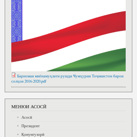
Барномаи миёнамуҳлати рушди Ҹумҳурии Тоҷикистон барои
солҳои 2016-2020.pdf
МЕНЮИ АСОСӢ
Асосӣ
Президент
Қонунгузорӣ