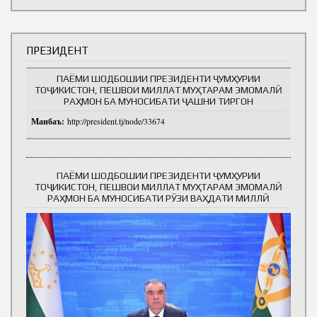
ПРЕЗИДЕНТ
ПАЁМИ ШОДБОШИИ ПРЕЗИДЕНТИ ҶУМҲУРИИ
ТОҶИКИСТОН, ПЕШВОИ МИЛЛАТ МУҲТАРАМ ЭМОМАЛӢ
РАҲМОН БА МУНОСИБАТИ ҶАШНИ ТИРГОН
Манбаъ:
http://president.tj/node/33674
ПАЁМИ ШОДБОШИИ ПРЕЗИДЕНТИ ҶУМҲУРИИ
ТОҶИКИСТОН, ПЕШВОИ МИЛЛАТ МУҲТАРАМ ЭМОМАЛӢ
РАҲМОН БА МУНОСИБАТИ РӮЗИ ВАҲДАТИ МИЛЛӢ