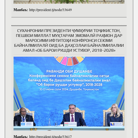
Манбаъ:
http://president.tj/node/33649
СУХАНРОНИИ ПРЕЗИДЕНТИ ҶУМҲУРИИ ТОҶИКИСТОН,
ПЕШВОИ МИЛЛАТ МУҲТАРАМ ЭМОМАЛӢ РАҲМОН ДАР
МАРОСИМИ ИФТИТОҲИ КОНФРОНСИ СЕЮМИ
БАЙНАЛМИЛАЛӢ ОИД БА ДАҲСОЛАИ БАЙНАЛМИЛАЛИИ
АМАЛ «ОБ БАРОИ РУШДИ УСТУВОР, 2018-2028»
Манбаъ:
http://president.tj/node/33617