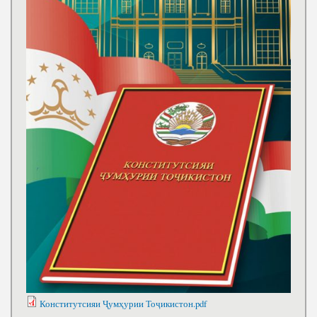
Конститутсияи Ҷумҳурии Тоҷикистон.pdf