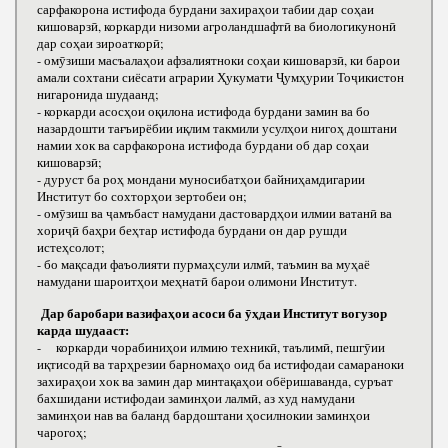
сарфакорона истифода бурдани захираҳои табии дар соҳаи
кишоварзӣ, коркарди низоми агроландшафтӣ ва биологикунонӣ
дар соҳаи зироаткорӣ;
- омӯзиши масъалаҳои афзалиятноки соҳаи кишоварзӣ, ки барои
амали сохтани сиёсати аграрии Ҳукумати Ҷумҳурии Тоҷикистон
нигаронида шудаанд;
- коркарди асосҳои оқилона истифода бурдани замин ва бо
назардошти тағъирёбии иқлим такмили усулҳои нигоҳ доштани
намии хок ва сарфакорона истифода бурдани об дар соҳаи
кишоварзӣ;
- дуруст ба роҳ мондани муносибатҳои байниҳамдигарии
Институт бо сохторҳои зертобеи он;
- омӯзиш ва ҷамъбаст намудани дастовардҳои илмии ватанӣ ва
хориҷӣ баҳри беҳтар истифода бурдани он дар рушди
истеҳсолот;
- бо мақсади фаъолияти пурмаҳсули илмӣ, таъмин ва муҳаё
намудани шароитҳои меҳнатӣ барои олимони Институт.
Дар баробари вазифаҳои асоси ба ӯҳдаи Институт вогузор
карда шудааст:
- коркарди чорабиниҳои илмию техникӣ, таълимӣ, пешгӯии
иқтисодӣ ва тарҳрезии барномаҳо оид ба истифодаи самараноки
захираҳои хок ва замин дар минтақаҳои обёришаванда, суръат
бахшидани истифодаи заминҳои лалмӣ, аз худ намудани
заминҳои нав ва баланд бардоштани ҳосилнокии заминҳои
чарогоҳ;