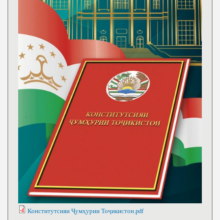
Конститутсияи Ҷумҳурии Тоҷикистон.pdf