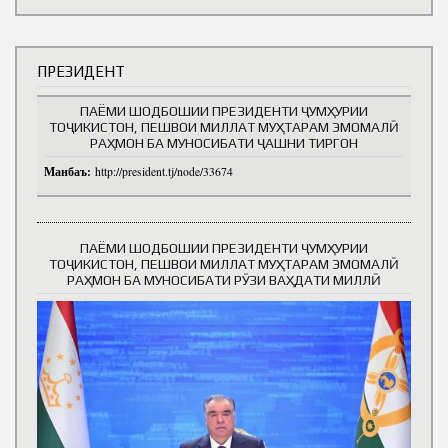
ПРЕЗИДЕНТ
ПАЁМИ ШОДБОШИИ ПРЕЗИДЕНТИ ҶУМҲУРИИ
ТОҶИКИСТОН, ПЕШВОИ МИЛЛАТ МУҲТАРАМ ЭМОМАЛӢ
РАҲМОН БА МУНОСИБАТИ ҶАШНИ ТИРГОН
Манбаъ:
http://president.tj/node/33674
ПАЁМИ ШОДБОШИИ ПРЕЗИДЕНТИ ҶУМҲУРИИ
ТОҶИКИСТОН, ПЕШВОИ МИЛЛАТ МУҲТАРАМ ЭМОМАЛӢ
РАҲМОН БА МУНОСИБАТИ РӮЗИ ВАҲДАТИ МИЛЛӢ