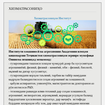
ХИЗМАТРАСОНИҲО
Хизматрасониҳои Институт
Институти хокшиносӣ ва агрохимияи Академияи илмҳои
кишоварзии Тоҷикистон хизматрасониҳои зеринро мувофиқи
Оиннома пешниҳод менамояд:
- гузаронидани ташхиси хокҳои ҷумҳурӣ доир ба хусусиятҳои
агрокимиёвӣ, физикӣ, физикӣ – кимиёвӣ, оби – физикӣ, биологӣ,
иқлимӣ ва дигар хусусиятҳо;
- гузаронидани корҳои таълимӣ, тарбия ва тайёр намудани
кадрҳои баландихтисоси соҳаи агрокимиё ва хокшиносӣ;
- қабули аспирантон, унвонҷӯён, магистрантон ва докторанон аз
рӯи ихтисоси РhD;
- тезонидани раванди илми-техникӣ дар соҳаи хокшиносӣ,
агрокимиё, мелиоратсия, агроиқлимӣ, коркарди усулҳои баланд
бардоштани ҳосилнокии зироатҳо, дар маҷмӯъ истифода
бурдани захираҳои обу хок, дар амал ҷорӣ намудани низоми