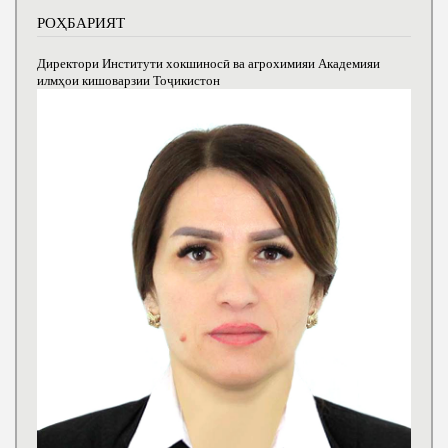
РОҲБАРИЯТ
Директори Институти хокшиносӣ ва агрохимияи Академияи
илмҳои кишоварзии Тоҷикистон