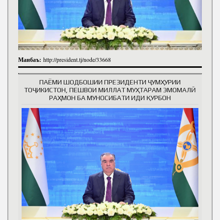
Манбаъ:
http://president.tj/node/33668
ПАЁМИ ШОДБОШИИ ПРЕЗИДЕНТИ ҶУМҲУРИИ
ТОҶИКИСТОН, ПЕШВОИ МИЛЛАТ МУҲТАРАМ ЭМОМАЛӢ
РАҲМОН БА МУНОСИБАТИ ИДИ ҚУРБОН