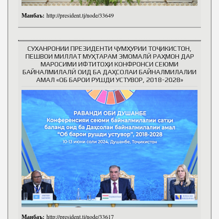
Манбаъ:
http://president.tj/node/33649
СУХАНРОНИИ ПРЕЗИДЕНТИ ҶУМҲУРИИ ТОҶИКИСТОН,
ПЕШВОИ МИЛЛАТ МУҲТАРАМ ЭМОМАЛӢ РАҲМОН ДАР
МАРОСИМИ ИФТИТОҲИ КОНФРОНСИ СЕЮМИ
БАЙНАЛМИЛАЛӢ ОИД БА ДАҲСОЛАИ БАЙНАЛМИЛАЛИИ
АМАЛ «ОБ БАРОИ РУШДИ УСТУВОР, 2018-2028»
Манбаъ:
http://president.tj/node/33617