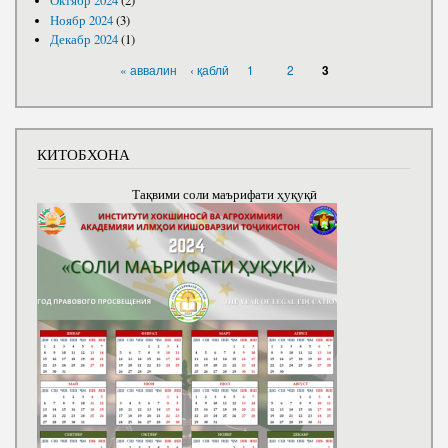
Октябр 2024
(2)
Ноябр 2024
(3)
Декабр 2024
(1)
САҲИФАҲО
« аввалин
‹ қаблӣ
1
2
3
КИТОБХОНА
Тақвими соли маърифати ҳуқуқӣ