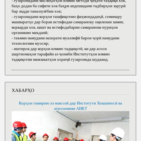
- гузаронидани маслиҳатҳои илмию методӣ ҷиҳати таҳқиқи хок,
баҳо додан ба сифати хок баҳри андешидани тадбирҳои зарурӣ
бар зидди таназзулёбии хок;
- гузаронидани корҳои ташфиқотию фаҳмондадиҳӣ, семинару
машваратҳо дар бораи истифодаи самараноку оқилонаи замин,
коркарди хок, кишт ва истифодабарии самараноки нуриҳои
органикию маъданӣ;
- таъмин намудани назорати муаллифӣ барои ҷорӣ намудани
технологияи муосир;
- иштирок дар корҳои илмию тадқиқотӣ, ки дар асоси
шартномаҳои тарафайн аз ҷониби Институтҳои илмию
тадқиқотии мамлакатҳои хориҷӣ гузаронида шудаанд.
ХАБАРҲО
Корҳои тамирию аз навсозӣ дар Институти Хокшиносӣ ва
агрохимияи АИКТ