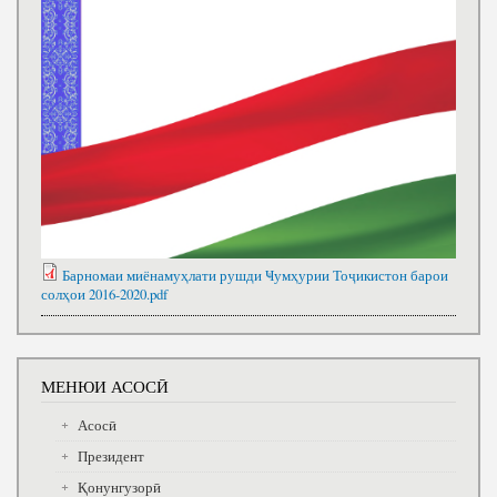
Барномаи миёнамуҳлати рушди Ҹумҳурии Тоҷикистон барои
солҳои 2016-2020.pdf
МЕНЮИ АСОСӢ
Асосӣ
Президент
Қонунгузорӣ