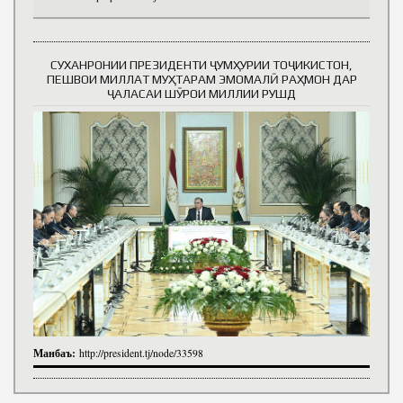
СУХАНРОНИИ ПРЕЗИДЕНТИ ҶУМҲУРИИ ТОҶИКИСТОН,
ПЕШВОИ МИЛЛАТ МУҲТАРАМ ЭМОМАЛӢ РАҲМОН ДАР
ҶАЛАСАИ ШӮРОИ МИЛЛИИ РУШД
Манбаъ:
http://president.tj/node/33598