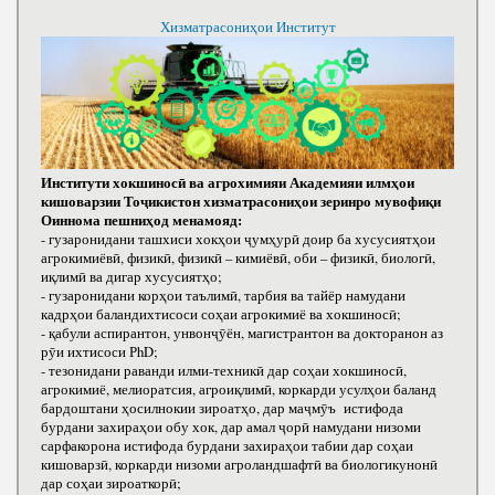
Хизматрасониҳои Институт
Институти хокшиносӣ ва агрохимияи Академияи илмҳои
кишоварзии Тоҷикистон хизматрасониҳои зеринро мувофиқи
Оиннома пешниҳод менамояд:
- гузаронидани ташхиси хокҳои ҷумҳурӣ доир ба хусусиятҳои
агрокимиёвӣ, физикӣ, физикӣ – кимиёвӣ, оби – физикӣ, биологӣ,
иқлимӣ ва дигар хусусиятҳо;
- гузаронидани корҳои таълимӣ, тарбия ва тайёр намудани
кадрҳои баландихтисоси соҳаи агрокимиё ва хокшиносӣ;
- қабули аспирантон, унвонҷӯён, магистрантон ва докторанон аз
рӯи ихтисоси РhD;
- тезонидани раванди илми-техникӣ дар соҳаи хокшиносӣ,
агрокимиё, мелиоратсия, агроиқлимӣ, коркарди усулҳои баланд
бардоштани ҳосилнокии зироатҳо, дар маҷмӯъ истифода
бурдани захираҳои обу хок, дар амал ҷорӣ намудани низоми
сарфакорона истифода бурдани захираҳои табии дар соҳаи
кишоварзӣ, коркарди низоми агроландшафтӣ ва биологикунонӣ
дар соҳаи зироаткорӣ;