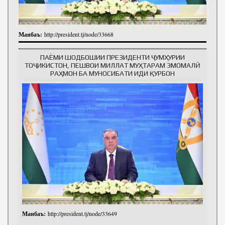
Манбаъ:
http://president.tj/node/33668
ПАЁМИ ШОДБОШИИ ПРЕЗИДЕНТИ ҶУМҲУРИИ
ТОҶИКИСТОН, ПЕШВОИ МИЛЛАТ МУҲТАРАМ ЭМОМАЛӢ
РАҲМОН БА МУНОСИБАТИ ИДИ ҚУРБОН
Манбаъ:
http://president.tj/node/33649