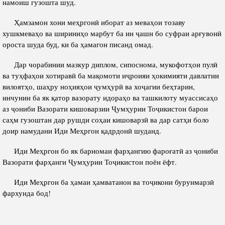
намоиш гузошта шуд.
Ҳамзамон хони меҳргонӣ иборат аз меваҳои тозаву
хушкмеваҳо ва шириниҳо марбут ба ин ҷашн бо суфраи арғувонӣ
ороста шуда буд, ки ба ҳамагон писанд омад.
Дар чорабинии мазкур диплом, сипоснома, мукофотҳои пулӣ
ва туҳфаҳои хотиравӣ ба мақомоти иҷроияи ҳокимияти давлатии
вилоятҳо, шаҳру ноҳияҳои ҷумҳурӣ ва хоҷагии беҳтарин,
инчунин ба як қатор вазорату идораҳо ва ташкилоту муассисаҳо
аз ҷониби Вазорати кишоварзии Ҷумҳурии Тоҷикистон барои
саҳм гузоштан дар рушди соҳаи кишоварзӣ ва дар сатҳи боло
доир намудани Иди Меҳргон қадрдонӣ шуданд.
Иди Меҳргон бо як барномаи фарҳангию фароғатӣ аз ҷониби
Вазорати фарҳанги Ҷумҳурии Тоҷикистон поён ёфт.
Иди Меҳргон ба ҳамаи ҳамватанон ва тоҷикони бурунмарзӣ
фархунда бод!