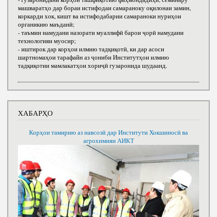
машваратҳо дар бораи истифодаи самараноку оқилонаи замин,
коркарди хок, кишт ва истифодабарии самараноки нуриҳои
органикию маъданӣ;
- таъмин намудани назорати муаллифӣ барои ҷорӣ намудани
технологияи муосир;
- иштирок дар корҳои илмию тадқиқотӣ, ки дар асоси
шартномаҳои тарафайн аз ҷониби Институтҳои илмию
тадқиқотии мамлакатҳои хориҷӣ гузаронида шудаанд.
ХАБАРҲО
Корҳои тамирию аз навсозӣ дар Институти Хокшиносӣ ва
агрохимияи АИКТ