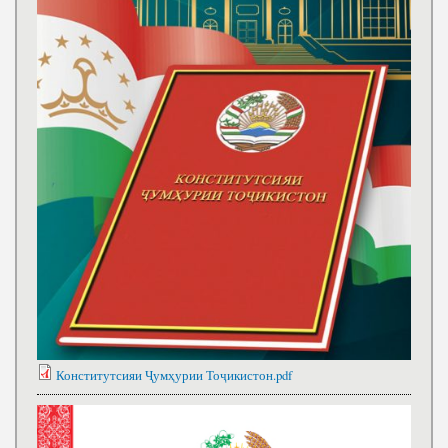
Конститутсияи Ҷумҳурии Тоҷикистон.pdf