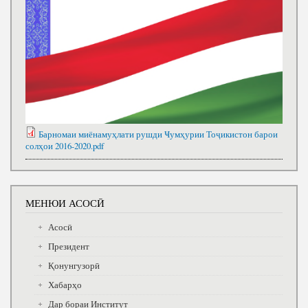
Барномаи миёнамуҳлати рушди Ҹумҳурии Тоҷикистон барои
солҳои 2016-2020.pdf
МЕНЮИ АСОСӢ
Асосӣ
Президент
Қонунгузорӣ
Хабарҳо
Дар бораи Институт