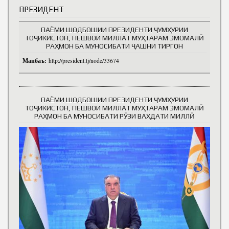
ПРЕЗИДЕНТ
ПАЁМИ ШОДБОШИИ ПРЕЗИДЕНТИ ҶУМҲУРИИ
ТОҶИКИСТОН, ПЕШВОИ МИЛЛАТ МУҲТАРАМ ЭМОМАЛӢ
РАҲМОН БА МУНОСИБАТИ ҶАШНИ ТИРГОН
Манбаъ:
http://president.tj/node/33674
ПАЁМИ ШОДБОШИИ ПРЕЗИДЕНТИ ҶУМҲУРИИ
ТОҶИКИСТОН, ПЕШВОИ МИЛЛАТ МУҲТАРАМ ЭМОМАЛӢ
РАҲМОН БА МУНОСИБАТИ РӮЗИ ВАҲДАТИ МИЛЛӢ