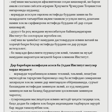
- омӯзиши масъалаҳои афзалиятноки соҳаи кишоварзӣ, ки барои
амали сохтани сиёсати аграрии Ҳукумати Ҷумҳурии Тоҷикистон
нигаронида шудаанд;
- коркарди асосҳои оқилона истифода бурдани замин ва бо
назардошти тағъирёбии иқлим такмили усулҳои нигоҳ доштани
намии хок ва сарфакорона истифода бурдани об дар соҳаи
кишоварзӣ;
- дуруст ба роҳ мондани муносибатҳои байниҳамдигарии
Институт бо сохторҳои зертобеи он;
- омӯзиш ва ҷамъбаст намудани дастовардҳои илмии ватанӣ ва
хориҷӣ баҳри беҳтар истифода бурдани он дар рушди
истеҳсолот;
- бо мақсади фаъолияти пурмаҳсули илмӣ, таъмин ва муҳаё
намудани шароитҳои меҳнатӣ барои олимони Институт.
Дар баробари вазифаҳои асоси ба ӯҳдаи Институт вогузор
карда шудааст:
- коркарди чорабиниҳои илмию техникӣ, таълимӣ, пешгӯии
иқтисодӣ ва тарҳрезии барномаҳо оид ба истифодаи самараноки
захираҳои хок ва замин дар минтақаҳои обёришаванда, суръат
бахшидани истифодаи заминҳои лалмӣ, аз худ намудани
заминҳои нав ва баланд бардоштани ҳосилнокии заминҳои
чарогоҳ;
- гузаронидани маслиҳатҳои илмию методӣ ҷиҳати таҳқиқи хок,
баҳо додан ба сифати хок баҳри андешидани тадбирҳои зарурӣ
бар зидди таназзулёбии хок;
- гузаронидани корҳои ташфиқотию фаҳмондадиҳӣ, семинару