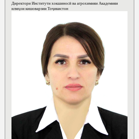
Директори Институти хокшиносӣ ва агрохимияи Академияи
илмҳои кишоварзии Тоҷикистон