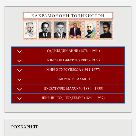
САДРИДДИН АЙНӢ (1878 – 1954)
БОБОҶОН ҒАФУРОВ (1909 – 1977)
МИРЗО ТУРСУНЗОДА (1911-1977)
ЭМОМАЛӢ РАҲМОН
НУСРАТУЛЛО МАХСУМ (1881 – 1938)
ШИРИНШОҲ ШОҲТЕМУР (1899 – 1937)
РОҲБАРИЯТ