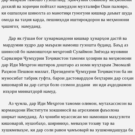
дохилӣ ва хориҷии пойтахт намудҳои мухталифи Оши паловро,
ки ошпазҳои шинохта аз манотиқи гуногуни кишвар даъват шуда
омода ва таҳия карда, пешниҳоди иштирокдорон ва меҳмонони
ҷашнгоҳ намуданд.
Дар як гӯшаи боғ ҳунармандони кишвар ҳунарҳои дастӣ ва
мардумии худро дар маърази намоиш гузошта буданд. Баъд аз
шиносоӣ бо намоишгоҳи меҳргонӣ Сулаймон Зиёзода муовини
Сарвазири Ҷумҳурии Тоҷикистон тамоми ҳозирин ва меҳмонони
дар Иди Меҳргон иштирок доштаро аз номи муҳтарам Эмомалӣ
Раҳмон Пешвои миллат, Президенти Ҷумҳурии Тоҷикистон ба ин
муносибат табрик гуфта, барои дастовардҳои беҳтарин дар соҳаи
кишоварзӣ ва дар сатҳи боло созмон додани ин иди аҷдодиамон
изҳори миннатдорӣ намуд.
Аз ҷумла, дар Иди Меҳргон тамоми олимон, мутахассисон ва
кормандони Институти хокшиносӣ ва агрохимия фаъолона
ширкат намуданд. Аз ҷониби муассисаи мо намоиши маҳсулоти
кишоварзӣ, нушобаҳо, шириниҳо, меваҳои тозаву тар ва
хушкмеваҳое, ки дар соли равон ҷамъоварӣ ва хушконидашуда ба