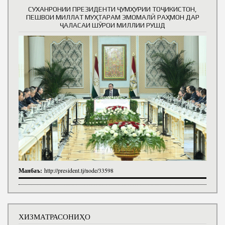
СУХАНРОНИИ ПРЕЗИДЕНТИ ҶУМҲУРИИ ТОҶИКИСТОН,
ПЕШВОИ МИЛЛАТ МУҲТАРАМ ЭМОМАЛӢ РАҲМОН ДАР
ҶАЛАСАИ ШӮРОИ МИЛЛИИ РУШД
Манбаъ:
http://president.tj/node/33598
ХИЗМАТРАСОНИҲО