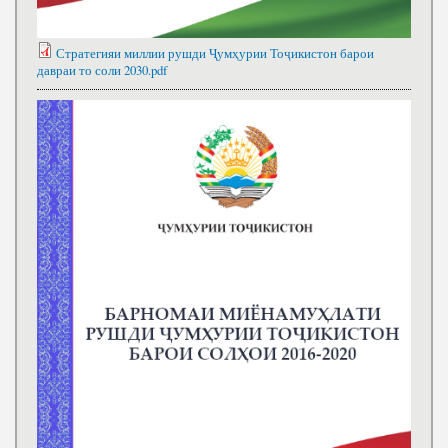
Стратегияи миллии рушди Ҷумҳурии Тоҷикистон барои
давраи то соли 2030.pdf