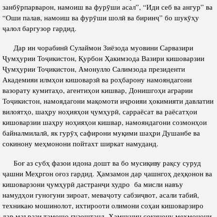
Салоҳият
Сохтори Институт
занбӯрпарварон, намоиш ва фурӯши асал”, “Иди себ ва ангур” ва
“Оши палав, намоиш ва фурӯши шолӣ ва биринҷ” бо шукӯҳу
Тарҷумаи ҳол
Роҳбарон ва кормандон
ҷалол баргузор гардид.
Китобҳо
Таърихи роҳбарон
Дар ин чорабинӣ Сулаймон Зиёзода муовини Сарвазири
Мақолаҳо
Ҷумҳурии Тоҷикистон, Қурбон Ҳакимзода Вазири кишоварзии
Хадамоти матбуот
Ҷумҳурии Тоҷикистон, Амонулло Салимзода президенти
Академияи илмҳои кишоварзӣ ва роҳбарону намояндагони
вазорату кумитаҳо, агентиҳои кишвар, Донишгоҳи аграрии
ПРЕЗИДЕНТИ ҶУМҲУРИИ ТОҶИКИСТОН
Тоҷикистон, намоядагони мақомоти иҷроияи ҳокимияти давлатии
вилоятҳо, шаҳру ноҳияҳои ҷумҳурӣ, сарраёсат ва раёсатҳои
кишоварзии шаҳру ноҳияҳои кишвар, намояндагони созмонҳои
байналмилалӣ, як гурӯҳ сафирони муқими шаҳри Душанбе ва
сокинону меҳмонони пойтахт ширкат намуданд.
Боғ аз субҳ фазои идона дошт ва бо мусиқиву рақсу суруд
ҷашни Меҳргон оғоз гардид. Ҳамзамон дар ҷашнгоҳ деҳқонон ва
кишоварзони ҷумҳурӣ дастранҷи худро ба мисли навъу
намудҳои гуногуни зироат, меваҷоту сабзиҷвот, асали табиӣ,
техникаю мошинолот, ихтирооти олимони соҳаи кишоварзиро
дар маърази тамошо гузоштанд. Ҳамчунин сокинону меҳмонони