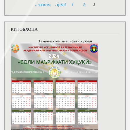
САҲИФАҲО
« аввалин
‹ қаблӣ
1
2
3
КИТОБХОНА
Тақвими соли маърифати ҳуқуқӣ