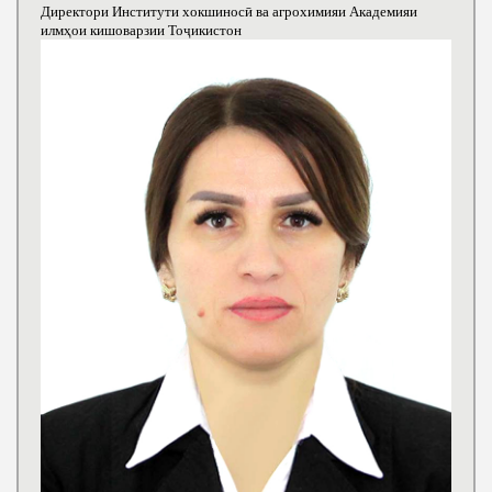
Директори Институти хокшиносӣ ва агрохимияи Академияи
илмҳои кишоварзии Тоҷикистон