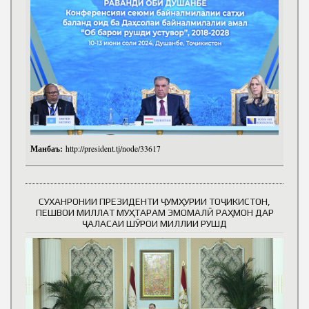
Манбаъ:
http://president.tj/node/33617
СУХАНРОНИИ ПРЕЗИДЕНТИ ҶУМҲУРИИ ТОҶИКИСТОН,
ПЕШВОИ МИЛЛАТ МУҲТАРАМ ЭМОМАЛӢ РАҲМОН ДАР
ҶАЛАСАИ ШӮРОИ МИЛЛИИ РУШД