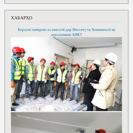
ХАБАРҲО
Корҳои тамирию аз навсозӣ дар Институти Хокшиносӣ ва
агрохимияи АИКТ