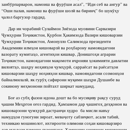
Салоҳият
Сохтори Институт
занбӯрпарварон, намоиш ва фурӯши асал”, “Иди себ ва ангур” ва
“Оши палав, намоиш ва фурӯши шолӣ ва биринҷ” бо шукӯҳу
Тарҷумаи ҳол
Роҳбарон ва кормандон
ҷалол баргузор гардид.
Китобҳо
Таърихи роҳбарон
Дар ин чорабинӣ Сулаймон Зиёзода муовини Сарвазири
Мақолаҳо
Ҷумҳурии Тоҷикистон, Қурбон Ҳакимзода Вазири кишоварзии
Хадамоти матбуот
Ҷумҳурии Тоҷикистон, Амонулло Салимзода президенти
Академияи илмҳои кишоварзӣ ва роҳбарону намояндагони
вазорату кумитаҳо, агентиҳои кишвар, Донишгоҳи аграрии
ПРЕЗИДЕНТИ ҶУМҲУРИИ ТОҶИКИСТОН
Тоҷикистон, намоядагони мақомоти иҷроияи ҳокимияти давлатии
вилоятҳо, шаҳру ноҳияҳои ҷумҳурӣ, сарраёсат ва раёсатҳои
кишоварзии шаҳру ноҳияҳои кишвар, намояндагони созмонҳои
байналмилалӣ, як гурӯҳ сафирони муқими шаҳри Душанбе ва
сокинону меҳмонони пойтахт ширкат намуданд.
Боғ аз субҳ фазои идона дошт ва бо мусиқиву рақсу суруд
ҷашни Меҳргон оғоз гардид. Ҳамзамон дар ҷашнгоҳ деҳқонон ва
кишоварзони ҷумҳурӣ дастранҷи худро ба мисли навъу
намудҳои гуногуни зироат, меваҷоту сабзиҷвот, асали табиӣ,
техникаю мошинолот, ихтирооти олимони соҳаи кишоварзиро
дар маърази тамошо гузоштанд. Ҳамчунин сокинону меҳмонони