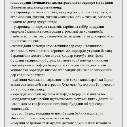
кишоварзии Тоҷикистон хизматрасониҳои зеринро мувофиқи
Оиннома пешниҳод менамояд:
- гузаронидани ташхиси хокҳои ҷумҳурӣ доир ба хусусиятҳои
агрокимиёвӣ, физикӣ, физикӣ – кимиёвӣ, оби – физикӣ, биологӣ,
иқлимӣ ва дигар хусусиятҳо;
- гузаронидани корҳои таълимӣ, тарбия ва тайёр намудани
кадрҳои баландихтисоси соҳаи агрокимиё ва хокшиносӣ;
- қабули аспирантон, унвонҷӯён, магистрантон ва докторанон аз
рӯи ихтисоси РhD;
- тезонидани раванди илми-техникӣ дар соҳаи хокшиносӣ,
агрокимиё, мелиоратсия, агроиқлимӣ, коркарди усулҳои баланд
бардоштани ҳосилнокии зироатҳо, дар маҷмӯъ истифода
бурдани захираҳои обу хок, дар амал ҷорӣ намудани низоми
сарфакорона истифода бурдани захираҳои табии дар соҳаи
кишоварзӣ, коркарди низоми агроландшафтӣ ва биологикунонӣ
дар соҳаи зироаткорӣ;
- омӯзиши масъалаҳои афзалиятноки соҳаи кишоварзӣ, ки барои
амали сохтани сиёсати аграрии Ҳукумати Ҷумҳурии Тоҷикистон
нигаронида шудаанд;
- коркарди асосҳои оқилона истифода бурдани замин ва бо
назардошти тағъирёбии иқлим такмили усулҳои нигоҳ доштани
намии хок ва сарфакорона истифода бурдани об дар соҳаи
кишоварзӣ;
- дуруст ба роҳ мондани муносибатҳои байниҳамдигарии
Институт бо сохторҳои зертобеи он;
- омӯзиш ва ҷамъбаст намудани дастовардҳои илмии ватанӣ ва