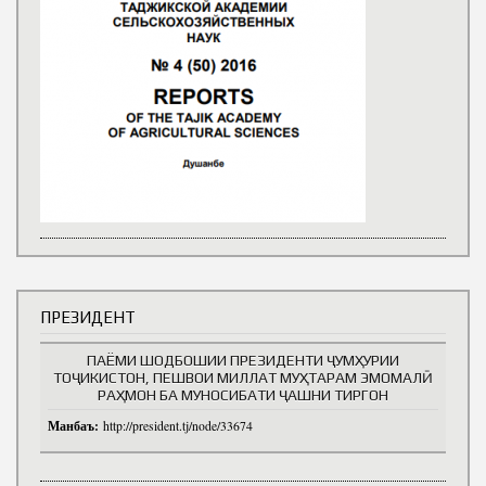
ПРЕЗИДЕНТ
ПАЁМИ ШОДБОШИИ ПРЕЗИДЕНТИ ҶУМҲУРИИ
ТОҶИКИСТОН, ПЕШВОИ МИЛЛАТ МУҲТАРАМ ЭМОМАЛӢ
РАҲМОН БА МУНОСИБАТИ ҶАШНИ ТИРГОН
Манбаъ:
http://president.tj/node/33674