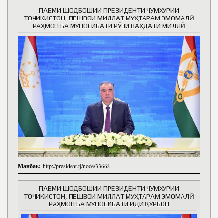
ПАЁМИ ШОДБОШИИ ПРЕЗИДЕНТИ ҶУМҲУРИИ
ТОҶИКИСТОН, ПЕШВОИ МИЛЛАТ МУҲТАРАМ ЭМОМАЛӢ
РАҲМОН БА МУНОСИБАТИ РӮЗИ ВАҲДАТИ МИЛЛӢ
Манбаъ:
http://president.tj/node/33668
ПАЁМИ ШОДБОШИИ ПРЕЗИДЕНТИ ҶУМҲУРИИ
ТОҶИКИСТОН, ПЕШВОИ МИЛЛАТ МУҲТАРАМ ЭМОМАЛӢ
РАҲМОН БА МУНОСИБАТИ ИДИ ҚУРБОН