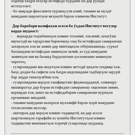
хориҷӣ баҳри беҳтар истифода бурдани он дар рушди
истеҳсолот;
- бо мақсади фаъолияти пурмаҳсули илмӣ, таъмин ва муҳаё
намудани шароитҳои меҳнатӣ барои олимони Институт.
Дар баробари вазифаҳои асоси ба ӯҳдаи Институт вогузор
карда шудааст:
- коркарди чорабиниҳои илмию техникӣ, таълимӣ, пешгӯии
иқтисодӣ ва тарҳрезии барномаҳо оид ба истифодаи самараноки
захираҳои хок ва замин дар минтақаҳои обёришаванда, суръат
бахшидани истифодаи заминҳои лалмӣ, аз худ намудани
заминҳои нав ва баланд бардоштани ҳосилнокии заминҳои
чарогоҳ;
- гузаронидани маслиҳатҳои илмию методӣ ҷиҳати таҳқиқи хок,
баҳо додан ба сифати хок баҳри андешидани тадбирҳои зарурӣ
бар зидди таназзулёбии хок;
- гузаронидани корҳои ташфиқотию фаҳмондадиҳӣ, семинару
машваратҳо дар бораи истифодаи самараноку оқилонаи замин,
коркарди хок, кишт ва истифодабарии самараноки нуриҳои
органикию маъданӣ;
- таъмин намудани назорати муаллифӣ барои ҷорӣ намудани
технологияи муосир;
- иштирок дар корҳои илмию тадқиқотӣ, ки дар асоси
шартномаҳои тарафайн аз ҷониби Институтҳои илмию
тадқиқотии мамлакатҳои хориҷӣ гузаронида шудаанд.