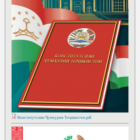
Конститутсияи Ҷумҳурии Тоҷикистон.pdf