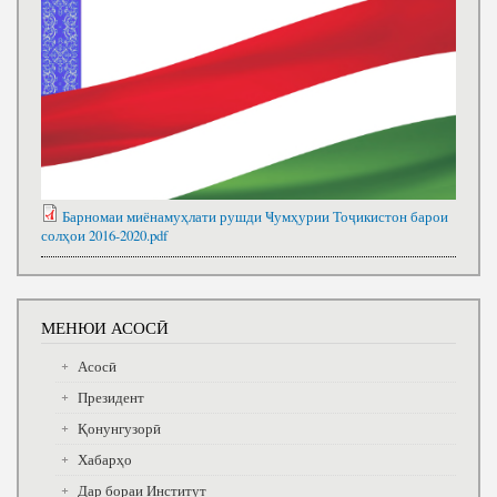
Барномаи миёнамуҳлати рушди Ҹумҳурии Тоҷикистон барои
солҳои 2016-2020.pdf
МЕНЮИ АСОСӢ
Асосӣ
Президент
Қонунгузорӣ
Хабарҳо
Дар бораи Институт