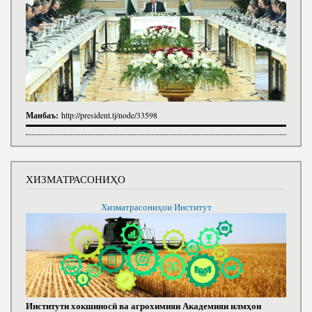
Манбаъ:
http://president.tj/node/33598
ХИЗМАТРАСОНИҲО
Хизматрасониҳои Институт
Институти хокшиносӣ ва агрохимияи Академияи илмҳои