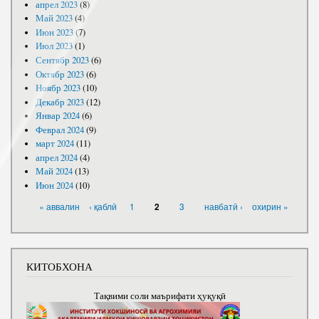
апрел 2023
(8)
Май 2023
(4)
Июн 2023
(7)
Июл 2023
(1)
Сентябр 2023
(6)
Октябр 2023
(6)
Ноябр 2023
(10)
Декабр 2023
(12)
Январ 2024
(6)
Феврал 2024
(9)
март 2024
(11)
апрел 2024
(4)
Май 2024
(13)
Июн 2024
(10)
САҲИФАҲО
« аввалин
‹ қаблӣ
1
3
навбатӣ ›
охирин »
2
КИТОБХОНА
Тақвими соли маърифати ҳуқуқӣ