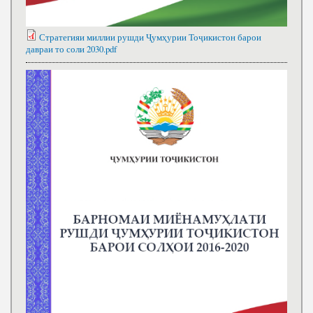
Стратегияи миллии рушди Ҷумҳурии Тоҷикистон барои
давраи то соли 2030.pdf