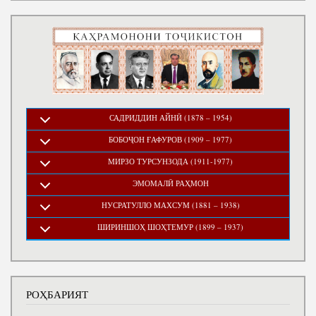
САДРИДДИН АЙНӢ (1878 – 1954)
БОБОҶОН ҒАФУРОВ (1909 – 1977)
МИРЗО ТУРСУНЗОДА (1911-1977)
ЭМОМАЛӢ РАҲМОН
НУСРАТУЛЛО МАХСУМ (1881 – 1938)
ШИРИНШОҲ ШОҲТЕМУР (1899 – 1937)
РОҲБАРИЯТ