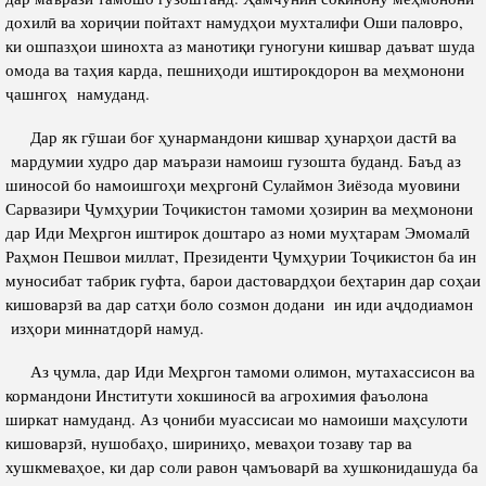
дохилӣ ва хориҷии пойтахт намудҳои мухталифи Оши паловро,
ки ошпазҳои шинохта аз манотиқи гуногуни кишвар даъват шуда
омода ва таҳия карда, пешниҳоди иштирокдорон ва меҳмонони
ҷашнгоҳ намуданд.
Дар як гӯшаи боғ ҳунармандони кишвар ҳунарҳои дастӣ ва
мардумии худро дар маърази намоиш гузошта буданд. Баъд аз
шиносоӣ бо намоишгоҳи меҳргонӣ Сулаймон Зиёзода муовини
Сарвазири Ҷумҳурии Тоҷикистон тамоми ҳозирин ва меҳмонони
дар Иди Меҳргон иштирок доштаро аз номи муҳтарам Эмомалӣ
Раҳмон Пешвои миллат, Президенти Ҷумҳурии Тоҷикистон ба ин
муносибат табрик гуфта, барои дастовардҳои беҳтарин дар соҳаи
кишоварзӣ ва дар сатҳи боло созмон додани ин иди аҷдодиамон
изҳори миннатдорӣ намуд.
Аз ҷумла, дар Иди Меҳргон тамоми олимон, мутахассисон ва
кормандони Институти хокшиносӣ ва агрохимия фаъолона
ширкат намуданд. Аз ҷониби муассисаи мо намоиши маҳсулоти
кишоварзӣ, нушобаҳо, шириниҳо, меваҳои тозаву тар ва
хушкмеваҳое, ки дар соли равон ҷамъоварӣ ва хушконидашуда ба