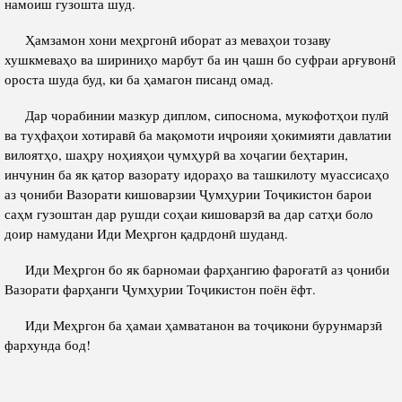
намоиш гузошта шуд.
Ҳамзамон хони меҳргонӣ иборат аз меваҳои тозаву
хушкмеваҳо ва шириниҳо марбут ба ин ҷашн бо суфраи арғувонӣ
ороста шуда буд, ки ба ҳамагон писанд омад.
Дар чорабинии мазкур диплом, сипоснома, мукофотҳои пулӣ
ва туҳфаҳои хотиравӣ ба мақомоти иҷроияи ҳокимияти давлатии
вилоятҳо, шаҳру ноҳияҳои ҷумҳурӣ ва хоҷагии беҳтарин,
инчунин ба як қатор вазорату идораҳо ва ташкилоту муассисаҳо
аз ҷониби Вазорати кишоварзии Ҷумҳурии Тоҷикистон барои
саҳм гузоштан дар рушди соҳаи кишоварзӣ ва дар сатҳи боло
доир намудани Иди Меҳргон қадрдонӣ шуданд.
Иди Меҳргон бо як барномаи фарҳангию фароғатӣ аз ҷониби
Вазорати фарҳанги Ҷумҳурии Тоҷикистон поён ёфт.
Иди Меҳргон ба ҳамаи ҳамватанон ва тоҷикони бурунмарзӣ
фархунда бод!