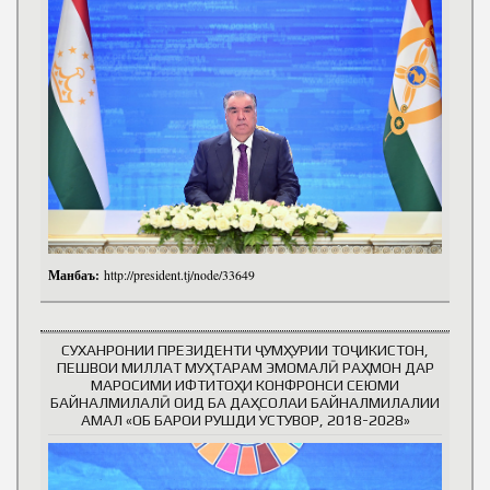
Манбаъ:
http://president.tj/node/33649
СУХАНРОНИИ ПРЕЗИДЕНТИ ҶУМҲУРИИ ТОҶИКИСТОН,
ПЕШВОИ МИЛЛАТ МУҲТАРАМ ЭМОМАЛӢ РАҲМОН ДАР
МАРОСИМИ ИФТИТОҲИ КОНФРОНСИ СЕЮМИ
БАЙНАЛМИЛАЛӢ ОИД БА ДАҲСОЛАИ БАЙНАЛМИЛАЛИИ
АМАЛ «ОБ БАРОИ РУШДИ УСТУВОР, 2018-2028»