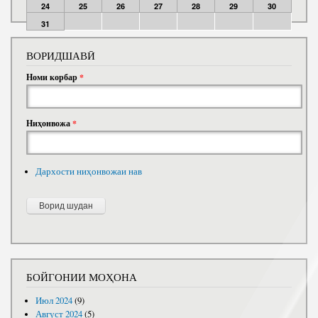
24
25
26
27
28
29
30
31
ВОРИДШАВӢ
Номи корбар
*
Ниҳонвожа
*
Дархости ниҳонвожаи нав
БОЙГОНИИ МОҲОНА
Июл 2024
(9)
Август 2024
(5)