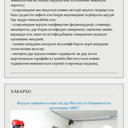
заминҳои нав ва баланд бардоштани ҳосилнокии заминҳои
чарогоҳ;
- гузаронидани маслиҳатҳои илмию методӣ ҷиҳати таҳқиқи хок,
баҳо додан ба сифати хок баҳри андешидани тадбирҳои зарурӣ
бар зидди таназзулёбии хок;
- гузаронидани корҳои ташфиқотию фаҳмондадиҳӣ, семинару
машваратҳо дар бораи истифодаи самараноку оқилонаи замин,
коркарди хок, кишт ва истифодабарии самараноки нуриҳои
органикию маъданӣ;
- таъмин намудани назорати муаллифӣ барои ҷорӣ намудани
технологияи муосир;
- иштирок дар корҳои илмию тадқиқотӣ, ки дар асоси
шартномаҳои тарафайн аз ҷониби Институтҳои илмию
тадқиқотии мамлакатҳои хориҷӣ гузаронида шудаанд.
ХАБАРҲО
Корҳои тамирию аз навсозӣ дар Институти Хокшиносӣ ва
агрохимияи АИКТ