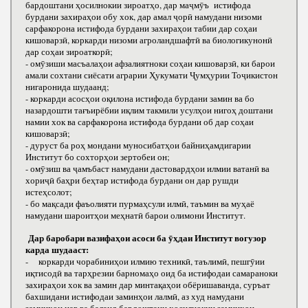
бардоштани ҳосилнокии зироатҳо, дар маҷмӯъ истифода
бурдани захираҳои обу хок, дар амал ҷорӣ намудани низоми
сарфакорона истифода бурдани захираҳои табии дар соҳаи
кишоварзӣ, коркарди низоми агроландшафтӣ ва биологикунонӣ
дар соҳаи зироаткорӣ;
- омӯзиши масъалаҳои афзалиятноки соҳаи кишоварзӣ, ки барои
амали сохтани сиёсати аграрии Ҳукумати Ҷумҳурии Тоҷикистон
нигаронида шудаанд;
- коркарди асосҳои оқилона истифода бурдани замин ва бо
назардошти тағъирёбии иқлим такмили усулҳои нигоҳ доштани
намии хок ва сарфакорона истифода бурдани об дар соҳаи
кишоварзӣ;
- дуруст ба роҳ мондани муносибатҳои байниҳамдигарии
Институт бо сохторҳои зертобеи он;
- омӯзиш ва ҷамъбаст намудани дастовардҳои илмии ватанӣ ва
хориҷӣ баҳри беҳтар истифода бурдани он дар рушди
истеҳсолот;
- бо мақсади фаъолияти пурмаҳсули илмӣ, таъмин ва муҳаё
намудани шароитҳои меҳнатӣ барои олимони Институт.
Дар баробари вазифаҳои асоси ба ӯҳдаи Институт вогузор
карда шудааст:
- коркарди чорабиниҳои илмию техникӣ, таълимӣ, пешгӯии
иқтисодӣ ва тарҳрезии барномаҳо оид ба истифодаи самараноки
захираҳои хок ва замин дар минтақаҳои обёришаванда, суръат
бахшидани истифодаи заминҳои лалмӣ, аз худ намудани