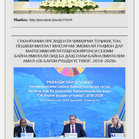
Манбаъ:
http://president.tj/node/33649
СУХАНРОНИИ ПРЕЗИДЕНТИ ҶУМҲУРИИ ТОҶИКИСТОН,
ПЕШВОИ МИЛЛАТ МУҲТАРАМ ЭМОМАЛӢ РАҲМОН ДАР
МАРОСИМИ ИФТИТОҲИ КОНФРОНСИ СЕЮМИ
БАЙНАЛМИЛАЛӢ ОИД БА ДАҲСОЛАИ БАЙНАЛМИЛАЛИИ
АМАЛ «ОБ БАРОИ РУШДИ УСТУВОР, 2018-2028»