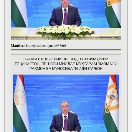
Манбаъ:
http://president.tj/node/33668
ПАЁМИ ШОДБОШИИ ПРЕЗИДЕНТИ ҶУМҲУРИИ
ТОҶИКИСТОН, ПЕШВОИ МИЛЛАТ МУҲТАРАМ ЭМОМАЛӢ
РАҲМОН БА МУНОСИБАТИ ИДИ ҚУРБОН