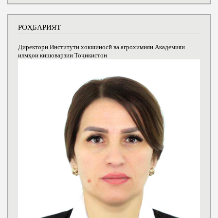
РОҲБАРИЯТ
Директори Институти хокшиносӣ ва агрохимияи Академияи
илмҳои кишоварзии Тоҷикистон