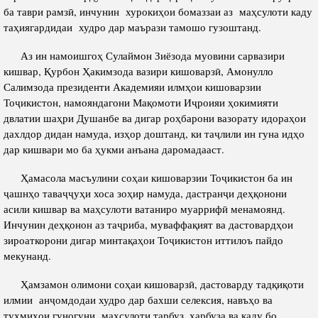
ба таври рамзӣ, инчунин хурокиҳои бомаззаи аз маҳсулоти каду
таҳиягардидаи худро дар маърази тамошо гузоштанд.
Аз ин намоишгоҳ Сулаймон Зиёзода муовини сарвазири
кишвар, Қурбон Ҳакимзода вазири кишоварзӣ, Амонулло
Салимзода президенти Академияи илмҳои кишоварзии
Тоҷикистон, намояндагони Мақомоти Иҷроияи ҳокимияти
двлатии шаҳри Душанбе ва дигар роҳбарони вазорату идораҳои
дахлдор дидан намуда, изҳор доштанд, ки таҷлили ин гуна идҳо
дар кишвари мо ба ҳукми анъана даромадааст.
Ҳамасола масъулини соҳаи кишоварзии Тоҷикистон ба ин
ҷашнҳо таваҷҷуҳи хоса зоҳир намуда, дастранҷи деҳқонони
асили кишвар ва маҳсулоти ватаниро муаррифӣ менамоянд.
Инчунин деҳқонон аз таҷриба, муваффақият ва дастовардҳои
зироаткорони дигар минтақаҳои Тоҷикистон иттилоъ пайдо
мекунанд.
Ҳамзамон олимони соҳаи кишоварзӣ, дастоварду тадқиқоти
илмии анҷомдодаи худро дар бахши селексия, навъҳо ва
тухмиҳои гуногуни маҳсулоти тарбуз, харбуза ва каду бо