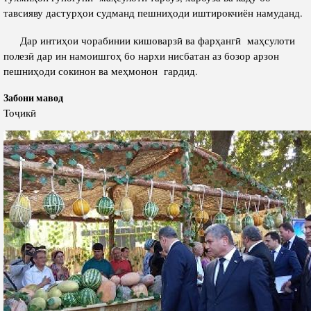
тавсияву дастурҳои судманд пешниҳоди иштирокчиён намуданд.
Дар интиҳои чорабинии кишоварзӣ ва фарҳангӣ маҳсулоти
полезӣ дар ин намоишгоҳ бо нархи нисбатан аз бозор арзон
пешниҳоди сокинон ва меҳмонон гардид.
Забони мавод
Тоҷикӣ