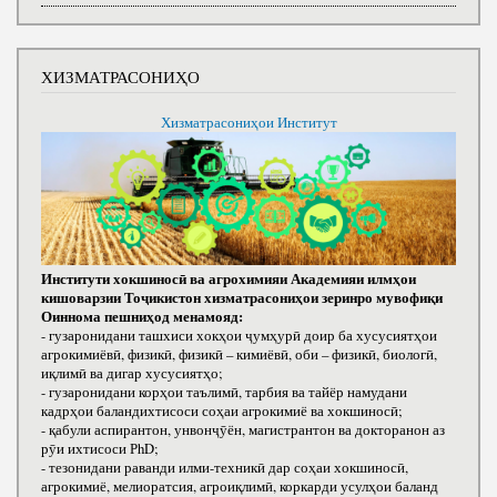
ХИЗМАТРАСОНИҲО
Хизматрасониҳои Институт
Институти хокшиносӣ ва агрохимияи Академияи илмҳои
кишоварзии Тоҷикистон хизматрасониҳои зеринро мувофиқи
Оиннома пешниҳод менамояд:
- гузаронидани ташхиси хокҳои ҷумҳурӣ доир ба хусусиятҳои
агрокимиёвӣ, физикӣ, физикӣ – кимиёвӣ, оби – физикӣ, биологӣ,
иқлимӣ ва дигар хусусиятҳо;
- гузаронидани корҳои таълимӣ, тарбия ва тайёр намудани
кадрҳои баландихтисоси соҳаи агрокимиё ва хокшиносӣ;
- қабули аспирантон, унвонҷӯён, магистрантон ва докторанон аз
рӯи ихтисоси РhD;
- тезонидани раванди илми-техникӣ дар соҳаи хокшиносӣ,
агрокимиё, мелиоратсия, агроиқлимӣ, коркарди усулҳои баланд