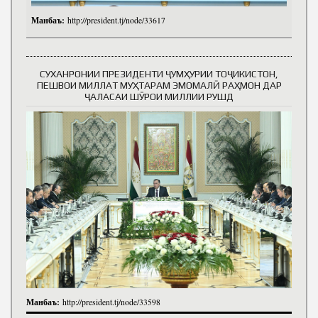
Манбаъ:
http://president.tj/node/33617
СУХАНРОНИИ ПРЕЗИДЕНТИ ҶУМҲУРИИ ТОҶИКИСТОН,
ПЕШВОИ МИЛЛАТ МУҲТАРАМ ЭМОМАЛӢ РАҲМОН ДАР
ҶАЛАСАИ ШӮРОИ МИЛЛИИ РУШД
Манбаъ:
http://president.tj/node/33598