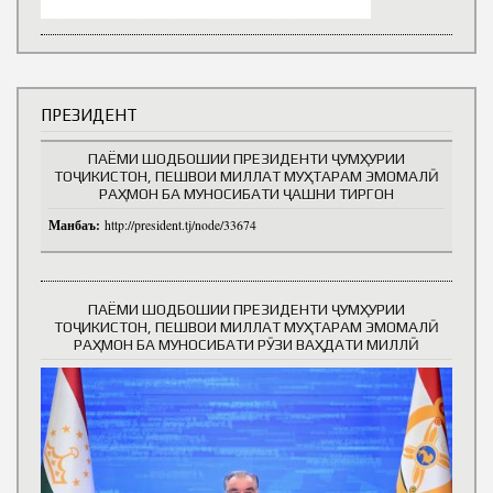
ПРЕЗИДЕНТ
ПАЁМИ ШОДБОШИИ ПРЕЗИДЕНТИ ҶУМҲУРИИ
ТОҶИКИСТОН, ПЕШВОИ МИЛЛАТ МУҲТАРАМ ЭМОМАЛӢ
РАҲМОН БА МУНОСИБАТИ ҶАШНИ ТИРГОН
Манбаъ:
http://president.tj/node/33674
ПАЁМИ ШОДБОШИИ ПРЕЗИДЕНТИ ҶУМҲУРИИ
ТОҶИКИСТОН, ПЕШВОИ МИЛЛАТ МУҲТАРАМ ЭМОМАЛӢ
РАҲМОН БА МУНОСИБАТИ РӮЗИ ВАҲДАТИ МИЛЛӢ