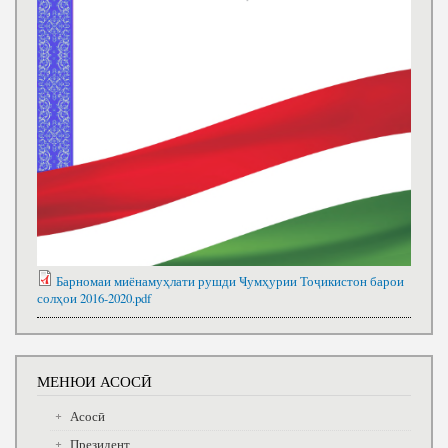
Барномаи миёнамуҳлати рушди Ҹумҳурии Тоҷикистон барои
солҳои 2016-2020.pdf
МЕНЮИ АСОСӢ
Асосӣ
Президент