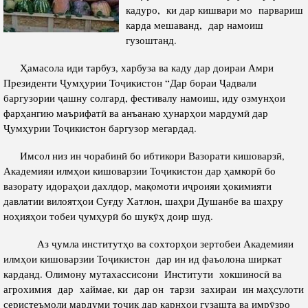
Салоҳият
Сохтори Институт
кадуро, ки дар кишвари мо парвариш
карда мешаванд, дар намоиш
Тарҷумаи ҳол
Роҳбарон ва кормандон
гузоштанд.
Китобҳо
Таърихи роҳбарон
Ҳамасола иди тарбуз, харбуза ва каду дар доираи Амри
Мақолаҳо
Президенти Ҷумҳурии Тоҷикистон “Дар бораи Ҷадвали
Хадамоти матбуот
баргузории ҷашну солгард, фестивалу намоиш, иду озмунҳои
фарҳангию маърифатӣ ва анъанаю ҳунарҳои мардумӣ дар
Ҷумҳурии Тоҷикистон баргузор мегардад.
ПРЕЗИДЕНТИ ҶУМҲУРИИ ТОҶИКИСТОН
Имсол низ ин чорабинӣ бо ибтикори Вазорати кишоварзӣ,
Академияи илмҳои кишоварзии Тоҷикистон дар ҳамкорӣ бо
вазорату идораҳои дахлдор, мақомоти иҷроияи ҳокимияти
давлатии вилоятҳои Суғду Хатлон, шаҳри Душанбе ва шаҳру
ноҳияҳои тобеи ҷумҳурӣ бо шукӯҳ доир шуд.
Аз ҷумла институтҳо ва сохторҳои зертобеи Академияи
илмҳои кишоварзии Тоҷикистон дар ин ид фаъолона ширкат
карданд. Олимону мутахассисони Институти хокшиносӣ ва
агрохимия дар хаймае, ки дар он тарзи захираи ин маҳсулоти
серистеъмоли мардуми тоҷик дар қарнҳои гузашта ва имрӯзро