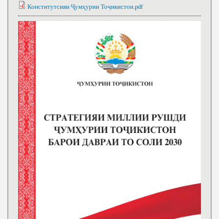
Конститутсияи Ҷумҳурии Тоҷикистон.pdf