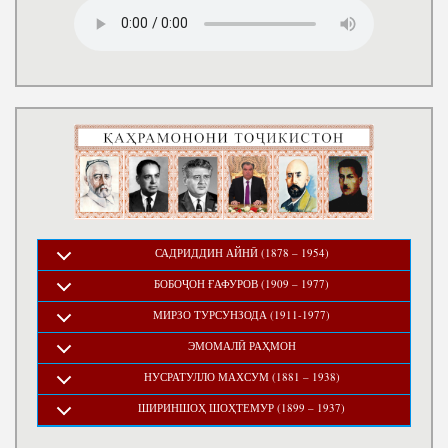
САДРИДДИН АЙНӢ (1878 – 1954)
БОБОҶОН ҒАФУРОВ (1909 – 1977)
МИРЗО ТУРСУНЗОДА (1911-1977)
ЭМОМАЛӢ РАҲМОН
НУСРАТУЛЛО МАХСУМ (1881 – 1938)
ШИРИНШОҲ ШОҲТЕМУР (1899 – 1937)