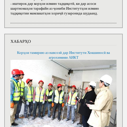
- иштирок дар корҳои илмию тадқиқотӣ, ки дар асоси
шартномаҳои тарафайн аз ҷониби Институтҳои илмию
тадқиқотии мамлакатҳои хориҷӣ гузаронида шудаанд.
ХАБАРҲО
Корҳои тамирию аз навсозӣ дар Институти Хокшиносӣ ва
агрохимияи АИКТ