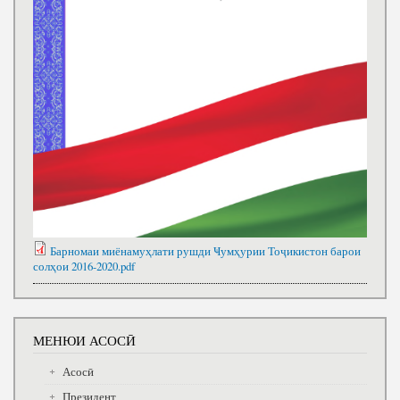
Барномаи миёнамуҳлати рушди Ҹумҳурии Тоҷикистон барои
солҳои 2016-2020.pdf
МЕНЮИ АСОСӢ
Асосӣ
Президент