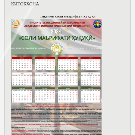
КИТОБХОНА
Тақвими соли маърифати ҳуқуқӣ