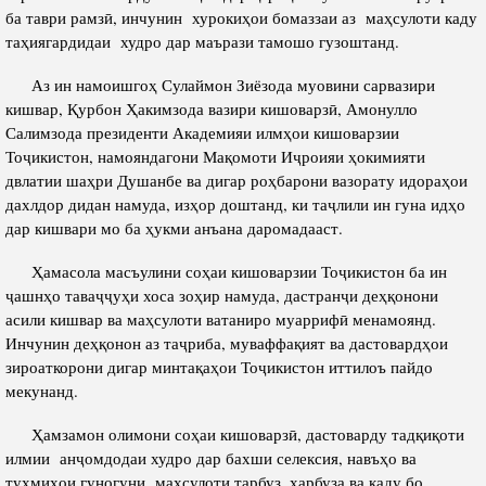
ба таври рамзӣ, инчунин хурокиҳои бомаззаи аз маҳсулоти каду
таҳиягардидаи худро дар маърази тамошо гузоштанд.
Аз ин намоишгоҳ Сулаймон Зиёзода муовини сарвазири
кишвар, Қурбон Ҳакимзода вазири кишоварзӣ, Амонулло
Салимзода президенти Академияи илмҳои кишоварзии
Тоҷикистон, намояндагони Мақомоти Иҷроияи ҳокимияти
двлатии шаҳри Душанбе ва дигар роҳбарони вазорату идораҳои
дахлдор дидан намуда, изҳор доштанд, ки таҷлили ин гуна идҳо
дар кишвари мо ба ҳукми анъана даромадааст.
Ҳамасола масъулини соҳаи кишоварзии Тоҷикистон ба ин
ҷашнҳо таваҷҷуҳи хоса зоҳир намуда, дастранҷи деҳқонони
асили кишвар ва маҳсулоти ватаниро муаррифӣ менамоянд.
Инчунин деҳқонон аз таҷриба, муваффақият ва дастовардҳои
зироаткорони дигар минтақаҳои Тоҷикистон иттилоъ пайдо
мекунанд.
Ҳамзамон олимони соҳаи кишоварзӣ, дастоварду тадқиқоти
илмии анҷомдодаи худро дар бахши селексия, навъҳо ва
тухмиҳои гуногуни маҳсулоти тарбуз, харбуза ва каду бо