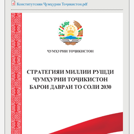
Конститутсияи Ҷумҳурии Тоҷикистон.pdf