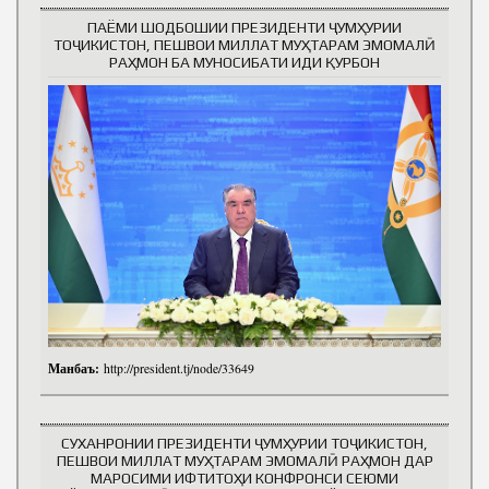
ПАЁМИ ШОДБОШИИ ПРЕЗИДЕНТИ ҶУМҲУРИИ
ТОҶИКИСТОН, ПЕШВОИ МИЛЛАТ МУҲТАРАМ ЭМОМАЛӢ
РАҲМОН БА МУНОСИБАТИ ИДИ ҚУРБОН
Манбаъ:
http://president.tj/node/33649
СУХАНРОНИИ ПРЕЗИДЕНТИ ҶУМҲУРИИ ТОҶИКИСТОН,
ПЕШВОИ МИЛЛАТ МУҲТАРАМ ЭМОМАЛӢ РАҲМОН ДАР
МАРОСИМИ ИФТИТОҲИ КОНФРОНСИ СЕЮМИ