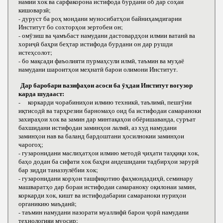
намии хок ва сарфакорона истифода бурдани об дар соҳаи
кишоварзӣ;
- дуруст ба роҳ мондани муносибатҳои байниҳамдигарии
Институт бо сохторҳои зертобеи он;
- омӯзиш ва ҷамъбаст намудани дастовардҳои илмии ватанӣ ва
хориҷӣ баҳри беҳтар истифода бурдани он дар рушди
истеҳсолот;
- бо мақсади фаъолияти пурмаҳсули илмӣ, таъмин ва муҳаё
намудани шароитҳои меҳнатӣ барои олимони Институт.
Дар баробари вазифаҳои асоси ба ӯҳдаи Институт вогузор
карда шудааст:
- коркарди чорабиниҳои илмию техникӣ, таълимӣ, пешгӯии
иқтисодӣ ва тарҳрезии барномаҳо оид ба истифодаи самараноки
захираҳои хок ва замин дар минтақаҳои обёришаванда, суръат
бахшидани истифодаи заминҳои лалмӣ, аз худ намудани
заминҳои нав ва баланд бардоштани ҳосилнокии заминҳои
чарогоҳ;
- гузаронидани маслиҳатҳои илмию методӣ ҷиҳати таҳқиқи хок,
баҳо додан ба сифати хок баҳри андешидани тадбирҳои зарурӣ
бар зидди таназзулёбии хок;
- гузаронидани корҳои ташфиқотию фаҳмондадиҳӣ, семинару
машваратҳо дар бораи истифодаи самараноку оқилонаи замин,
коркарди хок, кишт ва истифодабарии самараноки нуриҳои
органикию маъданӣ;
- таъмин намудани назорати муаллифӣ барои ҷорӣ намудани
технологияи муосир;