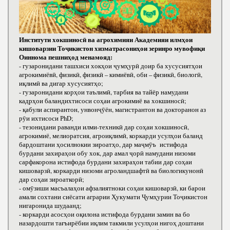
Институти хокшиносӣ ва агрохимияи Академияи илмҳои
кишоварзии Тоҷикистон хизматрасониҳои зеринро мувофиқи
Оиннома пешниҳод менамояд:
- гузаронидани ташхиси хокҳои ҷумҳурӣ доир ба хусусиятҳои
агрокимиёвӣ, физикӣ, физикӣ – кимиёвӣ, оби – физикӣ, биологӣ,
иқлимӣ ва дигар хусусиятҳо;
- гузаронидани корҳои таълимӣ, тарбия ва тайёр намудани
кадрҳои баландихтисоси соҳаи агрокимиё ва хокшиносӣ;
- қабули аспирантон, унвонҷӯён, магистрантон ва докторанон аз
рӯи ихтисоси РhD;
- тезонидани раванди илми-техникӣ дар соҳаи хокшиносӣ,
агрокимиё, мелиоратсия, агроиқлимӣ, коркарди усулҳои баланд
бардоштани ҳосилнокии зироатҳо, дар маҷмӯъ истифода
бурдани захираҳои обу хок, дар амал ҷорӣ намудани низоми
сарфакорона истифода бурдани захираҳои табии дар соҳаи
кишоварзӣ, коркарди низоми агроландшафтӣ ва биологикунонӣ
дар соҳаи зироаткорӣ;
- омӯзиши масъалаҳои афзалиятноки соҳаи кишоварзӣ, ки барои
амали сохтани сиёсати аграрии Ҳукумати Ҷумҳурии Тоҷикистон
нигаронида шудаанд;
- коркарди асосҳои оқилона истифода бурдани замин ва бо
назардошти тағъирёбии иқлим такмили усулҳои нигоҳ доштани