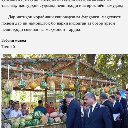
тавсияву дастурҳои судманд пешниҳоди иштирокчиён намуданд.
Дар интиҳои чорабинии кишоварзӣ ва фарҳангӣ маҳсулоти
полезӣ дар ин намоишгоҳ бо нархи нисбатан аз бозор арзон
пешниҳоди сокинон ва меҳмонон гардид.
Забони мавод
Тоҷикӣ