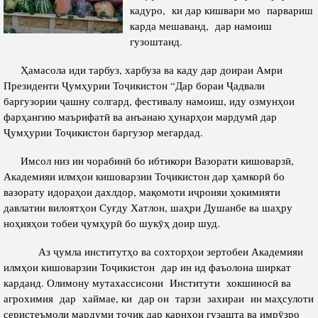
Салоҳият
Сохтори Институт
кадуро, ки дар кишвари мо парвариш
карда мешаванд, дар намоиш
Тарҷумаи ҳол
Роҳбарон ва кормандон
гузоштанд.
Китобҳо
Таърихи роҳбарон
Ҳамасола иди тарбуз, харбуза ва каду дар доираи Амри
Мақолаҳо
Президенти Ҷумҳурии Тоҷикистон “Дар бораи Ҷадвали
Хадамоти матбуот
баргузории ҷашну солгард, фестивалу намоиш, иду озмунҳои
фарҳангию маърифатӣ ва анъанаю ҳунарҳои мардумӣ дар
Ҷумҳурии Тоҷикистон баргузор мегардад.
ПРЕЗИДЕНТИ ҶУМҲУРИИ ТОҶИКИСТОН
Имсол низ ин чорабинӣ бо ибтикори Вазорати кишоварзӣ,
Академияи илмҳои кишоварзии Тоҷикистон дар ҳамкорӣ бо
вазорату идораҳои дахлдор, мақомоти иҷроияи ҳокимияти
давлатии вилоятҳои Суғду Хатлон, шаҳри Душанбе ва шаҳру
ноҳияҳои тобеи ҷумҳурӣ бо шукӯҳ доир шуд.
Аз ҷумла институтҳо ва сохторҳои зертобеи Академияи
илмҳои кишоварзии Тоҷикистон дар ин ид фаъолона ширкат
карданд. Олимону мутахассисони Институти хокшиносӣ ва
агрохимия дар хаймае, ки дар он тарзи захираи ин маҳсулоти
серистеъмоли мардуми тоҷик дар қарнҳои гузашта ва имрӯзро