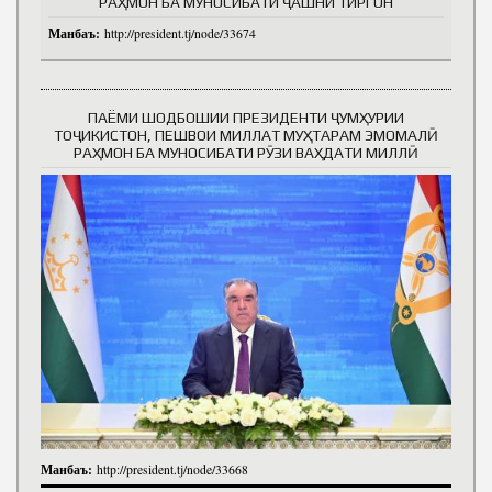
РАҲМОН БА МУНОСИБАТИ ҶАШНИ ТИРГОН
Манбаъ:
http://president.tj/node/33674
ПАЁМИ ШОДБОШИИ ПРЕЗИДЕНТИ ҶУМҲУРИИ
ТОҶИКИСТОН, ПЕШВОИ МИЛЛАТ МУҲТАРАМ ЭМОМАЛӢ
РАҲМОН БА МУНОСИБАТИ РӮЗИ ВАҲДАТИ МИЛЛӢ
Манбаъ:
http://president.tj/node/33668