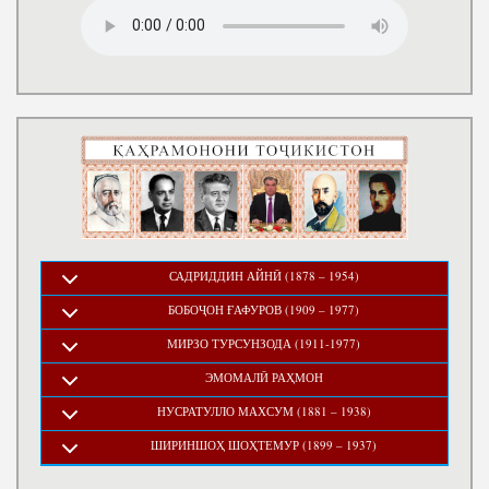
САДРИДДИН АЙНӢ (1878 – 1954)
БОБОҶОН ҒАФУРОВ (1909 – 1977)
МИРЗО ТУРСУНЗОДА (1911-1977)
ЭМОМАЛӢ РАҲМОН
НУСРАТУЛЛО МАХСУМ (1881 – 1938)
ШИРИНШОҲ ШОҲТЕМУР (1899 – 1937)