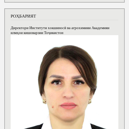
РОҲБАРИЯТ
Директори Институти хокшиносӣ ва агрохимияи Академияи
илмҳои кишоварзии Тоҷикистон