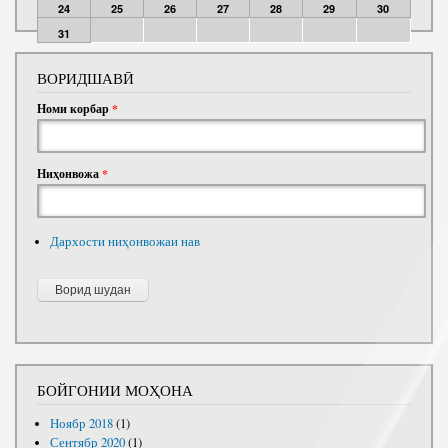
24
25
26
27
28
29
30
31
ВОРИДШАВӢ
Номи корбар
*
Ниҳонвожа
*
Дархости ниҳонвожаи нав
БОЙГОНИИ МОҲОНА
Ноябр 2018
(1)
Сентябр 2020
(1)