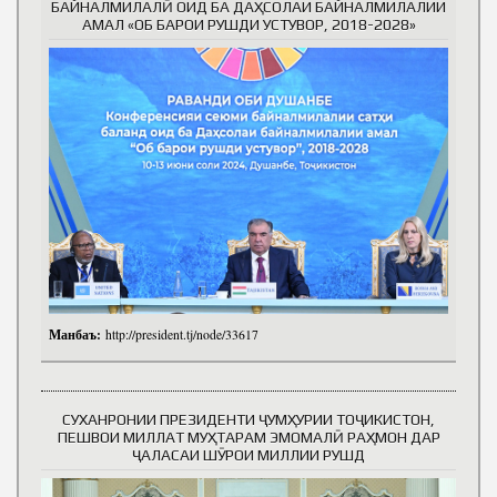
БАЙНАЛМИЛАЛӢ ОИД БА ДАҲСОЛАИ БАЙНАЛМИЛАЛИИ
АМАЛ «ОБ БАРОИ РУШДИ УСТУВОР, 2018-2028»
Манбаъ:
http://president.tj/node/33617
СУХАНРОНИИ ПРЕЗИДЕНТИ ҶУМҲУРИИ ТОҶИКИСТОН,
ПЕШВОИ МИЛЛАТ МУҲТАРАМ ЭМОМАЛӢ РАҲМОН ДАР
ҶАЛАСАИ ШӮРОИ МИЛЛИИ РУШД