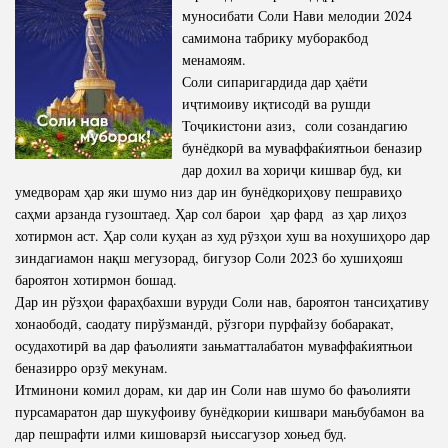
муносибати Соли Нави мелодии 2024
самимона табрику муборакбод
менамоям.
Соли сипаригардида дар ҳаёти
иҷтимоиву иқтисодӣ ва рушди
Тоҷикистони азиз, соли созандагию
бунёдкорӣ ва муваффаќиятњои беназир
дар дохил ва хориҷи кишвар буд, ки
умедворам ҳар яки шумо низ дар ин бунёдкориҳову пешравиҳо
саҳми арзанда гузоштаед. Ҳар сол барои ҳар фард аз ҳар лиҳоз
хотирмон аст. Ҳар соли куҳан аз худ рӯзҳои хуш ва нохушиҳоро дар
зиндагиамон нақш мегузорад, бигузор Соли 2023 бо хушиҳояш
бароятон хотирмон бошад.
Дар ин рўзҳои фараҳбахши вуруди Соли нав, бароятон тансиҳативу
хонаободӣ, саодату пирўзмандӣ, рўзгори пурфайзу бобаракат,
осудахотирӣ ва дар фаъолияти зањматталабатон муваффаќиятњои
беназирро орзӯ мекунам.
Итминони комил дорам, ки дар ин Соли нав шумо бо фаъолияти
пурсамаратон дар шукуфоиву бунёдкории кишвари мањбубамон ва
дар пешрафти илми кишоварзӣ њиссагузор хоњед буд.