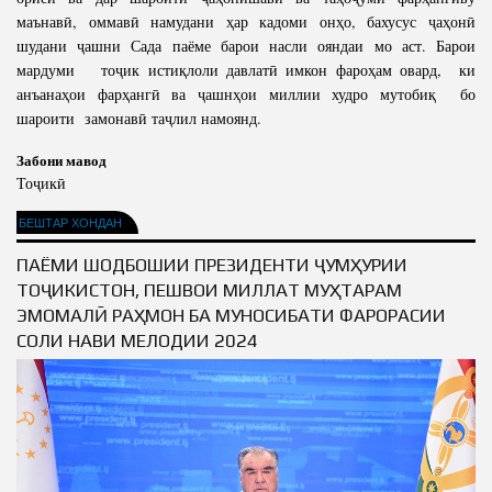
маънавӣ, оммавӣ намудани ҳар кадоми онҳо, бахусус ҷаҳонӣ
шудани ҷашни Сада паёме барои насли ояндаи мо аст. Барои
мардуми тоҷик истиқлоли давлатӣ имкон фароҳам овард, ки
анъанаҳои фарҳангӣ ва ҷашнҳои миллии худро мутобиқ бо
шароити замонавӣ таҷлил намоянд.
Забони мавод
Тоҷикӣ
БЕШТАР ХОНДАН
ПАЁМИ ШОДБОШИИ ПРЕЗИДЕНТИ ҶУМҲУРИИ
ТОҶИКИСТОН, ПЕШВОИ МИЛЛАТ МУҲТАРАМ
ЭМОМАЛӢ РАҲМОН БА МУНОСИБАТИ ФАРОРАСИИ
СОЛИ НАВИ МЕЛОДИИ 2024