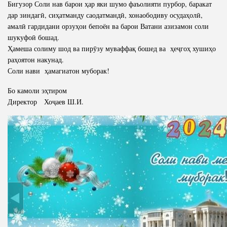
Бигузор Соли нав барои ҳар яки шумо фаъолияти пурбор, баракат
дар зиндагӣ, сиҳатманду саодатмандӣ, хонаободиву осудаҳолӣ,
амалӣ гардидани орзуҳои бепоён ва барои Ватани азизамон соли
шукуфоӣ бошад.
Ҳамеша солиму шод ва пирӯзу муваффақ бошед ва ҳеҷгоҳ хушиҳо
раҳоятон накунад.
Соли нави ҳамагиатон муборак!
Бо камоли эҳтиром
Директор Хоҷаев Ш.И.