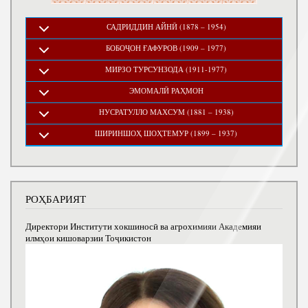
САДРИДДИН АЙНӢ (1878 – 1954)
БОБОҶОН ҒАФУРОВ (1909 – 1977)
МИРЗО ТУРСУНЗОДА (1911-1977)
ЭМОМАЛӢ РАҲМОН
НУСРАТУЛЛО МАХСУМ (1881 – 1938)
ШИРИНШОҲ ШОҲТЕМУР (1899 – 1937)
РОҲБАРИЯТ
Директори Институти хокшиносӣ ва агрохимияи Академияи
илмҳои кишоварзии Тоҷикистон