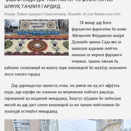
Салоҳият
Сохтори Институт
ШУКУҲ ТАҶЛИЛ ГАРДИД.
Тарҷумаи ҳол
Роҳбарон ва кормандон
Ношир:
Ҳайати тадорукот
Санаи интишор: Якшанбе, 28-уми Январи соли 2024
Китобҳо
28 январ дар Боғи
Таърихи роҳбарон
фарҳангию фароғатии ба номи
Мақолаҳо
Абулқосим Фирдавсии шаҳри
Хадамоти матбуот
Душанбе ҷашни Сада яке аз
ҷашнҳои қадимаи ниёгон,
нишоне аз мероси фарҳанги
ПРЕЗИДЕНТИ ҶУМҲУРИИ ТОҶИКИСТОН
тоҷикон, ҷашни тавъам ба
кайҳону солшуморӣ ва кишту кори кишоварзӣ бо шукӯҳу шаҳомати
хосса таҷлил гардид.
Дар даромадгоҳи ҷашнгоҳ оташ, ки рамзи ин ид аст афрӯхта
шуда, дар атрофи он сокинон ва меҳмонони пойтахт рақсида,
таронахонӣ ва шодмонӣ мекарданд. Бахусус кӯдакон бо либосҳои
миллӣ ва дар даст олоти кишоварзӣ аз ин ҷашни ниёгонамон бо
хушнудӣ истиқбол мекарданд.