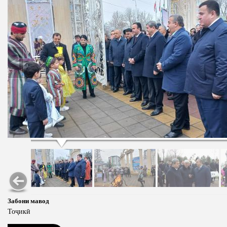
Забони мавод
Тоҷикӣ