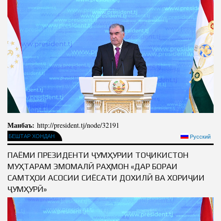
Манбаъ:
http://president.tj/node/32191
БЕШТАР ХОНДАН
Русский
ПАЁМИ ПРЕЗИДЕНТИ ҶУМҲУРИИ ТОҶИКИСТОН
МУҲТАРАМ ЭМОМАЛӢ РАҲМОН «ДАР БОРАИ
САМТҲОИ АСОСИИ СИЁСАТИ ДОХИЛӢ ВА ХОРИҶИИ
ҶУМҲУРӢ»