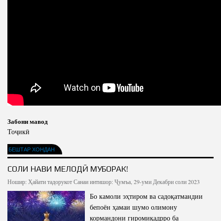
Забони мавод
Тоҷикӣ
БЕШТАР ХОНДАН
СОЛИ НАВИ МЕЛОДӢ МУБОРАК!
Ношир:
Ҳайати тадорукот
Санаи интишор: Ҷумъа, 29-уми Декабри соли 2023
Бо камоли эҳтиром ва садоқатмандии
бепоён ҳамаи шумо олимону
кормандони гиромиқадрро ба