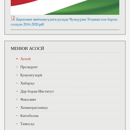
Барномаи миёнамуҳлати рушди Ҹумҳурии Тоҷикистон барои
солҳои 2016-2020.pdf
МЕНЮИ АСОСӢ
Асосӣ
Президент
Қонунгузорӣ
Хабарҳо
Дар бораи Институт
Фаъолият
Хизматрасониҳо
Китобхона
Тамосҳо