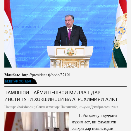
Манбаъ:
http://president.tj/node/32191
БЕШТАР ХОНДАН
ТАМОШОИ ПАЁМИ ПЕШВОИ МИЛЛАТ ДАР
ИНСТИТУТИ ХОКШИНОСӢ ВА АГРОХИМИЯИ АИКТ
Ношир:
khokshinos.tj
Санаи интишор: Панҷшанбе, 28-уми Декабри соли 2023
Паём ҳамчун ҳуҷҷати
муҳим аст, ки фаъолияти
солҳои дар пешистодаи