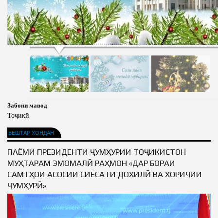
Забони мавод
Тоҷикӣ
БЕШТАР ХОНДАН
ПАЁМИ ПРЕЗИДЕНТИ ҶУМҲУРИИ ТОҶИКИСТОН
МУҲТАРАМ ЭМОМАЛӢ РАҲМОН «ДАР БОРАИ
САМТҲОИ АСОСИИ СИЁСАТИ ДОХИЛӢ ВА ХОРИҶИИ
ҶУМҲУРӢ»