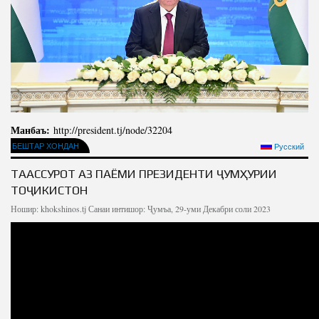
Манбаъ:
http://president.tj/node/32204
БЕШТАР ХОНДАН
Русский
ТААССУРОТ АЗ ПАЁМИ ПРЕЗИДЕНТИ ҶУМҲУРИИ
ТОҶИКИСТОН
Ношир:
khokshinos.tj
Санаи интишор: Ҷумъа, 29-уми Декабри соли 2023