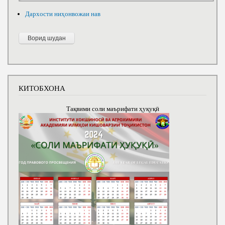
Дархости ниҳонвожаи нав
КИТОБХОНА
Тақвими соли маърифати ҳуқуқӣ