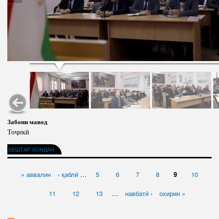
Забони мавод
Тоҷикӣ
БЕШТАР ХОНДАН
САҲИФАҲО
« аввалин
‹ қаблӣ
…
5
6
7
8
9
10
11
12
13
…
навбатӣ ›
охирин »