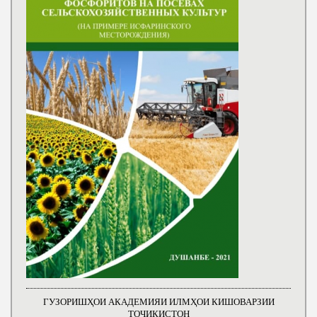
ГУЗОРИШҲОИ АКАДЕМИЯИ ИЛМҲОИ КИШОВАРЗИИ
ТОҶИКИСТОН