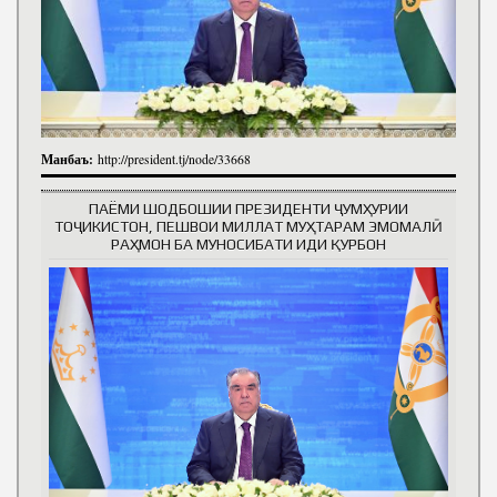
Манбаъ:
http://president.tj/node/33668
ПАЁМИ ШОДБОШИИ ПРЕЗИДЕНТИ ҶУМҲУРИИ
ТОҶИКИСТОН, ПЕШВОИ МИЛЛАТ МУҲТАРАМ ЭМОМАЛӢ
РАҲМОН БА МУНОСИБАТИ ИДИ ҚУРБОН