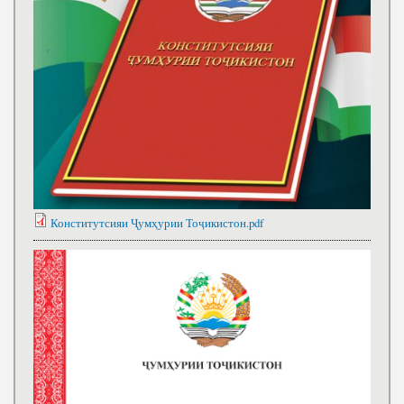
Конститутсияи Ҷумҳурии Тоҷикистон.pdf