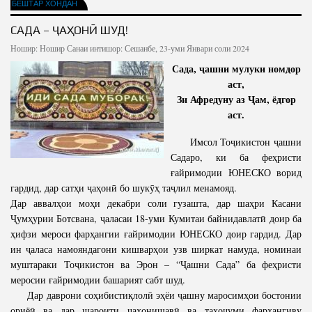
БЕШТАР ХОНДАН
САДА – ҶАҲОНӢ ШУД!
Ношир:
Ношир
Санаи интишор: Сешанбе, 23-уми Январи соли 2024
Сада, ҷашни мулуки номдор
аст,
Зи Афредуну аз Ҷам, ёдгор
аст.
Имсол Тоҷикистон ҷашни
Садаро, ки ба феҳристи
ғайримодии ЮНЕСКО ворид
гардид, дар сатҳи ҷаҳонӣ бо шукӯҳ таҷлил менамояд.
Дар аввалҳои моҳи декабри соли гузашта, дар шаҳри Касани
Ҷумҳурии Ботсвана, ҷаласаи 18-уми Кумитаи байнидавлатӣ доир ба
ҳифзи мероси фарҳангии ғайримодии ЮНЕСКО доир гардид. Дар
ин ҷаласа намояндагони кишварҳои узв ширкат намуда, номинаи
муштараки Тоҷикистон ва Эрон – “Ҷашни Сада” ба феҳристи
меросии ғайримодии башарият сабт шуд.
Дар даврони соҳибистиқлолӣ эҳёи ҷашну маросимҳои бостонии
ориёӣ ва дар шароити ҷаҳонишавӣ ва таҳоҷуми фарҳангиву