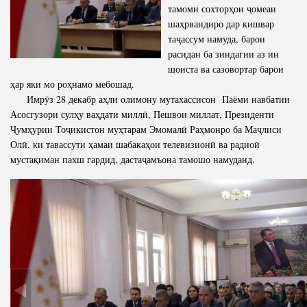
тамоми сохторҳои ҷомеаи
шаҳрвандиро дар кишвар
таҷассум намуда, барои
расидан ба зиндагии аз ин
шоиста ва сазовортар барои
ҳар яки мо роҳнамо мебошад.
Имрӯз 28 декабр аҳли олимону мутахассисон Паёми навбатии
Асосгузори сулҳу ваҳдати миллӣ, Пешвои миллат, Президенти
Ҷумҳурии Тоҷикистон муҳтарам Эмомалӣ Раҳмонро ба Маҷлиси
Олӣ, ки тавассути ҳамаи шабакаҳои телевизионӣ ва радиоӣ
мустақиман пахш гардид, дастаҷамъона тамошо намуданд.