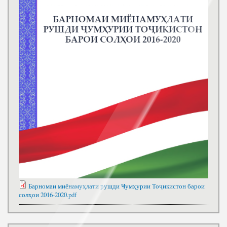
Барномаи миёнамуҳлати рушди Ҹумҳурии Тоҷикистон барои
солҳои 2016-2020.pdf