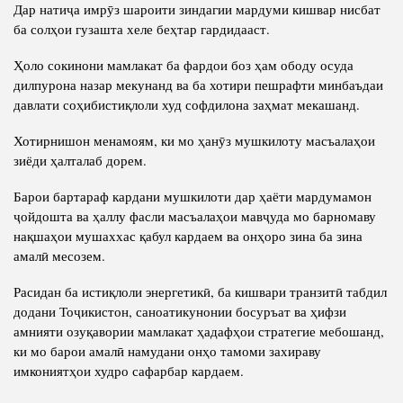
Дар натиҷа имрӯз шароити зиндагии мардуми кишвар нисбат
ба солҳои гузашта хеле беҳтар гардидааст.
Ҳоло сокинони мамлакат ба фардои боз ҳам ободу осуда
дилпурона назар мекунанд ва ба хотири пешрафти минбаъдаи
давлати соҳибистиқлоли худ софдилона заҳмат мекашанд.
Хотирнишон менамоям, ки мо ҳанӯз мушкилоту масъалаҳои
зиёди ҳалталаб дорем.
Барои бартараф кардани мушкилоти дар ҳаёти мардумамон
ҷойдошта ва ҳаллу фасли масъалаҳои мавҷуда мо барномаву
нақшаҳои мушаххас қабул кардаем ва онҳоро зина ба зина
амалӣ месозем.
Расидан ба истиқлоли энергетикӣ, ба кишвари транзитӣ табдил
додани Тоҷикистон, саноатикунонии босуръат ва ҳифзи
амнияти озуқавории мамлакат ҳадафҳои стратегие мебошанд,
ки мо барои амалӣ намудани онҳо тамоми захираву
имкониятҳои худро сафарбар кардаем.