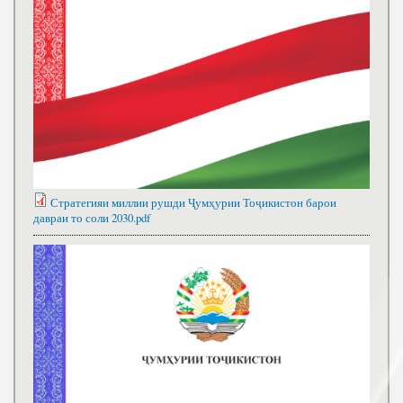
Стратегияи миллии рушди Ҷумҳурии Тоҷикистон барои
давраи то соли 2030.pdf