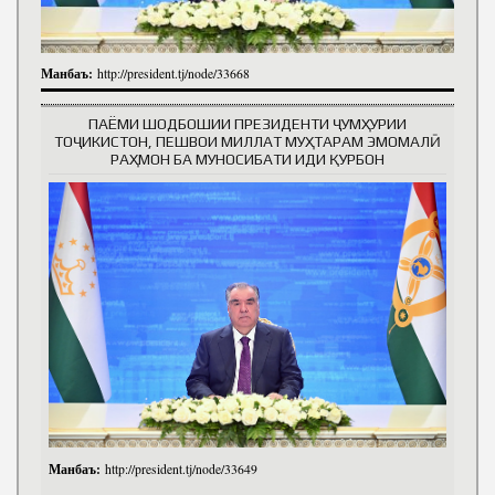
Манбаъ:
http://president.tj/node/33668
ПАЁМИ ШОДБОШИИ ПРЕЗИДЕНТИ ҶУМҲУРИИ
ТОҶИКИСТОН, ПЕШВОИ МИЛЛАТ МУҲТАРАМ ЭМОМАЛӢ
РАҲМОН БА МУНОСИБАТИ ИДИ ҚУРБОН
Манбаъ:
http://president.tj/node/33649