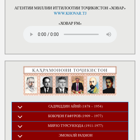
АГЕНТИИ МИЛЛИИ ИТТИЛООТИИ ТОҶИКИСТОН «ХОВАР»
WWW.KHOVAR.TJ
«ХОВАР FM»
САДРИДДИН АЙНӢ (1878 – 1954)
БОБОҶОН ҒАФУРОВ (1909 – 1977)
МИРЗО ТУРСУНЗОДА (1911-1977)
ЭМОМАЛӢ РАҲМОН