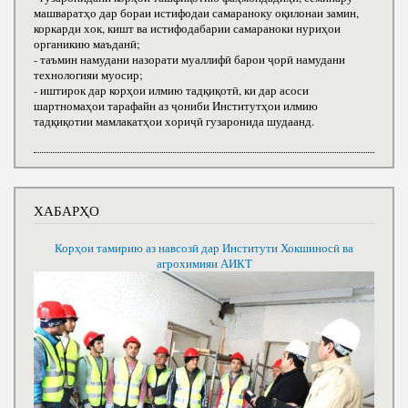
машваратҳо дар бораи истифодаи самараноку оқилонаи замин,
коркарди хок, кишт ва истифодабарии самараноки нуриҳои
органикию маъданӣ;
- таъмин намудани назорати муаллифӣ барои ҷорӣ намудани
технологияи муосир;
- иштирок дар корҳои илмию тадқиқотӣ, ки дар асоси
шартномаҳои тарафайн аз ҷониби Институтҳои илмию
тадқиқотии мамлакатҳои хориҷӣ гузаронида шудаанд.
ХАБАРҲО
Корҳои тамирию аз навсозӣ дар Институти Хокшиносӣ ва
агрохимияи АИКТ