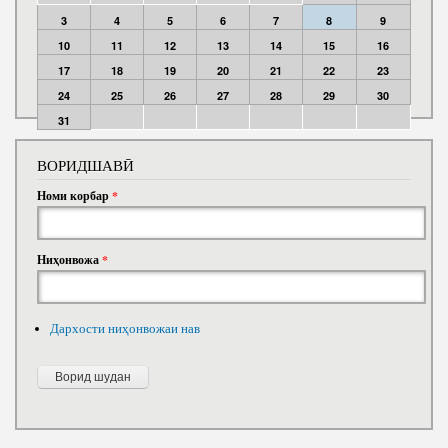
3
4
5
6
7
8
9
10
11
12
13
14
15
16
17
18
19
20
21
22
23
24
25
26
27
28
29
30
31
ВОРИДШАВӢ
Номи корбар
*
Ниҳонвожа
*
Дархости ниҳонвожаи нав