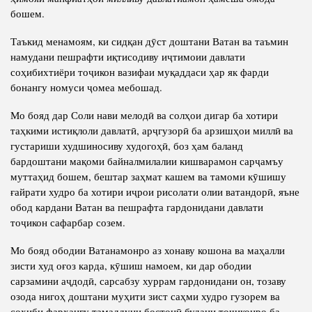
бошем.
Таъкид менамоям, ки сидқан дӯст доштани Ватан ва таъмин
намудани пешрафти иқтисодиву иҷтимоии давлати
соҳибихтиёри тоҷикон вазифаи муқаддаси ҳар як фарди
бонангу номуси ҷомеа мебошад.
Мо бояд дар Соли нави мелодӣ ва солҳои дигар ба хотири
таҳкими истиқлоли давлатӣ, арҷгузорӣ ба арзишҳои миллӣ ва
густариши худшиносиву худогоҳӣ, боз ҳам баланд
бардоштани мақоми байналмилалии кишварамон сарҷамъу
муттаҳид бошем, бештар заҳмат кашем ва тамоми кӯшишу
ғайрати худро ба хотири иҷрои рисолати олии ватандорӣ, яъне
обод кардани Ватан ва пешрафта гардонидани давлати
тоҷикон сафарбар созем.
Мо бояд ободии Ватанамонро аз хонаву кошона ва маҳалли
зисти худ оғоз карда, кӯшиш намоем, ки дар ободии
сарзамини аҷдодӣ, сарсабзу хуррам гардонидани он, тозаву
озода нигоҳ доштани муҳити зист саҳми худро гузорем ва
соҳиби фарҳангу тамаддуни бостонӣ будани тоҷиконро ба