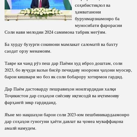
Салоҳият
Сохтори Институт
соҳибистиқлол ва
ҳамватанони
Тарҷумаи ҳол
Роҳбарон ва кормандон
бурунмарзиамонро ба
Китобҳо
муносибати фарорасии
Таърихи роҳбарон
Соли нави мелодии 2024 самимона табрик мегӯям.
Мақолаҳо
Хадамоти матбуот
Ба хурду бузурги сокинони мамлакат саломатӣ ва бахту
саодат орзу менамоям.
ПРЕЗИДЕНТИ ҶУМҲУРИИ ТОҶИКИСТОН
Тавре ки чанд рӯз пеш дар Паёми худ иброз доштам, соли
2023, бо вуҷуди вазъи бисёр печидаву ноороми ҷаҳони муосир,
барои кишвари мо боз як соли бобарору хотирмон гардид.
Дар Паём дастоварду пешравиҳои ноилгардидаи халқи
Тоҷикистон дар соҳаҳои сиёсиву иқтисодӣ ва иҷтимоиву
фарҳангӣ зикр гардиданд.
Яъне мо нақшаҳои барои соли 2023-юм пешбиникардаамонро
дар соҳаҳои гуногуни ҳаёти давлат ва ҷомеа муваффақона
амалӣ намудем.