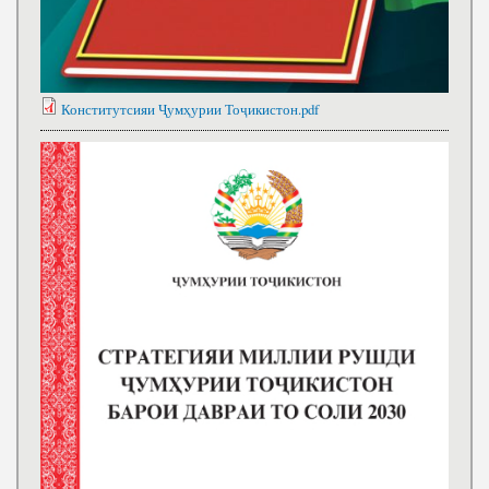
Конститутсияи Ҷумҳурии Тоҷикистон.pdf