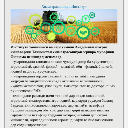
Хизматрасониҳои Институт
Институти хокшиносӣ ва агрохимияи Академияи илмҳои
кишоварзии Тоҷикистон хизматрасониҳои зеринро мувофиқи
Оиннома пешниҳод менамояд:
- гузаронидани ташхиси хокҳои ҷумҳурӣ доир ба хусусиятҳои
агрокимиёвӣ, физикӣ, физикӣ – кимиёвӣ, оби – физикӣ, биологӣ,
иқлимӣ ва дигар хусусиятҳо;
- гузаронидани корҳои таълимӣ, тарбия ва тайёр намудани
кадрҳои баландихтисоси соҳаи агрокимиё ва хокшиносӣ;
- қабули аспирантон, унвонҷӯён, магистрантон ва докторанон аз
рӯи ихтисоси РhD;
- тезонидани раванди илми-техникӣ дар соҳаи хокшиносӣ,
агрокимиё, мелиоратсия, агроиқлимӣ, коркарди усулҳои баланд
бардоштани ҳосилнокии зироатҳо, дар маҷмӯъ истифода
бурдани захираҳои обу хок, дар амал ҷорӣ намудани низоми
сарфакорона истифода бурдани захираҳои табии дар соҳаи
кишоварзӣ, коркарди низоми агроландшафтӣ ва биологикунонӣ
дар соҳаи зироаткорӣ;