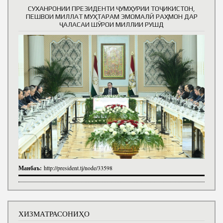
СУХАНРОНИИ ПРЕЗИДЕНТИ ҶУМҲУРИИ ТОҶИКИСТОН,
ПЕШВОИ МИЛЛАТ МУҲТАРАМ ЭМОМАЛӢ РАҲМОН ДАР
ҶАЛАСАИ ШӮРОИ МИЛЛИИ РУШД
Манбаъ:
http://president.tj/node/33598
ХИЗМАТРАСОНИҲО