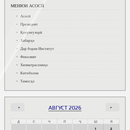
МЕНЮИ АСОСӢ
Асосӣ
Президент
Қонунгузорӣ
Хабарҳо
Дар бораи Институт
Фаъолият
Хизматрасониҳо
Китобхона
Тамосҳо
«
АВГУСТ 2026
»
Д
С
Ч
П
Ҷ
Ш
Я
1
2