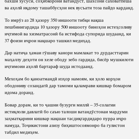
бахши хусусӣ, соҳибкорони ватандӯст, шахсони саховатпеша
ва аҳолӣ иқдому ташаббусҳои нек вусъати тоза пайдо карданд.
То имрӯз аз 28 ҳазору 350 иншооти тибқи нақша
пешбинигардида 10 ҳазору 500 иншооту биноҳои истеҳсоливу
иҷтимоӣ ва хизматрасонӣ ба истифода супорида шудаанд, ки
37 фоизи иҷрои нақшаро ташкил медиҳад.
Дар натиҷа ҳамаи гӯшаву канори мамлакат то дурдасттарин
маҳаллу деҳоти он хеле ободу зебо гардида, бисёр мушкилоти
иҷтимоии аҳолӣ бартараф шуда истодаанд.
Мехоҳам бо қаноатмандӣ изҳор намоям, ки ҳоло корҳои
ободониву созандагӣ дар тамоми қаламрави кишвар бомаром
идома доранд.
Бовар дорам, ки то ҷашни бузурги миллӣ – 35-солагии
истиқлоли давлатӣ бо саъю талоши ватандӯстонаи мардуми
заҳматқарини кишвар нақшаи тасдиқгардидаро пурра иҷро
намуда, Тоҷикистони азизу биҳиштосоямонро ба гулистон
табдил медиҳем.