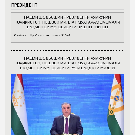
ПРЕЗИДЕНТ
ПАЁМИ ШОДБОШИИ ПРЕЗИДЕНТИ ҶУМҲУРИИ
ТОҶИКИСТОН, ПЕШВОИ МИЛЛАТ МУҲТАРАМ ЭМОМАЛӢ
РАҲМОН БА МУНОСИБАТИ ҶАШНИ ТИРГОН
Манбаъ:
http://president.tj/node/33674
ПАЁМИ ШОДБОШИИ ПРЕЗИДЕНТИ ҶУМҲУРИИ
ТОҶИКИСТОН, ПЕШВОИ МИЛЛАТ МУҲТАРАМ ЭМОМАЛӢ
РАҲМОН БА МУНОСИБАТИ РӮЗИ ВАҲДАТИ МИЛЛӢ