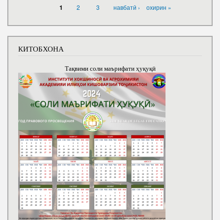
САҲИФАҲО
2
3
навбатӣ ›
охирин »
1
КИТОБХОНА
Тақвими соли маърифати ҳуқуқӣ