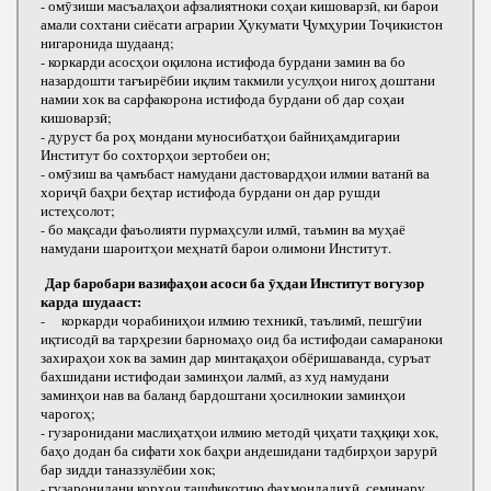
- омӯзиши масъалаҳои афзалиятноки соҳаи кишоварзӣ, ки барои
амали сохтани сиёсати аграрии Ҳукумати Ҷумҳурии Тоҷикистон
нигаронида шудаанд;
- коркарди асосҳои оқилона истифода бурдани замин ва бо
назардошти тағъирёбии иқлим такмили усулҳои нигоҳ доштани
намии хок ва сарфакорона истифода бурдани об дар соҳаи
кишоварзӣ;
- дуруст ба роҳ мондани муносибатҳои байниҳамдигарии
Институт бо сохторҳои зертобеи он;
- омӯзиш ва ҷамъбаст намудани дастовардҳои илмии ватанӣ ва
хориҷӣ баҳри беҳтар истифода бурдани он дар рушди
истеҳсолот;
- бо мақсади фаъолияти пурмаҳсули илмӣ, таъмин ва муҳаё
намудани шароитҳои меҳнатӣ барои олимони Институт.
Дар баробари вазифаҳои асоси ба ӯҳдаи Институт вогузор
карда шудааст:
- коркарди чорабиниҳои илмию техникӣ, таълимӣ, пешгӯии
иқтисодӣ ва тарҳрезии барномаҳо оид ба истифодаи самараноки
захираҳои хок ва замин дар минтақаҳои обёришаванда, суръат
бахшидани истифодаи заминҳои лалмӣ, аз худ намудани
заминҳои нав ва баланд бардоштани ҳосилнокии заминҳои
чарогоҳ;
- гузаронидани маслиҳатҳои илмию методӣ ҷиҳати таҳқиқи хок,
баҳо додан ба сифати хок баҳри андешидани тадбирҳои зарурӣ
бар зидди таназзулёбии хок;
- гузаронидани корҳои ташфиқотию фаҳмондадиҳӣ, семинару