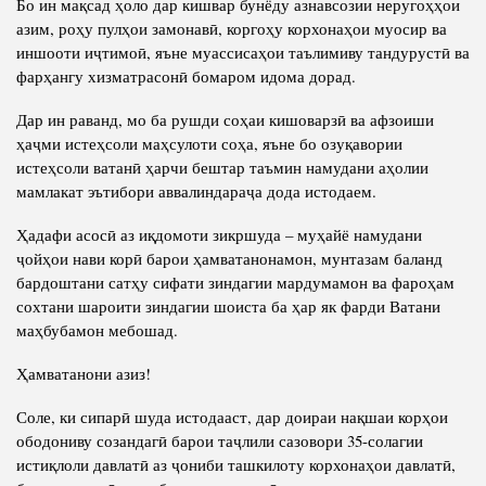
Бо ин мақсад ҳоло дар кишвар бунёду азнавсозии неругоҳҳои
азим, роҳу пулҳои замонавӣ, коргоҳу корхонаҳои муосир ва
иншооти иҷтимоӣ, яъне муассисаҳои таълимиву тандурустӣ ва
фарҳангу хизматрасонӣ бомаром идома дорад.
Дар ин раванд, мо ба рушди соҳаи кишоварзӣ ва афзоиши
ҳаҷми истеҳсоли маҳсулоти соҳа, яъне бо озуқавории
истеҳсоли ватанӣ ҳарчи бештар таъмин намудани аҳолии
мамлакат эътибори аввалиндараҷа дода истодаем.
Ҳадафи асосӣ аз иқдомоти зикршуда – муҳайё намудани
ҷойҳои нави корӣ барои ҳамватанонамон, мунтазам баланд
бардоштани сатҳу сифати зиндагии мардумамон ва фароҳам
сохтани шароити зиндагии шоиста ба ҳар як фарди Ватани
маҳбубамон мебошад.
Ҳамватанони азиз!
Соле, ки сипарӣ шуда истодааст, дар доираи нақшаи корҳои
ободониву созандагӣ барои таҷлили сазовори 35-солагии
истиқлоли давлатӣ аз ҷониби ташкилоту корхонаҳои давлатӣ,