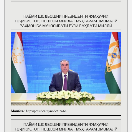
ПАЁМИ ШОДБОШИИ ПРЕЗИДЕНТИ ҶУМҲУРИИ
ТОҶИКИСТОН, ПЕШВОИ МИЛЛАТ МУҲТАРАМ ЭМОМАЛӢ
РАҲМОН БА МУНОСИБАТИ РӮЗИ ВАҲДАТИ МИЛЛӢ
Манбаъ:
http://president.tj/node/33668
ПАЁМИ ШОДБОШИИ ПРЕЗИДЕНТИ ҶУМҲУРИИ
ТОҶИКИСТОН, ПЕШВОИ МИЛЛАТ МУҲТАРАМ ЭМОМАЛӢ