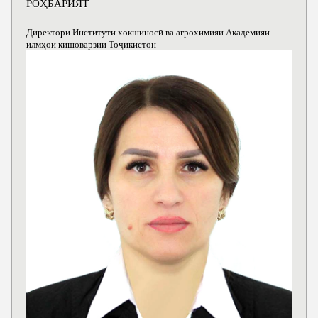
РОҲБАРИЯТ
Директори Институти хокшиносӣ ва агрохимияи Академияи
илмҳои кишоварзии Тоҷикистон