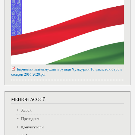
Барномаи миёнамуҳлати рушди Ҹумҳурии Тоҷикистон барои
солҳои 2016-2020.pdf
МЕНЮИ АСОСӢ
Асосӣ
Президент
Қонунгузорӣ