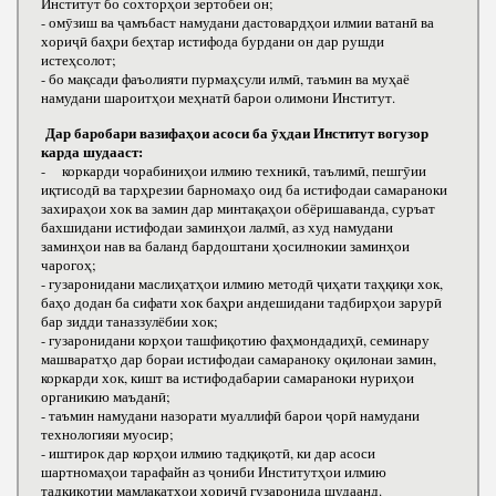
Институт бо сохторҳои зертобеи он;
- омӯзиш ва ҷамъбаст намудани дастовардҳои илмии ватанӣ ва
хориҷӣ баҳри беҳтар истифода бурдани он дар рушди
истеҳсолот;
- бо мақсади фаъолияти пурмаҳсули илмӣ, таъмин ва муҳаё
намудани шароитҳои меҳнатӣ барои олимони Институт.
Дар баробари вазифаҳои асоси ба ӯҳдаи Институт вогузор
карда шудааст:
- коркарди чорабиниҳои илмию техникӣ, таълимӣ, пешгӯии
иқтисодӣ ва тарҳрезии барномаҳо оид ба истифодаи самараноки
захираҳои хок ва замин дар минтақаҳои обёришаванда, суръат
бахшидани истифодаи заминҳои лалмӣ, аз худ намудани
заминҳои нав ва баланд бардоштани ҳосилнокии заминҳои
чарогоҳ;
- гузаронидани маслиҳатҳои илмию методӣ ҷиҳати таҳқиқи хок,
баҳо додан ба сифати хок баҳри андешидани тадбирҳои зарурӣ
бар зидди таназзулёбии хок;
- гузаронидани корҳои ташфиқотию фаҳмондадиҳӣ, семинару
машваратҳо дар бораи истифодаи самараноку оқилонаи замин,
коркарди хок, кишт ва истифодабарии самараноки нуриҳои
органикию маъданӣ;
- таъмин намудани назорати муаллифӣ барои ҷорӣ намудани
технологияи муосир;
- иштирок дар корҳои илмию тадқиқотӣ, ки дар асоси
шартномаҳои тарафайн аз ҷониби Институтҳои илмию
тадқиқотии мамлакатҳои хориҷӣ гузаронида шудаанд.