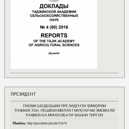
ПРЕЗИДЕНТ
ПАЁМИ ШОДБОШИИ ПРЕЗИДЕНТИ ҶУМҲУРИИ
ТОҶИКИСТОН, ПЕШВОИ МИЛЛАТ МУҲТАРАМ ЭМОМАЛӢ
РАҲМОН БА МУНОСИБАТИ ҶАШНИ ТИРГОН
Манбаъ:
http://president.tj/node/33674