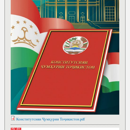
Конститутсияи Ҷумҳурии Тоҷикистон.pdf