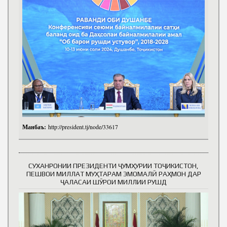
Манбаъ:
http://president.tj/node/33617
СУХАНРОНИИ ПРЕЗИДЕНТИ ҶУМҲУРИИ ТОҶИКИСТОН,
ПЕШВОИ МИЛЛАТ МУҲТАРАМ ЭМОМАЛӢ РАҲМОН ДАР
ҶАЛАСАИ ШӮРОИ МИЛЛИИ РУШД