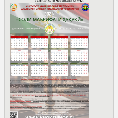
Тақвими соли маърифати ҳуқуқӣ