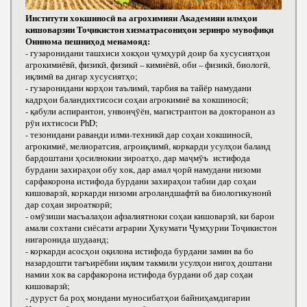
Институти хокшиносӣ ва агрохимияи Академияи илмҳои
кишоварзии Тоҷикистон хизматрасониҳои зеринро мувофиқи
Оиннома пешниҳод менамояд:
- гузаронидани ташхиси хокҳои ҷумҳурӣ доир ба хусусиятҳои
агрокимиёвӣ, физикӣ, физикӣ – кимиёвӣ, оби – физикӣ, биологӣ,
иқлимӣ ва дигар хусусиятҳо;
- гузаронидани корҳои таълимӣ, тарбия ва тайёр намудани
кадрҳои баландихтисоси соҳаи агрокимиё ва хокшиносӣ;
- қабули аспирантон, унвонҷӯён, магистрантон ва докторанон аз
рӯи ихтисоси РhD;
- тезонидани раванди илми-техникӣ дар соҳаи хокшиносӣ,
агрокимиё, мелиоратсия, агроиқлимӣ, коркарди усулҳои баланд
бардоштани ҳосилнокии зироатҳо, дар маҷмӯъ истифода
бурдани захираҳои обу хок, дар амал ҷорӣ намудани низоми
сарфакорона истифода бурдани захираҳои табии дар соҳаи
кишоварзӣ, коркарди низоми агроландшафтӣ ва биологикунонӣ
дар соҳаи зироаткорӣ;
- омӯзиши масъалаҳои афзалиятноки соҳаи кишоварзӣ, ки барои
амали сохтани сиёсати аграрии Ҳукумати Ҷумҳурии Тоҷикистон
нигаронида шудаанд;
- коркарди асосҳои оқилона истифода бурдани замин ва бо
назардошти тағъирёбии иқлим такмили усулҳои нигоҳ доштани
намии хок ва сарфакорона истифода бурдани об дар соҳаи
кишоварзӣ;
- дуруст ба роҳ мондани муносибатҳои байниҳамдигарии