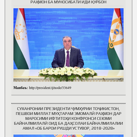
РАҲМОН БА МУНОСИБАТИ ИДИ ҚУРБОН
Манбаъ:
http://president.tj/node/33649
СУХАНРОНИИ ПРЕЗИДЕНТИ ҶУМҲУРИИ ТОҶИКИСТОН,
ПЕШВОИ МИЛЛАТ МУҲТАРАМ ЭМОМАЛӢ РАҲМОН ДАР
МАРОСИМИ ИФТИТОҲИ КОНФРОНСИ СЕЮМИ
БАЙНАЛМИЛАЛӢ ОИД БА ДАҲСОЛАИ БАЙНАЛМИЛАЛИИ
АМАЛ «ОБ БАРОИ РУШДИ УСТУВОР, 2018-2028»