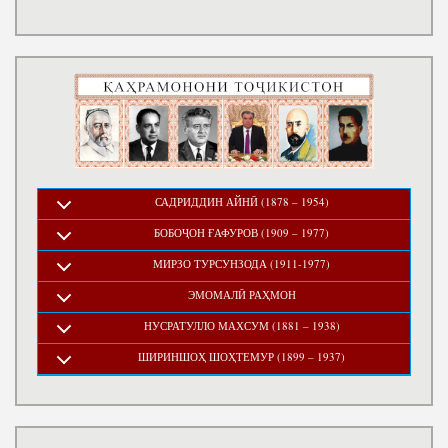
САДРИДДИН АЙНӢ (1878 – 1954)
БОБОҶОН ҒАФУРОВ (1909 – 1977)
МИРЗО ТУРСУНЗОДА (1911-1977)
ЭМОМАЛӢ РАҲМОН
НУСРАТУЛЛО МАХСУМ (1881 – 1938)
ШИРИНШОҲ ШОҲТЕМУР (1899 – 1937)