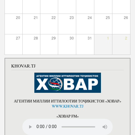
Салоҳият
Сохтори Институт
Тарҷумаи ҳол
Роҳбарон ва кормандон
20
21
22
23
24
25
26
Китобҳо
Таърихи роҳбарон
Мақолаҳо
27
28
29
30
31
1
2
Хадамоти матбуот
ПРЕЗИДЕНТИ ҶУМҲУРИИ ТОҶИКИСТОН
KHOVAR.TJ
АГЕНТИИ МИЛЛИИ ИТТИЛООТИИ ТОҶИКИСТОН «ХОВАР»
WWW.KHOVAR.TJ
«ХОВАР FM»