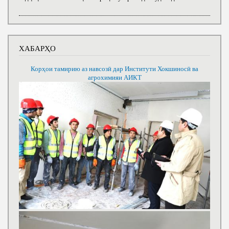
ХАБАРҲО
Корҳои тамирию аз навсозӣ дар Институти Хокшиносӣ ва
агрохимияи АИКТ