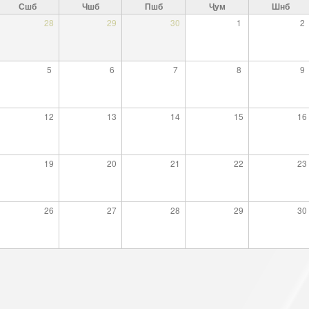
Сшб
Чшб
Пшб
Ҷум
Шнб
Сохтори Институт
28
29
30
1
2
Роҳбарон ва кормандон
5
6
7
8
9
12
13
14
15
16
19
20
21
22
23
26
27
28
29
30