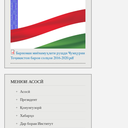
Барномаи миёнамуҳлати рушди Ҹумҳурии
Тоҷикистон барои солҳои 2016-2020.pdf
МЕНЮИ АСОСӢ
Асосӣ
Президент
Қонунгузорӣ
Хабарҳо
Дар бораи Институт