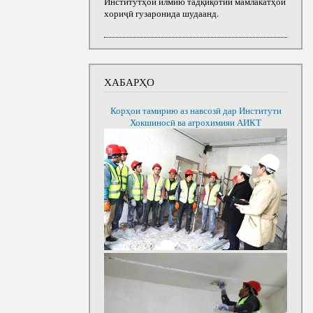
Институтҳои илмию тадқиқотии мамлакатҳои
хориҷӣ гузаронида шудаанд.
ХАБАРҲО
Корҳои тамирию аз навсозӣ дар Институти
Хокшиносӣ ва агрохимияи АИКТ