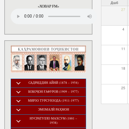
Дшб
«ХОВАР FM»
27
4
11
18
САДРИДДИН АЙНӢ (1878 – 1954)
25
БОБОҶОН ҒАФУРОВ (1909 – 1977)
МИРЗО ТУРСУНЗОДА (1911-1977)
ЭМОМАЛӢ РАҲМОН
НУСРАТУЛЛО МАХСУМ (1881 –
1938)