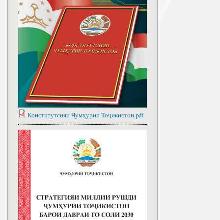
Конститутсияи Ҷумҳурии Тоҷикистон.pdf