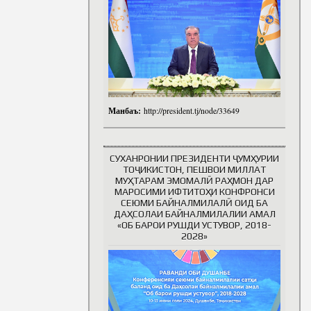
Манбаъ:
http://president.tj/node/33649
СУХАНРОНИИ ПРЕЗИДЕНТИ ҶУМҲУРИИ
ТОҶИКИСТОН, ПЕШВОИ МИЛЛАТ
МУҲТАРАМ ЭМОМАЛӢ РАҲМОН ДАР
МАРОСИМИ ИФТИТОҲИ КОНФРОНСИ
СЕЮМИ БАЙНАЛМИЛАЛӢ ОИД БА
ДАҲСОЛАИ БАЙНАЛМИЛАЛИИ АМАЛ
«ОБ БАРОИ РУШДИ УСТУВОР, 2018-
2028»