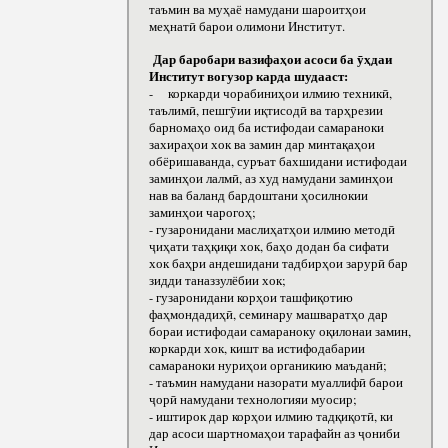
таъмин ва муҳаё намудани шароитҳои
меҳнатӣ барои олимони Институт.
Дар баробари вазифаҳои асоси ба ӯҳдаи
Институт вогузор карда шудааст:
- коркарди чорабиниҳои илмию техникӣ,
таълимӣ, пешгӯии иқтисодӣ ва тарҳрезии
барномаҳо оид ба истифодаи самараноки
захираҳои хок ва замин дар минтақаҳои
обёришаванда, суръат бахшидани истифодаи
заминҳои лалмӣ, аз худ намудани заминҳои
нав ва баланд бардоштани ҳосилнокии
заминҳои чарогоҳ;
- гузаронидани маслиҳатҳои илмию методӣ
ҷиҳати таҳқиқи хок, баҳо додан ба сифати
хок баҳри андешидани тадбирҳои зарурӣ бар
зидди таназзулёбии хок;
- гузаронидани корҳои ташфиқотию
фаҳмондадиҳӣ, семинару машваратҳо дар
бораи истифодаи самараноку оқилонаи замин,
коркарди хок, кишт ва истифодабарии
самараноки нуриҳои органикию маъданӣ;
- таъмин намудани назорати муаллифӣ барои
ҷорӣ намудани технологияи муосир;
- иштирок дар корҳои илмию тадқиқотӣ, ки
дар асоси шартномаҳои тарафайн аз ҷониби