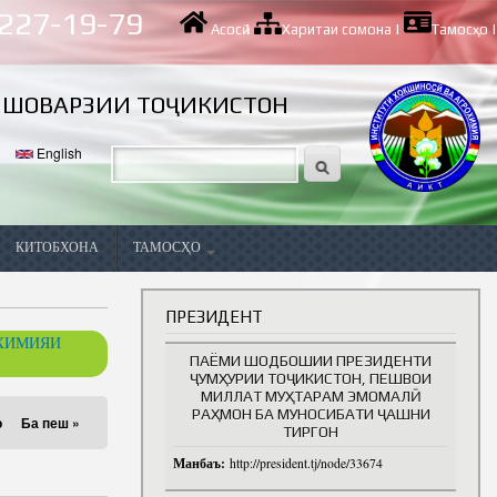
 227-19-79
Асосӣ
|
Харитаи сомона
|
Тамосҳо
|
ИШОВАРЗИИ ТОҶИКИСТОН
English
КИТОБХОНА
ТАМОСҲО
Вазифаҳои холӣ
ПРЕЗИДЕНТ
ОХИМИЯИ
ПАЁМИ ШОДБОШИИ ПРЕЗИДЕНТИ
ҶУМҲУРИИ ТОҶИКИСТОН, ПЕШВОИ
МИЛЛАТ МУҲТАРАМ ЭМОМАЛӢ
РАҲМОН БА МУНОСИБАТИ ҶАШНИ
о
Ба пеш »
ТИРГОН
Манбаъ:
http://president.tj/node/33674
ва