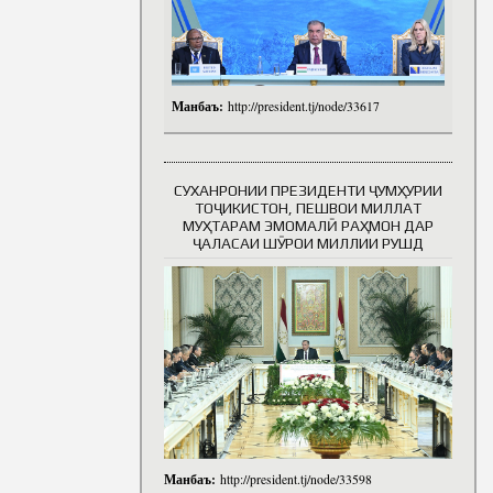
Манбаъ:
http://president.tj/node/33617
СУХАНРОНИИ ПРЕЗИДЕНТИ ҶУМҲУРИИ
ТОҶИКИСТОН, ПЕШВОИ МИЛЛАТ
МУҲТАРАМ ЭМОМАЛӢ РАҲМОН ДАР
ҶАЛАСАИ ШӮРОИ МИЛЛИИ РУШД
Манбаъ:
http://president.tj/node/33598