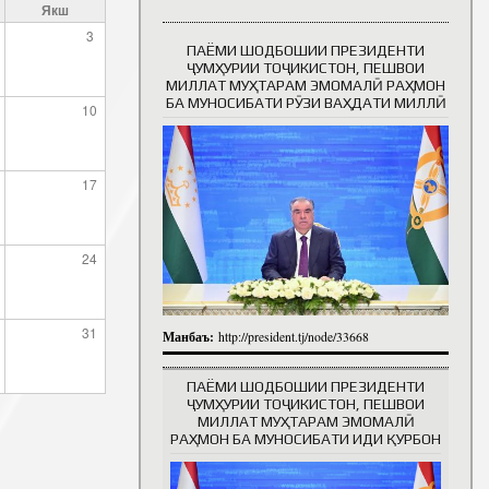
Якш
3
ПАЁМИ ШОДБОШИИ ПРЕЗИДЕНТИ
Таърихи роҳбарон
ҶУМҲУРИИ ТОҶИКИСТОН, ПЕШВОИ
МИЛЛАТ МУҲТАРАМ ЭМОМАЛӢ РАҲМОН
БА МУНОСИБАТИ РӮЗИ ВАҲДАТИ МИЛЛӢ
10
17
24
31
Манбаъ:
http://president.tj/node/33668
ПАЁМИ ШОДБОШИИ ПРЕЗИДЕНТИ
ҶУМҲУРИИ ТОҶИКИСТОН, ПЕШВОИ
МИЛЛАТ МУҲТАРАМ ЭМОМАЛӢ
РАҲМОН БА МУНОСИБАТИ ИДИ ҚУРБОН