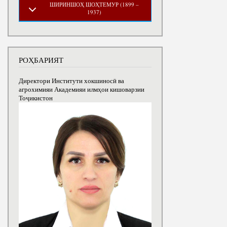
ШИРИНШОҲ ШОҲТЕМУР (1899 –
1937)
РОҲБАРИЯТ
Директори Институти хокшиносӣ ва
агрохимияи Академияи илмҳои кишоварзии
Тоҷикистон