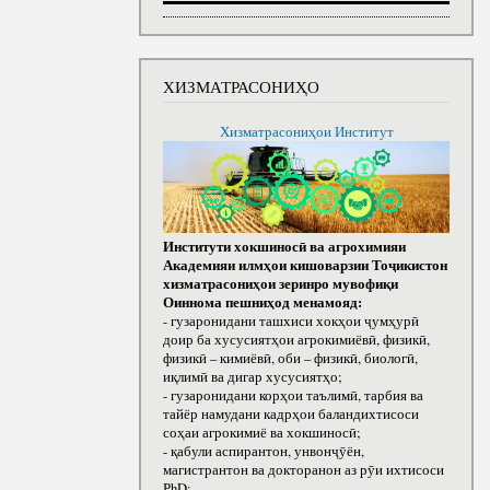
ХИЗМАТРАСОНИҲО
Хизматрасониҳои Институт
Институти хокшиносӣ ва агрохимияи
Академияи илмҳои кишоварзии Тоҷикистон
хизматрасониҳои зеринро мувофиқи
Оиннома пешниҳод менамояд:
- гузаронидани ташхиси хокҳои ҷумҳурӣ
доир ба хусусиятҳои агрокимиёвӣ, физикӣ,
физикӣ – кимиёвӣ, оби – физикӣ, биологӣ,
иқлимӣ ва дигар хусусиятҳо;
- гузаронидани корҳои таълимӣ, тарбия ва
тайёр намудани кадрҳои баландихтисоси
соҳаи агрокимиё ва хокшиносӣ;
- қабули аспирантон, унвонҷӯён,
магистрантон ва докторанон аз рӯи ихтисоси
РhD;