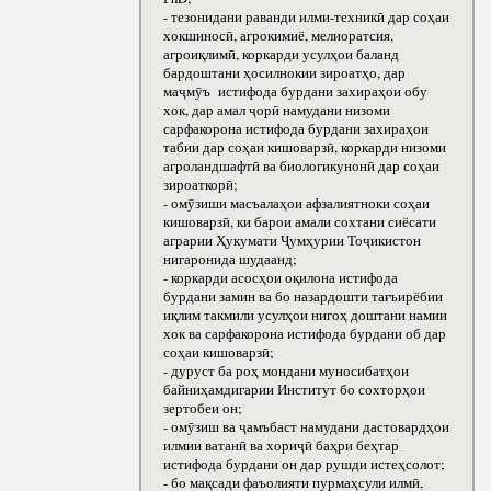
- тезонидани раванди илми-техникӣ дар соҳаи
хокшиносӣ, агрокимиё, мелиоратсия,
агроиқлимӣ, коркарди усулҳои баланд
бардоштани ҳосилнокии зироатҳо, дар
маҷмӯъ истифода бурдани захираҳои обу
хок, дар амал ҷорӣ намудани низоми
сарфакорона истифода бурдани захираҳои
табии дар соҳаи кишоварзӣ, коркарди низоми
агроландшафтӣ ва биологикунонӣ дар соҳаи
зироаткорӣ;
- омӯзиши масъалаҳои афзалиятноки соҳаи
кишоварзӣ, ки барои амали сохтани сиёсати
аграрии Ҳукумати Ҷумҳурии Тоҷикистон
нигаронида шудаанд;
- коркарди асосҳои оқилона истифода
бурдани замин ва бо назардошти тағъирёбии
иқлим такмили усулҳои нигоҳ доштани намии
хок ва сарфакорона истифода бурдани об дар
соҳаи кишоварзӣ;
- дуруст ба роҳ мондани муносибатҳои
байниҳамдигарии Институт бо сохторҳои
зертобеи он;
- омӯзиш ва ҷамъбаст намудани дастовардҳои
илмии ватанӣ ва хориҷӣ баҳри беҳтар
истифода бурдани он дар рушди истеҳсолот;
- бо мақсади фаъолияти пурмаҳсули илмӣ,