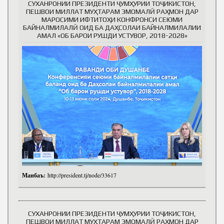
СУХАНРОНИИ ПРЕЗИДЕНТИ ҶУМҲУРИИ ТОҶИКИСТОН,
ПЕШВОИ МИЛЛАТ МУҲТАРАМ ЭМОМАЛӢ РАҲМОН ДАР
МАРОСИМИ ИФТИТОҲИ КОНФРОНСИ СЕЮМИ
БАЙНАЛМИЛАЛӢ ОИД БА ДАҲСОЛАИ БАЙНАЛМИЛАЛИИ
АМАЛ «ОБ БАРОИ РУШДИ УСТУВОР, 2018-2028»
Манбаъ:
http://president.tj/node/33617
СУХАНРОНИИ ПРЕЗИДЕНТИ ҶУМҲУРИИ ТОҶИКИСТОН,
ПЕШВОИ МИЛЛАТ МУҲТАРАМ ЭМОМАЛӢ РАҲМОН ДАР