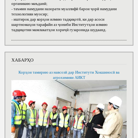
органикию маъданӣ;
- таъмин намудани назорати муаллифӣ барои ҷорӣ намудани
технологияи муосир;
- иштирок дар корҳои илмию тадқиқотӣ, ки дар асоси
шартномаҳои тарафайн аз ҷониби Институтҳои илмию
тадқиқотии мамлакатҳои хориҷӣ гузаронида шудаанд.
ХАБАРҲО
Корҳои тамирию аз навсозӣ дар Институти Хокшиносӣ ва
агрохимияи АИКТ