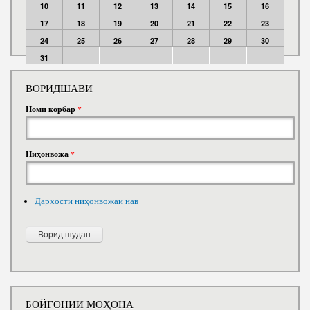
10
11
12
13
14
15
16
17
18
19
20
21
22
23
24
25
26
27
28
29
30
31
ВОРИДШАВӢ
Номи корбар
*
Ниҳонвожа
*
Дархости ниҳонвожаи нав
БОЙГОНИИ МОҲОНА