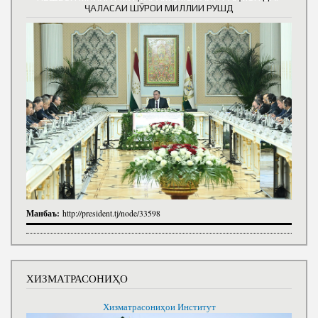
ҶАЛАСАИ ШӮРОИ МИЛЛИИ РУШД
Манбаъ:
http://president.tj/node/33598
ХИЗМАТРАСОНИҲО
Хизматрасониҳои Институт