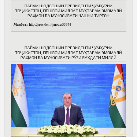
ПАЁМИ ШОДБОШИИ ПРЕЗИДЕНТИ ҶУМҲУРИИ
ТОҶИКИСТОН, ПЕШВОИ МИЛЛАТ МУҲТАРАМ ЭМОМАЛӢ
РАҲМОН БА МУНОСИБАТИ ҶАШНИ ТИРГОН
Манбаъ:
http://president.tj/node/33674
ПАЁМИ ШОДБОШИИ ПРЕЗИДЕНТИ ҶУМҲУРИИ
ТОҶИКИСТОН, ПЕШВОИ МИЛЛАТ МУҲТАРАМ ЭМОМАЛӢ
РАҲМОН БА МУНОСИБАТИ РӮЗИ ВАҲДАТИ МИЛЛӢ