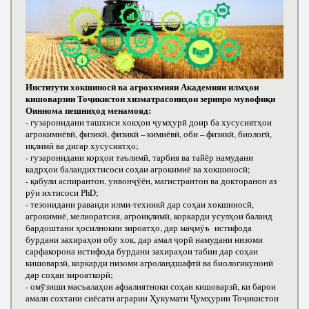
Институти хокшиносӣ ва агрохимияи Академияи илмҳои
кишоварзии Тоҷикистон хизматрасониҳои зеринро мувофиқи
Оиннома пешниҳод менамояд:
- гузаронидани ташхиси хокҳои ҷумҳурӣ доир ба хусусиятҳои
агрокимиёвӣ, физикӣ, физикӣ – кимиёвӣ, оби – физикӣ, биологӣ,
иқлимӣ ва дигар хусусиятҳо;
- гузаронидани корҳои таълимӣ, тарбия ва тайёр намудани
кадрҳои баландихтисоси соҳаи агрокимиё ва хокшиносӣ;
- қабули аспирантон, унвонҷӯён, магистрантон ва докторанон аз
рӯи ихтисоси РhD;
- тезонидани раванди илми-техникӣ дар соҳаи хокшиносӣ,
агрокимиё, мелиоратсия, агроиқлимӣ, коркарди усулҳои баланд
бардоштани ҳосилнокии зироатҳо, дар маҷмӯъ истифода
бурдани захираҳои обу хок, дар амал ҷорӣ намудани низоми
сарфакорона истифода бурдани захираҳои табии дар соҳаи
кишоварзӣ, коркарди низоми агроландшафтӣ ва биологикунонӣ
дар соҳаи зироаткорӣ;
- омӯзиши масъалаҳои афзалиятноки соҳаи кишоварзӣ, ки барои
амали сохтани сиёсати аграрии Ҳукумати Ҷумҳурии Тоҷикистон