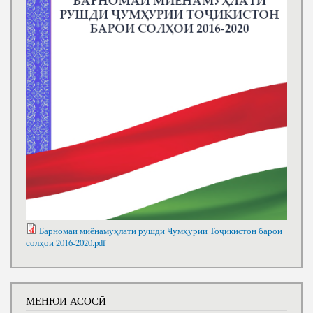
Барномаи миёнамуҳлати рушди Ҹумҳурии Тоҷикистон барои
солҳои 2016-2020.pdf
МЕНЮИ АСОСӢ