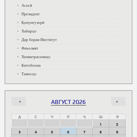
Асосӣ
Президент
Қонунгузорӣ
Хабарҳо
Дар бораи Институт
Фаъолият
Хизматрасониҳо
Китобхона
Тамосҳо
«
АВГУСТ 2026
»
Д
С
Ч
П
Ҷ
Ш
Я
1
2
3
4
5
6
7
8
9