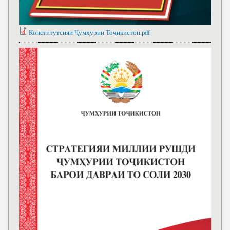
Конститутсияи Ҷумҳурии Тоҷикистон.pdf