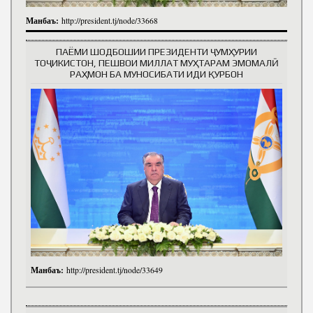
Манбаъ:
http://president.tj/node/33668
ПАЁМИ ШОДБОШИИ ПРЕЗИДЕНТИ ҶУМҲУРИИ
ТОҶИКИСТОН, ПЕШВОИ МИЛЛАТ МУҲТАРАМ ЭМОМАЛӢ
РАҲМОН БА МУНОСИБАТИ ИДИ ҚУРБОН
Манбаъ:
http://president.tj/node/33649