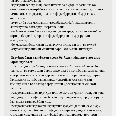
нигаронида шудаанд;
- коркарди асосҳои оқилона истифода бурдани замин ва бо
назардошти тағъирёбии иқлим такмили усулҳои нигоҳ доштани
намии хок ва сарфакорона истифода бурдани об дар соҳаи
кишоварзӣ;
- дуруст ба роҳ мондани муносибатҳои байниҳамдигарии
Институт бо сохторҳои зертобеи он;
- омӯзиш ва ҷамъбаст намудани дастовардҳои илмии ватанӣ ва
хориҷӣ баҳри беҳтар истифода бурдани он дар рушди
истеҳсолот;
- бо мақсади фаъолияти пурмаҳсули илмӣ, таъмин ва муҳаё
намудани шароитҳои меҳнатӣ барои олимони Институт.
Дар баробари вазифаҳои асоси ба ӯҳдаи Институт вогузор
карда шудааст:
- коркарди чорабиниҳои илмию техникӣ, таълимӣ, пешгӯии
иқтисодӣ ва тарҳрезии барномаҳо оид ба истифодаи самараноки
захираҳои хок ва замин дар минтақаҳои обёришаванда, суръат
бахшидани истифодаи заминҳои лалмӣ, аз худ намудани
заминҳои нав ва баланд бардоштани ҳосилнокии заминҳои
чарогоҳ;
- гузаронидани маслиҳатҳои илмию методӣ ҷиҳати таҳқиқи хок,
баҳо додан ба сифати хок баҳри андешидани тадбирҳои зарурӣ
бар зидди таназзулёбии хок;
- гузаронидани корҳои ташфиқотию фаҳмондадиҳӣ, семинару
машваратҳо дар бораи истифодаи самараноку оқилонаи замин,
коркарди хок, кишт ва истифодабарии самараноки нуриҳои