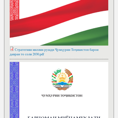
Стратегияи миллии рушди Ҷумҳурии Тоҷикистон барои
давраи то соли 2030.pdf