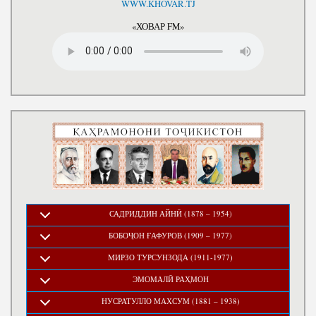
WWW.KHOVAR.TJ
«ХОВАР FM»
САДРИДДИН АЙНӢ (1878 – 1954)
БОБОҶОН ҒАФУРОВ (1909 – 1977)
МИРЗО ТУРСУНЗОДА (1911-1977)
ЭМОМАЛӢ РАҲМОН
НУСРАТУЛЛО МАХСУМ (1881 – 1938)