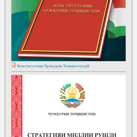
Конститутсияи Ҷумҳурии Тоҷикистон.pdf