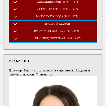
САДРИДДИН АЙНӢ (1878 – 1954)
БОБОҶОН ҒАФУРОВ (1909 – 1977)
МИРЗО ТУРСУНЗОДА (1911-1977)
ЭМОМАЛӢ РАҲМОН
НУСРАТУЛЛО МАХСУМ (1881 – 1938)
ШИРИНШОҲ ШОҲТЕМУР (1899 – 1937)
РОҲБАРИЯТ
Директори Институти хокшиносӣ ва агрохимияи Академияи
илмҳои кишоварзии Тоҷикистон