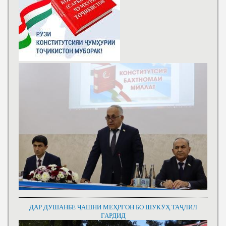
ДАР ДУШАНБЕ ҶАШНИ МЕҲРГОН БО ШУКӮҲ ТАҶЛИЛ
ГАРДИД