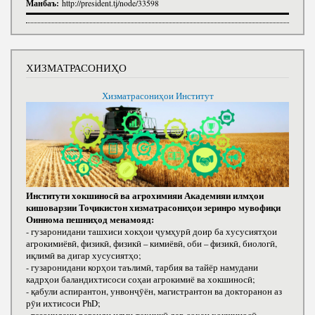
Манбаъ:
http://president.tj/node/33598
ХИЗМАТРАСОНИҲО
Хизматрасониҳои Институт
Институти хокшиносӣ ва агрохимияи Академияи илмҳои
кишоварзии Тоҷикистон хизматрасониҳои зеринро мувофиқи
Оиннома пешниҳод менамояд:
- гузаронидани ташхиси хокҳои ҷумҳурӣ доир ба хусусиятҳои
агрокимиёвӣ, физикӣ, физикӣ – кимиёвӣ, оби – физикӣ, биологӣ,
иқлимӣ ва дигар хусусиятҳо;
- гузаронидани корҳои таълимӣ, тарбия ва тайёр намудани
кадрҳои баландихтисоси соҳаи агрокимиё ва хокшиносӣ;
- қабули аспирантон, унвонҷӯён, магистрантон ва докторанон аз
рӯи ихтисоси РhD;