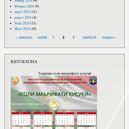
Январ 2024
(6)
Феврал 2024
(9)
март 2024
(11)
апрел 2024
(4)
Май 2024
(13)
Июн 2024
(10)
САҲИФАҲО
« аввалин
‹ қаблӣ
1
3
навбатӣ ›
охирин »
2
КИТОБХОНА
Тақвими соли маърифати ҳуқуқӣ