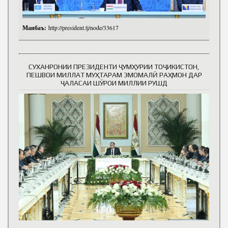
Манбаъ:
http://president.tj/node/33617
СУХАНРОНИИ ПРЕЗИДЕНТИ ҶУМҲУРИИ ТОҶИКИСТОН,
ПЕШВОИ МИЛЛАТ МУҲТАРАМ ЭМОМАЛӢ РАҲМОН ДАР
ҶАЛАСАИ ШӮРОИ МИЛЛИИ РУШД