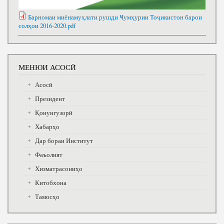
Барномаи миёнамуҳлати рушди Ҹумҳурии Тоҷикистон барои
солҳои 2016-2020.pdf
МЕНЮИ АСОСӢ
Асосӣ
Президент
Қонунгузорӣ
Хабарҳо
Дар бораи Институт
Фаъолият
Хизматрасониҳо
Китобхона
Тамосҳо