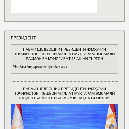
ПРЕЗИДЕНТ
ПАЁМИ ШОДБОШИИ ПРЕЗИДЕНТИ ҶУМҲУРИИ
ТОҶИКИСТОН, ПЕШВОИ МИЛЛАТ МУҲТАРАМ ЭМОМАЛӢ
РАҲМОН БА МУНОСИБАТИ ҶАШНИ ТИРГОН
Манбаъ:
http://president.tj/node/33674
ПАЁМИ ШОДБОШИИ ПРЕЗИДЕНТИ ҶУМҲУРИИ
ТОҶИКИСТОН, ПЕШВОИ МИЛЛАТ МУҲТАРАМ ЭМОМАЛӢ
РАҲМОН БА МУНОСИБАТИ РӮЗИ ВАҲДАТИ МИЛЛӢ