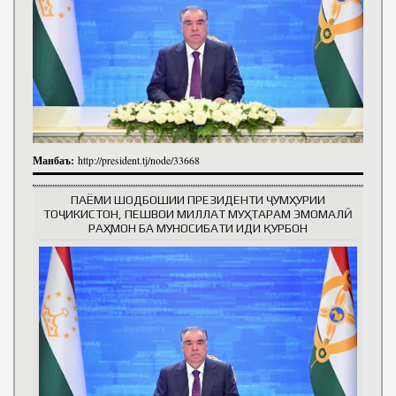
Манбаъ:
http://president.tj/node/33668
ПАЁМИ ШОДБОШИИ ПРЕЗИДЕНТИ ҶУМҲУРИИ
ТОҶИКИСТОН, ПЕШВОИ МИЛЛАТ МУҲТАРАМ ЭМОМАЛӢ
РАҲМОН БА МУНОСИБАТИ ИДИ ҚУРБОН