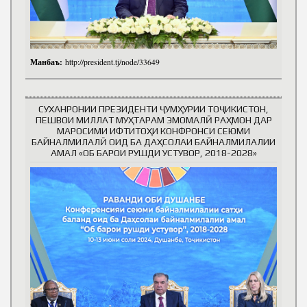
Манбаъ:
http://president.tj/node/33649
СУХАНРОНИИ ПРЕЗИДЕНТИ ҶУМҲУРИИ ТОҶИКИСТОН,
ПЕШВОИ МИЛЛАТ МУҲТАРАМ ЭМОМАЛӢ РАҲМОН ДАР
МАРОСИМИ ИФТИТОҲИ КОНФРОНСИ СЕЮМИ
БАЙНАЛМИЛАЛӢ ОИД БА ДАҲСОЛАИ БАЙНАЛМИЛАЛИИ
АМАЛ «ОБ БАРОИ РУШДИ УСТУВОР, 2018-2028»