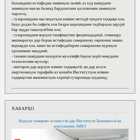
бахшидани истифодаи заминҳои лалмӣ, аз худ намудани
заминҳои нав ва баланд бардоштани ҳосилнокии заминҳои
чарогоҳ;
- гузаронидани маслиҳатҳои илмию методӣ ҷиҳати таҳқиқи хок,
баҳо додан ба сифати хок баҳри андешидани тадбирҳои зарурӣ
бар зидди таназзулёбии хок;
- гузаронидани корҳои ташфиқотию фаҳмондадиҳӣ, семинару
машваратҳо дар бораи истифодаи самараноку оқилонаи замин,
коркарди хок, кишт ва истифодабарии самараноки нуриҳои
органикию маъданӣ;
- таъмин намудани назорати муаллифӣ барои ҷорӣ намудани
технологияи муосир;
- иштирок дар корҳои илмию тадқиқотӣ, ки дар асоси
шартномаҳои тарафайн аз ҷониби Институтҳои илмию
тадқиқотии мамлакатҳои хориҷӣ гузаронида шудаанд.
ХАБАРҲО
Корҳои тамирию аз навсозӣ дар Институти Хокшиносӣ ва
агрохимияи АИКТ