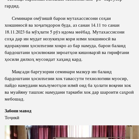
Салоҳият
Сохтори Институт
гардид.
Тарҷумаи ҳол
Роҳбарон ва кормандон
Семинари омўзишӣ барои мутахассисони соҳаи
Китобҳо
хокшиносӣ ва хоҷагидорон буда, аз санаи 14.11 то санаи
Таърихи роҳбарон
18.11.2023 ба мўҳлати 5 рӯз идома меёбад. Мутахассисони
Мақолаҳо
соҳа дар ин мудат нозукиҳои кори илми хокшиносӣ ва
Хадамоти матбуот
идоракунии ҳосилхезии хокро аз бар намуда, барои баланд
бардоштани ҳосилнокии зироатҳои кишоварзӣ ва гирифтани
ҳосили дилхоҳ мусоидат хаҳанд кард.
ПРЕЗИДЕНТИ ҶУМҲУРИИ ТОҶИКИСТОН
Мақсади баргузории семинари мазкур ин баланд
бардоштани ҳосилхезии хок тавассути технологияи муосир,
пайдо намудани маълумотҳои илмӣ оид ба ҳолати воқеии хок
ва муайяну ташхис намудани таркиби хок дар шароити саҳроӣ
мебошад.
Забони мавод
Тоҷикӣ