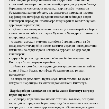
- тезонидани раванди илми-техникӣ дар соҳаи хокшиносӣ,
агрокимиё, мелиоратсия, агроиқлимӣ, коркарди усулҳои баланд
бардоштани ҳосилнокии зироатҳо, дар маҷмӯъ истифода
бурдани захираҳои обу хок, дар амал ҷорӣ намудани низоми
сарфакорона истифода бурдани захираҳои табии дар соҳаи
кишоварзӣ, коркарди низоми агроландшафтӣ ва биологикунонӣ
дар соҳаи зироаткорӣ;
- омӯзиши масъалаҳои афзалиятноки соҳаи кишоварзӣ, ки барои
амали сохтани сиёсати аграрии Ҳукумати Ҷумҳурии Тоҷикистон
нигаронида шудаанд;
- коркарди асосҳои оқилона истифода бурдани замин ва бо
назардошти тағъирёбии иқлим такмили усулҳои нигоҳ доштани
намии хок ва сарфакорона истифода бурдани об дар соҳаи
кишоварзӣ;
- дуруст ба роҳ мондани муносибатҳои байниҳамдигарии
Институт бо сохторҳои зертобеи он;
- омӯзиш ва ҷамъбаст намудани дастовардҳои илмии ватанӣ ва
хориҷӣ баҳри беҳтар истифода бурдани он дар рушди
истеҳсолот;
- бо мақсади фаъолияти пурмаҳсули илмӣ, таъмин ва муҳаё
намудани шароитҳои меҳнатӣ барои олимони Институт.
Дар баробари вазифаҳои асоси ба ӯҳдаи Институт вогузор
карда шудааст:
- коркарди чорабиниҳои илмию техникӣ, таълимӣ, пешгӯии
иқтисодӣ ва тарҳрезии барномаҳо оид ба истифодаи самараноки
захираҳои хок ва замин дар минтақаҳои обёришаванда, суръат