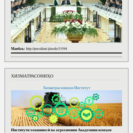
Манбаъ:
http://president.tj/node/33598
ХИЗМАТРАСОНИҲО
Хизматрасониҳои Институт
Институти хокшиносӣ ва агрохимияи Академияи илмҳои