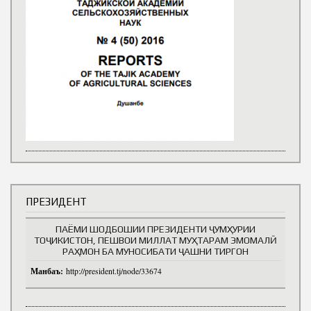
ПРЕЗИДЕНТ
ПАЁМИ ШОДБОШИИ ПРЕЗИДЕНТИ ҶУМҲУРИИ
ТОҶИКИСТОН, ПЕШВОИ МИЛЛАТ МУҲТАРАМ ЭМОМАЛӢ
РАҲМОН БА МУНОСИБАТИ ҶАШНИ ТИРГОН
Манбаъ:
http://president.tj/node/33674