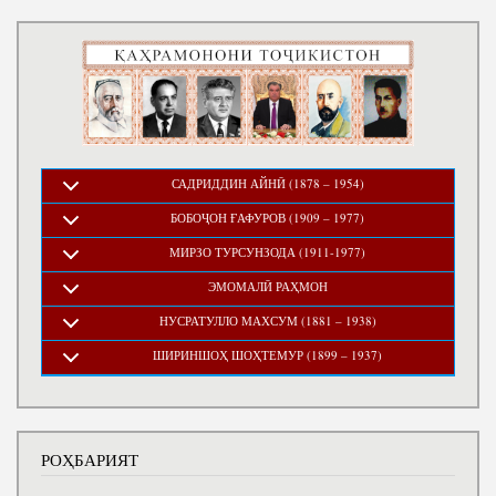
САДРИДДИН АЙНӢ (1878 – 1954)
БОБОҶОН ҒАФУРОВ (1909 – 1977)
МИРЗО ТУРСУНЗОДА (1911-1977)
ЭМОМАЛӢ РАҲМОН
НУСРАТУЛЛО МАХСУМ (1881 – 1938)
ШИРИНШОҲ ШОҲТЕМУР (1899 – 1937)
РОҲБАРИЯТ