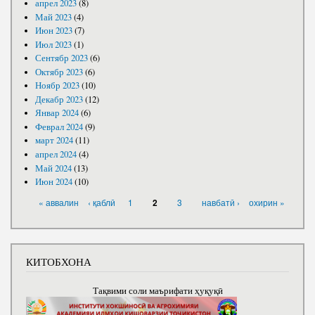
апрел 2023
(8)
Май 2023
(4)
Июн 2023
(7)
Июл 2023
(1)
Сентябр 2023
(6)
Октябр 2023
(6)
Ноябр 2023
(10)
Декабр 2023
(12)
Январ 2024
(6)
Феврал 2024
(9)
март 2024
(11)
апрел 2024
(4)
Май 2024
(13)
Июн 2024
(10)
САҲИФАҲО
« аввалин
‹ қаблӣ
1
3
навбатӣ ›
охирин »
2
КИТОБХОНА
Тақвими соли маърифати ҳуқуқӣ