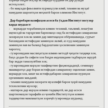
хориҷӣ баҳри беҳтар истифода бурдани он дар рушди
истеҳсолот;
- бо мақсади фаъолияти пурмаҳсули илмӣ, таъмин ва муҳаё
намудани шароитҳои меҳнатӣ барои олимони Институт.
Дар баробари вазифаҳои асоси ба ӯҳдаи Институт вогузор
карда шудааст:
- коркарди чорабиниҳои илмию техникӣ, таълимӣ, пешгӯии
иқтисодӣ ва тарҳрезии барномаҳо оид ба истифодаи самараноки
захираҳои хок ва замин дар минтақаҳои обёришаванда, суръат
бахшидани истифодаи заминҳои лалмӣ, аз худ намудани
заминҳои нав ва баланд бардоштани ҳосилнокии заминҳои
чарогоҳ;
- гузаронидани маслиҳатҳои илмию методӣ ҷиҳати таҳқиқи хок,
баҳо додан ба сифати хок баҳри андешидани тадбирҳои зарурӣ
бар зидди таназзулёбии хок;
- гузаронидани корҳои ташфиқотию фаҳмондадиҳӣ, семинару
машваратҳо дар бораи истифодаи самараноку оқилонаи замин,
коркарди хок, кишт ва истифодабарии самараноки нуриҳои
органикию маъданӣ;
- таъмин намудани назорати муаллифӣ барои ҷорӣ намудани
технологияи муосир;
- иштирок дар корҳои илмию тадқиқотӣ, ки дар асоси
шартномаҳои тарафайн аз ҷониби Институтҳои илмию
тадқиқотии мамлакатҳои хориҷӣ гузаронида шудаанд.