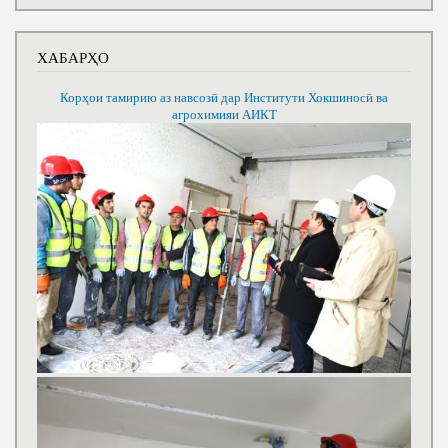
ХАБАРҲО
Корҳои тамирию аз навсозӣ дар Институти Хокшиносӣ ва
агрохимияи АИКТ