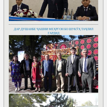
ДАР ДУШАНБЕ ҶАШНИ МЕҲРГОН БО ШУКӮҲ ТАҶЛИЛ
ГАРДИД