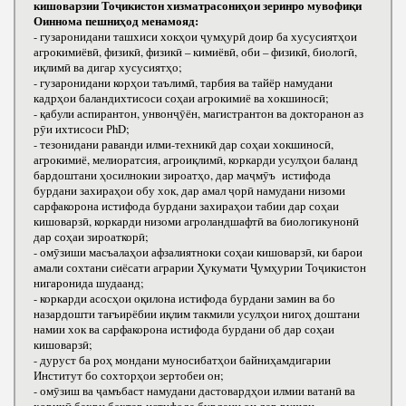
кишоварзии Тоҷикистон хизматрасониҳои зеринро мувофиқи
Оиннома пешниҳод менамояд:
- гузаронидани ташхиси хокҳои ҷумҳурӣ доир ба хусусиятҳои
агрокимиёвӣ, физикӣ, физикӣ – кимиёвӣ, оби – физикӣ, биологӣ,
иқлимӣ ва дигар хусусиятҳо;
- гузаронидани корҳои таълимӣ, тарбия ва тайёр намудани
кадрҳои баландихтисоси соҳаи агрокимиё ва хокшиносӣ;
- қабули аспирантон, унвонҷӯён, магистрантон ва докторанон аз
рӯи ихтисоси РhD;
- тезонидани раванди илми-техникӣ дар соҳаи хокшиносӣ,
агрокимиё, мелиоратсия, агроиқлимӣ, коркарди усулҳои баланд
бардоштани ҳосилнокии зироатҳо, дар маҷмӯъ истифода
бурдани захираҳои обу хок, дар амал ҷорӣ намудани низоми
сарфакорона истифода бурдани захираҳои табии дар соҳаи
кишоварзӣ, коркарди низоми агроландшафтӣ ва биологикунонӣ
дар соҳаи зироаткорӣ;
- омӯзиши масъалаҳои афзалиятноки соҳаи кишоварзӣ, ки барои
амали сохтани сиёсати аграрии Ҳукумати Ҷумҳурии Тоҷикистон
нигаронида шудаанд;
- коркарди асосҳои оқилона истифода бурдани замин ва бо
назардошти тағъирёбии иқлим такмили усулҳои нигоҳ доштани
намии хок ва сарфакорона истифода бурдани об дар соҳаи
кишоварзӣ;
- дуруст ба роҳ мондани муносибатҳои байниҳамдигарии
Институт бо сохторҳои зертобеи он;
- омӯзиш ва ҷамъбаст намудани дастовардҳои илмии ватанӣ ва