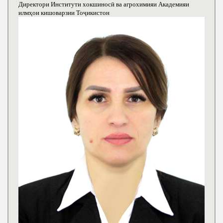
Директори Институти хокшиносӣ ва агрохимияи Академияи
илмҳои кишоварзии Тоҷикистон