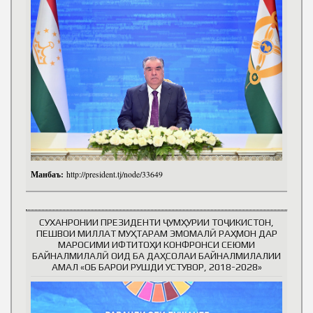
Манбаъ:
http://president.tj/node/33649
СУХАНРОНИИ ПРЕЗИДЕНТИ ҶУМҲУРИИ ТОҶИКИСТОН,
ПЕШВОИ МИЛЛАТ МУҲТАРАМ ЭМОМАЛӢ РАҲМОН ДАР
МАРОСИМИ ИФТИТОҲИ КОНФРОНСИ СЕЮМИ
БАЙНАЛМИЛАЛӢ ОИД БА ДАҲСОЛАИ БАЙНАЛМИЛАЛИИ
АМАЛ «ОБ БАРОИ РУШДИ УСТУВОР, 2018-2028»