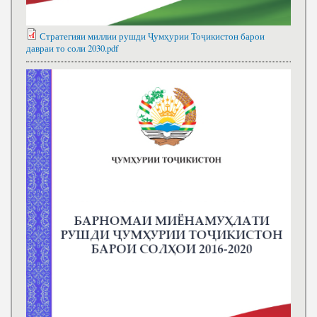
Стратегияи миллии рушди Ҷумҳурии Тоҷикистон барои
давраи то соли 2030.pdf