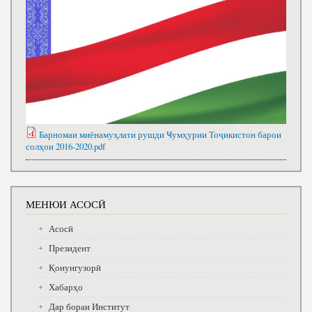
Барномаи миёнамуҳлати рушди Ҹумҳурии Тоҷикистон барои
солҳои 2016-2020.pdf
МЕНЮИ АСОСӢ
Асосӣ
Президент
Қонунгузорӣ
Хабарҳо
Дар бораи Институт