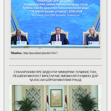
Манбаъ:
http://president.tj/node/33617
СУХАНРОНИИ ПРЕЗИДЕНТИ ҶУМҲУРИИ ТОҶИКИСТОН,
ПЕШВОИ МИЛЛАТ МУҲТАРАМ ЭМОМАЛӢ РАҲМОН ДАР
ҶАЛАСАИ ШӮРОИ МИЛЛИИ РУШД