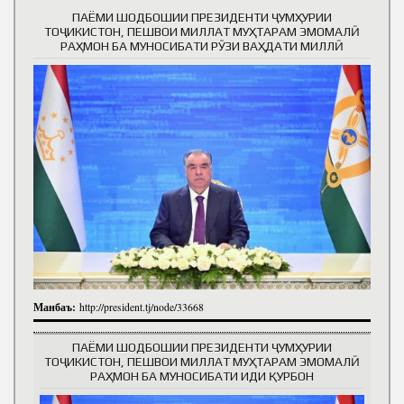
ПАЁМИ ШОДБОШИИ ПРЕЗИДЕНТИ ҶУМҲУРИИ
ТОҶИКИСТОН, ПЕШВОИ МИЛЛАТ МУҲТАРАМ ЭМОМАЛӢ
РАҲМОН БА МУНОСИБАТИ РӮЗИ ВАҲДАТИ МИЛЛӢ
Манбаъ:
http://president.tj/node/33668
ПАЁМИ ШОДБОШИИ ПРЕЗИДЕНТИ ҶУМҲУРИИ
ТОҶИКИСТОН, ПЕШВОИ МИЛЛАТ МУҲТАРАМ ЭМОМАЛӢ
РАҲМОН БА МУНОСИБАТИ ИДИ ҚУРБОН