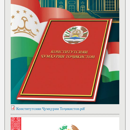
Конститутсияи Ҷумҳурии Тоҷикистон.pdf