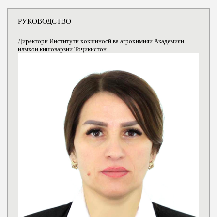
РУКОВОДСТВО
Директори Институти хокшиносӣ ва агрохимияи Академияи
илмҳои кишоварзии Тоҷикистон