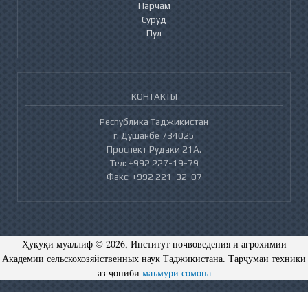
Парчам
Суруд
Пул
КОНТАКТЫ
Республика Таджикистан
г. Душанбе 734025
Проспект Рудаки 21А.
Тел: +992 227-19-79
Факс: +992 221-32-07
Ҳуқуқи муаллиф © 2026, Институт почвоведения и агрохимии
Академии сельскохозяйственных наук Таджикистана. Тарҷумаи техникӣ
аз ҷониби
маъмури сомона