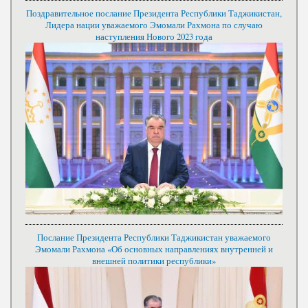
Поздравительное послание Президента Республики Таджикистан,
Лидера нации уважаемого Эмомали Рахмона по случаю
наступления Нового 2023 года
Послание Президента Республики Таджикистан уважаемого
Эмомали Рахмона «Об основных направлениях внутренней и
внешней политики республики»