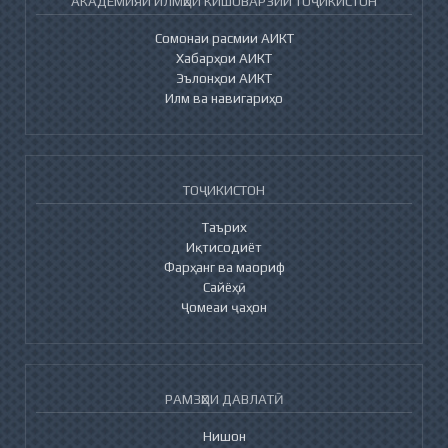
АКАДЕМИЯИ ИЛМҲОИ КИШОВАРЗИИ ТОҶИКИСТОН
Сомонаи расмии АИКТ
Хабарҳои АИКТ
Эълонҳои АИКТ
Илм ва навигариҳо
ТОҶИКИСТОН
Таърих
Иқтисодиёт
Фарҳанг ва маориф
Сайёҳӣ
Ҷомеаи ҷаҳон
РАМЗҲОИ ДАВЛАТӢ
Нишон