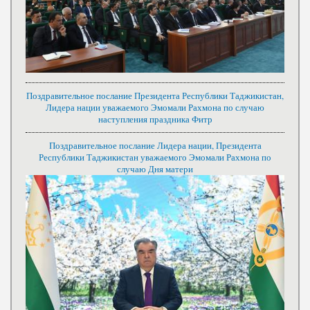
Поздравительное послание Президента Республики Таджикистан,
Лидера нации уважаемого Эмомали Рахмона по случаю
наступления праздника Фитр
Поздравительное послание Лидера нации, Президента
Республики Таджикистан уважаемого Эмомали Рахмона по
случаю Дня матери