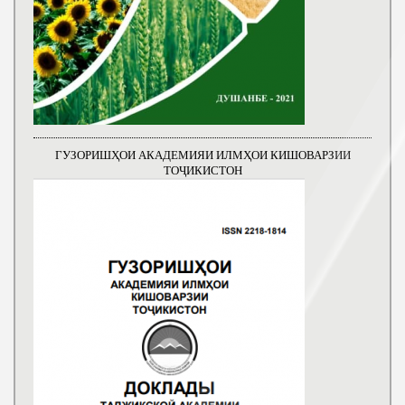
ГУЗОРИШҲОИ АКАДЕМИЯИ ИЛМҲОИ КИШОВАРЗИИ
ТОҶИКИСТОН