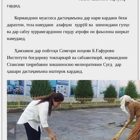
гардид.
Полномочия
Структура Института
Кормандони муассиса дастаҷамъона дар нарм кардани бехи
Биография
Руководители и сотрудники
дарахтон, тоза намудани алафҳои худрӯй ва шинондани гулҳо
Книги
ва дар сабзу хуррамгардонии гирду атрофи он фаъолона ширкат
История руководителей
намуданд.
Статьи
Ҳамзамон дар пойгоҳи Сомғори ноҳияи Б.Ғафурови
Пресс-центр
Институти боғдориву токпарварӣ ва сабзавоткорӣ, кормандони
Стансияи таҷрибавии хокшиносию мелиоративии Суғд дар
ПРЕЗИДЕНТ РЕСПУБЛИКИ ТАДЖИКИСТАН
ҳашари дастаҷамъона иштирок карданд.