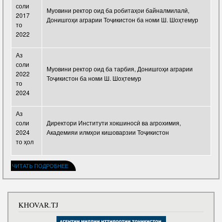
соли
Муовини ректор оид ба робитаҳои байналмилалӣ,
2017
Донишгоҳи аграрии Тоҷикистон ба номи Ш. Шоҳтемур
то
2022
Аз
соли
Муовини ректор оид ба тарбия, Донишгоҳи аграрии
2022
Тоҷикистон ба номи Ш. Шоҳтемур
то
2024
Аз
соли
Директори Институти хокшиносӣ ва агрохимия,
2024
Академияи илмҳои кишоварзии Тоҷикистон
то ҳол
ЧИТАТЬ ПОДРОБНЕЕ
KHOVAR.TJ