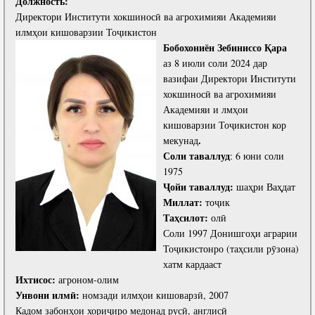
Должность:
Директори Институти хокшиносӣ ва агрохимияи Академияи
илмҳои кишоварзии Тоҷикистон
Бобохон
иён
Зебиниссо
Қара
аз 8 июли соли 2024 дар
вазифаи Директори Институти
хокшиносӣ ва агрохимияи
Академияи и лмҳои
кишоварзии Тоҷикистон кор
.
мекунад
Соли таваллуд
: 6 юни соли
1975
Ҷойи таваллуд:
шаҳри Ваҳдат
Миллат:
тоҷик
Таҳсилот:
олӣ
Соли 1997 Донишгоҳи аграрии
Тоҷикистонро (таҳсили рӯзона)
хатм кардааст
Ихтисос:
агроном-олим
Унвони илмӣ:
номзади илмҳои кишоварзӣ, 2007
Кадом забонҳои хориҷиро медонад русӣ, англисӣ