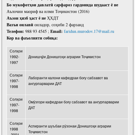
Бо мукофотҳои давлатӣ сарфароз гардонида шудааст ё не
Аълочии маориф ва илми Тоҷикистон (2016)
Аъзои ҳизб ҳаст ё не
ҲХДТ
Вазъи оилавӣ
оиладор, соҳиби 2 фарзанд
Телефон:
Email:
988 93 4545 ;
faridun.murodov.17@mail.ru
Кор ва фа
ъолияти собиқа:
Солҳои
1992-
Донишҷӯи Донишгоҳи аграрии Тоҷикистон
1997
Солҳои
Лаборанти калони кафедраи боғу сабзавот ва
1997-
ангурпарварии ДАТ
1998
Солҳои
Омӯзгори кафедраи боғу сабзавот ва ангурпарварии
1997-
ДАТ
1998
Солҳои
Аспиранти шуъбаи рӯзонаи Донишгоҳи аграрии
1998
Тоҷикистон
-2001