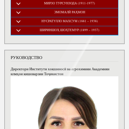
МИРЗО ТУРСУНЗОДА (1911-1977)
ЭМОМАЛӢ РАҲМОН
НУСРАТУЛЛО МАХСУМ (1881 – 1938)
ШИРИНШОҲ ШОҲТЕМУР (1899 – 1937)
РУКОВОДСТВО
Директори Институти хокшиносӣ ва агрохимияи Академияи
илмҳои кишоварзии Тоҷикистон