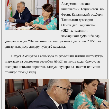
Академияи илмҳои
кишоварзии Тоҷикистон бо
Франк Куклинский роҳбари
Ташкилоти ҳамкории
Олмон дар Тоҷикистон
(GIZ) аз тақвияти
ҳамкориҳои дуҷониба дар
доираи лоиҳаи “Парвариши пахтаи органикӣ дар соли 2025” ва
дигар мавзуъҳо дидору гуфтугӯ карданд.
Нахуст Амонулло Салимзода аз фаъолияти илмии институтҳо,
марказҳо ва сохторҳои зертобеи АИКТ иттилоъ дода, бахусус аз
ихтирои навъҳои зироатҳо, гандум, ҷуворӣ ва пахтаи олимони
тоҷикро таъкид кард.