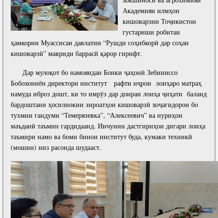
Академияи илмҳои
кишоварзии Тоҷикистон
густариши робитаи
ҳамкории Муассисаи давлатии “Рушди соҳибкорӣ дар соҳаи
кишоварзӣ” мавриди баррасӣ қарор гирифт.
Дар мулоқот бо намояндаи Бонки ҷаҳонӣ Зебиниссо
Бобохониён директори институт рафти иҷрои лоиҳаро матраҳ
намуда иброз дошт, ки то имрӯз дар доираи лоиҳа ҷиҳати баланд
бардоштани ҳосилнокии зироатҳои кишоварзӣ хоҷагидорон бо
тухмии гандуми “Темерязевка”, “Алексеевич” ва нуриҳои
маъданӣ таъмин гардидаанд. Инчунин дастгириҳои дигари лоиҳа
таъмири намо ва боми бинои институт буда, кумаки техникӣ
(мошин) низ расонда шудааст.