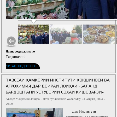
Язык содержимого
Таджикский
ЧИТАТЬ ПОДРОБНЕЕ
ТАВСЕАИ ҲАМКОРИИ ИНСТИТУТИ ХОКШИНОСӢ ВА
АГРОХИМИЯ ДАР ДОИРАИ ЛОИҲАИ «БАЛАНД
БАРДОШТАНИ УСТУВОРИИ СОҲАИ КИШОВАРЗӢ»
Автор:
Майрамбӣ Зокиро...
Дата публикации: Wednesday, 21 August, 2024 -
20:00
Дар Институти
хокшиносӣ ва агрохимияи