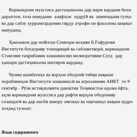
Полномочия
Структура Института
Кормандони муассиса дастаҷамъона дар нарм кардани бехи
дарахтон, тоза намудани алафҳои худрӯй ва шинондани гулҳо
Биография
Руководители и сотрудники
ва дар сабзу хуррамгардонии гирду атрофи он фаъолона ширкат
Книги
намуданд.
История руководителей
Статьи
Ҳамзамон дар пойгоҳи Сомғори ноҳияи Б.Ғафурови
Институти боғдориву токпарварӣ ва сабзавоткорӣ, кормандони
Пресс-центр
Стансияи таҷрибавии хокшиносию мелиоративии Суғд дар
ҳашари дастаҷамъона иштирок карданд.
ПРЕЗИДЕНТ РЕСПУБЛИКИ ТАДЖИКИСТАН
Чунин шанбегиҳо ва корҳои ободонӣ тибқи нақшаи
чорабиниҳои Институти хокшиносӣ ва агрохимияи АИКТ то 9
сентябр - Рӯзи истиқлолияти давлатии Тоҷикистон идома ёфта,
аҳли кормандони муассиса дар рафти корҳои ободониву
созандагӣ ва дар насби шиору овезаҳо ва парчамҳо нақши худро
хоҳанд гузошт.
Язык содержимого