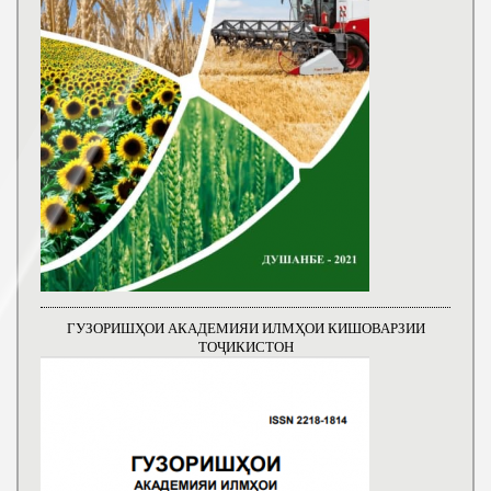
ГУЗОРИШҲОИ АКАДЕМИЯИ ИЛМҲОИ КИШОВАРЗИИ
ТОҶИКИСТОН