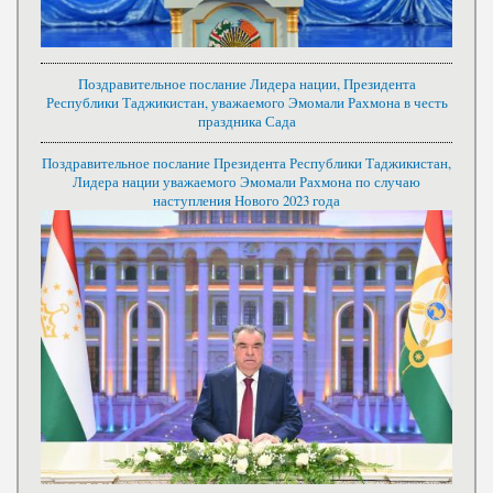
Поздравительное послание Лидера нации, Президента
Республики Таджикистан, уважаемого Эмомали Рахмона в честь
праздника Сада
Поздравительное послание Президента Республики Таджикистан,
Лидера нации уважаемого Эмомали Рахмона по случаю
наступления Нового 2023 года