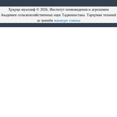
Ҳуқуқи муаллиф © 2026, Институт почвоведения и агрохимии
Академии сельскохозяйственных наук Таджикистана. Тарҷумаи техникӣ
аз ҷониби
маъмури сомона