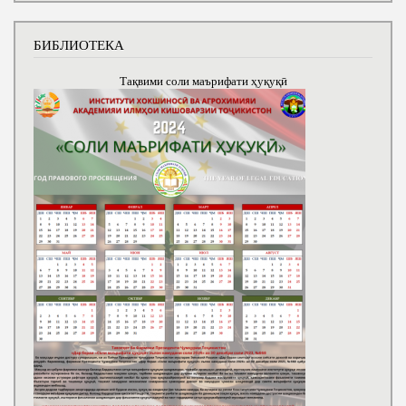
БИБЛИОТЕКА
Тақвими соли маърифати ҳуқуқӣ