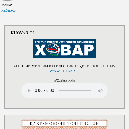
Меню:
Хабарҳо
KHOVAR.TJ
АГЕНТИИ МИЛЛИИ ИТТИЛООТИИ ТОҶИКИСТОН «ХОВАР»
WWW.KHOVAR.TJ
«ХОВАР FM»