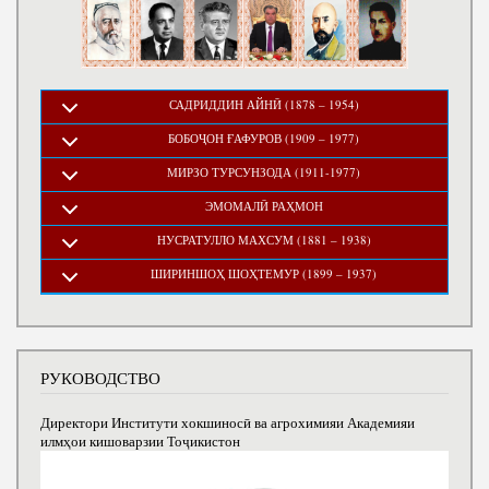
САДРИДДИН АЙНӢ (1878 – 1954)
БОБОҶОН ҒАФУРОВ (1909 – 1977)
МИРЗО ТУРСУНЗОДА (1911-1977)
ЭМОМАЛӢ РАҲМОН
НУСРАТУЛЛО МАХСУМ (1881 – 1938)
ШИРИНШОҲ ШОҲТЕМУР (1899 – 1937)
РУКОВОДСТВО
Директори Институти хокшиносӣ ва агрохимияи Академияи
илмҳои кишоварзии Тоҷикистон