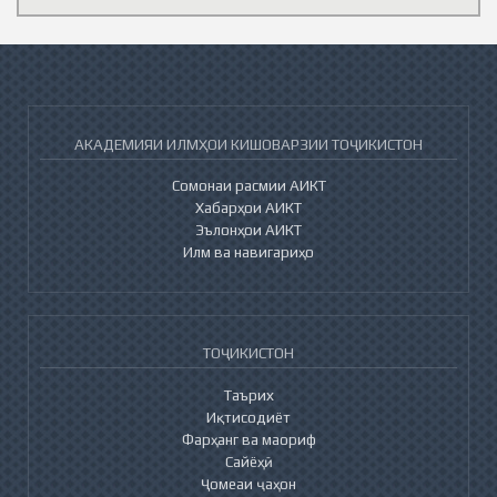
АКАДЕМИЯИ ИЛМҲОИ КИШОВАРЗИИ ТОҶИКИСТОН
Сомонаи расмии АИКТ
Хабарҳои АИКТ
Эълонҳои АИКТ
Илм ва навигариҳо
ТОҶИКИСТОН
Таърих
Иқтисодиёт
Фарҳанг ва маориф
Сайёҳӣ
Ҷомеаи ҷаҳон