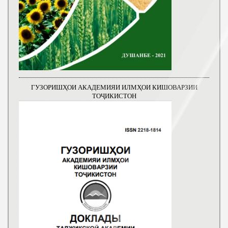
ГУЗОРИШҲОИ АКАДЕМИЯИ ИЛМҲОИ КИШОВАРЗИИ
ТОҶИКИСТОН