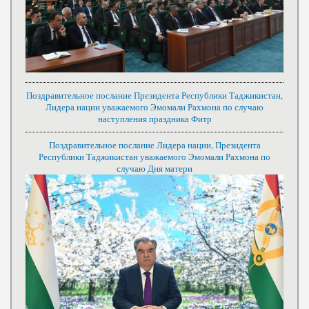
Поздравительное послание Президента Республики Таджикистан,
Лидера нации уважаемого Эмомали Рахмона по случаю
наступления праздника Фитр
Поздравительное послание Лидера нации, Президента
Республики Таджикистан уважаемого Эмомали Рахмона по
случаю Дня матери