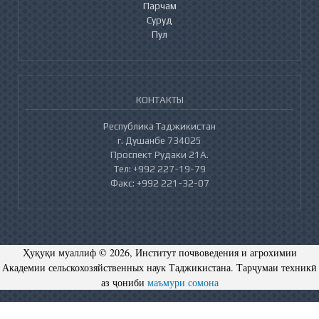
Парчам
Суруд
Пул
КОНТАКТЫ
Республика Таджикистан
г. Душанбе 734025
Проспект Рудаки 21А.
Тел: +992 227-19-79
Факс: +992 221-32-07
Ҳуқуқи муаллиф © 2026, Институт почвоведения и агрохимии
Академии сельскохозяйственных наук Таджикистана. Тарҷумаи техникӣ
аз ҷониби
маъмури сомона