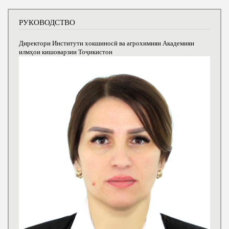
РУКОВОДСТВО
Директори Институти хокшиносӣ ва агрохимияи Академияи
илмҳои кишоварзии Тоҷикистон