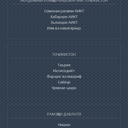
АКАДЕМИЯИ ИЛМҲОИ КИШОВАРЗИИ ТОҶИКИСТОН
Сомонаи расмии АИКТ
Хабарҳои АИКТ
Эълонҳои АИКТ
Илм ва навигариҳо
ТОҶИКИСТОН
Таърих
Иқтисодиёт
Фарҳанг ва маориф
Сайёҳӣ
Ҷомеаи ҷаҳон
РАМЗҲОИ ДАВЛАТӢ
Нишон