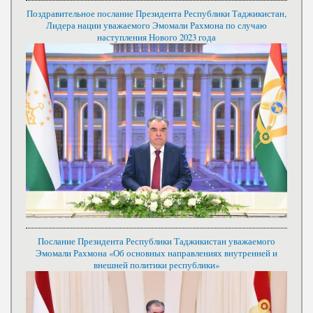
Поздравительное послание Президента Республики Таджикистан,
Лидера нации уважаемого Эмомали Рахмона по случаю
наступления Нового 2023 года
Послание Президента Республики Таджикистан уважаемого
Эмомали Рахмона «Об основных направлениях внутренней и
внешней политики республики»