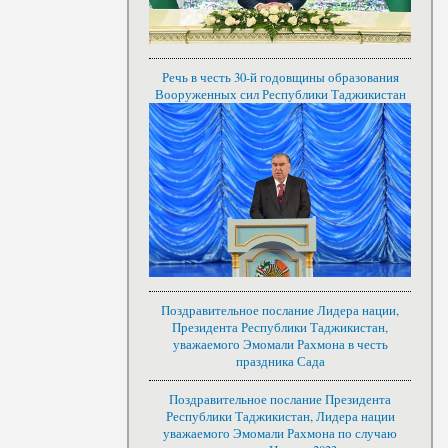
Речь в честь 30-й годовщины образования
Вооруженных сил Республики Таджикистан
Поздравительное послание Лидера нации,
Президента Республики Таджикистан,
уважаемого Эмомали Рахмона в честь
праздника Сада
Поздравительное послание Президента
Республики Таджикистан, Лидера нации
уважаемого Эмомали Рахмона по случаю