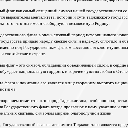
ый флаг как самый священный символ нашей государственности со
тся выразителем менталитета, истории и сути таджикского государс
м того, что мы имеем свободную и независимую Родину.
дарственного флага в очень сложный период истории нашего ново
государства придало народу свежие силы и надежду, сплотило и об
 именно под Государственным флагом восстановил конституционны
 и спокойствие в стране.
ый флаг – это символ, обладающий объединяющей силой, в сердце
обуждает национальную гордость и горячее чувство любви к Отече
а флага и почитание его является олицетворением высокого нацио
риотизма.
творением отметить, что народ Таджикистана, особенно подростки
ия Государственного флага всегда проявляют к нему уважение и счи
ональных святынь, символом мирной благополучной жизни.
, Государственный флаг независимого Таджикистана является пре