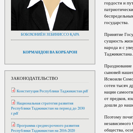
гордости и пу
патриотически
беспредельным
государства.
Принятие Госу
БОБОХОНИЁН ЗЕБИНИССО ҚАРА
сущность жизн
народа и с ув
КОРМАНДОН ВА КОРБАРОН
Таджикистана.
Празднование 
сыновей нашег
ЗАКОНОДАТЕЛЬСТВО
Исмоили Сомон
сотен тысяч д
Конституция Республики Таджикистан.pdf
нации самоотв
от предков, я
Национальная стратегия развития
дошли до наше
Республики Таджикистан на период до 2030
г.pdf
Поэтому почит
независимого 
Программа среднесрочного развития
общества, осо
Республики Таджикистан на 2016-2020