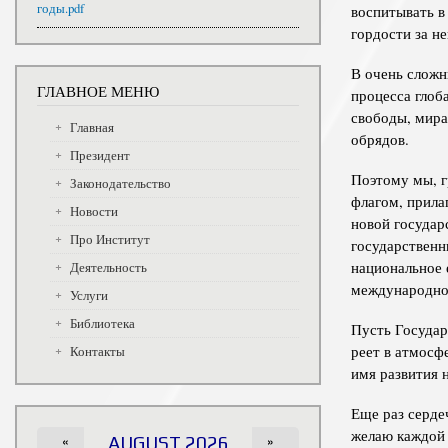
годы.pdf
воспитывать в
гордости за не
В очень сложн
ГЛАВНОЕ МЕНЮ
процесса глоб
свободы, мира
Главная
обрядов.
Президент
Поэтому мы, г
Законодательство
флагом, прила
Новости
новой государ
Про Институт
государственн
национальное 
Деятельность
международно
Услуги
Библиотека
Пусть Государ
реет в атмосф
Контакты
имя развития 
Еще раз серде
желаю каждой 
«
AUGUST 2026
»