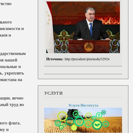
увство
льного
висимости и
чаев и
ударственным
Источник:
http://president.tj/ru/node/32924
ия нашей
ональные и
ь, укреплять
икистана на
УСЛУГИ
нации, вечно
ьный труд во
Услуги Института
ого флага,
ому и