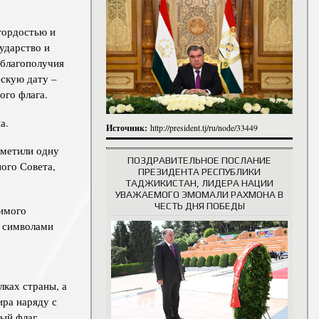
итута
гордостью и
итута
ударство и
 сотрудники
История руководителей
 благополучия
скую дату –
ого флага.
а.
Источник:
http://president.tj/ru/node/33449
тметили одну
ПОЗДРАВИТЕЛЬНОЕ ПОСЛАНИЕ
ого Совета,
ПРЕЗИДЕНТА РЕСПУБЛИКИ
ТАДЖИКИСТАН, ЛИДЕРА НАЦИИ
УВАЖАЕМОГО ЭМОМАЛИ РАХМОНА В
ЧЕСТЬ ДНЯ ПОБЕДЫ
симого
и символами
лках страны, а
ира наряду с
ый флаг.