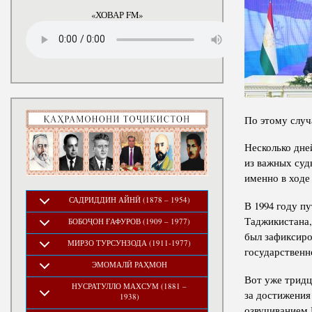
годы
«ХОВАР FM»
По этому случ
Несколько дне
из важных суд
именно в ходе
САДРИДДИН АЙНӢ (1878 – 1954)
В 1994 году п
Таджикистана,
БОБОҶОН ҒАФУРОВ (1909 – 1977)
был зафиксиро
МИРЗО ТУРСУНЗОДА (1911-1977)
государственн
ЭМОМАЛӢ РАҲМОН
Вот уже тридц
НУСРАТУЛЛО МАХСУМ (1881 –
за достижения
1938)
озвучиванием 