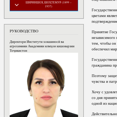
ШИРИНШОҲ ШОҲТЕМУР (1899 –
1937)
Государственн
цветами являе
подтверждение
РУКОВОДСТВО
Принятие Госу
независимого 
Директори Институти хокшиносӣ ва
тем, чтобы он
агрохимияи Академияи илмҳои кишоварзии
обеспечил мир
Тоҷикистон
Государственн
гражданина пр
Поэтому защит
чувства и пат
Хочу с удовле
со дня принят
одной из наци
Действительно