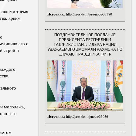
 своими тремя
Источник:
http://president.tj/ru/node/33380
тва, ярким
ПОЗДРАВИТЕЛЬНОЕ ПОСЛАНИЕ
го
ПРЕЗИДЕНТА РЕСПУБЛИКИ
ъединило его с
ТАДЖИКИСТАН, ЛИДЕРА НАЦИИ
УВАЖАЕМОГО ЭМОМАЛИ РАХМОНА ПО
й строй и
СЛУЧАЮ ПРАЗДНИКА ФИТР
 каждого
ству.
нального
 и молодежь,
тают его
Источник:
http://president.tj/node/33036
дметом