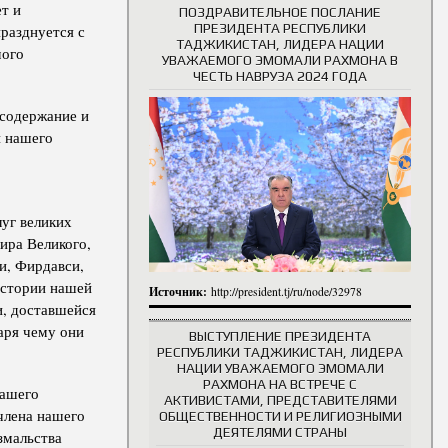
т и
ПОЗДРАВИТЕЛЬНОЕ ПОСЛАНИЕ
ПРЕЗИДЕНТА РЕСПУБЛИКИ
разднуется с
ТАДЖИКИСТАН, ЛИДЕРА НАЦИИ
мого
УВАЖАЕМОГО ЭМОМАЛИ РАХМОНА В
ЧЕСТЬ НАВРУЗА 2024 ГОДА
 содержание и
и нашего
луг великих
ира Великого,
и, Фирдавси,
истории нашей
Источник:
http://president.tj/ru/node/32978
и, доставшейся
даря чему они
ВЫСТУПЛЕНИЕ ПРЕЗИДЕНТА
РЕСПУБЛИКИ ТАДЖИКИСТАН, ЛИДЕРА
НАЦИИ УВАЖАЕМОГО ЭМОМАЛИ
РАХМОНА НА ВСТРЕЧЕ С
нашего
АКТИВИСТАМИ, ПРЕДСТАВИТЕЛЯМИ
члена нашего
ОБЩЕСТВЕННОСТИ И РЕЛИГИОЗНЫМИ
ДЕЯТЕЛЯМИ СТРАНЫ
змальства