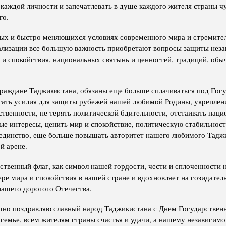
 каждой личности и запечатлевать в душе каждого жителя страны ч
го.
ых и быстро меняющихся условиях современного мира и стремите
ализации все большую важность приобретают вопросы защиты неза
 и спокойствия, национальных святынь и ценностей, традиций, обы
раждане Таджикистана, обязаны еще больше сплачиваться под Гос
гать усилия для защиты рубежей нашей любимой Родины, укреплен
ственности, не терять политической бдительности, отстаивать наци
ые интересы, ценить мир и спокойствие, политическую стабильност
единство, еще больше повышать авторитет нашего любимого Тадж
й арене.
ственный флаг, как символ нашей гордости, чести и сплоченности 
ере мира и спокойствия в нашей стране и вдохновляет на созидател
нашего дорогого Отечества.
чно поздравляю славный народ Таджикистана с Днем Государственн
семье, всем жителям страны счастья и удачи, а нашему независим