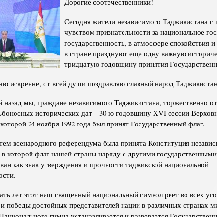
Дорогие соотечественники!
Структура
Директор Инст
Сегодня жители независимого Таджикистана с 
Структура Инст
чувством признательности за национальное гос
Руководители и
государственность, в атмосфере спокойствия и
в стране празднуют еще одну важную историче
тридцатую годовщину принятия Государственн
аю искренне, от всей души поздравляю славный народ Таджикистан
й назад мы, граждане независимого Таджикистана, торжественно о
ьбоносных исторических дат – 30-ю годовщину XVI сессии Верховн
 которой 24 ноября 1992 года был принят Государственный флаг.
утем всенародного референдума была принята Конституция незави
 в которой флаг нашей страны наряду с другими государственным
ван как знак утверждения и прочности таджикской национальной
ости.
ать лет этот наш священный национальный символ реет во всех уго
 и победы достойных представителей нации в различных странах м
Национального гимна устанавливается и развевается Государственн