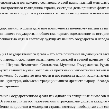
теводителем для каждого сознающего свой национальный менталите
 настроенного гражданина страны, ежегодно день принятия флага п
 чувством гордости и уважения к этому символу нашего независи
дарственного флага дало нам возможность по-новому взглянуть на
и нашего государства и общества, черпать вдохновение из истори
еренностью идти к светлому будущему нашего государства и народа
Дня Государственного флага – это есть почитание выдающихся зас
о народа и склонение главы перед их светлой и вечной памятью – К
и, Шерака, Деваштича, Спитамена, Муканны, Темурмалика, Рудак
ругих славных мужей, которые на протяжении многотысячелетней 
ерженно боролись во имя чести и достоинства нации, защиты земл
зыка, культуры, обычаев и традиций нашего древнего народа, благо
го времени.
ание Государственного флага как одного из священных символов 
Отечества считается человеческим и гражданским долгом каждого 
бенно подростков и молодежи страны, поэтому необходимо еще сы