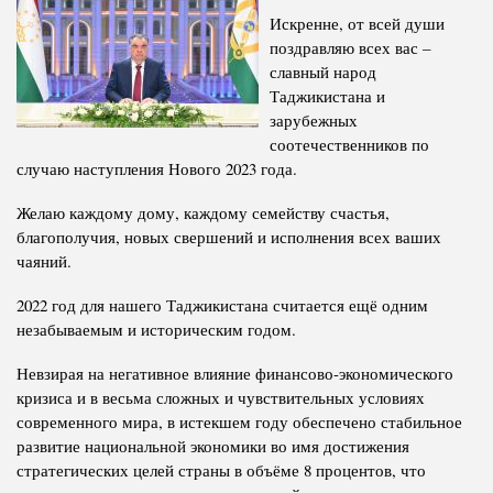
Искренне, от всей души
Полномочия
Структура Института
поздравляю всех вас –
Биография
Руководители и сотрудники
славный народ
Таджикистана и
Книги
История руководителей
зарубежных
Статьи
соотечественников по
случаю наступления Нового 2023 года.
Пресс-центр
Желаю каждому дому, каждому семейству счастья,
благополучия, новых свершений и исполнения всех ваших
ПРЕЗИДЕНТ РЕСПУБЛИКИ ТАДЖИКИСТАН
чаяний.
2022 год для нашего Таджикистана считается ещё одним
незабываемым и историческим годом.
Невзирая на негативное влияние финансово-экономического
кризиса и в весьма сложных и чувствительных условиях
современного мира, в истекшем году обеспечено стабильное
развитие национальной экономики во имя достижения
стратегических целей страны в объёме 8 процентов, что