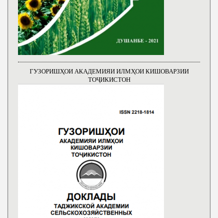
ГУЗОРИШҲОИ АКАДЕМИЯИ ИЛМҲОИ КИШОВАРЗИИ
ТОҶИКИСТОН