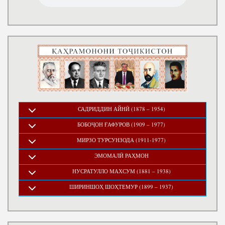
САДРИДДИН АЙНӢ (1878 – 1954)
БОБОҶОН ҒАФУРОВ (1909 – 1977)
МИРЗО ТУРСУНЗОДА (1911-1977)
ЭМОМАЛӢ РАҲМОН
НУСРАТУЛЛО МАХСУМ (1881 – 1938)
ШИРИНШОҲ ШОҲТЕМУР (1899 – 1937)