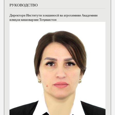
РУКОВОДСТВО
Директори Институти хокшиносӣ ва агрохимияи Академияи
илмҳои кишоварзии Тоҷикистон