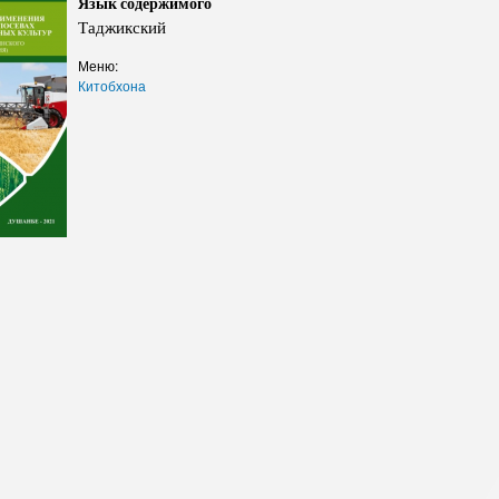
Язык содержимого
Структура
Директор Инст
Таджикский
Структура Инст
Меню:
Руководители и
Китобхона