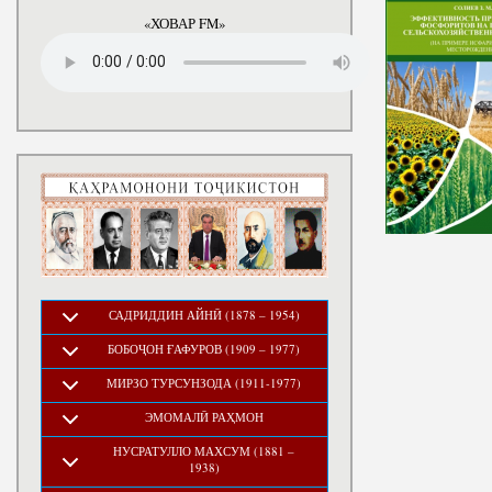
годы
«ХОВАР FM»
САДРИДДИН АЙНӢ (1878 – 1954)
БОБОҶОН ҒАФУРОВ (1909 – 1977)
МИРЗО ТУРСУНЗОДА (1911-1977)
ЭМОМАЛӢ РАҲМОН
НУСРАТУЛЛО МАХСУМ (1881 –
1938)