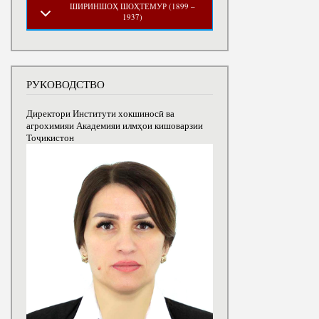
ШИРИНШОҲ ШОҲТЕМУР (1899 –
1937)
РУКОВОДСТВО
Директори Институти хокшиносӣ ва
агрохимияи Академияи илмҳои кишоварзии
Тоҷикистон