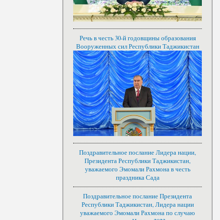
Речь в честь 30-й годовщины образования
Вооруженных сил Республики Таджикистан
Поздравительное послание Лидера нации,
Президента Республики Таджикистан,
уважаемого Эмомали Рахмона в честь
праздника Сада
Поздравительное послание Президента
Республики Таджикистан, Лидера нации
уважаемого Эмомали Рахмона по случаю