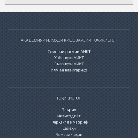
АКАДЕМИЯИ ИЛМҲОИ КИШОВАРЗИИ ТОҶИКИСТОН
Сомонаи расмии АИКТ
Хабарҳои АИКТ
Эълонҳои АИКТ
Илм ва навигариҳо
ТОҶИКИСТОН
Таърих
Иқтисодиёт
Фарҳанг ва маориф
Сайёҳӣ
Ҷомеаи ҷаҳон