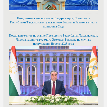
Поздравительное послание Лидера нации, Президента
Республики Таджикистан, уважаемого Эмомали Рахмона в честь
праздника Сада
Поздравительное послание Президента Республики Таджикистан,
Лидера нации уважаемого Эмомали Рахмона по случаю
наступления Нового 2023 года