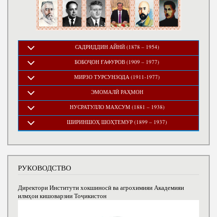
САДРИДДИН АЙНӢ (1878 – 1954)
БОБОҶОН ҒАФУРОВ (1909 – 1977)
МИРЗО ТУРСУНЗОДА (1911-1977)
ЭМОМАЛӢ РАҲМОН
НУСРАТУЛЛО МАХСУМ (1881 – 1938)
ШИРИНШОҲ ШОҲТЕМУР (1899 – 1937)
РУКОВОДСТВО
Директори Институти хокшиносӣ ва агрохимияи Академияи
илмҳои кишоварзии Тоҷикистон