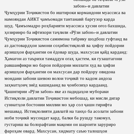
забон»-и давлатии
Полномочия
Структура Института
Ҷумҳурии Тоҷикистон бо иштироки кормандони муассиса ва
намояндаи АИКТ ҷамъомади тантанавӣ баргузор карда
Биография
Руководители и сотрудники
шуд. Ҷамъомадро роҳбарияти муассиса ҳусни оғоз бахшида,
Книги
История руководителей
ҳозиринро ба ифтихори таҷлили «Рўзи забон»-и давлатии
Ҷумҳурии Тоҷикистон самимона табрику шодбош гуфтанд ва
Статьи
аз дастовардҳои замони соҳибистиқлолӣ ва ҳифзу пойдории
Пресс-центр
арзишҳои фарҳангии он ёдовар шуда, махсусан қайд карданд:
Ҳамагон аз таърихи тамаддун огаҳ ҳастем, ки гузаштагони
равшанфикри мо барои пойдории миллати худ ва ҳифзи
ПРЕЗИДЕНТ РЕСПУБЛИКИ ТАДЖИКИСТАН
арзишҳои фарҳангии он махсусан дар пойдору овидона
мондани забони шевою волои тоҷикӣ то кадом андоза
заҳматҳоиҷ зиёд кашидаанд ва ҷонбозиҳо кардаанд.
Ҷашнгирии «Рўзи забон» яке аз падидаҳои мубораки
Истиқлоли давлатии Тоҷикистон мебошад, ки мисли дигар
суннатҳои бостонии миллии мо ҳар сол ҷашн гирифта
мешавад. Истиқлолияти давлатӣ на танҳо ба асолати забони
ноби тоҷикӣ мусоидат кард, балки ба рушду такомул,
густариш ва болорафтани мақоми он шароити заруриро
фароҳам овард. Махсусан, хидмату саъю талошҳои