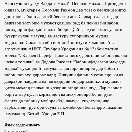
Асосгузори сулҳу Ваҳдати миллӣ, Пешвои миллат, Президенти
кишвар, муҳтарам Эмомалӣ Раҳмон дар тозаю беолоиш нигоҳ
доштани забони давлатӣ беназир аст. Сарвари давлат дар
бештари вохӯрию мулоқотҳояшон оид ба покизагии забон,
нигаҳдории фарҳанги воло бо дилсӯзӣ ва эҳсоси масъулияти
бузург сухан мегўянд ва дастуру супоришҳои муфид
медиҳанд. Сипас котиби илмии Институти хокшиносӣ ва
агрохимияи АИКТ Ёкубҷон Уроқов оид ба “Забон ҳастии
миллат”, Қараев Шариф “Покиза нигоҳ доштани забони волою
шевои тољикӣ” ва Додова Рисолат “Забон ифодагари мақсаду
маром” суханронӣ намуда, аз ашъори шоирон дар бобати
забон шеърҳо қироат кард. Инчунин филми мустанаде, ки аз
давраҳои пайдоиш ва нигоҳдории он дар замонҳои мушкил
қисса мекард пешкаши ҳозирин гардонида шуд. Дар фарҷом
бори дигар кулли кормандон ва меҳмононро бо ин рўзи
фархунда табрику муборакбод намуда, сиҳатмандиву
сарбаландӣ, рузгори осуда ва комёбиҳои беназирро таманно
намудаанд. Котиб Уроқов Ё.П
Язык содержимого
Таджикский