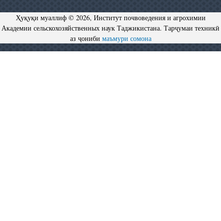
Ҳуқуқи муаллиф © 2026, Институт почвоведения и агрохимии
Академии сельскохозяйственных наук Таджикистана. Тарҷумаи техникӣ
аз ҷониби
маъмури сомона