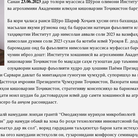
23.06.2023
Санаи
дар толори муассиса Шӯрои олимони Институ
Структура
Директор Инст
ва агрохимияи Академияи илмҳои кишоварзии Тоҷикистон барг
Структура Инст
Ба кори ҷаласа раиси Шӯро Шариф Хоҷаев ҳусни оғоз бахшида,
Руководители и
масъалаи якуми рӯзнома оид ба баррасии натиҷаи фаъолияти 
таҳқиқотии Институт дар нимсолаи аввали соли 2023 ва вазифа
нимсолаи дуюми соли 2023 сухан ба котиби илмӣ Уроқов Ё. дод
баромадаш оид ба фаъолияти нимсолаи муассиса муфассал бар
чунин иброз дошт: Институти хокшинисӣ ва агрохимияи Акад
кишоварзии Тоҷикистон бо мақсади саҳм гузоштан дар таъмин
озуқавории кашвар фаъолияти худро дар ҳошияи Паёми Презид
и Сарвари давлат ба минтақаҳои гуногуни ҷумҳурӣ, супоришҳо ва
астгоҳи иҷроияи Президенти Ҷумҳурии Тоҷикистон, Вазорати киш
ҳои кишоварзии Тоҷикистон, стратегияву консепсияҳо ва барномаҳ
ҳати ноил шудан ба дастовардҳои илмӣ дар самти хокшиносӣ ва аг
асеро ба анҷом расонидааст.
алӣ намудани лоиҳаи грантӣ “Омодакунии нуриҳои микробиологӣ
н” дар намуди обакӣ ва хока бо роҳи технологияи инноватсионӣ б
роатҳо дар як сол”, ворид гардидани таљҳизотҳо барои хати истеҳ
ва оғоз намудани истеҳсоли он, гузаронидани конфронсу семинарҳ