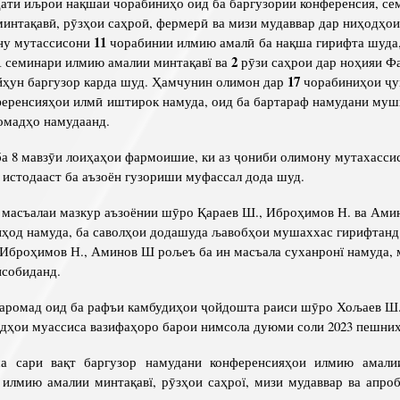
ати иљрои нақшаи чорабиниҳо оид ба баргузории конференсия, с
интақавӣ, рӯзҳои саҳроӣ, фермерӣ ва мизи мудаввар дар ниҳодҳои
11
ну мутассисони
чорабинии илмию амалӣ ба нақша гирифта шуда,
1
2
семинари илмию амалии минтақавї ва
рӯзи саҳрои дар ноҳияи Ф
17
йҳун баргузор карда шуд. Ҳамчунин олимон дар
чорабиниҳои ҷу
еренсияҳои илмӣ иштирок намуда, оид ба бартараф намудани муш
омадҳо намудаанд.
а 8 мавзӯи лоиҳаҳои фармоишие, ки аз ҷониби олимону мутахасси
 истодааст ба аъзоён гузориши муфассал дода шуд.
 масъалаи мазкур аъзоёнии шӯро Қараев Ш., Иброҳимов Н. ва Ами
иҳод намуда, ба саволҳои додашуда љавобҳои мушаххас гирифтан
Иброҳимов Н., Аминов Ш рољеъ ба ин масъала суханронї намуда, 
исобиданд.
аромад оид ба рафъи камбудиҳои ҷойдошта раиси шӯро Хољаев Ш.
одҳои муассиса вазифаҳоро барои нимсола дуюми соли 2023 пешни
а сари вақт баргузор намудани конференсияҳои илмию амали
илмию амалии минтақавї, рӯзҳои саҳрої, мизи мудаввар ва апро