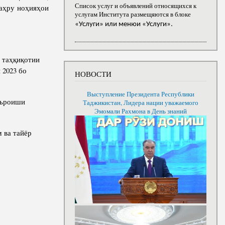
Список услуг и объявлений относящихся к
аҳру ноҳияҳои
услугам Института размещяются в блоке
«Услуги» или менюи «Услуги».
 таҳқиқотии
 2023 бо
НОВОСТИ
Выступление Президента Республики
иљроиши
Таджикистан, Лидера нации уважаемого
Эмомали Рахмона в День знаний
 ва тайёр