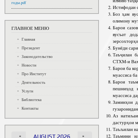
илмию таҳқ
годы.pdf
Истифодаи с
Боз ҳам ву
олимону мут
Барои сазо
ГЛАВНОЕ МЕНЮ
вусъат дод
Главная
зерсохторҳо
Бунёди сари
Президент
Таъҷилан б
Законодательство
СТХМ-и Ва
Новости
Барои ба к
Про Институт
муассиса б
Барои таъм
Деятельность
пешниҳод н
Услуги
муассиса да
Библиотека
Заминҳои д
Контакты
гузаронидани
Аз натиљаи
дастурҳои м
Таъљилан н
Таъмини и
«
AUGUST 2026
»