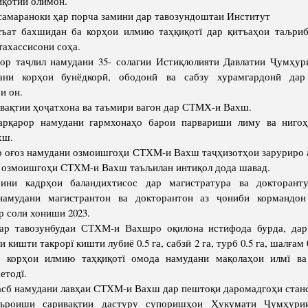
иқотии олимон.
амараноки ҳар порча замини дар тавозундоштаи Институт
съат бахшидан ба корҳои илмию таҳқиқотї дар қитъаҳои таљриб
ахассисони соҳа.
вор таҷлил намудани 35- солагии Истиқлолияти Давлатии Ҷумҳур
ани корҳои бунёдкорӣ, ободонӣ ва сабзу хурамгардонӣ дар
и он.
вақтии ҳоҷатхона ва таъмири вагон дар СТМХ-и Вахш.
арқарор намудани гармхонаҳо барои парвариши лиму ва ниго
хш.
ор оғоз намудани озмоишгоҳи СТХМ-и Вахш таҷҳизотҳои заруриро 
а озмоишгоҳи СТХМ-и Вахш таъљилан интиқол дода шавад.
ини кадрҳои баландихтисос дар магистратура ва докторант
амудани магистрантон ва докторантон аз ҷониби кормандон
р соли хониши 2023.
ар тавозунбудаи СТХМ-и Вахшро оқилона истифода бурда, дар
 кишти такрорї кишти лубиё 0.5 га, сабзӣ 2 га, турб 0.5 га, шалғам 0
 корҳои илмию таҳқиқотї омода намудани мақолаҳои илмї ва
етодї.
асб намудани лавҳаи СТХМ-и Вахш дар пештоқи даромадгоҳи станс
љроиши саривақтии дастуру супоришҳои Ҳукумати Ҷумҳурии