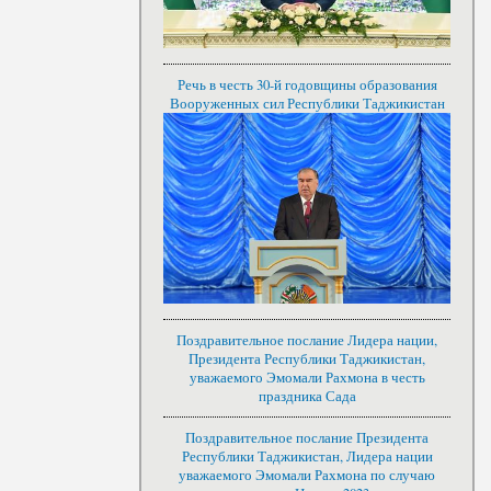
Речь в честь 30-й годовщины образования
Вооруженных сил Республики Таджикистан
Поздравительное послание Лидера нации,
Президента Республики Таджикистан,
уважаемого Эмомали Рахмона в честь
праздника Сада
Поздравительное послание Президента
Республики Таджикистан, Лидера нации
уважаемого Эмомали Рахмона по случаю