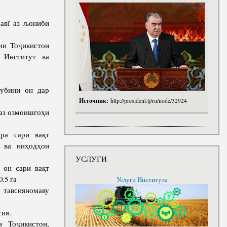
авї аз љониби
ии Тоҷикистон
 Институт ва
ҳубини он дар
Источник:
http://president.tj/ru/node/32924
аз озмоишгоҳи
ура сари вақт
 ва ниҳодҳои
УСЛУГИ
 он сари вақт
.5 га
Услуги Института
 тавсияномаву
ия.
 Тоҷикистон,