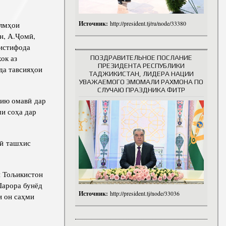
Источник:
http://president.tj/ru/node/33380
илмҳои
н, А.Ҷомӣ,
 истифода
ок аз
ПОЗДРАВИТЕЛЬНОЕ ПОСЛАНИЕ
ПРЕЗИДЕНТА РЕСПУБЛИКИ
да тавсияҳои
ТАДЖИКИСТАН, ЛИДЕРА НАЦИИ
УВАЖАЕМОГО ЭМОМАЛИ РАХМОНА ПО
СЛУЧАЮ ПРАЗДНИКА ФИТР
ию омавӣ дар
и соҳа дар
рӣ ташхис
и Тољикистон
Шарора бунёд
Источник:
http://president.tj/node/33036
и он саҳми