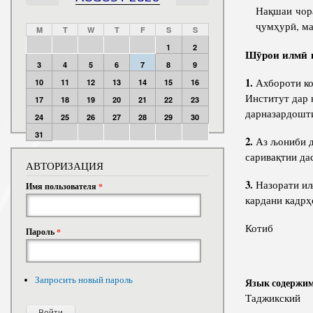
Нақшаи чор
ҷумҳурӣ, ма
M
T
W
T
F
S
S
1
2
Ш
ӯ
рои илмӣ
3
4
5
6
7
8
9
1.
Ахбороти ко
10
11
12
13
14
15
16
Институт дар 
17
18
19
20
21
22
23
дарназардошти
24
25
26
27
28
29
30
31
2.
Аз љониби д
саривақтии да
АВТОРИЗАЦИЯ
3.
Назорати иљ
Имя пользователя
*
кардани кадрҳ
Кот
Пароль
*
Запросить новый пароль
Язык содержи
Таджикский