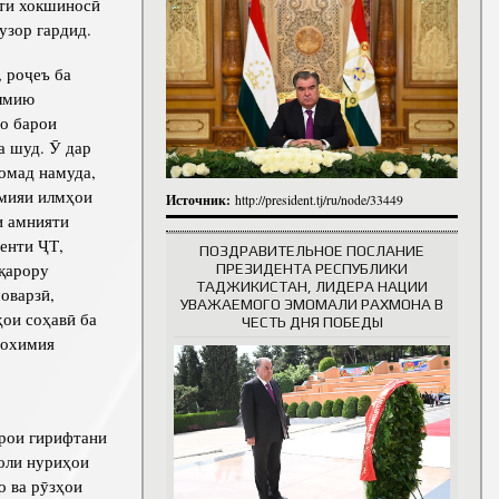
ти хокшиносӣ
итута
узор гардид.
итута
 роҷеъ ба
 сотрудники
История руководителей
илмию
ҳо барои
а шуд. Ӯ дар
омад намуда,
емияи илмҳои
Источник:
http://president.tj/ru/node/33449
и амнияти
енти ҶТ,
ПОЗДРАВИТЕЛЬНОЕ ПОСЛАНИЕ
 қарору
ПРЕЗИДЕНТА РЕСПУБЛИКИ
ТАДЖИКИСТАН, ЛИДЕРА НАЦИИ
оварзӣ,
УВАЖАЕМОГО ЭМОМАЛИ РАХМОНА В
ои соҳавӣ ба
ЧЕСТЬ ДНЯ ПОБЕДЫ
рохимия
арои гирифтани
соли нуриҳои
о ва рӯзҳои