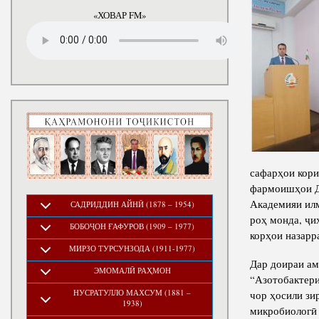
годы
«ХОВАР FM»
сафарҳои кори
фармоишҳои Д
Академияи илм
САДРИДДИН АЙНӢ (1878 – 1954)
роҳ монда, ҷи
БОБОҶОН ҒАФУРОВ (1909 – 1977)
корҳои назарр
МИРЗО ТУРСУНЗОДА (1911-1977)
Дар доираи ам
ЭМОМАЛӢ РАҲМОН
“Азотобактери
НУСРАТУЛЛО МАХСУМ (1881 –
чор ҳосили зи
1938)
микробиологӣ 