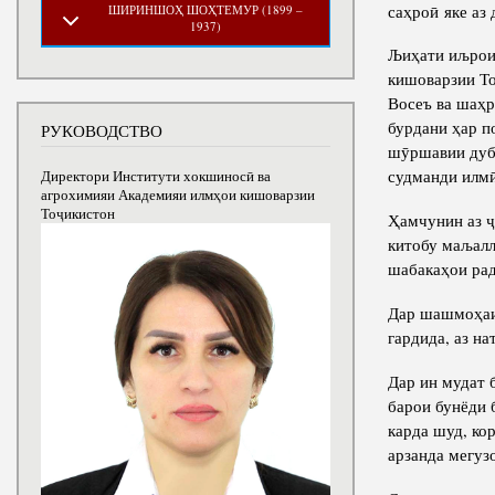
саҳроӣ яке аз
ШИРИНШОҲ ШОҲТЕМУР (1899 –
1937)
Љиҳати иљрои
кишоварзии То
Восеъ ва шаҳр
бурдани ҳар п
РУКОВОДСТВО
шӯршавии дубо
судманди илмӣ
Директори Институти хокшиносӣ ва
агрохимияи Академияи илмҳои кишоварзии
Тоҷикистон
Ҳамчунин аз ҷ
китобу маљалл
шабакаҳои рад
Дар шашмоҳаи
гардида, аз н
Дар ин мудат 
барои бунёди 
карда шуд, ко
арзанда мегуз