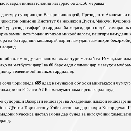
 дастоварди инноватсионии назаррас ба ҳисоб меравад.
 дастуру супоришҳои Вазири кишоварзӣ, Президенти Академияи 
ҷикистон олимони Институт ба ноҳияҳои Дӯстӣ, Ҷайҳун, Қӯшониё
и Турсунзода сафарбар гардида, ба хоҷагидорон оид ба самаранок
орча замин, истифодаи нуриҳои микробиологӣ, пешгирӣ намудани х
ра ва ба гардиши кишоварзӣ ворид намудани заминҳои бекорхоби
 доданд.
16
ониби олимон ду тавсиянома, як дастури методӣ ва
мақолаи илм
60
аҳо ва матбуоти даврї ва
баромади олимон дар мавзӯҳои мубрам
иоиву телевизионї инъикос гардиданд.
685
 соли ҷорӣ зиёда
адад намунаҳои обу хоки минтақаҳои ҷумҳу
атиљаҳои он Раёсати АИКТ маълумотнома ирсол карда шуд.
бо супориши Вазорати кишоварзї ва Академияи илмҳои кишоварзи
боғи Дӯстии Тоҷикистону Ӯзбекистон, ки дар шаҳри Ҳисор деҳаи 
рмадони муассиса дастаљамона дар бунёд ва нигоҳубини ҳамешаги
оранд.