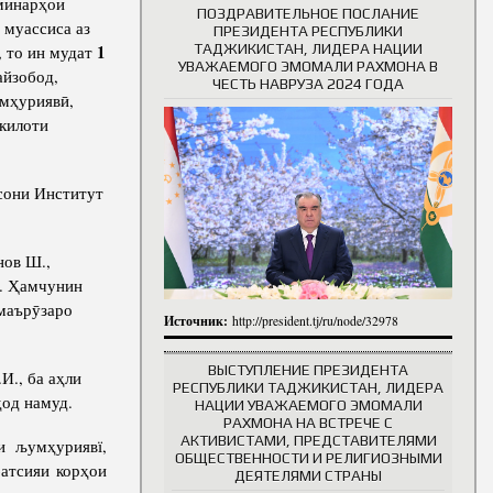
еминарҳои
ПОЗДРАВИТЕЛЬНОЕ ПОСЛАНИЕ
 муассиса аз
ПРЕЗИДЕНТА РЕСПУБЛИКИ
ТАДЖИКИСТАН, ЛИДЕРА НАЦИИ
1
 то ин мудат
УВАЖАЕМОГО ЭМОМАЛИ РАХМОНА В
айзобод,
ЧЕСТЬ НАВРУЗА 2024 ГОДА
мҳуриявӣ,
килоти
сони Институт
нов Ш.,
д. Ҳамчунин
маърӯзаро
Источник:
http://president.tj/ru/node/32978
ВЫСТУПЛЕНИЕ ПРЕЗИДЕНТА
И., ба аҳли
РЕСПУБЛИКИ ТАДЖИКИСТАН, ЛИДЕРА
ҳод намуд.
НАЦИИ УВАЖАЕМОГО ЭМОМАЛИ
РАХМОНА НА ВСТРЕЧЕ С
АКТИВИСТАМИ, ПРЕДСТАВИТЕЛЯМИ
и љумҳуриявї,
ОБЩЕСТВЕННОСТИ И РЕЛИГИОЗНЫМИ
батсияи корҳои
ДЕЯТЕЛЯМИ СТРАНЫ