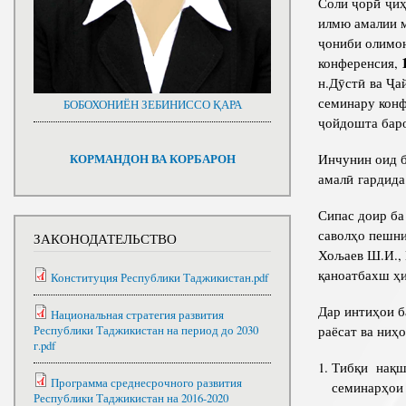
Соли ҷорӣ ҷиҳ
илмю амалии м
ҷониби олимо
конференсия,
н.Дӯстӣ ва Ҷа
семинару конф
БОБОХОНИЁН ЗЕБИНИССО ҚАРА
ҷойдошта бар
Инчунин оид б
КОРМАНДОН ВА КОРБАРОН
амалӣ гардида
Сипас доир ба
саволҳо пешн
ЗАКОНОДАТЕЛЬСТВО
Хољаев Ш.И., 
қаноатбахш ҳ
Конституция Республики Таджикистан.pdf
Дар интиҳои б
Национальная стратегия развития
раёсат ва ниҳ
Республики Таджикистан на период до 2030
г.pdf
Тибқи нақш
Программа среднесрочного развития
семинарҳои 
Республики Таджикистан на 2016-2020