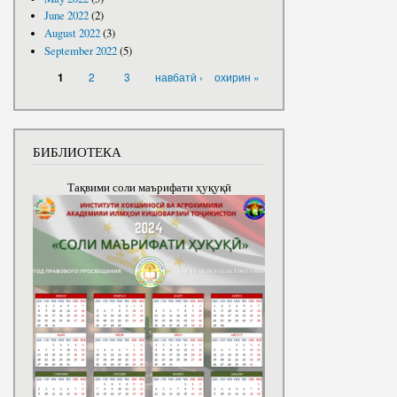
June 2022
(2)
August 2022
(3)
September 2022
(5)
PAGES
2
3
навбатӣ ›
охирин »
1
БИБЛИОТЕКА
Тақвими соли маърифати ҳуқуқӣ