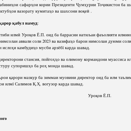
абиниҳои сафарҳои кории Президенти Ҷумҳурии Тоҷикистон ба ш
ктубҳои вазорату кумитаҳо ва шахсони воқеӣ .
қ
арор
қ
абул намуд
:
тиби илмӣ Уроқов Ё.П. оид ба баррасии натиљаи фаъолияти илмию
нимсолаи аввали соли 2023 ва вазифаҳо барои нимсолаи дуюми соли
 ислоҳи камбудиҳо мусби арзёбї карда шавад.
иректорони стансия, пойгоҳҳо ва олимону кормандони муассиса 
стуру супоришҳо ба роҳ монда шавад.
рои қарори мазкур ба зиммаи муовини директор оид ба илм таълим
ои илмї Салимов Қ.Ҳ. вогузор карда шавад.
иб Уроқов Ё.П.
мого