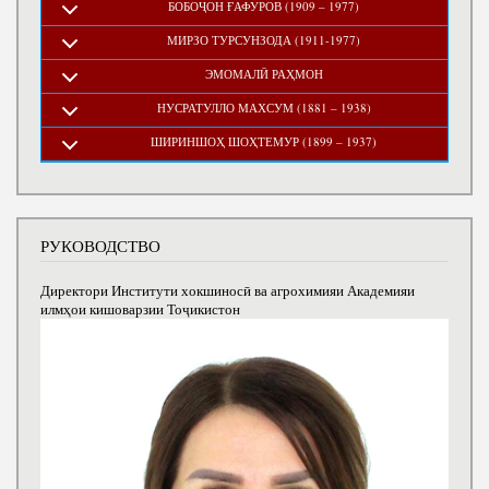
БОБОҶОН ҒАФУРОВ (1909 – 1977)
МИРЗО ТУРСУНЗОДА (1911-1977)
ЭМОМАЛӢ РАҲМОН
НУСРАТУЛЛО МАХСУМ (1881 – 1938)
ШИРИНШОҲ ШОҲТЕМУР (1899 – 1937)
РУКОВОДСТВО
Директори Институти хокшиносӣ ва агрохимияи Академияи
илмҳои кишоварзии Тоҷикистон