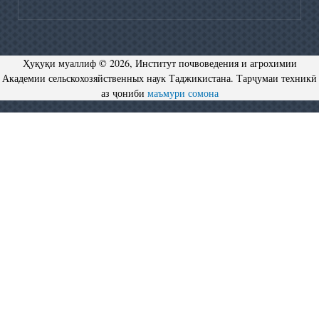
Ҳуқуқи муаллиф © 2026, Институт почвоведения и агрохимии
Академии сельскохозяйственных наук Таджикистана. Тарҷумаи техникӣ
аз ҷониби
маъмури сомона