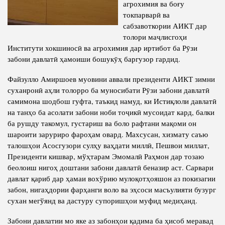
агрохимия ва боғу
токпарварӣ ва
Полномочия
Структура Института
сабзавоткории АИКТ дар
Биография
Руководители и сотрудники
толори маҷлисгоҳи
Институти хокшиносӣ ва агрохимия дар иртибот ба Рӯзи
Книги
История руководителей
забони давлатӣ ҳамоиши бошукӯҳ баргузор гардид.
Статьи
Файзулло Амиршоев муовини аввали президенти АИКТ зимни
Пресс-центр
суханронӣ аҳли толорро ба муносибати Рӯзи забони давлатӣ
самимона шодбош гуфта, таъкид намуд, ки Истиқлоли давлатӣ
на танҳо ба асолати забони ноби тоҷикӣ мусоидат кард, балки
ПРЕЗИДЕНТ РЕСПУБЛИКИ ТАДЖИКИСТАН
ба рушду такомул, густариш ва боло рафтани мақоми он
шароити заруриро фароҳам овард. Махсусан, хизмату саъю
талошҳои Асосгузори сулҳу ваҳдати миллӣ, Пешвои миллат,
Президенти кишвар, мўҳтарам Эмомалӣ Раҳмон дар тозаю
беолоиш нигоҳ доштани забони давлатӣ беназир аст. Сарвари
давлат қариб дар ҳамаи вохўрию мулоқотҳояшон аз покизагии
забон, нигаҳдории фарҳанги воло ва эҳсоси масъулияти бузург
сухан мегўянд ва дастуру супоришҳои муфид медиҳанд.
Забони давлатии мо яке аз забонҳои қадима ба ҳисоб меравад