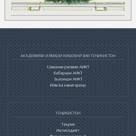
АКАДЕМИЯИ ИЛМҲОИ КИШОВАРЗИИ ТОҶИКИСТОН
Сомонаи расмии АИКТ
Хабарҳои АИКТ
Эълонҳои АИКТ
Илм ва навигариҳо
ТОҶИКИСТОН
Таърих
Иқтисодиёт