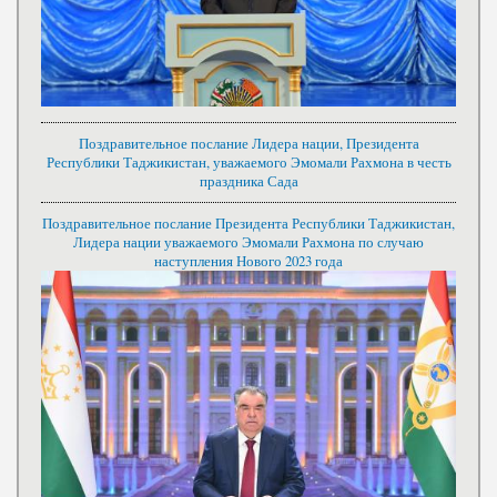
Поздравительное послание Лидера нации, Президента
Республики Таджикистан, уважаемого Эмомали Рахмона в честь
праздника Сада
Поздравительное послание Президента Республики Таджикистан,
Лидера нации уважаемого Эмомали Рахмона по случаю
наступления Нового 2023 года