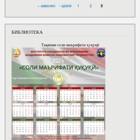
PAGES
« аввалин
‹ қаблӣ
1
2
3
БИБЛИОТЕКА
Тақвими соли маърифати ҳуқуқӣ