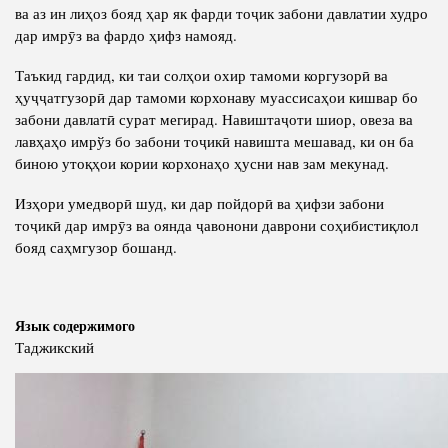
ва аз ин лиҳоз бояд ҳар як фарди тоҷик забони давлатии худро
дар имрӯз ва фардо ҳифз намояд.
Таъкид гардид, ки таи солҳои охир тамоми коргузорӣ ва
ҳуҷҷатгузорӣ дар тамоми корхонаву муассисаҳои кишвар бо
забони давлатӣ сурат мегирад. Навиштаҷоти шиор, овеза ва
лавҳаҳо имрўз бо забони тоҷикӣ навишта мешавад, ки он ба
биною утоқҳои кории корхонаҳо ҳусни нав зам мекунад.
Изҳори умедворӣ шуд, ки дар пойдорӣ ва ҳифзи забони
тоҷикӣ дар имрӯз ва оянда ҷавонони даврони соҳибистиқлол
бояд саҳмгузор бошанд.
Язык содержимого
Таджикский