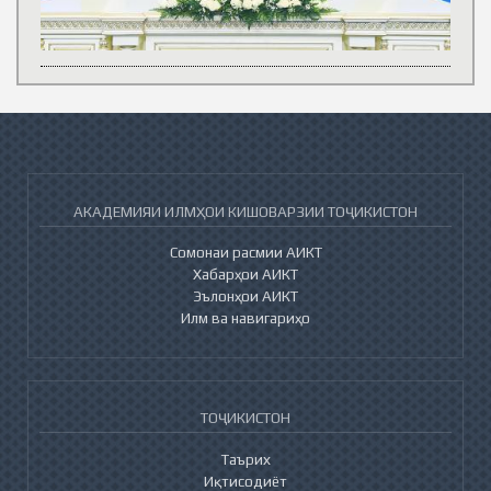
АКАДЕМИЯИ ИЛМҲОИ КИШОВАРЗИИ ТОҶИКИСТОН
Сомонаи расмии АИКТ
Хабарҳои АИКТ
Эълонҳои АИКТ
Илм ва навигариҳо
ТОҶИКИСТОН
Таърих
Иқтисодиёт