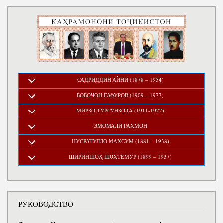
САДРИДДИН АЙНӢ (1878 – 1954)
БОБОҶОН ҒАФУРОВ (1909 – 1977)
МИРЗО ТУРСУНЗОДА (1911-1977)
ЭМОМАЛӢ РАҲМОН
НУСРАТУЛЛО МАХСУМ (1881 – 1938)
ШИРИНШОҲ ШОҲТЕМУР (1899 – 1937)
РУКОВОДСТВО