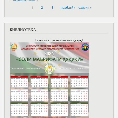
PAGES
2
3
навбатӣ ›
охирин »
1
БИБЛИОТЕКА
Тақвими соли маърифати ҳуқуқӣ