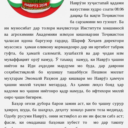
Наврӯзи хуҷастапай қадами
Полномочия
Структура Института
нахустини худро соати 08:06
дақиқа ба вақти Тоҷикистон
Биография
Руководители и сотрудники
ба сарзамини мо гузошт. Ба
Книги
ин муносибат дар толори маҷлисгоҳи Институти хокшиносӣ
История руководителей
ва агрохимияи Академияи илмҳои кишоварзии Тоҷикистон
Статьи
ҷаласаи идона баргузор гардид. Шариф Хоҷаев директори
Пресс-центр
муассиса ҳамаи олимону кормандонро дар ин иртибот табрик
гуфта, ба ҳамагӣ саломатӣ, хушбахтӣ ва дар ҷодаи илм
муваффақият орзӯ намуд. Ӯ таъкид намуд, ки Наврӯз ҷашни
ПРЕЗИДЕНТ РЕСПУБЛИКИ ТАДЖИКИСТАН
ниёгон ва Иди аҷдодии мардуми мо буда, дар даврони
соҳибистиқлолӣ бо кушишу ташаббуси Пешвои миллат
муҳтарам Эмомалӣ Раҳмон дар кишвари мо Наврӯз ҳамчун
ҷашни миллӣ таҷлил мегардад. Аз ҳамин лиҳоз бояд ҳар
кадоми мо ҷашни ниёгонро қадр намуда, бо ифтихори миллӣ
онро ҷашн бигирем.
Баҳор оғози дубора барои замин аст, ки бо ҷашну сурур
ҳамроҳ шуда, ба шаҳрҳо, деҳоту хонаҳо ранги тоза медиҳад.
Одобу русуми Наврӯз, оини истиқбол аз ин ин фасли сабз аст;
фасле, ки омаданаш баҳонаи хубест то мо дар такопу