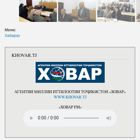
Меню:
Хабарҳо
KHOVAR.TJ
АГЕНТИИ МИЛЛИИ ИТТИЛООТИИ ТОҶИКИСТОН «ХОВАР»
WWW.KHOVAR.TJ
«ХОВАР FM»