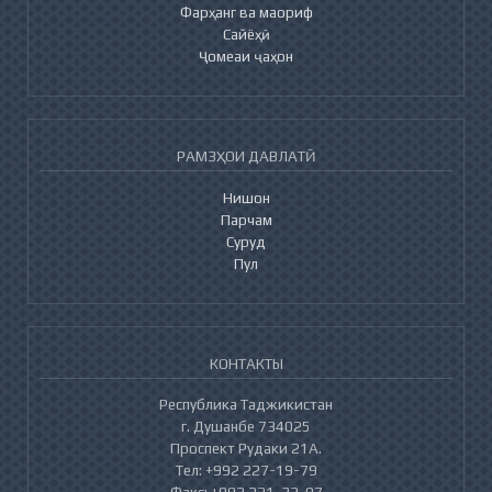
Фарҳанг ва маориф
Сайёҳӣ
Ҷомеаи ҷаҳон
РАМЗҲОИ ДАВЛАТӢ
Нишон
Парчам
Суруд
Пул
КОНТАКТЫ
Республика Таджикистан
г. Душанбе 734025
Проспект Рудаки 21А.
Тел: +992 227-19-79