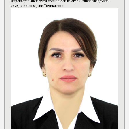
Директори Институти хокшиносӣ ва агрохимияи Академияи
илмҳои кишоварзии Тоҷикистон