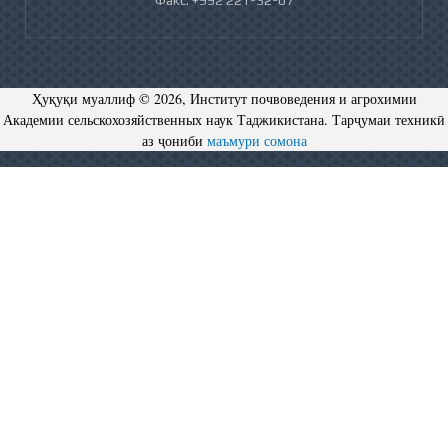
Факс: +992 221-32-07
Ҳуқуқи муаллиф © 2026, Институт почвоведения и агрохимии
Академии сельскохозяйственных наук Таджикистана. Тарҷумаи техникӣ
аз ҷониби
маъмури сомона