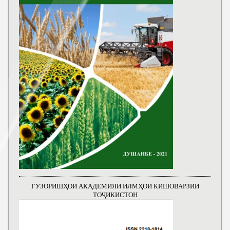
ГУЗОРИШҲОИ АКАДЕМИЯИ ИЛМҲОИ КИШОВАРЗИИ
ТОҶИКИСТОН