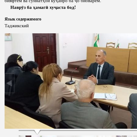
бияфтем ва суннатҳои куҳанро ба ҷо биоварем.
Наврӯз ба ҳамагӣ хуҷаста бод!
Язык содержимого
Таджикский