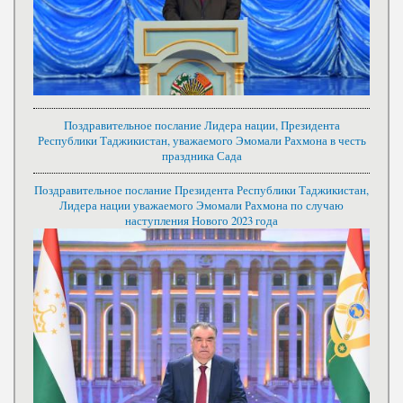
Поздравительное послание Лидера нации, Президента
Республики Таджикистан, уважаемого Эмомали Рахмона в честь
праздника Сада
Поздравительное послание Президента Республики Таджикистан,
Лидера нации уважаемого Эмомали Рахмона по случаю
наступления Нового 2023 года