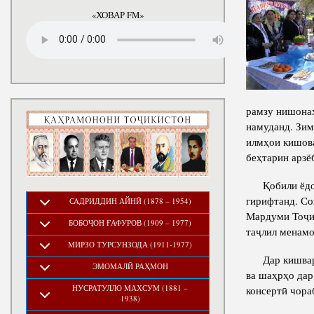
годы
«ХОВАР FM»
рамзу нишонаҳ
намуданд. Зи
илмҳои кишова
беҳтарин арзё
Қобили ёдова
гирифтанд. Со
САДРИДДИН АЙНӢ (1878 – 1954)
Мардуми Тоҷик
БОБОҶОН ҒАФУРОВ (1909 – 1977)
таҷлил менамо
МИРЗО ТУРСУНЗОДА (1911-1977)
Дар кишвари м
ЭМОМАЛӢ РАҲМОН
ва шаҳрҳо дар
НУСРАТУЛЛО МАХСУМ (1881 –
консертӣ чора
1938)