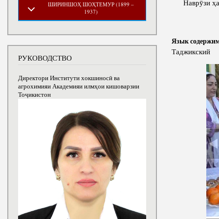
Наврӯзи ҳам
ШИРИНШОҲ ШОҲТЕМУР (1899 –
1937)
Язык содержи
Таджикский
РУКОВОДСТВО
Директори Институти хокшиносӣ ва
агрохимияи Академияи илмҳои кишоварзии
Тоҷикистон