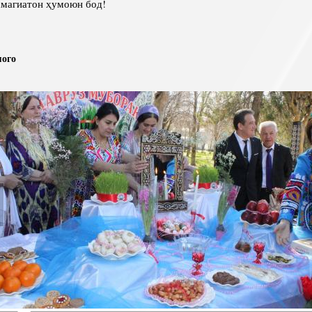
агиатон ҳумоюн бод!
мого