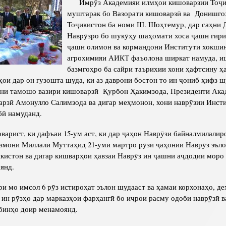
Имрӯз Академияи илмҳои кишоварзии Тоҷи
Структура
Директор Инст
муштарак бо Вазорати кишоварзӣ ва Донишго
Структура Инст
Тоҷикистон ба номи Ш. Шоҳтемур, дар саҳни
Наврӯзро бо шукӯҳу шаҳомати хоса ҷашн гири
Руководители и
ҷашн олимон ва кормандони Институти хокшин
агрохимияи АИКТ фаъолона ширкат намуда, и
базмгоҳро ба сайри таърихии хони ҳафтсину ҳ
ои дар он гузошта шуда, ки аз даврони бостон то ин ҷониб ҳифз ш
мни тамошо вазири кишоварзӣ Қурбон Ҳакимзода, Президенти Ака
рзӣ Амонулло Салимзода ва дигар меҳмонон, хони наврӯзии Инст
бӣ намуданд.
рист, ки дафъаи 15-ум аст, ки дар ҷаҳон Наврӯзи байналмилали
змони Миллали Муттаҳид 21-уми мартро рӯзи ҷаҳонии Наврӯз эъло
истон ва дигар кишварҳои ҳавзаи Наврӯз ин ҷашни аҷдодии моро
янд.
о имсол 6 рӯз истироҳат эълон шудааст ва ҳамаи корхонаҳо, де
 ин рӯзҳо дар марказҳои фарҳангӣ бо иҷрои расму одоби наврӯзӣ 
бинҳо доир менамоянд.