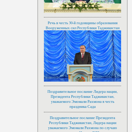
Речь в честь 30-й годовщины образования
Вооруженных сил Республики Таджикистан
Поздравительное послание Лидера нации,
Президента Республики Таджикистан,
уважаемого Эмомали Рахмона в честь
праздника Сада
Поздравительное послание Президента
Республики Таджикистан, Лидера нации
уважаемого Эмомали Рахмона по случаю