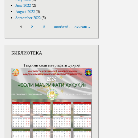
June 2022
(2)
August 2022
(3)
September 2022
(5)
PAGES
2
3
навбатӣ ›
охирин »
1
БИБЛИОТЕКА
Тақвими соли маърифати ҳуқуқӣ