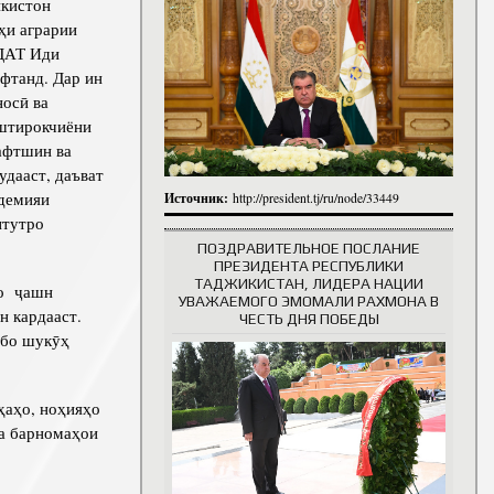
кистон
итута
ҳи аграрии
итута
 ДАТ Иди
фтанд. Дар ин
 сотрудники
История руководителей
осӣ ва
штирокчиёни
афтшин ва
удааст, даъват
демияи
Источник:
http://president.tj/ru/node/33449
итутро
ПОЗДРАВИТЕЛЬНОЕ ПОСЛАНИЕ
ПРЕЗИДЕНТА РЕСПУБЛИКИ
ТАДЖИКИСТАН, ЛИДЕРА НАЦИИ
ро ҷашн
УВАЖАЕМОГО ЭМОМАЛИ РАХМОНА В
н кардааст.
ЧЕСТЬ ДНЯ ПОБЕДЫ
 бо шукӯҳ
ҳаҳо, ноҳияҳо
ва барномаҳои