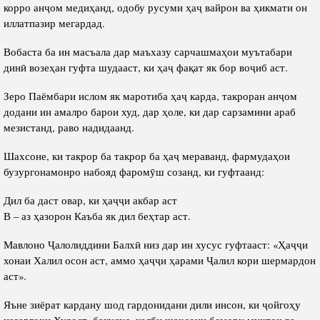
корро анҷом медиҳанд, одобу русуми ҳаҷ вайрон ва ҳикмати он
иллатпазир мегардад.
Вобаста ба ин масъала дар маъхазу сарчашмаҳои муътабари
динӣ возеҳан гуфта шудааст, ки ҳаҷ фақат як бор воҷиб аст.
Зеро Паёмбари ислом як маротиба ҳаҷ карда, такроран анҷом
додани ин амалро барои худ, дар ҳоле, ки дар сарзамини араб
мезистанд, раво надидаанд.
Шахсоне, ки такрор ба такрор ба ҳаҷ мераванд, фармудаҳои
бузургонамонро набояд фаромӯш созанд, ки гуфтаанд:
Дил ба даст овар, ки ҳаҷҷи акбар аст
В – аз ҳазорон Каъба як дил беҳтар аст.
Мавлоно Ҷалолиддини Балхӣ низ дар ин хусус гуфтааст: «Ҳаҷҷи
хонаи Халил осон аст, аммо ҳаҷҷи ҳарами Ҷалил кори шермардон
аст».
Яъне зиёрат кардану шод гардонидани дили инсон, ки ҷойгоҳу