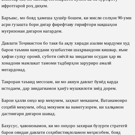
ифротгароӣ роҳ диҳем.
Баръакс, мо бояд ҳамеша ҳушёр бошем, ки мисли солҳои 90-уми
асри гузашта бори дигар фирефтаву гирифтори нақшаҳои
муғризонаи дигарон нагардем.
Давлати Тоҷикистон бо такя ба ақлу хиради азалии мардуми худ
барои таъмин намудани хушбахтии шаҳрвандони кишвар, яъне
ҳифзи сулҳу оромӣ, суботи сиёсӣ ва зиндагии осудаи ҳар як
хонадони мамлакат тамоми тадбирҳои заруриро амалӣ
мегардонад.
Такроран таъкид месозам, ки мо акнун давлат бунёд карда
истодаем, дар зиндагиамон ҳанӯз мушкилоти зиёд дорем.
Барои ҳалли онҳо кор мекунем, заҳмат мекашем, Ватанамонро
соҳибӣ мекунем, обод мекунем ва намегузорем, ки халқамон
дастнигари дигарон шавад.
Бахусус, ҷавононамон, ки мо онҳоро захираи бузурги стратегӣ
барои ояндаи давлати соҳибистиқлоламон меҳисобем, бояд