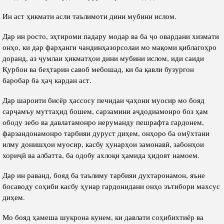
Ин аст ҳикмати асли таълимоти дини мубини ислом.
Дар ин росто, эҳтироми падару модар ва ба ҷо овардани хизмати
онҳо, ки дар фарҳанги чандинҳазорсолаи мо мақоми қиблагоҳро
доранд, аз ҷумлаи ҳикматҳои дини мубини ислом, иди саиди
Қурбон ва беҳтарин савоб мебошад, ки ба қавли бузургон
баробар ба ҳаҷ кардан аст.
Дар шароити бисёр ҳассосу печидаи ҷаҳони муосир мо бояд
сарҷамъу муттаҳид бошем, сарзамини аҷдодиамонро боз ҳам
ободу зебо ва давлатамонро неруманду пешрафта гардонем,
фарзандонамонро тарбияи дуруст диҳем, онҳоро ба омӯхтани
илму донишҳои муосир, касбу ҳунарҳои замонавӣ, забонҳои
хориҷӣ ва албатта, ба одобу ахлоқи ҳамида ҳидоят намоем.
Дар ин раванд, бояд ба таълиму тарбияи духтаронамон, яъне
босаводу соҳиби касбу ҳунар гардонидани онҳо эътибори махсус
диҳем.
Мо бояд ҳамеша шукрона кунем, ки давлати соҳибихтиёр ва