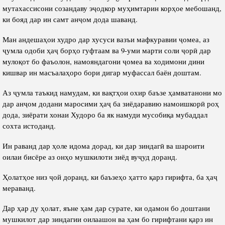
мутахассисони созандаву эҷодкор муҳимтарин корҳое мебошанд,
ки бояд дар ин самт анҷом дода шаванд.
Ман андешаҳои худро дар хусуси вазъи мафкуравии ҷомеа, аз
ҷумла одоби ҳаҷ борҳо гуфтаам ва 9-уми марти соли ҷорӣ дар
мулоқот бо фаъолон, намояндагони ҷомеа ва ходимони дини
кишвар ин масъалаҳоро бори дигар муфассал баён доштам.
Аз ҷумла таъкид намудам, ки вақтҳои охир баъзе ҳамватанони мо
дар анҷом додани маросими ҳаҷ ба зиёдаравию намоишкорӣ роҳ
дода, зиёрати хонаи Худоро ба як намуди мусобиқа мубаддал
сохта истоданд.
Ин раванд дар ҳоле идома дорад, ки дар зиндагӣ ва шароити
оилаи бисёре аз онҳо мушкилоти зиёд вуҷуд доранд.
Ҳолатҳое низ ҷой доранд, ки баъзеҳо ҳатто қарз гирифта, ба ҳаҷ
мераванд.
Дар ҳар ду ҳолат, яъне ҳам дар сурате, ки одамон бо доштани
мушкилот дар зиндагии оилаашон ва ҳам бо гирифтани қарз ин