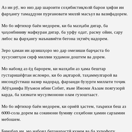
Аз ин рӯ, мо низ дар шароити соҳибистиқлолӣ барои ҳифзи ин
фарҳангу тамаддуни пурғановати миллӣ масъул ва вазифадорем.
Мо бо ифтихор баён медорем, ки ба мазҳаби дигар, ба
ҷаҳонбиниву мафкураи дигар, ба урфу одат, расму ойин, сару
либос ва фарҳангу маънавиёти бегона эҳтиёҷ надорем.
Зеро ҳамаи ин арзишҳоро мо дар омезиши барҷаста бо
хусусиятҳои сирф миллии худамон доштем ва дорем.
Мо набояд аз ёд барорем, ки мазҳаби аз ҳама бештар
густаришёфтаи исломро, ки бо ақлгароӣ, таҳаммулгароӣ ва
инсондӯстиаш назир надорад, фарзанди бузурги миллати тоҷик
Абӯҳанифа Нуъмон ибни Собит, яъне Имоми Аъзам поягузорӣ
карда, ба хизмати мусулмонони олам гузоштааст.
Мо бо ифтихор баён медорем, ки ориёӣ ҳастем, таърихи беш аз
6000-сола дорем ва сокинони бумиву соҳибони ҳамин сарзамин
мебошем.
Бинобар ин, мо набояд бегонарастӣ кунем ва ба хурофоту