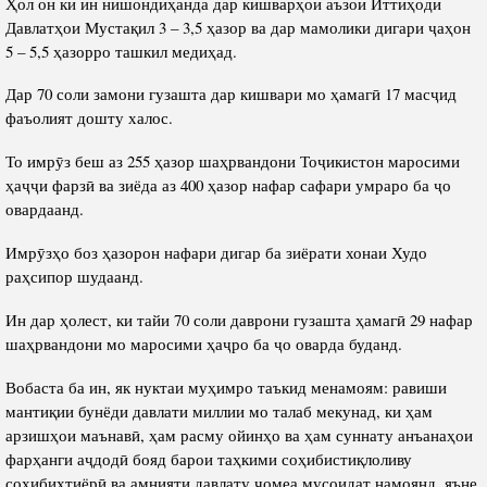
Ҳол он ки ин нишондиҳанда дар кишварҳои аъзои Иттиҳоди
Давлатҳои Мустақил 3 – 3,5 ҳазор ва дар мамолики дигари ҷаҳон
5 – 5,5 ҳазорро ташкил медиҳад.
Дар 70 соли замони гузашта дар кишвари мо ҳамагӣ 17 масҷид
фаъолият дошту халос.
То имрӯз беш аз 255 ҳазор шаҳрвандони Тоҷикистон маросими
ҳаҷҷи фарзӣ ва зиёда аз 400 ҳазор нафар сафари умраро ба ҷо
овардаанд.
Имрӯзҳо боз ҳазорон нафари дигар ба зиёрати хонаи Худо
раҳсипор шудаанд.
Ин дар ҳолест, ки тайи 70 соли даврони гузашта ҳамагӣ 29 нафар
шаҳрвандони мо маросими ҳаҷро ба ҷо оварда буданд.
Вобаста ба ин, як нуктаи муҳимро таъкид менамоям: равиши
мантиқии бунёди давлати миллии мо талаб мекунад, ки ҳам
арзишҳои маънавӣ, ҳам расму ойинҳо ва ҳам суннату анъанаҳои
фарҳанги аҷдодӣ бояд барои таҳкими соҳибистиқлоливу
соҳибихтиёрӣ ва амнияти давлату ҷомеа мусоидат намоянд, яъне