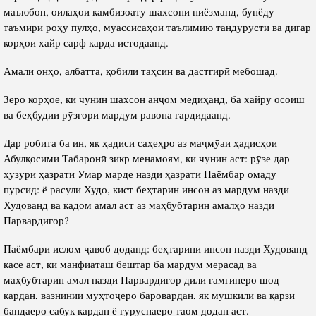
маъюбон, оилаҳои камбизоату шахсони ниёзманд, бунёду
таъмири роҳу пулҳо, муассисаҳои таълимию тандурустӣ ва дигар
корҳои хайр сарф карда истодаанд.
Амали онҳо, албатта, қобили таҳсин ва дастгирӣ мебошад.
Зеро корҳое, ки чунин шахсон анҷом медиҳанд, ба хайру осоиш
ва беҳбудии рӯзгори мардум равона гардидаанд.
Дар робита ба ин, як ҳадиси саҳеҳро аз маҷмӯаи ҳадисҳои
Абулқосими Табаронӣ зикр менамоям, ки чунин аст: рӯзе дар
ҳузури ҳазрати Умар марде назди ҳазрати Паёмбар омаду
пурсид: ё расули Худо, кист беҳтарин инсон аз мардум назди
Худованд ва кадом амал аст аз маҳбубтарин амалҳо назди
Парвардигор?
Паёмбари ислом ҷавоб доданд: беҳтарини инсон назди Худованд
касе аст, ки манфиаташ бештар ба мардум мерасад ва
маҳбубтарин амал назди Парвардигор дили ғамгинеро шод
кардан, вазнинии муҳтоҷеро баровардан, як мушкилӣ ва қарзи
бандаеро сабук кардан ё гуруснаеро таом додан аст.