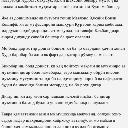
назаргоҳи Худост, бахусус, қалби шахсони бемору муҳтоҷ ва
оилаҳои камбизоат муҳимтар аз зиёрати хонаи Худо мебошад.
Яке аз донишмандони бузурги тоҷик Мавлоно Ҳусайн Воизи
Кошифӣ, ки аз муфассирони машҳури Қуръони карим мебошад,
мардуми соҳибдилро даъват мекунад, ки тавофи Каъбаи дилро
анҷом диҳанду савоби бештар ба даст оваранд.
Мо бояд дар хотир дошта бошем, ки ба ҷо овардани ҳаҷҷи хонаи
Худо баробар ба адои як фарз дар қатори рӯзаву намоз аст.
Бинобар ин, бояд донист, ки ҳаҷ ҷойгоҳу мақоми як муъминро аз
муъмини дигар боло намебарад, зеро манзалату обрӯи инсони
муъмину мусулмон танҳо бо парҳезгориву порсоӣ ва нафърасон
будан ба инсонҳо баланд мегардад, на бо роҳи дигар.
Дигар ин, ки дар ягон сарчашмаи исломӣ нисбат ба дигар
муъминон баланд будани унвони «ҳоҷӣ» зикр нашудааст.
Тавре ҳамватанони азизи мо мушоҳида мекунанд, солҳои охир
садҳо нафар шаҳрвандони хайрхоҳу ватандӯсти мо маблағи
барои ҳаҷ ҷамъкардаашонро дар роҳи кумак ба ятимону