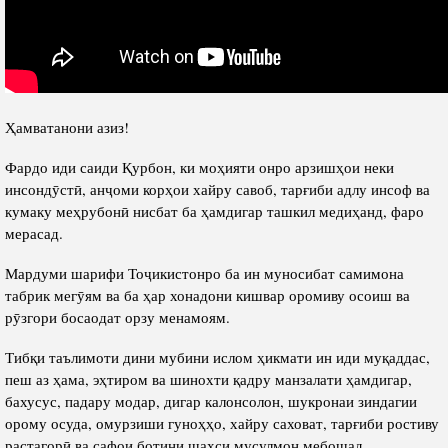
Ҳамватанони азиз!
Фардо иди саиди Қурбон, ки моҳияти онро арзишҳои неки
инсондӯстӣ, анҷоми корҳои хайру савоб, тарғиби адлу инсоф ва
кумаку меҳрубонӣ нисбат ба ҳамдигар ташкил медиҳанд, фаро
мерасад.
Мардуми шарифи Тоҷикистонро ба ин муносибат самимона
табрик мегӯям ва ба ҳар хонадони кишвар оромиву осоиш ва
рӯзгори босаодат орзу менамоям.
Тибқи таълимоти дини мубини ислом ҳикмати ин иди муқаддас,
пеш аз ҳама, эҳтиром ва шинохти қадру манзалати ҳамдигар,
бахусус, падару модар, дигар калонсолон, шукронаи зиндагии
орому осуда, омурзиши гуноҳҳо, хайру саховат, тарғиби ростиву
растагорӣ ва сафои ботини шахси мусулмон мебошад.