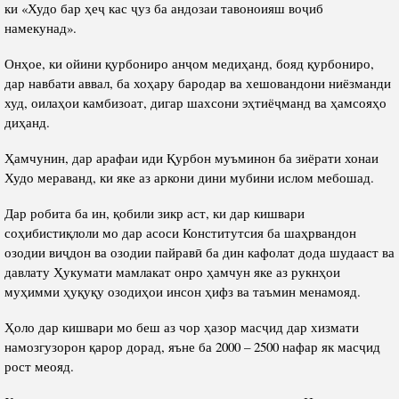
ки «Худо бар ҳеҷ кас ҷуз ба андозаи тавоноияш воҷиб
намекунад».
Онҳое, ки ойини қурбониро анҷом медиҳанд, бояд қурбониро,
дар навбати аввал, ба хоҳару бародар ва хешовандони ниёзманди
худ, оилаҳои камбизоат, дигар шахсони эҳтиёҷманд ва ҳамсояҳо
диҳанд.
Ҳамчунин, дар арафаи иди Қурбон муъминон ба зиёрати хонаи
Худо мераванд, ки яке аз аркони дини мубини ислом мебошад.
Дар робита ба ин, қобили зикр аст, ки дар кишвари
соҳибистиқлоли мо дар асоси Конститутсия ба шаҳрвандон
озодии виҷдон ва озодии пайравӣ ба дин кафолат дода шудааст ва
давлату Ҳукумати мамлакат онро ҳамчун яке аз рукнҳои
муҳимми ҳуқуқу озодиҳои инсон ҳифз ва таъмин менамояд.
Ҳоло дар кишвари мо беш аз чор ҳазор масҷид дар хизмати
намозгузорон қарор дорад, яъне ба 2000 – 2500 нафар як масҷид
рост меояд.