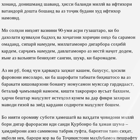
хонанд, донишманд шаванд, ҳисси баланди миллӣ ва ифтихори
ватандорӣ дошта бошанд ва аз тоҷик будани худ ифтихор
намоянд.
Мо солҳои ниҳоят вазнини 90-уми асри гузаштаро, ки бо
дахолати қувваҳои бадхоҳ ва хоҷагони хориҷии онҳо ба сарамон
омаданд, сипарӣ намудем, миллатамонро дигарбора соҳибӣ
кардем, сарҷамъ намудем, давлатамонро аз нестӣ наҷот додем,
яъне аз вазъияти бениҳоят сангин, шукр, ки баромадем.
Аз ин рӯ, бояд чун ҳарвақта заҳмат кашем, бахусус, ҳосили
фаровони имсоларо, ки ба шарофати табиати биҳиштосо ва аз
баракати кишоварзони бонангу номусамон муяссар гардидааст,
беталаф ҷамъоварӣ намоем, кишти такрориро вусъат бахшем,
ҳарчи бештар маҳсулот истеҳсол кунем ва дар фикри захираи
маводи ғизоӣ ва зиёд кардани содироти маҳсулот бошем.
Бо нияти оромиву суботи ҳамешагӣ ва ваҳдати ҷовидони миллӣ
бори дигар фарорасии иди саиди Қурбонро ба ҳамаи шумо –
ҳамдиёрони азиз самимона табрик гуфта, бароятон тани сиҳат,
иқболи нек, барори кор ва ба Тоҷикистони маҳбубамон пешрафту