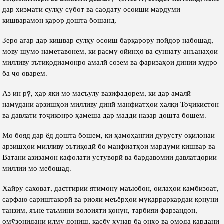
дар хизмати сулҳу субот ва саодату осоиши мардуми
кишварамон қарор дошта бошанд.
Зеро агар дар кишвар сулҳу осоиш барқарору пойдор набошад,
мову шумо наметавонем, ки расму ойинҳо ва суннату анъанаҳои
милливу эътиқодиамонро амалӣ созем ва фаризаҳои динии худро
ба ҷо оварем.
Аз ин рӯ, ҳар яки мо масъулу вазифадорем, ки дар амалӣ
намудани арзишҳои милливу динӣ манфиатҳои халқи Тоҷикистон
ва давлати тоҷиконро ҳамеша дар мадди назар дошта бошем.
Мо бояд дар ёд дошта бошем, ки ҳамоҳангии дурусту оқилонаи
арзишҳои милливу эътиқодӣ бо манфиатҳои мардуми кишвар ва
Ватани азизамон кафолати устуворӣ ва бардавомии давлатдории
миллии мо мебошад.
Хайру саховат, дастгирии ятимону маъюбон, оилаҳои камбизоат,
сарфаю сариштакорӣ ва риояи меъёрҳои муқарраркардаи қонуни
танзим, яъне таъмини волоияти қонун, тарбияи фарзандон,
омӯзонидани илму дониш, касбу ҳунар ба онҳо ва омода кардани