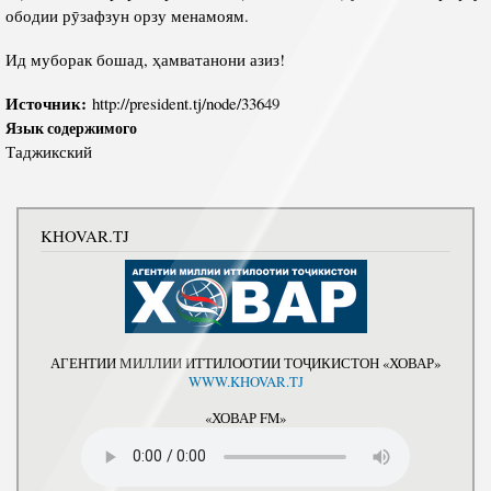
ободии рӯзафзун орзу менамоям.
Ид муборак бошад, ҳамватанони азиз!
Источник:
http://president.tj/node/33649
Язык содержимого
Таджикский
KHOVAR.TJ
АГЕНТИИ МИЛЛИИ ИТТИЛООТИИ ТОҶИКИСТОН «ХОВАР»
WWW.KHOVAR.TJ
«ХОВАР FM»