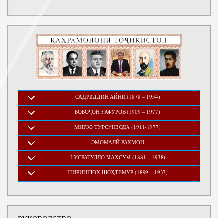
САДРИДДИН АЙНӢ (1878 – 1954)
БОБОҶОН ҒАФУРОВ (1909 – 1977)
МИРЗО ТУРСУНЗОДА (1911-1977)
ЭМОМАЛӢ РАҲМОН
НУСРАТУЛЛО МАХСУМ (1881 – 1938)
ШИРИНШОҲ ШОҲТЕМУР (1899 – 1937)