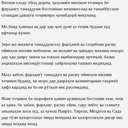
Ватани озоду обод дорем, ҷаҳониён миллати тоҷикро бо
фарҳангу тамаддуни бостониаш мешиносанд ва ташаббусҳои
созандаи давлати тоҷиконро ҷонибдорӣ мекунанд.
Мо бояд ҳамеша ва дар ҳар ҷои дунё аз тоҷик будани худ
ифтихор кунем.
Зеро мо миллати тамаддунсозу фарҳангӣ ва соҳибони расму
ойинҳои миллие мебошем, ки моҳият ва ҷавҳару маънии онҳоро
дар ҳар давру замон на ғояҳои ақибмондаву иртиҷоӣ, балки
андешаҳои инсондӯстонаву хайрхоҳона ташкил медиҳанд.
Маҳз забон, фарҳангу тамаддун ва расму ойинҳои миллии
тоҷикон буданд, ки моро дар давраҳои вазнинтарини таърихӣ
ҳифз карданд ва ба ин рӯзҳои нек расониданд.
Яъне тоҷикон ба шарофати ҳамин арзишҳои бостонии хеш, пеш
аз ҳама, бо забон, фарҳанг, расму ойин, сару либос ва суннату
анъанаҳои хоси худ, аз ҷумла Наврӯз, Тиргон, Меҳргон ва Сада
дар тӯли ҳазорсолаҳо зинда монданд ва ҳазорсолаҳои дигар низ
зинда хоҳанд монд.