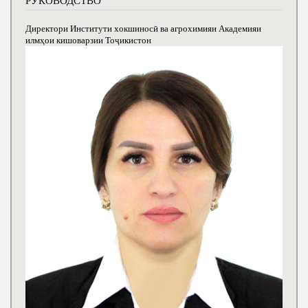
РУКОВОДСТВО
Директори Институти хокшиносӣ ва агрохимияи Академияи
илмҳои кишоварзии Тоҷикистон