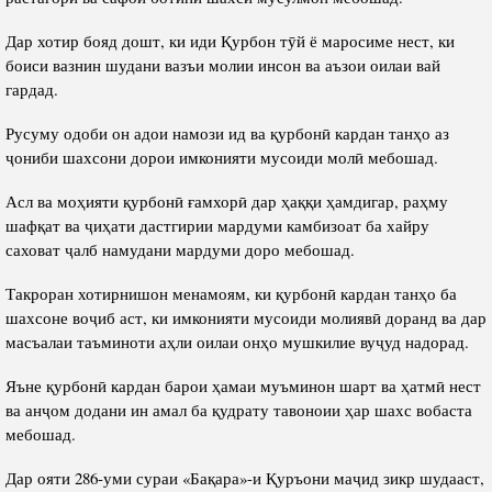
Дар хотир бояд дошт, ки иди Қурбон тӯй ё маросиме нест, ки
боиси вазнин шудани вазъи молии инсон ва аъзои оилаи вай
гардад.
Русуму одоби он адои намози ид ва қурбонӣ кардан танҳо аз
ҷониби шахсони дорои имконияти мусоиди молӣ мебошад.
Асл ва моҳияти қурбонӣ ғамхорӣ дар ҳаққи ҳамдигар, раҳму
шафқат ва ҷиҳати дастгирии мардуми камбизоат ба хайру
саховат ҷалб намудани мардуми доро мебошад.
Такроран хотирнишон менамоям, ки қурбонӣ кардан танҳо ба
шахсоне воҷиб аст, ки имконияти мусоиди молиявӣ доранд ва дар
масъалаи таъминоти аҳли оилаи онҳо мушкилие вуҷуд надорад.
Яъне қурбонӣ кардан барои ҳамаи муъминон шарт ва ҳатмӣ нест
ва анҷом додани ин амал ба қудрату тавоноии ҳар шахс вобаста
мебошад.
Дар ояти 286-уми сураи «Бақара»-и Қуръони маҷид зикр шудааст,