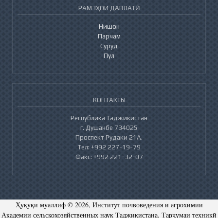
РАМЗҲОИ ДАВЛАТӢ
Нишон
Парчам
Суруд
Пул
КОНТАКТЫ
Республика Таджикистан
г. Душанбе 734025
Проспект Рудаки 21А.
Тел: +992 227-19-79
Факс: +992 221-32-07
Ҳуқуқи муаллиф © 2026, Институт почвоведения и агрохимии
Академии сельскохозяйственных наук Таджикистана. Тарҷумаи техникӣ