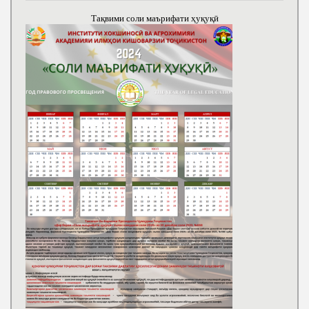
Тақвими соли маърифати ҳуқуқӣ