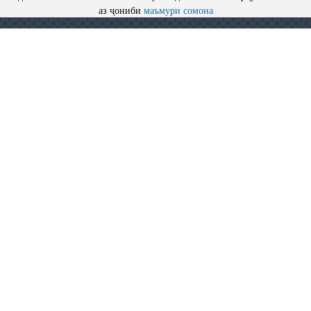
аз ҷониби
маъмури сомона