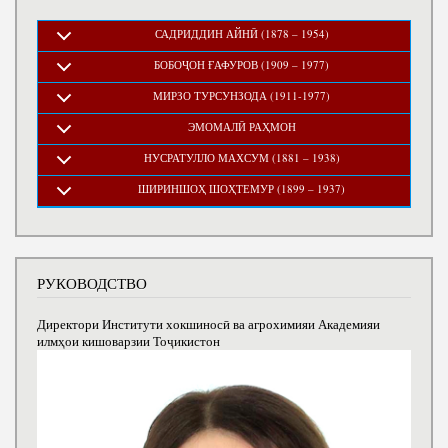
САДРИДДИН АЙНӢ (1878 – 1954)
БОБОҶОН ҒАФУРОВ (1909 – 1977)
МИРЗО ТУРСУНЗОДА (1911-1977)
ЭМОМАЛӢ РАҲМОН
НУСРАТУЛЛО МАХСУМ (1881 – 1938)
ШИРИНШОҲ ШОҲТЕМУР (1899 – 1937)
РУКОВОДСТВО
Директори Институти хокшиносӣ ва агрохимияи Академияи
илмҳои кишоварзии Тоҷикистон