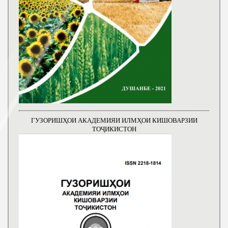
ГУЗОРИШҲОИ АКАДЕМИЯИ ИЛМҲОИ КИШОВАРЗИИ
ТОҶИКИСТОН