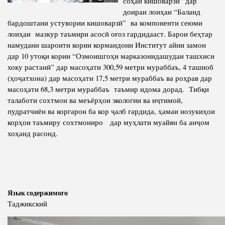
соҳаи кишоварзӣ” дар
доираи лоиҳаи “Баланд
Полномочия
Структура Института
бардоштани устувории кишоварзӣ” ва компоненти сеюми
Биография
Руководители и сотрудники
лоиҳаи мазкур таъмири асосӣ оғоз гардидааст. Барои беҳтар
намудани шароити кории кормандони Институт айни замон
Книги
История руководителей
дар 10 утоқи кории “Озмоишгоҳи марказонидашудаи ташхиси
Статьи
хоку растанӣ” дар масоҳати 300,59 метри мураббаъ, 4 ташноб
(ҳоҷатхона) дар масоҳати 17,5 метри мураббаъ ва роҳрав дар
Пресс-центр
масоҳати 68,3 метри мураббаъ таъмир идома дорад. Тибқи
талаботи сохтмон ва меъёрҳои экологии ва иҷтимоӣ,
пудратчиён ва коргарон ба кор ҷалб гардида, ҳамаи нозукиҳои
ПРЕЗИДЕНТ РЕСПУБЛИКИ ТАДЖИКИСТАН
корҳои таъмиру сохтмониро дар муҳлати муайян ба анҷом
хоҳанд расонд.
Язык содержимого
Таджикский