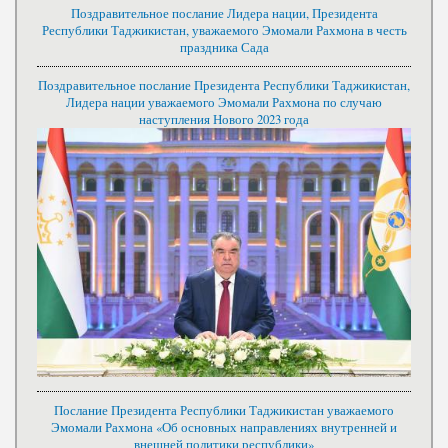
Поздравительное послание Лидера нации, Президента
Республики Таджикистан, уважаемого Эмомали Рахмона в честь
праздника Сада
Поздравительное послание Президента Республики Таджикистан,
Лидера нации уважаемого Эмомали Рахмона по случаю
наступления Нового 2023 года
Послание Президента Республики Таджикистан уважаемого
Эмомали Рахмона «Об основных направлениях внутренней и
внешней политики республики»