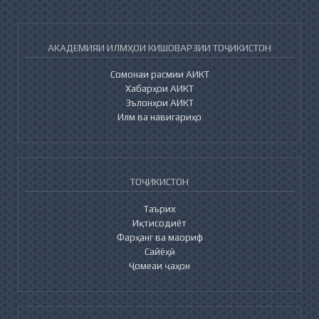
АКАДЕМИЯИ ИЛМҲОИ КИШОВАРЗИИ ТОҶИКИСТОН
Сомонаи расмии АИКТ
Хабарҳои АИКТ
Эълонҳои АИКТ
Илм ва навигариҳо
ТОҶИКИСТОН
Таърих
Иқтисодиёт
Фарҳанг ва маориф
Сайёҳӣ
Ҷомеаи ҷаҳон