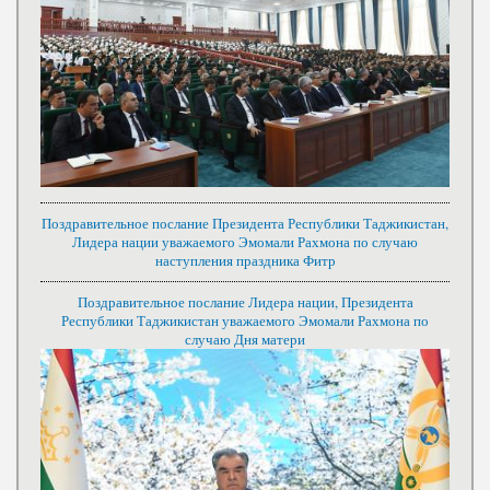
Поздравительное послание Президента Республики Таджикистан,
Лидера нации уважаемого Эмомали Рахмона по случаю
наступления праздника Фитр
Поздравительное послание Лидера нации, Президента
Республики Таджикистан уважаемого Эмомали Рахмона по
случаю Дня матери