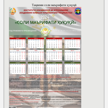
Тақвими соли маърифати ҳуқуқӣ