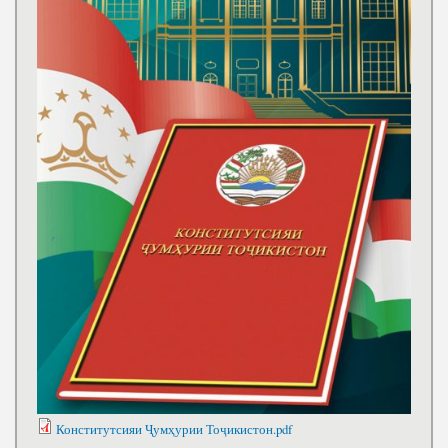
Конститутсияи Ҷумҳурии Тоҷикистон.pdf