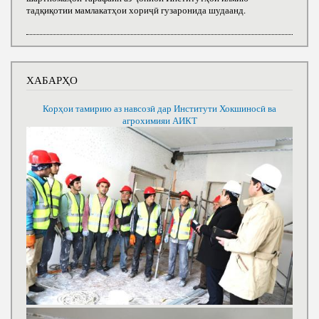
тадқиқотии мамлакатҳои хориҷӣ гузаронида шудаанд.
ХАБАРҲО
Корҳои тамирию аз навсозӣ дар Институти Хокшиносӣ ва
агрохимияи АИКТ