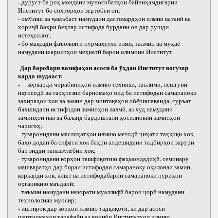
- дуруст ба роҳ мондани муносибатҳои байниҳамдигарии
Институт бо сохторҳои зертобеи он;
- омӯзиш ва ҷамъбаст намудани дастовардҳои илмии ватанӣ ва
хориҷӣ баҳри беҳтар истифода бурдани он дар рушди
истеҳсолот;
- бо мақсади фаъолияти пурмаҳсули илмӣ, таъмин ва муҳаё
намудани шароитҳои меҳнатӣ барои олимони Институт.
Дар баробари вазифаҳои асоси ба ӯҳдаи Институт вогузор
карда шудааст:
- коркарди чорабиниҳои илмию техникӣ, таълимӣ, пешгӯии
иқтисодӣ ва тарҳрезии барномаҳо оид ба истифодаи самараноки
захираҳои хок ва замин дар минтақаҳои обёришаванда, суръат
бахшидани истифодаи заминҳои лалмӣ, аз худ намудани
заминҳои нав ва баланд бардоштани ҳосилнокии заминҳои
чарогоҳ;
- гузаронидани маслиҳатҳои илмию методӣ ҷиҳати таҳқиқи хок,
баҳо додан ба сифати хок баҳри андешидани тадбирҳои зарурӣ
бар зидди таназзулёбии хок;
- гузаронидани корҳои ташфиқотию фаҳмондадиҳӣ, семинару
машваратҳо дар бораи истифодаи самараноку оқилонаи замин,
коркарди хок, кишт ва истифодабарии самараноки нуриҳои
органикию маъданӣ;
- таъмин намудани назорати муаллифӣ барои ҷорӣ намудани
технологияи муосир;
- иштирок дар корҳои илмию тадқиқотӣ, ки дар асоси
шартномаҳои тарафайн аз ҷониби Институтҳои илмию