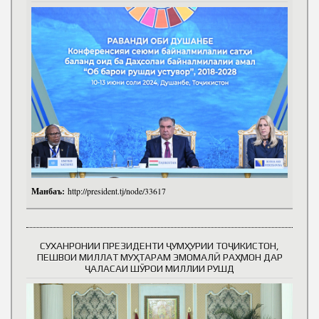
Манбаъ:
http://president.tj/node/33617
СУХАНРОНИИ ПРЕЗИДЕНТИ ҶУМҲУРИИ ТОҶИКИСТОН,
ПЕШВОИ МИЛЛАТ МУҲТАРАМ ЭМОМАЛӢ РАҲМОН ДАР
ҶАЛАСАИ ШӮРОИ МИЛЛИИ РУШД