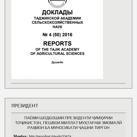
ПРЕЗИДЕНТ
ПАЁМИ ШОДБОШИИ ПРЕЗИДЕНТИ ҶУМҲУРИИ
ТОҶИКИСТОН, ПЕШВОИ МИЛЛАТ МУҲТАРАМ ЭМОМАЛӢ
РАҲМОН БА МУНОСИБАТИ ҶАШНИ ТИРГОН
Манбаъ:
http://president.tj/node/33674