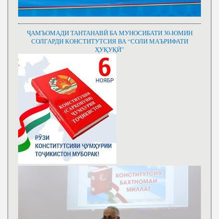
ҶАМЪОМАДИ ТАНТАНАВӢ БА МУНОСИБАТИ 30-ЮМИН
СОЛГАРДИ КОНСТИТУТСИЯ ВА “СОЛИ МАЪРИФАТИ
ҲУҚУҚӢ”