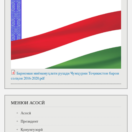
Барномаи миёнамуҳлати рушди Ҹумҳурии Тоҷикистон барои
солҳои 2016-2020.pdf
МЕНЮИ АСОСӢ
Асосӣ
Президент
Қонунгузорӣ