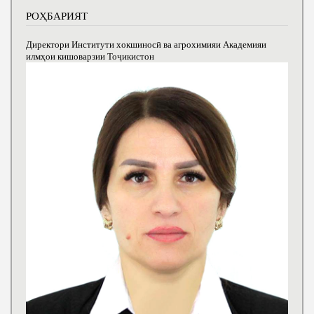
РОҲБАРИЯТ
Директори Институти хокшиносӣ ва агрохимияи Академияи
илмҳои кишоварзии Тоҷикистон