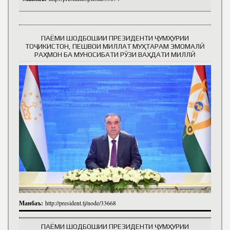
ПАЁМИ ШОДБОШИИ ПРЕЗИДЕНТИ ҶУМҲУРИИ
ТОҶИКИСТОН, ПЕШВОИ МИЛЛАТ МУҲТАРАМ ЭМОМАЛӢ
РАҲМОН БА МУНОСИБАТИ РӮЗИ ВАҲДАТИ МИЛЛӢ
Манбаъ:
http://president.tj/node/33668
ПАЁМИ ШОДБОШИИ ПРЕЗИДЕНТИ ҶУМҲУРИИ