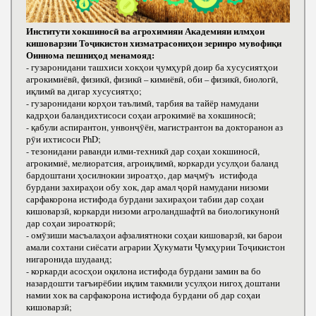
Институти хокшиносӣ ва агрохимияи Академияи илмҳои
кишоварзии Тоҷикистон хизматрасониҳои зеринро мувофиқи
Оиннома пешниҳод менамояд:
- гузаронидани ташхиси хокҳои ҷумҳурӣ доир ба хусусиятҳои
агрокимиёвӣ, физикӣ, физикӣ – кимиёвӣ, оби – физикӣ, биологӣ,
иқлимӣ ва дигар хусусиятҳо;
- гузаронидани корҳои таълимӣ, тарбия ва тайёр намудани
кадрҳои баландихтисоси соҳаи агрокимиё ва хокшиносӣ;
- қабули аспирантон, унвонҷӯён, магистрантон ва докторанон аз
рӯи ихтисоси РhD;
- тезонидани раванди илми-техникӣ дар соҳаи хокшиносӣ,
агрокимиё, мелиоратсия, агроиқлимӣ, коркарди усулҳои баланд
бардоштани ҳосилнокии зироатҳо, дар маҷмӯъ истифода
бурдани захираҳои обу хок, дар амал ҷорӣ намудани низоми
сарфакорона истифода бурдани захираҳои табии дар соҳаи
кишоварзӣ, коркарди низоми агроландшафтӣ ва биологикунонӣ
дар соҳаи зироаткорӣ;
- омӯзиши масъалаҳои афзалиятноки соҳаи кишоварзӣ, ки барои
амали сохтани сиёсати аграрии Ҳукумати Ҷумҳурии Тоҷикистон
нигаронида шудаанд;
- коркарди асосҳои оқилона истифода бурдани замин ва бо
назардошти тағъирёбии иқлим такмили усулҳои нигоҳ доштани
намии хок ва сарфакорона истифода бурдани об дар соҳаи
кишоварзӣ;