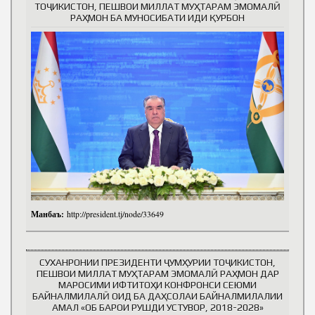
ТОҶИКИСТОН, ПЕШВОИ МИЛЛАТ МУҲТАРАМ ЭМОМАЛӢ
РАҲМОН БА МУНОСИБАТИ ИДИ ҚУРБОН
Манбаъ:
http://president.tj/node/33649
СУХАНРОНИИ ПРЕЗИДЕНТИ ҶУМҲУРИИ ТОҶИКИСТОН,
ПЕШВОИ МИЛЛАТ МУҲТАРАМ ЭМОМАЛӢ РАҲМОН ДАР
МАРОСИМИ ИФТИТОҲИ КОНФРОНСИ СЕЮМИ
БАЙНАЛМИЛАЛӢ ОИД БА ДАҲСОЛАИ БАЙНАЛМИЛАЛИИ
АМАЛ «ОБ БАРОИ РУШДИ УСТУВОР, 2018-2028»