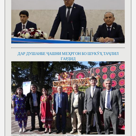
ДАР ДУШАНБЕ ҶАШНИ МЕҲРГОН БО ШУКӮҲ ТАҶЛИЛ
ГАРДИД