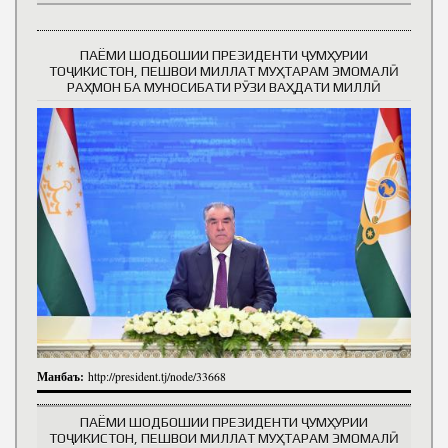
ПАЁМИ ШОДБОШИИ ПРЕЗИДЕНТИ ҶУМҲУРИИ
ТОҶИКИСТОН, ПЕШВОИ МИЛЛАТ МУҲТАРАМ ЭМОМАЛӢ
РАҲМОН БА МУНОСИБАТИ РӮЗИ ВАҲДАТИ МИЛЛӢ
Манбаъ:
http://president.tj/node/33668
ПАЁМИ ШОДБОШИИ ПРЕЗИДЕНТИ ҶУМҲУРИИ
ТОҶИКИСТОН, ПЕШВОИ МИЛЛАТ МУҲТАРАМ ЭМОМАЛӢ