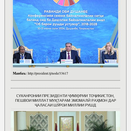
Манбаъ:
http://president.tj/node/33617
СУХАНРОНИИ ПРЕЗИДЕНТИ ҶУМҲУРИИ ТОҶИКИСТОН,
ПЕШВОИ МИЛЛАТ МУҲТАРАМ ЭМОМАЛӢ РАҲМОН ДАР
ҶАЛАСАИ ШӮРОИ МИЛЛИИ РУШД