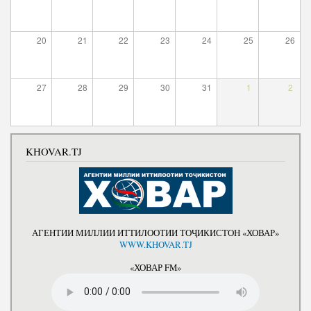
Салоҳият
Сохтори Институт
Тарҷумаи ҳол
Роҳбарон ва кормандон
20
21
22
23
24
25
26
Китобҳо
Таърихи роҳбарон
Мақолаҳо
27
28
29
30
31
1
2
Хадамоти матбуот
ПРЕЗИДЕНТИ ҶУМҲУРИИ ТОҶИКИСТОН
KHOVAR.TJ
АГЕНТИИ МИЛЛИИ ИТТИЛООТИИ ТОҶИКИСТОН «ХОВАР»
WWW.KHOVAR.TJ
«ХОВАР FM»