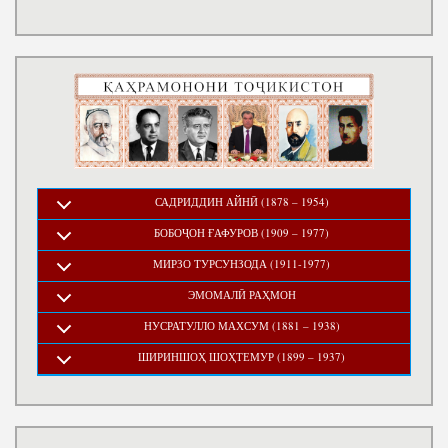
САДРИДДИН АЙНӢ (1878 – 1954)
БОБОҶОН ҒАФУРОВ (1909 – 1977)
МИРЗО ТУРСУНЗОДА (1911-1977)
ЭМОМАЛӢ РАҲМОН
НУСРАТУЛЛО МАХСУМ (1881 – 1938)
ШИРИНШОҲ ШОҲТЕМУР (1899 – 1937)