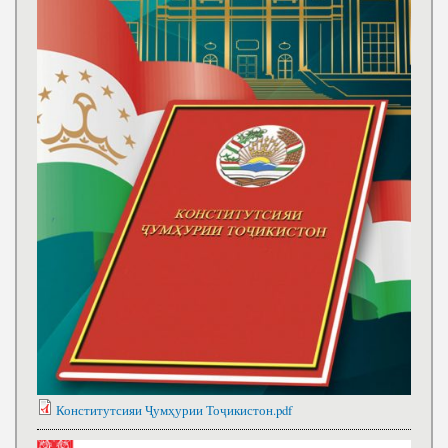
Конститутсияи Ҷумҳурии Тоҷикистон.pdf