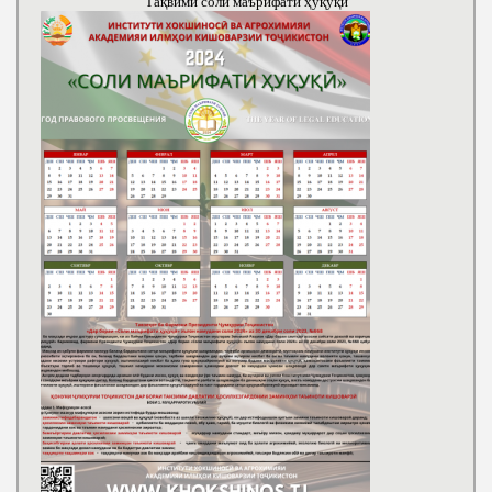
Тақвими соли маърифати ҳуқуқӣ