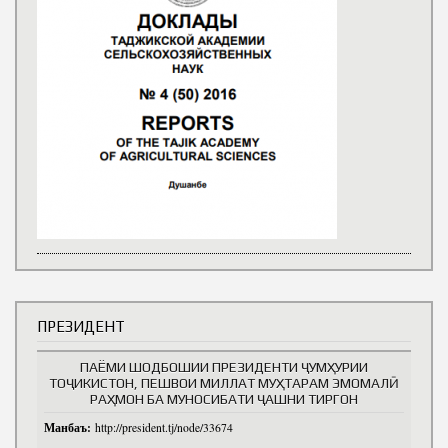
ПРЕЗИДЕНТ
ПАЁМИ ШОДБОШИИ ПРЕЗИДЕНТИ ҶУМҲУРИИ
ТОҶИКИСТОН, ПЕШВОИ МИЛЛАТ МУҲТАРАМ ЭМОМАЛӢ
РАҲМОН БА МУНОСИБАТИ ҶАШНИ ТИРГОН
Манбаъ:
http://president.tj/node/33674