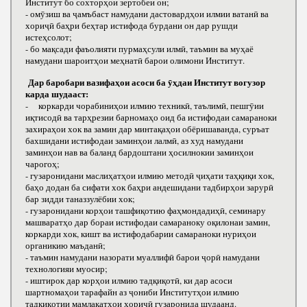
Институт бо сохторҳои зертобеи он;
- омӯзиш ва ҷамъбаст намудани дастовардҳои илмии ватанӣ ва
хориҷӣ баҳри беҳтар истифода бурдани он дар рушди
истеҳсолот;
- бо мақсади фаъолияти пурмаҳсули илмӣ, таъмин ва муҳаё
намудани шароитҳои меҳнатӣ барои олимони Институт.
Дар баробари вазифаҳои асоси ба ӯҳдаи Институт вогузор
карда шудааст:
- коркарди чорабиниҳои илмию техникӣ, таълимӣ, пешгӯии
иқтисодӣ ва тарҳрезии барномаҳо оид ба истифодаи самараноки
захираҳои хок ва замин дар минтақаҳои обёришаванда, суръат
бахшидани истифодаи заминҳои лалмӣ, аз худ намудани
заминҳои нав ва баланд бардоштани ҳосилнокии заминҳои
чарогоҳ;
- гузаронидани маслиҳатҳои илмию методӣ ҷиҳати таҳқиқи хок,
баҳо додан ба сифати хок баҳри андешидани тадбирҳои зарурӣ
бар зидди таназзулёбии хок;
- гузаронидани корҳои ташфиқотию фаҳмондадиҳӣ, семинару
машваратҳо дар бораи истифодаи самараноку оқилонаи замин,
коркарди хок, кишт ва истифодабарии самараноки нуриҳои
органикию маъданӣ;
- таъмин намудани назорати муаллифӣ барои ҷорӣ намудани
технологияи муосир;
- иштирок дар корҳои илмию тадқиқотӣ, ки дар асоси
шартномаҳои тарафайн аз ҷониби Институтҳои илмию
тадқиқотии мамлакатҳои хориҷӣ гузаронида шудаанд.