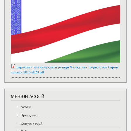
Барномаи миёнамуҳлати рушди Ҹумҳурии Тоҷикистон барои
солҳои 2016-2020.pdf
МЕНЮИ АСОСӢ
Асосӣ
Президент
Қонунгузорӣ