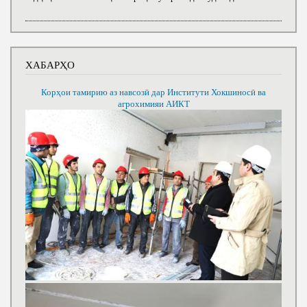
ХАБАРҲО
Корҳои тамирию аз навсозӣ дар Институти Хокшиносӣ ва
агрохимияи АИКТ