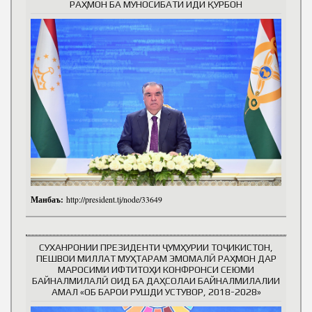
РАҲМОН БА МУНОСИБАТИ ИДИ ҚУРБОН
Манбаъ:
http://president.tj/node/33649
СУХАНРОНИИ ПРЕЗИДЕНТИ ҶУМҲУРИИ ТОҶИКИСТОН,
ПЕШВОИ МИЛЛАТ МУҲТАРАМ ЭМОМАЛӢ РАҲМОН ДАР
МАРОСИМИ ИФТИТОҲИ КОНФРОНСИ СЕЮМИ
БАЙНАЛМИЛАЛӢ ОИД БА ДАҲСОЛАИ БАЙНАЛМИЛАЛИИ
АМАЛ «ОБ БАРОИ РУШДИ УСТУВОР, 2018-2028»