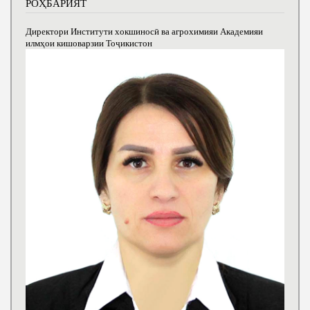
РОҲБАРИЯТ
Директори Институти хокшиносӣ ва агрохимияи Академияи
илмҳои кишоварзии Тоҷикистон