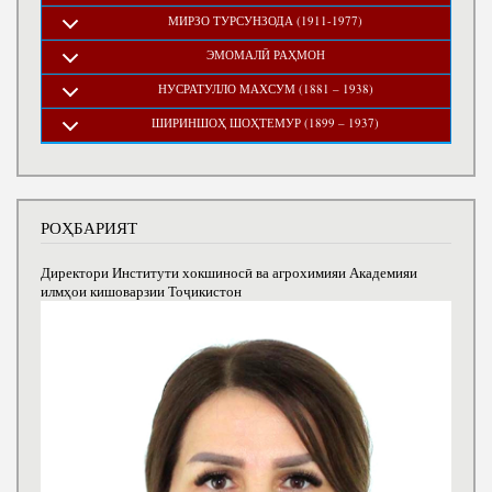
МИРЗО ТУРСУНЗОДА (1911-1977)
ЭМОМАЛӢ РАҲМОН
НУСРАТУЛЛО МАХСУМ (1881 – 1938)
ШИРИНШОҲ ШОҲТЕМУР (1899 – 1937)
РОҲБАРИЯТ
Директори Институти хокшиносӣ ва агрохимияи Академияи
илмҳои кишоварзии Тоҷикистон