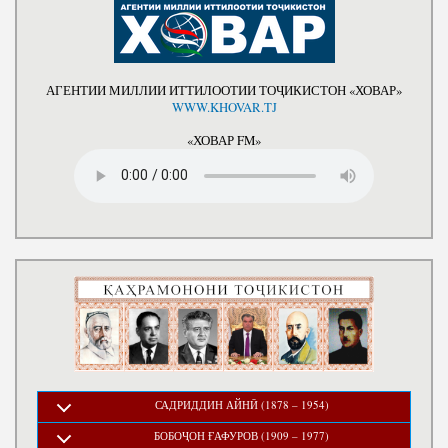
Салоҳият
Сохтори Институт
Тарҷумаи ҳол
Роҳбарон ва кормандон
Китобҳо
Таърихи роҳбарон
АГЕНТИИ МИЛЛИИ ИТТИЛООТИИ ТОҶИКИСТОН «ХОВАР»
Мақолаҳо
WWW.KHOVAR.TJ
Хадамоти матбуот
«ХОВАР FM»
ПРЕЗИДЕНТИ ҶУМҲУРИИ ТОҶИКИСТОН
САДРИДДИН АЙНӢ (1878 – 1954)
БОБОҶОН ҒАФУРОВ (1909 – 1977)