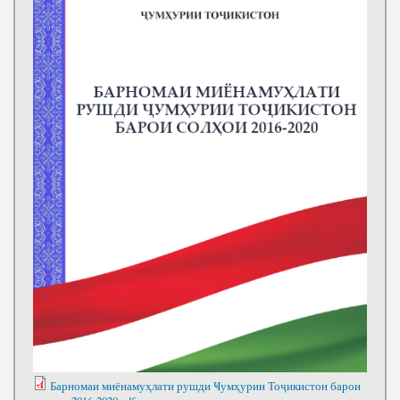
Барномаи миёнамуҳлати рушди Ҹумҳурии Тоҷикистон барои