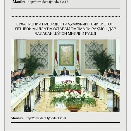
Манбаъ:
http://president.tj/node/33617
СУХАНРОНИИ ПРЕЗИДЕНТИ ҶУМҲУРИИ ТОҶИКИСТОН,
ПЕШВОИ МИЛЛАТ МУҲТАРАМ ЭМОМАЛӢ РАҲМОН ДАР
ҶАЛАСАИ ШӮРОИ МИЛЛИИ РУШД
Манбаъ:
http://president.tj/node/33598