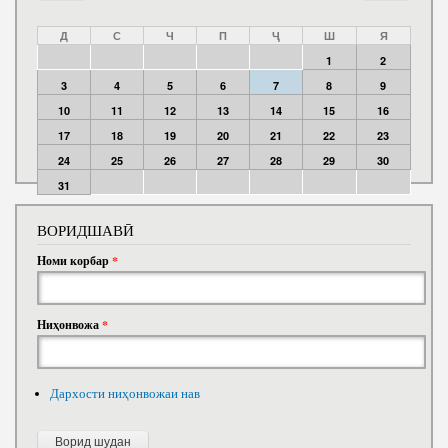
Д
С
Ч
П
Ҷ
Ш
Я
1
2
3
4
5
6
7
8
9
10
11
12
13
14
15
16
17
18
19
20
21
22
23
24
25
26
27
28
29
30
31
ВОРИДШАВӢ
Номи корбар
*
Ниҳонвожа
*
Дархости ниҳонвожаи нав