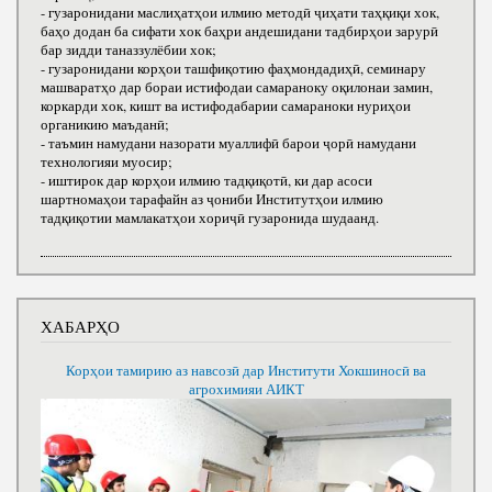
- гузаронидани маслиҳатҳои илмию методӣ ҷиҳати таҳқиқи хок,
баҳо додан ба сифати хок баҳри андешидани тадбирҳои зарурӣ
бар зидди таназзулёбии хок;
- гузаронидани корҳои ташфиқотию фаҳмондадиҳӣ, семинару
машваратҳо дар бораи истифодаи самараноку оқилонаи замин,
коркарди хок, кишт ва истифодабарии самараноки нуриҳои
органикию маъданӣ;
- таъмин намудани назорати муаллифӣ барои ҷорӣ намудани
технологияи муосир;
- иштирок дар корҳои илмию тадқиқотӣ, ки дар асоси
шартномаҳои тарафайн аз ҷониби Институтҳои илмию
тадқиқотии мамлакатҳои хориҷӣ гузаронида шудаанд.
ХАБАРҲО
Корҳои тамирию аз навсозӣ дар Институти Хокшиносӣ ва
агрохимияи АИКТ