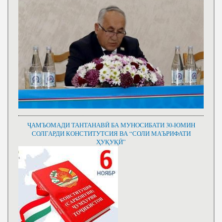
ҶАМЪОМАДИ ТАНТАНАВӢ БА МУНОСИБАТИ 30-ЮМИН
СОЛГАРДИ КОНСТИТУТСИЯ ВА “СОЛИ МАЪРИФАТИ
ҲУҚУҚӢ”