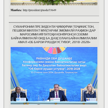
Манбаъ:
http://president.tj/node/33649
СУХАНРОНИИ ПРЕЗИДЕНТИ ҶУМҲУРИИ ТОҶИКИСТОН,
ПЕШВОИ МИЛЛАТ МУҲТАРАМ ЭМОМАЛӢ РАҲМОН ДАР
МАРОСИМИ ИФТИТОҲИ КОНФРОНСИ СЕЮМИ
БАЙНАЛМИЛАЛӢ ОИД БА ДАҲСОЛАИ БАЙНАЛМИЛАЛИИ
АМАЛ «ОБ БАРОИ РУШДИ УСТУВОР, 2018-2028»