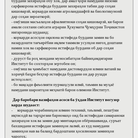
бурдани захираҳои обу хок, дар амал ҷорӣ намудани низоми
сарфакорона истифода бурдани захираҳои табии дар соҳаи
кишоварзӣ, коркарди низоми агроландшафтӣ ва биологикунонӣ
дар соҳаи зироаткорӣ;
- омӯзиши масъалаҳои афзалиятноки соҳаи кишоварзӣ, ки барои
амали сохтани сиёсати аграрии Ҳукумати Ҷумҳурии Тоҷикистон
нигаронида шудаанд;
- коркарди асосҳои оқилона истифода бурдани замин ва бо
назардошти тағъирёбии иқлим такмили усулҳои нигоҳ доштани
намии хок ва сарфакорона истифода бурдани об дар соҳаи
кишоварзӣ;
- дуруст ба роҳ мондани муносибатҳои байниҳамдигарии
Институт бо сохторҳои зертобеи он;
- омӯзиш ва ҷамъбаст намудани дастовардҳои илмии ватанӣ ва
хориҷӣ баҳри беҳтар истифода бурдани он дар рушди
истеҳсолот;
- бо мақсади фаъолияти пурмаҳсули илмӣ, таъмин ва муҳаё
намудани шароитҳои меҳнатӣ барои олимони Институт.
Дар баробари вазифаҳои асоси ба ӯҳдаи Институт вогузор
карда шудааст:
- коркарди чорабиниҳои илмию техникӣ, таълимӣ, пешгӯии
иқтисодӣ ва тарҳрезии барномаҳо оид ба истифодаи самараноки
захираҳои хок ва замин дар минтақаҳои обёришаванда, суръат
бахшидани истифодаи заминҳои лалмӣ, аз худ намудани
заминҳои нав ва баланд бардоштани ҳосилнокии заминҳои
чарогоҳ;