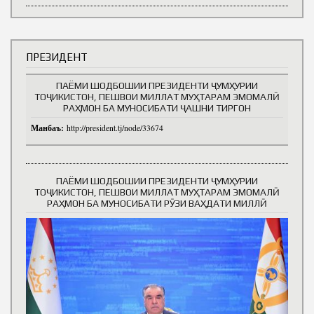
ПРЕЗИДЕНТ
ПАЁМИ ШОДБОШИИ ПРЕЗИДЕНТИ ҶУМҲУРИИ
ТОҶИКИСТОН, ПЕШВОИ МИЛЛАТ МУҲТАРАМ ЭМОМАЛӢ
РАҲМОН БА МУНОСИБАТИ ҶАШНИ ТИРГОН
Манбаъ:
http://president.tj/node/33674
ПАЁМИ ШОДБОШИИ ПРЕЗИДЕНТИ ҶУМҲУРИИ
ТОҶИКИСТОН, ПЕШВОИ МИЛЛАТ МУҲТАРАМ ЭМОМАЛӢ
РАҲМОН БА МУНОСИБАТИ РӮЗИ ВАҲДАТИ МИЛЛӢ