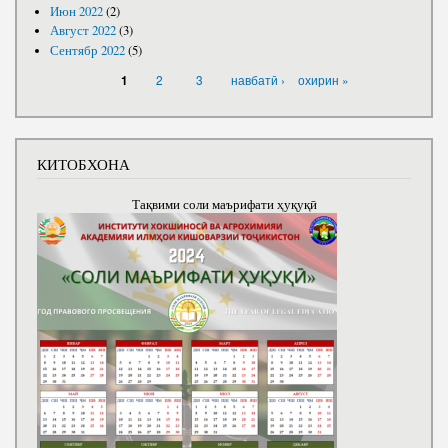
Июн 2022
(2)
Август 2022
(3)
Сентябр 2022
(5)
САҲИФАҲО
2
3
навбатӣ ›
охирин »
1
КИТОБХОНА
Тақвими соли маърифати ҳуқуқӣ