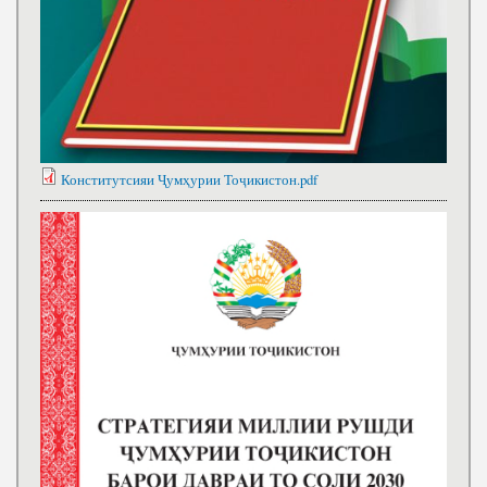
Конститутсияи Ҷумҳурии Тоҷикистон.pdf