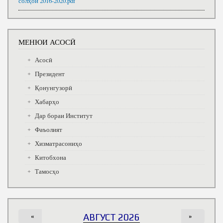
солҳои 2016-2020.pdf
МЕНЮИ АСОСӢ
Асосӣ
Президент
Қонунгузорӣ
Хабарҳо
Дар бораи Институт
Фаъолият
Хизматрасониҳо
Китобхона
Тамосҳо
«
АВГУСТ 2026
»