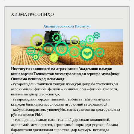
ХИЗМАТРАСОНИҲО
Хизматрасониҳои Институт
Институти хокшиносӣ ва агрохимияи Академияи илмҳои
кишоварзии Тоҷикистон хизматрасониҳои зеринро мувофиқи
Оиннома пешниҳод менамояд:
- гузаронидани ташхиси хокҳои ҷумҳурӣ доир ба хусусиятҳои
агрокимиёвӣ, физикӣ, физикӣ – кимиёвӣ, оби – физикӣ, биологӣ,
иқлимӣ ва дигар хусусиятҳо;
- гузаронидани корҳои таълимӣ, тарбия ва тайёр намудани
кадрҳои баландихтисоси соҳаи агрокимиё ва хокшиносӣ;
- қабули аспирантон, унвонҷӯён, магистрантон ва докторанон аз
рӯи ихтисоси РhD;
- тезонидани раванди илми-техникӣ дар соҳаи хокшиносӣ,
агрокимиё, мелиоратсия, агроиқлимӣ, коркарди усулҳои баланд
бардоштани ҳосилнокии зироатҳо, дар маҷмӯъ истифода