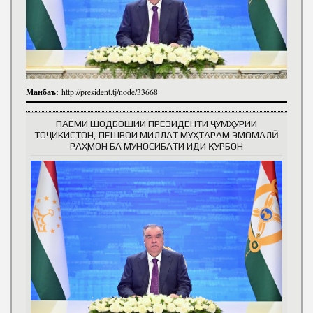
Манбаъ:
http://president.tj/node/33668
ПАЁМИ ШОДБОШИИ ПРЕЗИДЕНТИ ҶУМҲУРИИ
ТОҶИКИСТОН, ПЕШВОИ МИЛЛАТ МУҲТАРАМ ЭМОМАЛӢ
РАҲМОН БА МУНОСИБАТИ ИДИ ҚУРБОН