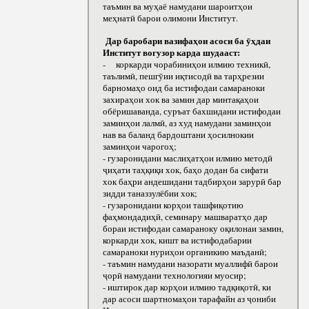
таъмин ва муҳаё намудани шароитҳои
меҳнатӣ барои олимони Институт.
Дар баробари вазифаҳои асоси ба ӯҳдаи
Институт вогузор карда шудааст:
- коркарди чорабиниҳои илмию техникӣ,
таълимӣ, пешгӯии иқтисодӣ ва тарҳрезии
барномаҳо оид ба истифодаи самараноки
захираҳои хок ва замин дар минтақаҳои
обёришаванда, суръат бахшидани истифодаи
заминҳои лалмӣ, аз худ намудани заминҳои
нав ва баланд бардоштани ҳосилнокии
заминҳои чарогоҳ;
- гузаронидани маслиҳатҳои илмию методӣ
ҷиҳати таҳқиқи хок, баҳо додан ба сифати
хок баҳри андешидани тадбирҳои зарурӣ бар
зидди таназзулёбии хок;
- гузаронидани корҳои ташфиқотию
фаҳмондадиҳӣ, семинару машваратҳо дар
бораи истифодаи самараноку оқилонаи замин,
коркарди хок, кишт ва истифодабарии
самараноки нуриҳои органикию маъданӣ;
- таъмин намудани назорати муаллифӣ барои
ҷорӣ намудани технологияи муосир;
- иштирок дар корҳои илмию тадқиқотӣ, ки
дар асоси шартномаҳои тарафайн аз ҷониби