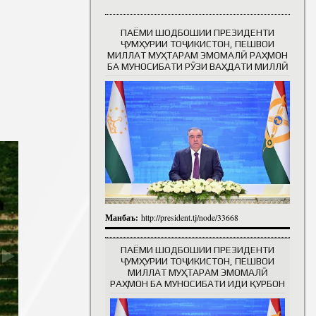
ПАЁМИ ШОДБОШИИ ПРЕЗИДЕНТИ
Таърихи роҳбарон
ҶУМҲУРИИ ТОҶИКИСТОН, ПЕШВОИ
МИЛЛАТ МУҲТАРАМ ЭМОМАЛӢ РАҲМОН
БА МУНОСИБАТИ РӮЗИ ВАҲДАТИ МИЛЛӢ
Манбаъ:
http://president.tj/node/33668
ПАЁМИ ШОДБОШИИ ПРЕЗИДЕНТИ
ҶУМҲУРИИ ТОҶИКИСТОН, ПЕШВОИ
МИЛЛАТ МУҲТАРАМ ЭМОМАЛӢ
РАҲМОН БА МУНОСИБАТИ ИДИ ҚУРБОН