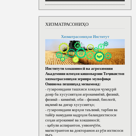
ХИЗМАТРАСОНИҲО
Хизматрасониҳои Институт
Институти хокшиносӣ ва агрохимияи
Академияи илмҳои кишоварзии Тоҷикистон
хизматрасониҳои зеринро мувофиқи
Оиннома пешниҳод менамояд:
- гузаронидани ташхиси хокҳои ҷумҳурӣ
доир ба хусусиятҳои агрокимиёвӣ, физикӣ,
физикӣ – кимиёвӣ, оби – физикӣ, биологӣ,
иқлимӣ ва дигар хусусиятҳо;
- гузаронидани корҳои таълимӣ, тарбия ва
тайёр намудани кадрҳои баландихтисоси
соҳаи агрокимиё ва хокшиносӣ;
- қабули аспирантон, унвонҷӯён,
магистрантон ва докторанон аз рӯи ихтисоси
РhD;