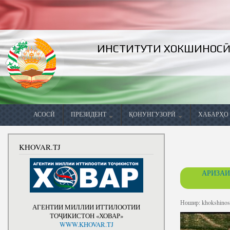
ИНСТИТУТИ ХОКШИНОСӢ
Ҷустуҷӯ
Забонҳо
Шакли ҷустуҷӯ
АСОСӢ
ПРЕЗИДЕНТ
ҚОНУНГУЗОРӢ
ХАБАРҲО
Вохӯриҳо
Конститутсияи Ҷумҳурии
Фармонҳо
Салоҳият
KHOVAR.TJ
Тоҷикистон
Суханрониҳо
Паёмҳо
Тарҷумаи ҳо
Стратегияи миллии рушди
АРИЗАИ
Ҷумҳурии Тоҷикистон барои
Сафарҳои
Барқияҳо
Китобҳо
давраи то соли 2030
дохилӣ
Суҳбатҳои
Мақолаҳо
Барномаи миёнамӯҳлати
Сафарҳои
телефонӣ
Ношир:
khokshinos.
АГЕНТИИ МИЛЛИИ ИТТИЛООТИИ
рушди Ҹумҳурии
хориҷӣ
Хадамоти ма
Тоҷикистон барои солҳои
ТОҶИКИСТОН «ХОВАР»
Аксҳо
2016-2020
WWW.KHOVAR.TJ