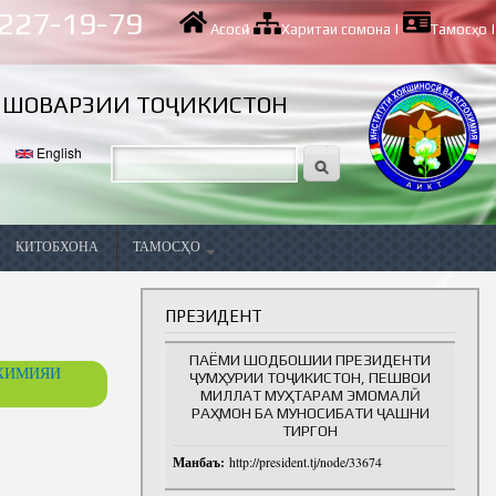
 227-19-79
Асосӣ
|
Харитаи сомона
|
Тамосҳо
|
ИШОВАРЗИИ ТОҶИКИСТОН
English
КИТОБХОНА
ТАМОСҲО
Вазифаҳои холӣ
ПРЕЗИДЕНТ
ПАЁМИ ШОДБОШИИ ПРЕЗИДЕНТИ
ОХИМИЯИ
ҶУМҲУРИИ ТОҶИКИСТОН, ПЕШВОИ
МИЛЛАТ МУҲТАРАМ ЭМОМАЛӢ
РАҲМОН БА МУНОСИБАТИ ҶАШНИ
ТИРГОН
Манбаъ:
http://president.tj/node/33674
ва