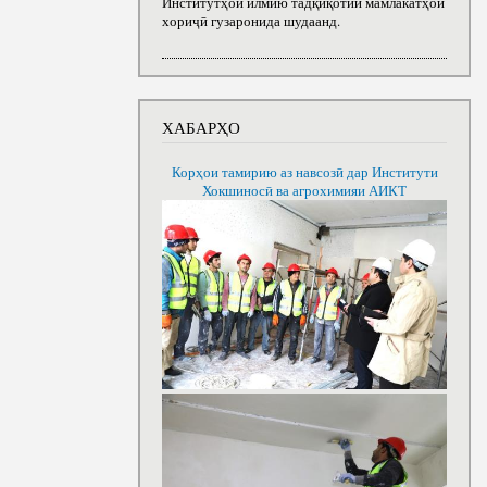
Институтҳои илмию тадқиқотии мамлакатҳои
хориҷӣ гузаронида шудаанд.
ХАБАРҲО
Корҳои тамирию аз навсозӣ дар Институти
Хокшиносӣ ва агрохимияи АИКТ