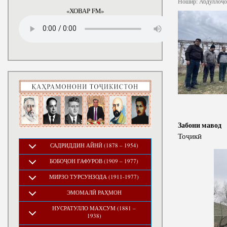
Ношир:
Абдуллоҷон
«ХОВАР FM»
Забони мавод
Тоҷикӣ
САДРИДДИН АЙНӢ (1878 – 1954)
БОБОҶОН ҒАФУРОВ (1909 – 1977)
МИРЗО ТУРСУНЗОДА (1911-1977)
ЭМОМАЛӢ РАҲМОН
НУСРАТУЛЛО МАХСУМ (1881 –
1938)