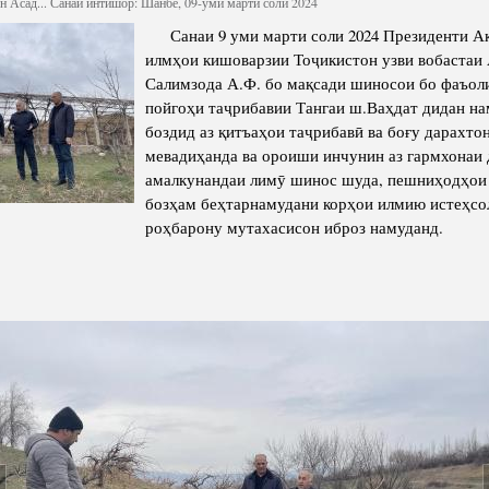
 Асад...
Санаи интишор: Шанбе, 09-уми марти соли 2024
Сохтори Институт
Санаи 9 уми марти соли 2024 Президенти А
илмҳои кишоварзии Тоҷикистон узви вобаста
Роҳбарон ва кормандон
Салимзода А.Ф. бо мақсади шиносои бо фаъоли
пойгоҳи таҷрибавии Тангаи ш.Ваҳдат дидан на
боздид аз қитъаҳои таҷрибавӣ ва боғу дарахто
мевадиҳанда ва ороиши инчунин аз гармхонаи
амалкунандаи лимӯ шинос шуда, пешниҳодҳои
бозҳам беҳтарнамудани корҳои илмию истеҳсо
роҳбарону мутахасисон иброз намуданд.