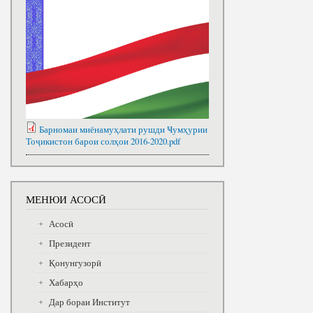
Барномаи миёнамуҳлати рушди Ҹумҳурии
Тоҷикистон барои солҳои 2016-2020.pdf
МЕНЮИ АСОСӢ
Асосӣ
Президент
Қонунгузорӣ
Хабарҳо
Дар бораи Институт