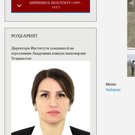
ШИРИНШОҲ ШОҲТЕМУР (1899 –
1937)
РОҲБАРИЯТ
Директори Институти хокшиносӣ ва
агрохимияи Академияи илмҳои кишоварзии
Тоҷикистон
Меню:
Хабарҳо