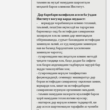
таъмин ва муҳаё намудани шароитҳои
меҳнатӣ барои олимони Институт.
Дар баробари вазифаҳои асоси ба ӯҳдаи
Институт вогузор карда шудааст:
- коркарди чорабиниҳои илмию техникӣ,
таълимӣ, пешгӯии иқтисодӣ ва тарҳрезии
барномаҳо оид ба истифодаи самараноки
захираҳои хок ва замин дар минтақаҳои
обёришаванда, суръат бахшидани истифодаи
заминҳои лалмӣ, аз худ намудани заминҳои
нав ва баланд бардоштани ҳосилнокии
заминҳои чарогоҳ;
- гузаронидани маслиҳатҳои илмию методӣ
ҷиҳати таҳқиқи хок, баҳо додан ба сифати
хок баҳри андешидани тадбирҳои зарурӣ бар
зидди таназзулёбии хок;
- гузаронидани корҳои ташфиқотию
фаҳмондадиҳӣ, семинару машваратҳо дар
бораи истифодаи самараноку оқилонаи замин,
коркарди хок, кишт ва истифодабарии
самараноки нуриҳои органикию маъданӣ;
- таъмин намудани назорати муаллифӣ барои
ҷорӣ намудани технологияи муосир;
- иштирок дар корҳои илмию тадқиқотӣ, ки
дар асоси шартномаҳои тарафайн аз ҷониби