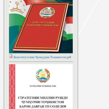
Конститутсияи Ҷумҳурии Тоҷикистон.pdf