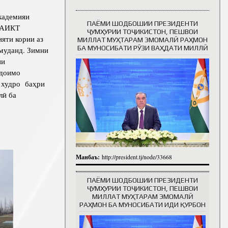
кадемияи
ПАЁМИ ШОДБОШИИ ПРЕЗИДЕНТИ
и АИКТ
Таърихи роҳбарон
ҶУМҲУРИИ ТОҶИКИСТОН, ПЕШВОИ
яти кории аз
МИЛЛАТ МУҲТАРАМ ЭМОМАЛӢ РАҲМОН
БА МУНОСИБАТИ РӮЗИ ВАҲДАТИ МИЛЛӢ
муданд. Зимни
ни
 доимо
 худро баҳри
лӣ ба
Манбаъ:
http://president.tj/node/33668
ПАЁМИ ШОДБОШИИ ПРЕЗИДЕНТИ
ҶУМҲУРИИ ТОҶИКИСТОН, ПЕШВОИ
МИЛЛАТ МУҲТАРАМ ЭМОМАЛӢ
РАҲМОН БА МУНОСИБАТИ ИДИ ҚУРБОН