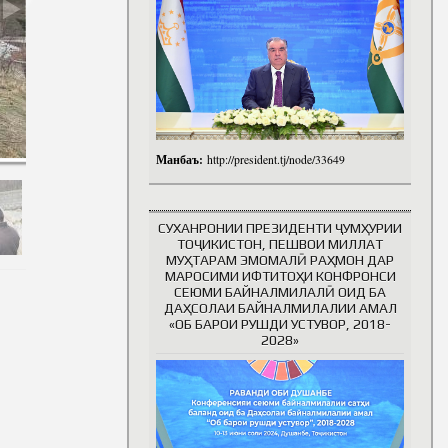
Манбаъ:
http://president.tj/node/33649
СУХАНРОНИИ ПРЕЗИДЕНТИ ҶУМҲУРИИ
ТОҶИКИСТОН, ПЕШВОИ МИЛЛАТ
МУҲТАРАМ ЭМОМАЛӢ РАҲМОН ДАР
МАРОСИМИ ИФТИТОҲИ КОНФРОНСИ
СЕЮМИ БАЙНАЛМИЛАЛӢ ОИД БА
ДАҲСОЛАИ БАЙНАЛМИЛАЛИИ АМАЛ
«ОБ БАРОИ РУШДИ УСТУВОР, 2018-
2028»