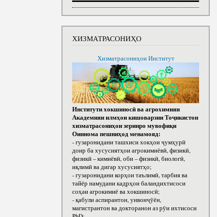
ХИЗМАТРАСОНИҲО
Хизматрасониҳои Институт
Институти хокшиносӣ ва агрохимияи
Академияи илмҳои кишоварзии Тоҷикистон
хизматрасониҳои зеринро мувофиқи
Оиннома пешниҳод менамояд:
- гузаронидани ташхиси хокҳои ҷумҳурӣ
доир ба хусусиятҳои агрокимиёвӣ, физикӣ,
физикӣ – кимиёвӣ, оби – физикӣ, биологӣ,
иқлимӣ ва дигар хусусиятҳо;
- гузаронидани корҳои таълимӣ, тарбия ва
тайёр намудани кадрҳои баландихтисоси
соҳаи агрокимиё ва хокшиносӣ;
- қабули аспирантон, унвонҷӯён,
магистрантон ва докторанон аз рӯи ихтисоси
РhD;