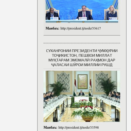
Манбаъ:
http://president.tj/node/33617
СУХАНРОНИИ ПРЕЗИДЕНТИ ҶУМҲУРИИ
ТОҶИКИСТОН, ПЕШВОИ МИЛЛАТ
МУҲТАРАМ ЭМОМАЛӢ РАҲМОН ДАР
ҶАЛАСАИ ШӮРОИ МИЛЛИИ РУШД
Манбаъ:
http://president.tj/node/33598