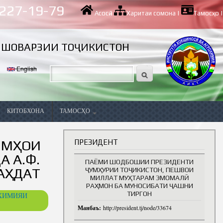
 227-19-79
Асосӣ
|
Харитаи сомона
|
Тамосҳо
|
ИШОВАРЗИИ ТОҶИКИСТОН
English
КИТОБХОНА
ТАМОСҲО
Вазифаҳои холӣ
ЛМҲОИ
ПРЕЗИДЕНТ
 А.Ф.
ПАЁМИ ШОДБОШИИ ПРЕЗИДЕНТИ
АҲДАТ
ҶУМҲУРИИ ТОҶИКИСТОН, ПЕШВОИ
МИЛЛАТ МУҲТАРАМ ЭМОМАЛӢ
РАҲМОН БА МУНОСИБАТИ ҶАШНИ
ТИРГОН
ОХИМИЯИ
Манбаъ:
http://president.tj/node/33674
ва