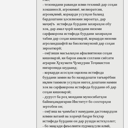
- тезонидани раванди илми-техникӣ дар соҳаи
хокшиносӣ, агрокимиё, мелиоратсия,
агроиқлимӣ, коркарди усулҳои баланд
бардоштани ҳосилнокии зироатҳо, дар
маҷмӯъ истифода бурдани захираҳои обу
хок, дар амал ҷорӣ намудани низоми
сарфакорона истифода бурдани захираҳои
табии дар соҳаи кишоварзӣ, коркарди низоми
агроландшафтӣ ва биологикунонӣ дар соҳаи
зироаткорӣ;
- омӯзиши масъалаҳои афзалиятноки соҳаи
кишоварзӣ, ки барои амали сохтани сиёсати
аграрии Ҳукумати Ҷумҳурии Тоҷикистон
нигаронида шудаанд;
- коркарди асосҳои оқилона истифода
бурдани замин ва бо назардошти тағъирёбии
иқлим такмили усулҳои нигоҳ доштани намии
хок ва сарфакорона истифода бурдани об дар
соҳаи кишоварзӣ;
- дуруст ба роҳ мондани муносибатҳои
байниҳамдигарии Институт бо сохторҳои
зертобеи он;
- омӯзиш ва ҷамъбаст намудани дастовардҳои
илмии ватанӣ ва хориҷӣ баҳри беҳтар
истифода бурдани он дар рушди истеҳсолот;
- бо мақсади фаъолияти пурмаҳсули илмӣ,