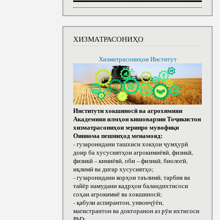
ХИЗМАТРАСОНИҲО
Хизматрасониҳои Институт
Институти хокшиносӣ ва агрохимияи
Академияи илмҳои кишоварзии Тоҷикистон
хизматрасониҳои зеринро мувофиқи
Оиннома пешниҳод менамояд:
- гузаронидани ташхиси хокҳои ҷумҳурӣ
доир ба хусусиятҳои агрокимиёвӣ, физикӣ,
физикӣ – кимиёвӣ, оби – физикӣ, биологӣ,
иқлимӣ ва дигар хусусиятҳо;
- гузаронидани корҳои таълимӣ, тарбия ва
тайёр намудани кадрҳои баландихтисоси
соҳаи агрокимиё ва хокшиносӣ;
- қабули аспирантон, унвонҷӯён,
магистрантон ва докторанон аз рӯи ихтисоси
РhD;