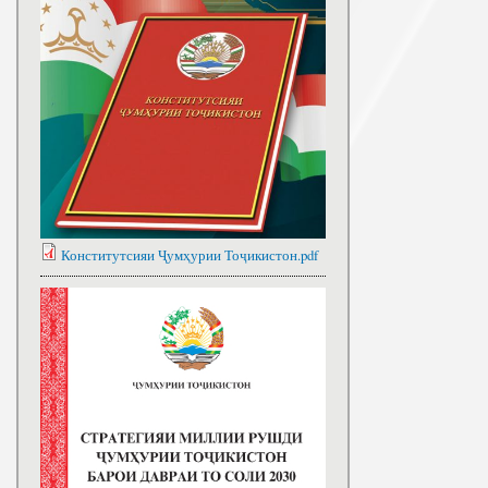
Конститутсияи Ҷумҳурии Тоҷикистон.pdf