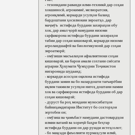
- тезонидани раванди илми-техникӣ дар соҳаи
хокшиносӣ, агрокимиё, мелиоратсия,
агроиқлимӣ, коркарди усулҳои баланд
бардоштани ҳосилнокии зироатҳо, дар
маҷмӯъ истифода бурдани захираҳои обу
хок, дар амал ҷорӣ намудани низоми
сарфакорона истифода бурдани захираҳои
табии дар соҳаи кишоварзӣ, коркарди низоми
агроландшафтӣ ва биологикунонӣ дар соҳаи
зироаткорӣ;
- омӯзиши масъалаҳои афзалиятноки соҳаи
кишоварзӣ, ки барои амали сохтани сиёсати
аграрии Ҳукумати Ҷумҳурии Тоҷикистон
нигаронида шудаанд;
- коркарди асосҳои оқилона истифода
бурдани замин ва бо назардошти тағъирёбии
иқлим такмили усулҳои нигоҳ доштани намии
хок ва сарфакорона истифода бурдани об дар
соҳаи кишоварзӣ;
- дуруст ба роҳ мондани муносибатҳои
байниҳамдигарии Институт бо сохторҳои
зертобеи он;
- омӯзиш ва ҷамъбаст намудани дастовардҳои
илмии ватанӣ ва хориҷӣ баҳри беҳтар
истифода бурдани он дар рушди истеҳсолот;
- бо мақсади фаъолияти пурмаҳсули илмӣ,