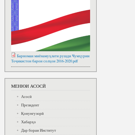
Барномаи миёнамуҳлати рушди Ҹумҳурии
Тоҷикистон барои солҳои 2016-2020.pdf
МЕНЮИ АСОСӢ
Асосӣ
Президент
Қонунгузорӣ
Хабарҳо
Дар бораи Институт