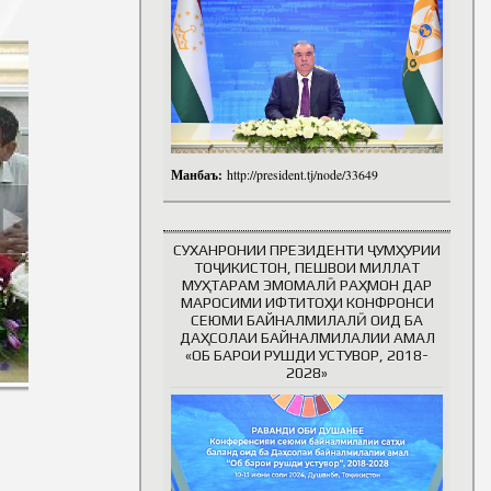
Манбаъ:
http://president.tj/node/33649
СУХАНРОНИИ ПРЕЗИДЕНТИ ҶУМҲУРИИ
ТОҶИКИСТОН, ПЕШВОИ МИЛЛАТ
МУҲТАРАМ ЭМОМАЛӢ РАҲМОН ДАР
МАРОСИМИ ИФТИТОҲИ КОНФРОНСИ
СЕЮМИ БАЙНАЛМИЛАЛӢ ОИД БА
ДАҲСОЛАИ БАЙНАЛМИЛАЛИИ АМАЛ
«ОБ БАРОИ РУШДИ УСТУВОР, 2018-
2028»