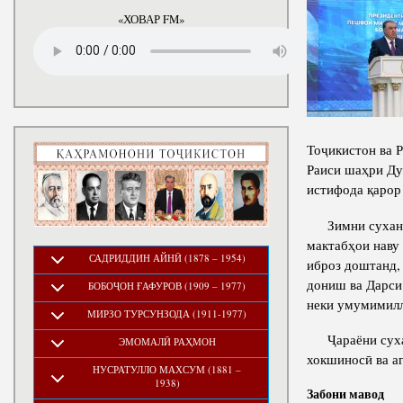
«ХОВАР FM»
Тоҷикистон ва 
Раиси шаҳри Ду
истифода қарор 
Зимни суханрон
мактабҳои наву
САДРИДДИН АЙНӢ (1878 – 1954)
иброз доштанд, 
дониш ва Дарси
БОБОҶОН ҒАФУРОВ (1909 – 1977)
неки умумимилл
МИРЗО ТУРСУНЗОДА (1911-1977)
Ҷараёни сухан
ЭМОМАЛӢ РАҲМОН
хокшиносӣ ва а
НУСРАТУЛЛО МАХСУМ (1881 –
1938)
Забони мавод