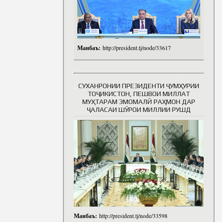
Манбаъ:
http://president.tj/node/33617
СУХАНРОНИИ ПРЕЗИДЕНТИ ҶУМҲУРИИ
ТОҶИКИСТОН, ПЕШВОИ МИЛЛАТ
МУҲТАРАМ ЭМОМАЛӢ РАҲМОН ДАР
ҶАЛАСАИ ШӮРОИ МИЛЛИИ РУШД
Манбаъ:
http://president.tj/node/33598