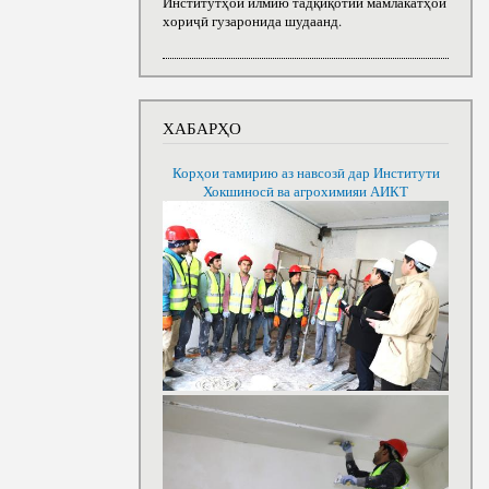
Институтҳои илмию тадқиқотии мамлакатҳои
хориҷӣ гузаронида шудаанд.
ХАБАРҲО
Корҳои тамирию аз навсозӣ дар Институти
Хокшиносӣ ва агрохимияи АИКТ