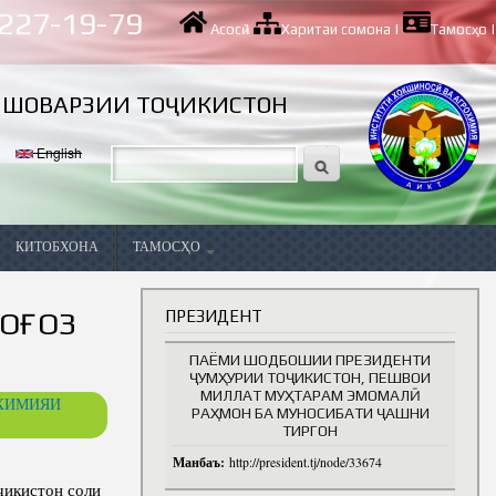
 227-19-79
Асосӣ
|
Харитаи сомона
|
Тамосҳо
|
ИШОВАРЗИИ ТОҶИКИСТОН
English
КИТОБХОНА
ТАМОСҲО
Вазифаҳои холӣ
 ОҒОЗ
ПРЕЗИДЕНТ
ПАЁМИ ШОДБОШИИ ПРЕЗИДЕНТИ
ҶУМҲУРИИ ТОҶИКИСТОН, ПЕШВОИ
МИЛЛАТ МУҲТАРАМ ЭМОМАЛӢ
ОХИМИЯИ
РАҲМОН БА МУНОСИБАТИ ҶАШНИ
ТИРГОН
Манбаъ:
http://president.tj/node/33674
ва
ҷикистон соли