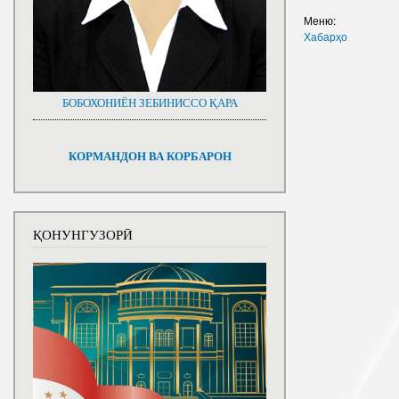
Меню:
Хабарҳо
БОБОХОНИЁН ЗЕБИНИССО ҚАРА
КОРМАНДОН ВА КОРБАРОН
ҚОНУНГУЗОРӢ