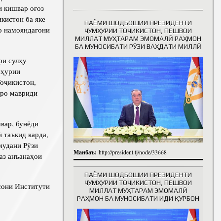
и кишвар оғоз
кистон ба яке
ПАЁМИ ШОДБОШИИ ПРЕЗИДЕНТИ
о намояндагони
Таърихи роҳбарон
ҶУМҲУРИИ ТОҶИКИСТОН, ПЕШВОИ
МИЛЛАТ МУҲТАРАМ ЭМОМАЛӢ РАҲМОН
БА МУНОСИБАТИ РӮЗИ ВАҲДАТИ МИЛЛӢ
и сулҳу
мҳурии
оҷикистон,
-ро мавриди
вар, бунёди
 таъкид карда,
мудани Рӯзи
Манбаъ:
http://president.tj/node/33668
аз анъанаҳои
ПАЁМИ ШОДБОШИИ ПРЕЗИДЕНТИ
ҶУМҲУРИИ ТОҶИКИСТОН, ПЕШВОИ
они Институти
МИЛЛАТ МУҲТАРАМ ЭМОМАЛӢ
РАҲМОН БА МУНОСИБАТИ ИДИ ҚУРБОН