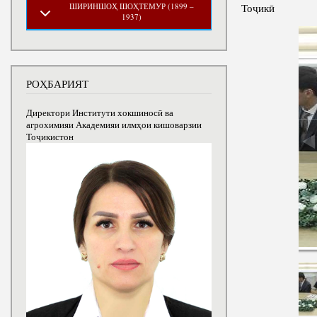
ШИРИНШОҲ ШОҲТЕМУР (1899 –
Тоҷикӣ
1937)
РОҲБАРИЯТ
Директори Институти хокшиносӣ ва
агрохимияи Академияи илмҳои кишоварзии
Тоҷикистон