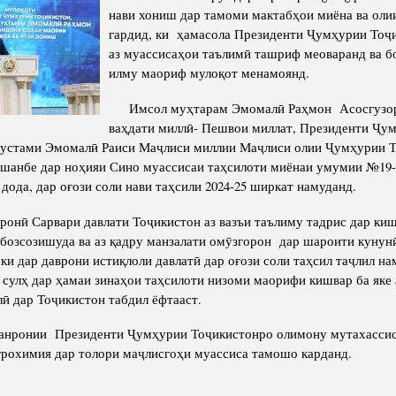
нави хониш дар тамоми мактабҳои миёна ва оли
Сохтори Институт
гардид, ки ҳамасола Президенти Ҷумҳурии Тоҷи
аз муассисаҳои таълимӣ ташриф меоваранд ва б
Роҳбарон ва кормандон
илму маориф мулоқот менамоянд.
Имсол муҳтарам Эмомалӣ Раҳмон Асосгузор
ваҳдати миллӣ- Пешвои миллат, Президенти Ҷу
Рустами Эмомалӣ Раиси Маҷлиси миллии Маҷлиси олии Ҷумҳурии Т
шанбе дар ноҳияи Сино муассисаи таҳсилоти миёнаи умумии №19
дода, дар оғози соли нави таҳсили 2024-25 ширкат намуданд.
ӣ Сарвари давлати Тоҷикистон аз вазъи таълиму тадрис дар киш
 бозсозишуда ва аз қадру манзалати омӯзгорон дар шароити кунунӣ
ки дар даврони истиқлоли давлатӣ дар оғози соли таҳсил таҷлил на
 сулҳ дар ҳамаи зинаҳои таҳсилоти низоми маорифи кишвар ба яке 
ӣ дар Тоҷикистон табдил ёфтааст.
ронии Президенти Ҷумҳурии Тоҷикистонро олимону мутахассис
грохимия дар толори маҷлисгоҳи муассиса тамошо карданд.