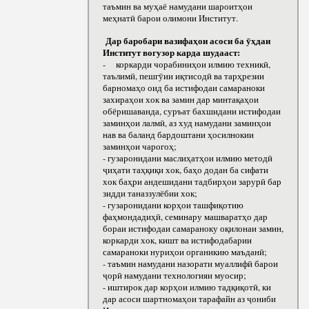
таъмин ва муҳаё намудани шароитҳои
меҳнатӣ барои олимони Институт.
Дар баробари вазифаҳои асоси ба ӯҳдаи
Институт вогузор карда шудааст:
- коркарди чорабиниҳои илмию техникӣ,
таълимӣ, пешгӯии иқтисодӣ ва тарҳрезии
барномаҳо оид ба истифодаи самараноки
захираҳои хок ва замин дар минтақаҳои
обёришаванда, суръат бахшидани истифодаи
заминҳои лалмӣ, аз худ намудани заминҳои
нав ва баланд бардоштани ҳосилнокии
заминҳои чарогоҳ;
- гузаронидани маслиҳатҳои илмию методӣ
ҷиҳати таҳқиқи хок, баҳо додан ба сифати
хок баҳри андешидани тадбирҳои зарурӣ бар
зидди таназзулёбии хок;
- гузаронидани корҳои ташфиқотию
фаҳмондадиҳӣ, семинару машваратҳо дар
бораи истифодаи самараноку оқилонаи замин,
коркарди хок, кишт ва истифодабарии
самараноки нуриҳои органикию маъданӣ;
- таъмин намудани назорати муаллифӣ барои
ҷорӣ намудани технологияи муосир;
- иштирок дар корҳои илмию тадқиқотӣ, ки
дар асоси шартномаҳои тарафайн аз ҷониби