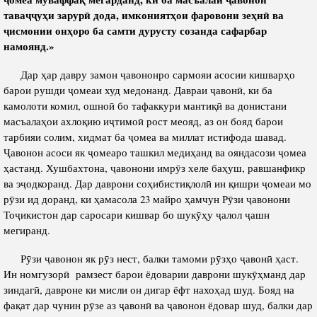
тава
ҷҷ
у
ҳ
и
зарур
ӣ
дода
,
им
коният
ҳ
ои
фаровони
зе
ҳ
н
ӣ
ва
ҷ
исмонии
он
ҳ
оро
ба
самти
дурусту
созанда
сафарбар
намоянд.
»
Дар ҳар давру замон ҷавононро сармояи асосии кишварҳо
барои рушди ҷомеаи худ медонанд. Давраи ҷавонӣ, ки ба
камолоти комил, ошноӣ бо тафаккури мантиқӣ ва донистани
масъалаҳои ахлоқию иҷтимоӣ рост меояд, аз он бояд барои
тарбияи солим, хидмат ба ҷомеа ва миллат истифода шавад.
Ҷавонон асоси як ҷомеаро ташкил медиҳанд ва ояндасози ҷомеа
ҳастанд. Хушбахтона, ҷавонони имрӯз хеле баҳуш, равшанфикр
ва эҷодкоранд. Дар даврони соҳибистиқлолӣ ин қишри ҷомеаи мо
рӯзи ид доранд, ки ҳамасола 23 майро ҳамчун Рӯзи ҷавонони
Тоҷикистон дар саросари кишвар бо шукӯҳу ҷалол ҷашн
мегиранд.
Рӯзи ҷавонон як рӯз нест, балки тамоми рӯзҳо ҷавонӣ ҳаст.
Ин номгузорӣ рамзест барои ёдоварии даврони шукӯҳманд дар
зиндагӣ, давроне ки мисли он дигар ёфт нахоҳад шуд. Бояд на
фақат дар чунин рӯзе аз ҷавонӣ ва ҷавонон ёдовар шуд, балки дар