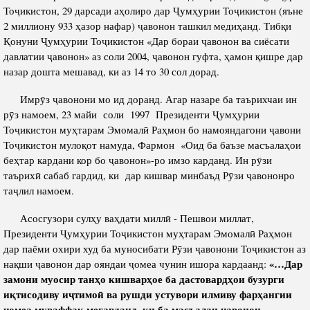
Салоҳият
Сохтори Институт
Тоҷикистон, 29 дарсади аҳолиро дар Ҷумҳурии Тоҷикистон (яъне
2 миллиону 933 ҳазор нафар) ҷавонон ташкил медиҳанд. Тибқи
Тарҷумаи ҳол
Роҳбарон ва кормандон
Қонуни Ҷумҳурии Тоҷикистон «Дар бораи ҷавонон ва сиёсати
Китобҳо
давлатии ҷавонон» аз соли 2004, ҷавонон гуфта, ҳамон қишре дар
Таърихи роҳбарон
назар дошта мешавад, ки аз 14 то 30 сол дорад.
Мақолаҳо
Хадамоти матбуот
Имрӯз ҷавонони мо ид доранд. Агар назаре ба таърихчаи ин
рӯз намоем, 23 майи соли 1997 Президенти Ҷумҳурии
Тоҷикистон муҳтарам Эмомалӣ Раҳмон бо намояндагони ҷавони
ПРЕЗИДЕНТИ ҶУМҲУРИИ ТОҶИКИСТОН
Тоҷикистон мулоқот намуда, Фармон «Оид ба баъзе масъалаҳои
беҳтар кардани кор бо ҷавонон»-ро имзо карданд. Ин рӯзи
таърихӣ сабаб гардид, ки дар кишвар минбаъд Рӯзи ҷавононро
таҷлил намоем.
Асосгузори сулҳу ваҳдати миллӣ - Пешвои миллат,
Президенти Ҷумҳурии Тоҷикистон муҳтарам Эмомалӣ Раҳмон
дар паёми охири худ ба муносибати Рӯзи ҷавонони Тоҷикистон
аз
«…
Дар
нақши
ҷавонон дар ояндаи ҷомеа чунин ишора кардаанд:
замони муосир тан
ҳ
о
кишвар
ҳ
ое
ба
дастовард
ҳ
ои
бузурги
и
қ
тисодиву
и
ҷ
тимо
ӣ
ва
рушди
устувори
илмиву
фар
ҳ
ангии
ҷ
омеа
муваффа
қ
мегарданд
,
ки
ба
масъалаи
ҷ
авонон