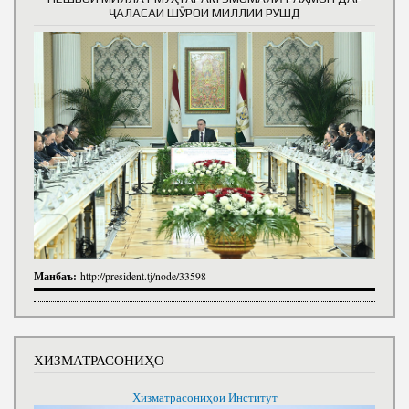
ҶАЛАСАИ ШӮРОИ МИЛЛИИ РУШД
Манбаъ:
http://president.tj/node/33598
ХИЗМАТРАСОНИҲО
Хизматрасониҳои Институт