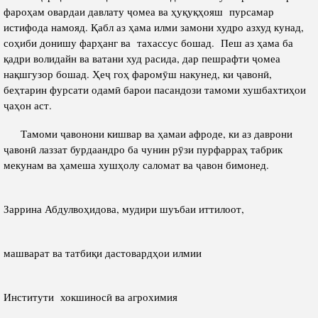
фароҳам овардаи давлату ҷомеа ва ҳуқуқҳояш пурсамар
истифода намояд. Қабл аз ҳама илми замони худро азхуд кунад,
соҳиби донишу фарҳанг ва тахассус бошад. Пеш аз ҳама ба
қадри волидайн ва ватани худ расида, дар пешрафти ҷомеа
нақшгузор бошад. Ҳеҷ гоҳ фаромӯш накунед, ки ҷавонӣ,
беҳтарин фурсати одамӣ барои пасандози тамоми хушбахтиҳои
ҷаҳон аст.
Тамоми ҷавонони кишвар ва ҳамаи афроде, ки аз даврони
ҷавонӣ лаззат бурдаандро ба чунин рӯзи пурфарраҳ табрик
мекунам ва ҳамеша хушҳолу саломат ва ҷавон бимонед.
Заррина Абдулвоҳидова, мудири шуъбаи иттилоот,
машварат ва татбиқи дастовардҳои илмии
Институти хокшиносӣ ва агрохимия