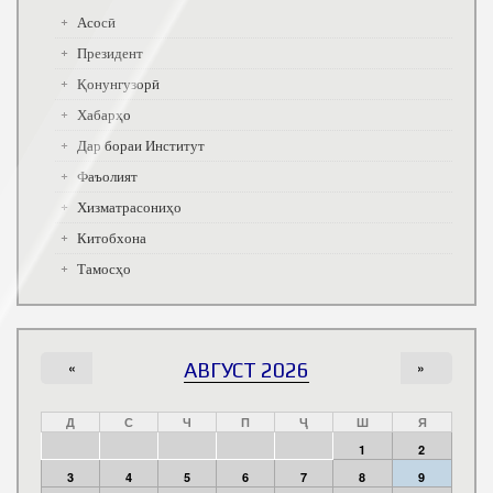
Асосӣ
Президент
Қонунгузорӣ
Хабарҳо
Дар бораи Институт
Фаъолият
Хизматрасониҳо
Китобхона
Тамосҳо
«
АВГУСТ 2026
»
Д
С
Ч
П
Ҷ
Ш
Я
1
2
3
4
5
6
7
8
9