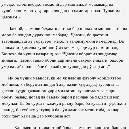
умедҳо ва эътиқодҳои осмонӣ дар ман амалӣ мешаванд ва
хушбахтии маро ҳеҷ тарси ояндаи он намеларзонад. Чунки ман
ҷавонам.»
Ҷавонӣ, сармояи беҳамто аст, ки бар шонаҳои мо нишаста, ва
моро ба ояндаи дурахшон мебарад. Ҷавонӣ, бо дастони
тавонмандаш ҳеҷ орзӯеро маҳол ё ғайримумкин намедонад. Ва
чашмҳои ҳамеша хушбини ӯ аз ҳеҷ мақсаде дур намемонанд.
Баъзеҳо ба чунин назаранд, ки: “Ҷавонӣ иборат аз зиндагиву
зиндагӣ, ҷавонӣ танҳо ободӣ дар миёни саҳрои зиндагӣ, баҳори
умр ва лабханди зебое бар лабҳои хушкидаи рӯзгор аст.”
Ин ба чунин маъност, ки мо як ҷавони фаъолу қобилиятеро
мебинем, ки берун аз зиндагӣ дар назди худ ҳадаф гузошта ва
ҳастии худро ҳалқаи занҷири миллаташ гузоштааст ва садои
орому баланд дорад ва баъдан барои расидан ба ҳадафаш кор
мекунад. Ва бо суръат ҳамчун раъду барқ, бо қуввати туфонҳои
шадид, бо суботу устуворӣ ба сӯи камолот мешитобад ва дар
роҳи ҳаёт ҳамеша дар мубориза аст.
Ҳар ҷавони тоҷикистонӣ бояд аз имкону шароити барояш