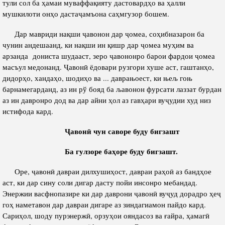
тули сол ба ҳамаи муваффақияту дастовардҳо ва ҳалли
мушкилоти онҳо дастаҷамъона саҳмгузор бошем.
Дар мавриди нақши ҷавонон дар ҷомеа, соҳибназарон ба
чунин андешаанд, ки нақши ин қишр дар ҷомеа муҳим ва
арзанда дониста шудааст, зеро ҷавононро барои фардои ҷомеа
масъул медонанд. Ҷавонӣ ёдовари рузгори хуше аст, гаштанҳо,
дидорҳо, хандаҳо, шодиҳо ва ... даврањоест, ки њељ гоњ
барнамегарданд, аз ин рў бояд ба љавонон фурсати лаззат бурдан
аз ин давронро дод ва дар айни ҳол аз гавҳари вуҷудии худ низ
истифода кард.
Ҷ
авон
ӣ
чун саворе буду бигзашт
Ба гулзоре ба
ҳ
оре буду бигзашт.
Оре, ҷавонӣ давраи дилхушиҳост, давраи раҳоӣ аз бандҳое
аст, ки дар сину соли дигар дасту пойи инсонро мебандад.
Энержии васфнопазире ки дар даврони ҷавонӣ вуҷуд дорадро ҳеҷ
гоҳ наметавон дар давраи дигаре аз зиндагиамон пайдо кард.
Сариҳол, шоду пурэнержӣ, орзуҳои ояндасоз ва ғайра, ҳамагӣ