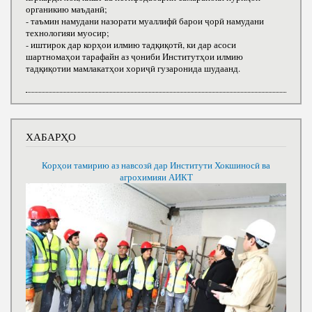
органикию маъданӣ;
- таъмин намудани назорати муаллифӣ барои ҷорӣ намудани
технологияи муосир;
- иштирок дар корҳои илмию тадқиқотӣ, ки дар асоси
шартномаҳои тарафайн аз ҷониби Институтҳои илмию
тадқиқотии мамлакатҳои хориҷӣ гузаронида шудаанд.
ХАБАРҲО
Корҳои тамирию аз навсозӣ дар Институти Хокшиносӣ ва
агрохимияи АИКТ