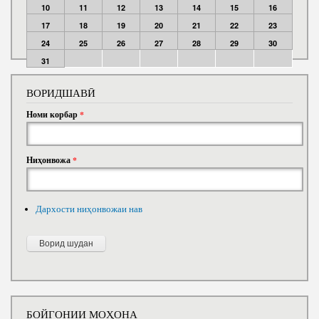
10
11
12
13
14
15
16
17
18
19
20
21
22
23
24
25
26
27
28
29
30
31
ВОРИДШАВӢ
Номи корбар
*
Ниҳонвожа
*
Дархости ниҳонвожаи нав
БОЙГОНИИ МОҲОНА