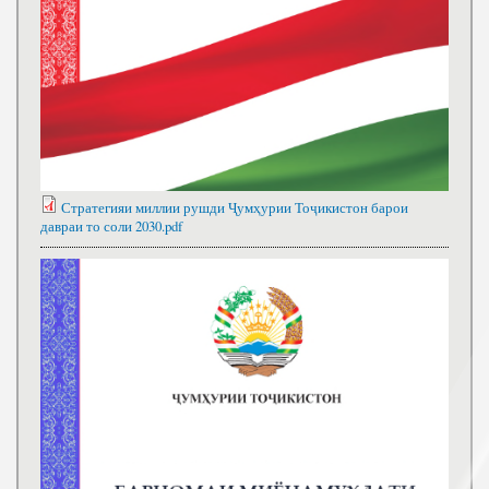
Стратегияи миллии рушди Ҷумҳурии Тоҷикистон барои
давраи то соли 2030.pdf