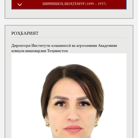
ШИРИНШОҲ ШОҲТЕМУР (1899 – 1937)
РОҲБАРИЯТ
Директори Институти хокшиносӣ ва агрохимияи Академияи
илмҳои кишоварзии Тоҷикистон