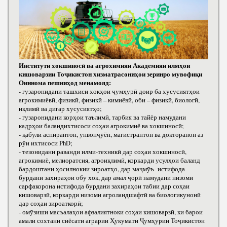
Институти хокшиносӣ ва агрохимияи Академияи илмҳои
кишоварзии Тоҷикистон хизматрасониҳои зеринро мувофиқи
Оиннома пешниҳод менамояд:
- гузаронидани ташхиси хокҳои ҷумҳурӣ доир ба хусусиятҳои
агрокимиёвӣ, физикӣ, физикӣ – кимиёвӣ, оби – физикӣ, биологӣ,
иқлимӣ ва дигар хусусиятҳо;
- гузаронидани корҳои таълимӣ, тарбия ва тайёр намудани
кадрҳои баландихтисоси соҳаи агрокимиё ва хокшиносӣ;
- қабули аспирантон, унвонҷӯён, магистрантон ва докторанон аз
рӯи ихтисоси РhD;
- тезонидани раванди илми-техникӣ дар соҳаи хокшиносӣ,
агрокимиё, мелиоратсия, агроиқлимӣ, коркарди усулҳои баланд
бардоштани ҳосилнокии зироатҳо, дар маҷмӯъ истифода
бурдани захираҳои обу хок, дар амал ҷорӣ намудани низоми
сарфакорона истифода бурдани захираҳои табии дар соҳаи
кишоварзӣ, коркарди низоми агроландшафтӣ ва биологикунонӣ
дар соҳаи зироаткорӣ;
- омӯзиши масъалаҳои афзалиятноки соҳаи кишоварзӣ, ки барои
амали сохтани сиёсати аграрии Ҳукумати Ҷумҳурии Тоҷикистон