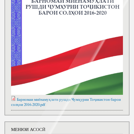
Барномаи миёнамуҳлати рушди Ҹумҳурии Тоҷикистон барои
солҳои 2016-2020.pdf
МЕНЮИ АСОСӢ