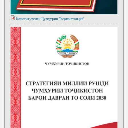
Конститутсияи Ҷумҳурии Тоҷикистон.pdf