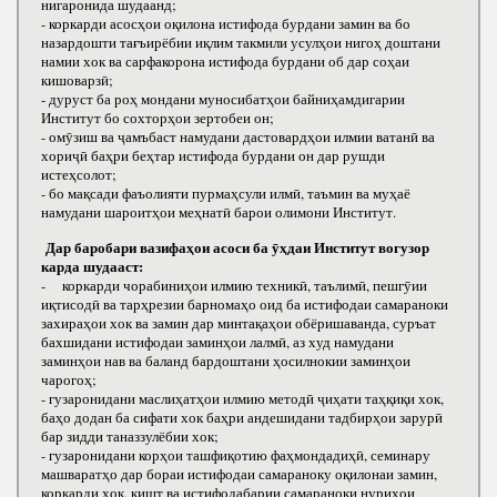
нигаронида шудаанд;
- коркарди асосҳои оқилона истифода бурдани замин ва бо
назардошти тағъирёбии иқлим такмили усулҳои нигоҳ доштани
намии хок ва сарфакорона истифода бурдани об дар соҳаи
кишоварзӣ;
- дуруст ба роҳ мондани муносибатҳои байниҳамдигарии
Институт бо сохторҳои зертобеи он;
- омӯзиш ва ҷамъбаст намудани дастовардҳои илмии ватанӣ ва
хориҷӣ баҳри беҳтар истифода бурдани он дар рушди
истеҳсолот;
- бо мақсади фаъолияти пурмаҳсули илмӣ, таъмин ва муҳаё
намудани шароитҳои меҳнатӣ барои олимони Институт.
Дар баробари вазифаҳои асоси ба ӯҳдаи Институт вогузор
карда шудааст:
- коркарди чорабиниҳои илмию техникӣ, таълимӣ, пешгӯии
иқтисодӣ ва тарҳрезии барномаҳо оид ба истифодаи самараноки
захираҳои хок ва замин дар минтақаҳои обёришаванда, суръат
бахшидани истифодаи заминҳои лалмӣ, аз худ намудани
заминҳои нав ва баланд бардоштани ҳосилнокии заминҳои
чарогоҳ;
- гузаронидани маслиҳатҳои илмию методӣ ҷиҳати таҳқиқи хок,
баҳо додан ба сифати хок баҳри андешидани тадбирҳои зарурӣ
бар зидди таназзулёбии хок;
- гузаронидани корҳои ташфиқотию фаҳмондадиҳӣ, семинару
машваратҳо дар бораи истифодаи самараноку оқилонаи замин,
коркарди хок, кишт ва истифодабарии самараноки нуриҳои