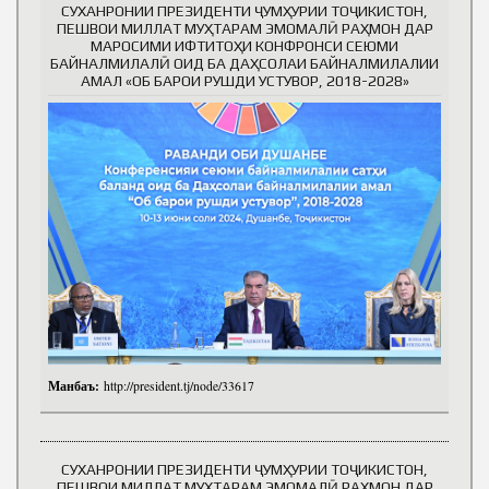
СУХАНРОНИИ ПРЕЗИДЕНТИ ҶУМҲУРИИ ТОҶИКИСТОН,
ПЕШВОИ МИЛЛАТ МУҲТАРАМ ЭМОМАЛӢ РАҲМОН ДАР
МАРОСИМИ ИФТИТОҲИ КОНФРОНСИ СЕЮМИ
БАЙНАЛМИЛАЛӢ ОИД БА ДАҲСОЛАИ БАЙНАЛМИЛАЛИИ
АМАЛ «ОБ БАРОИ РУШДИ УСТУВОР, 2018-2028»
Манбаъ:
http://president.tj/node/33617
СУХАНРОНИИ ПРЕЗИДЕНТИ ҶУМҲУРИИ ТОҶИКИСТОН,
ПЕШВОИ МИЛЛАТ МУҲТАРАМ ЭМОМАЛӢ РАҲМОН ДАР