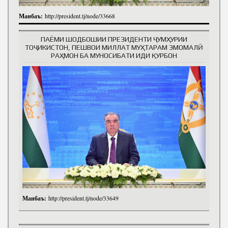
Манбаъ:
http://president.tj/node/33668
ПАЁМИ ШОДБОШИИ ПРЕЗИДЕНТИ ҶУМҲУРИИ
ТОҶИКИСТОН, ПЕШВОИ МИЛЛАТ МУҲТАРАМ ЭМОМАЛӢ
РАҲМОН БА МУНОСИБАТИ ИДИ ҚУРБОН
Манбаъ:
http://president.tj/node/33649