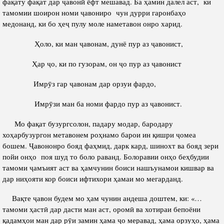
фақату фақат дар ҷавонӣ ёфт мешавад. Ба ҳамин далел аст, ки
тамомии шоирон номи ҷавониро чун дурри гаронбаҳо
медонанд, ки бо ҳеҷ пулу моле наметавон онро харид.
Ҳоло, ки ман ҷавонам, дунё пур аз ҷавонист,
Ҳар ҷо, ки по гузорам, он ҷо пур аз ҷавонист
Имрӯз гар ҷавонам дар орзуи фардо,
Имрӯзи ман ба номи фардо пур аз ҷавонист.
Мо фақат бузургсолон, падару модар, бародару
хоҳарбузургон метавонем роҳнамо барои ин қишри ҷомеа
бошем. Ҷавононро бояд фаҳмид, дарк кард, шинохт ва бояд зери
пойи онҳо поя шуд то боло раванд. Болоравии онҳо беҳбудии
тамоми ҷамъият аст ва ҳамчунин боиси нашъунамои кишвар ва
дар ниҳояти кор боиси ифтихори ҳамаи мо мегарданд.
Вақте ҷавон будем мо ҳам чунин андеша доштем, ки: «…
тамоми ҳастӣ дар дасти ман аст, оромӣ ва хотираи бепоёни
қадамҳои ман дар рӯи замин ҳама ҷо меравад, ҳама орзуҳо, ҳама