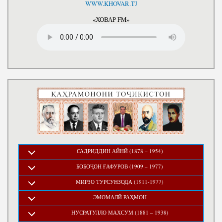
WWW.KHOVAR.TJ
«ХОВАР FM»
САДРИДДИН АЙНӢ (1878 – 1954)
БОБОҶОН ҒАФУРОВ (1909 – 1977)
МИРЗО ТУРСУНЗОДА (1911-1977)
ЭМОМАЛӢ РАҲМОН
НУСРАТУЛЛО МАХСУМ (1881 – 1938)