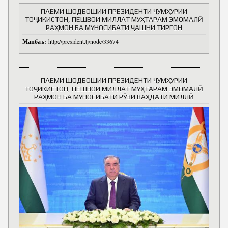
ПАЁМИ ШОДБОШИИ ПРЕЗИДЕНТИ ҶУМҲУРИИ
ТОҶИКИСТОН, ПЕШВОИ МИЛЛАТ МУҲТАРАМ ЭМОМАЛӢ
РАҲМОН БА МУНОСИБАТИ ҶАШНИ ТИРГОН
Манбаъ:
http://president.tj/node/33674
ПАЁМИ ШОДБОШИИ ПРЕЗИДЕНТИ ҶУМҲУРИИ
ТОҶИКИСТОН, ПЕШВОИ МИЛЛАТ МУҲТАРАМ ЭМОМАЛӢ
РАҲМОН БА МУНОСИБАТИ РӮЗИ ВАҲДАТИ МИЛЛӢ