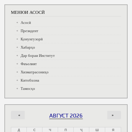
МЕНЮИ АСОСӢ
Асосӣ
Президент
Қонунгузорӣ
Хабарҳо
Дар бораи Институт
Фаъолият
Хизматрасониҳо
Китобхона
Тамосҳо
«
АВГУСТ 2026
»
Д
С
Ч
П
Ҷ
Ш
Я