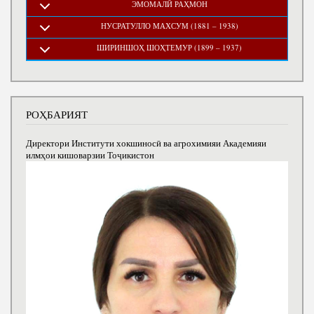
ЭМОМАЛӢ РАҲМОН
НУСРАТУЛЛО МАХСУМ (1881 – 1938)
ШИРИНШОҲ ШОҲТЕМУР (1899 – 1937)
РОҲБАРИЯТ
Директори Институти хокшиносӣ ва агрохимияи Академияи
илмҳои кишоварзии Тоҷикистон