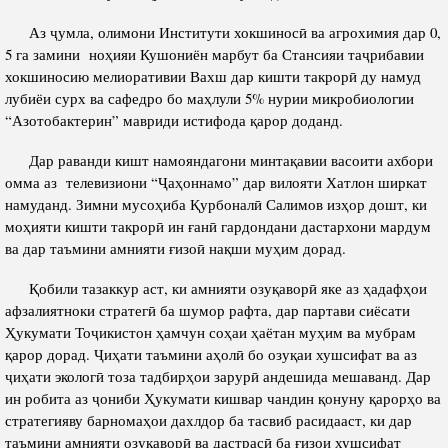
Салоҳият
Сохтори Институт
Аз ҷумла, олимони Институти хокшиносӣ ва агрохимия дар 0,
Тарҷумаи ҳол
Роҳбарон ва кормандон
5 га замини ноҳияи Кушониён марбут ба Стансияи таҷрибавии
Китобҳо
хокшиносию мелиоративии Вахш дар кишти такрорӣ ду намуд
Таърихи роҳбарон
лубиёи сурх ва сафедро бо маҳлули 5% нурии микробиологии
Мақолаҳо
“Азотобактерин” мавриди истифода қарор доданд.
Хадамоти матбуот
Дар раванди кишт намояндагони минтақавии васоити ахбори
омма аз телевизиони “Ҷаҳоннамо” дар вилояти Хатлон ширкат
ПРЕЗИДЕНТИ ҶУМҲУРИИ ТОҶИКИСТОН
намуданд. Зимни мусоҳиба Қурбоналӣ Салимов изҳор дошт, ки
моҳияти кишти такрорӣ ин ғанӣ гардондани дастархони мардум
ва дар таъмини амнияти ғизоӣ нақши муҳим дорад.
Қобили тазаккур аст, ки амнияти озуқаворӣ яке аз ҳадафҳои
афзалиятноки стратегӣ ба шумор рафта, дар партави сиёсати
Ҳукумати Тоҷикистон ҳамчун соҳаи ҳаётан муҳим ва мубрам
қарор дорад. Ҷиҳати таъмини аҳолӣ бо озуқаи хушсифат ва аз
ҷиҳати экологӣ тоза тадбирҳои зарурӣ андешида мешаванд. Дар
ин робита аз ҷониби Ҳукумати кишвар чандин қонуну қарорҳо ва
стратегияву барномаҳои дахлдор ба тасвиб расидааст, ки дар
таъмини амнияти озуқаворӣ ва дастрасӣ ба ғизои хушсифат