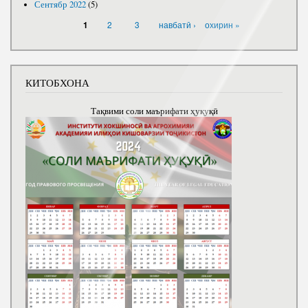
Сентябр 2022
(5)
САҲИФАҲО
2
3
навбатӣ ›
охирин »
1
КИТОБХОНА
Тақвими соли маърифати ҳуқуқӣ