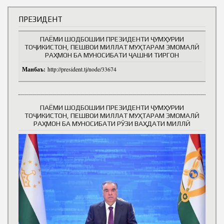
ПРЕЗИДЕНТ
ПАЁМИ ШОДБОШИИ ПРЕЗИДЕНТИ ҶУМҲУРИИ
ТОҶИКИСТОН, ПЕШВОИ МИЛЛАТ МУҲТАРАМ ЭМОМАЛӢ
РАҲМОН БА МУНОСИБАТИ ҶАШНИ ТИРГОН
Манбаъ:
http://president.tj/node/33674
ПАЁМИ ШОДБОШИИ ПРЕЗИДЕНТИ ҶУМҲУРИИ
ТОҶИКИСТОН, ПЕШВОИ МИЛЛАТ МУҲТАРАМ ЭМОМАЛӢ
РАҲМОН БА МУНОСИБАТИ РӮЗИ ВАҲДАТИ МИЛЛӢ