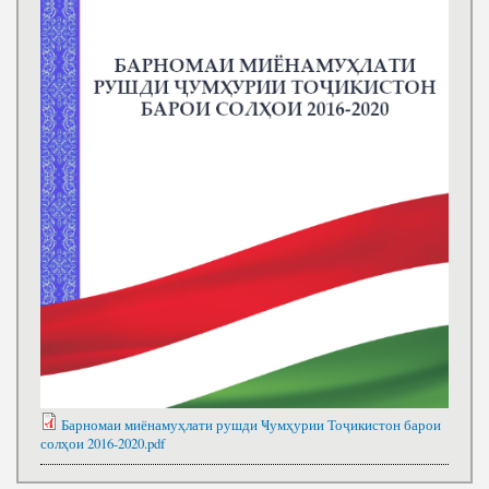
Барномаи миёнамуҳлати рушди Ҹумҳурии Тоҷикистон барои
солҳои 2016-2020.pdf