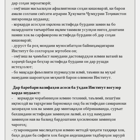
дар соҳаи зироаткорӣ;
- омӯзиши масъалаҳои афзалиятноки соҳаи кишоварзӣ, ки барои
амали сохтани сиёсати аграрии Ҳукумати Ҷумҳурии Тоҷикистон
нигаронида шудаанд;
- коркарди асосҳои оқилона истифода бурдани замин ва бо
назардошти тағъирёбии иқлим такмили усулҳои нигоҳ доштани
намии хок ва сарфакорона истифода бурдани об дар соҳаи
кишоварзӣ;
- дуруст ба роҳ мондани муносибатҳои байниҳамдигарии
Институт бо сохторҳои зертобеи он;
- омӯзиш ва ҷамъбаст намудани дастовардҳои илмии ватанӣ ва
хориҷӣ баҳри беҳтар истифода бурдани он дар рушди
истеҳсолот;
- бо мақсади фаъолияти пурмаҳсули илмӣ, таъмин ва муҳаё
намудани шароитҳои меҳнатӣ барои олимони Институт.
Дар баробари вазифаҳои асоси ба ӯҳдаи Институт вогузор
карда шудааст:
- коркарди чорабиниҳои илмию техникӣ, таълимӣ, пешгӯии
иқтисодӣ ва тарҳрезии барномаҳо оид ба истифодаи самараноки
захираҳои хок ва замин дар минтақаҳои обёришаванда, суръат
бахшидани истифодаи заминҳои лалмӣ, аз худ намудани
заминҳои нав ва баланд бардоштани ҳосилнокии заминҳои
чарогоҳ;
- гузаронидани маслиҳатҳои илмию методӣ ҷиҳати таҳқиқи хок,
баҳо додан ба сифати хок баҳри андешидани тадбирҳои зарурӣ