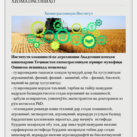
ХИЗМАТРАСОНИҲО
Хизматрасониҳои Институт
Институти хокшиносӣ ва агрохимияи Академияи илмҳои
кишоварзии Тоҷикистон хизматрасониҳои зеринро мувофиқи
Оиннома пешниҳод менамояд:
- гузаронидани ташхиси хокҳои ҷумҳурӣ доир ба хусусиятҳои
агрокимиёвӣ, физикӣ, физикӣ – кимиёвӣ, оби – физикӣ, биологӣ,
иқлимӣ ва дигар хусусиятҳо;
- гузаронидани корҳои таълимӣ, тарбия ва тайёр намудани
кадрҳои баландихтисоси соҳаи агрокимиё ва хокшиносӣ;
- қабули аспирантон, унвонҷӯён, магистрантон ва докторанон аз
рӯи ихтисоси РhD;
- тезонидани раванди илми-техникӣ дар соҳаи хокшиносӣ,
агрокимиё, мелиоратсия, агроиқлимӣ, коркарди усулҳои баланд
бардоштани ҳосилнокии зироатҳо, дар маҷмӯъ истифода
бурдани захираҳои обу хок, дар амал ҷорӣ намудани низоми
сарфакорона истифода бурдани захираҳои табии дар соҳаи
кишоварзӣ, коркарди низоми агроландшафтӣ ва биологикунонӣ