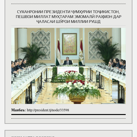
СУХАНРОНИИ ПРЕЗИДЕНТИ ҶУМҲУРИИ ТОҶИКИСТОН,
ПЕШВОИ МИЛЛАТ МУҲТАРАМ ЭМОМАЛӢ РАҲМОН ДАР
ҶАЛАСАИ ШӮРОИ МИЛЛИИ РУШД
Манбаъ:
http://president.tj/node/33598