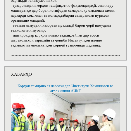
бар зидди таназзулёбии хок;
- гузаронидани корҳои ташфиқотию фаҳмондадиҳӣ, семинару
машваратҳо дар бораи истифодаи самараноку оқилонаи замин,
коркарди хок, кишт ва истифодабарии самараноки нуриҳои
органикию маъданӣ;
- таъмин намудани назорати муаллифӣ барои ҷорӣ намудани
технологияи муосир;
- иштирок дар корҳои илмию тадқиқотӣ, ки дар асоси
шартномаҳои тарафайн аз ҷониби Институтҳои илмию
тадқиқотии мамлакатҳои хориҷӣ гузаронида шудаанд.
ХАБАРҲО
Корҳои тамирию аз навсозӣ дар Институти Хокшиносӣ ва
агрохимияи АИКТ