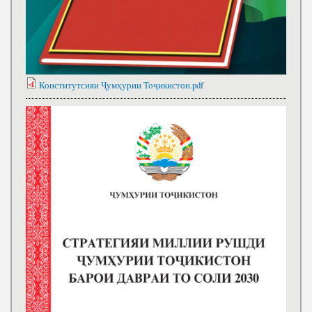
Конститутсияи Ҷумҳурии Тоҷикистон.pdf