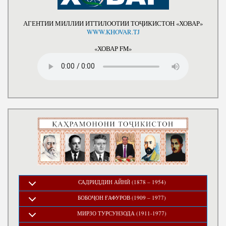
АГЕНТИИ МИЛЛИИ ИТТИЛООТИИ ТОҶИКИСТОН «ХОВАР»
WWW.KHOVAR.TJ
«ХОВАР FM»
САДРИДДИН АЙНӢ (1878 – 1954)
БОБОҶОН ҒАФУРОВ (1909 – 1977)
МИРЗО ТУРСУНЗОДА (1911-1977)