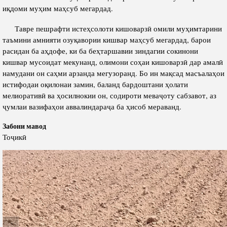
иқдоми муҳим маҳсуб мегардад.
Тавре пешрафти истеҳсолоти кишоварзӣ омили муҳимтарини
таъмини амнияти озуқавории кишвар маҳсуб мегардад, барои
расидан ба аҳдофе, ки ба беҳтаршавии зиндагии сокинони
кишвар мусоидат мекунанд, олимони соҳаи кишоварзӣ дар амалӣ
намудани он саҳми арзанда мегузоранд. Бо ин мақсад масъалаҳои
истифодаи оқилонаи замин, баланд бардоштани ҳолати
мелиоративӣ ва ҳосилнокии он, содироти меваҷоту сабзавот, аз
ҷумлаи вазифаҳои аввалиндараҷа ба ҳисоб мераванд.
Забони мавод
Тоҷикӣ