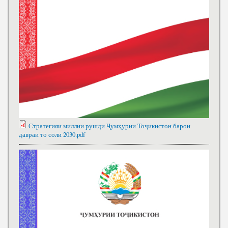
Стратегияи миллии рушди Ҷумҳурии Тоҷикистон барои
давраи то соли 2030.pdf