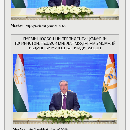
Манбаъ:
http://president.tj/node/33668
ПАЁМИ ШОДБОШИИ ПРЕЗИДЕНТИ ҶУМҲУРИИ
ТОҶИКИСТОН, ПЕШВОИ МИЛЛАТ МУҲТАРАМ ЭМОМАЛӢ
РАҲМОН БА МУНОСИБАТИ ИДИ ҚУРБОН
Манбаъ:
http://president.tj/node/33649