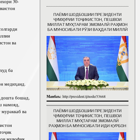
хори 30-
икистон
ПАЁМИ ШОДБОШИИ ПРЕЗИДЕНТИ
Таърихи роҳбарон
ҶУМҲУРИИ ТОҶИКИСТОН, ПЕШВОИ
МИЛЛАТ МУҲТАРАМ ЭМОМАЛӢ РАҲМОН
солгарди
БА МУНОСИБАТИ РӮЗИ ВАҲДАТИ МИЛЛӢ
иллии
истон ва
худ ба
он медиҳанд.
Манбаъ:
http://president.tj/node/33668
ш дошта бошад,
ш намояд,
 мураккаб ва
ПАЁМИ ШОДБОШИИ ПРЕЗИДЕНТИ
ҶУМҲУРИИ ТОҶИКИСТОН, ПЕШВОИ
МИЛЛАТ МУҲТАРАМ ЭМОМАЛӢ
кистон
РАҲМОН БА МУНОСИБАТИ ИДИ ҚУРБОН
тоҷик
ҳои мувофиқ