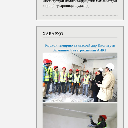
Институтҳои илмию тадқиқотии мамлакатҳои
хориҷӣ гузаронида шудаанд.
ХАБАРҲО
Корҳои тамирию аз навсозӣ дар Институти
Хокшиносӣ ва агрохимияи АИКТ