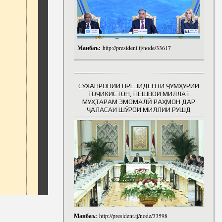
Манбаъ:
http://president.tj/node/33617
СУХАНРОНИИ ПРЕЗИДЕНТИ ҶУМҲУРИИ
ТОҶИКИСТОН, ПЕШВОИ МИЛЛАТ
МУҲТАРАМ ЭМОМАЛӢ РАҲМОН ДАР
ҶАЛАСАИ ШӮРОИ МИЛЛИИ РУШД
Манбаъ:
http://president.tj/node/33598