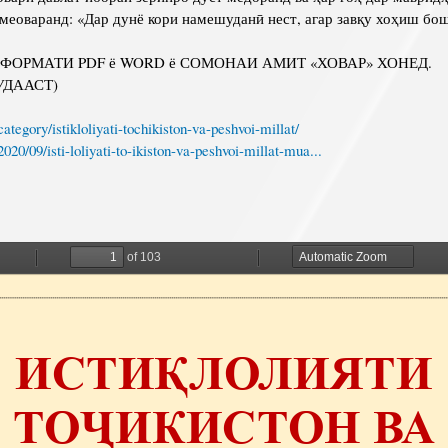
 меоваранд: «Дар дунё кори намешуданӣ нест, агар завқу хоҳиш бо
 ФОРМАТИ PDF ё WORD ё СОМОНАИ АМИТ «ХОВАР» ХОНЕД.
ДААСТ)
/category/istikloliyati-tochikiston-va-peshvoi-millat/
/2020/09/isti-loliyati-to-ikiston-va-peshvoi-millat-mua...