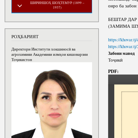
ШИРИНШОҲ ШОҲТЕМУР (1899 –
онро ба забон
1937)
БЕШТАР ДАР
(ЗАМИМА ШУ
РОҲБАРИЯТ
https://khovar.tj
https://khovar.tj
Директори Институти хокшиносӣ ва
Забони мавод
агрохимияи Академияи илмҳои кишоварзии
Тоҷикӣ
Тоҷикистон
PDF: