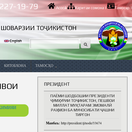
 227-19-79
Асосӣ
|
Харитаи сомона
|
Тамосҳо
|
ИШОВАРЗИИ ТОҶИКИСТОН
English
КИТОБХОНА
ТАМОСҲО
Вазифаҳои холӣ
ШВОИ
ПРЕЗИДЕНТ
ПАЁМИ ШОДБОШИИ ПРЕЗИДЕНТИ
ҶУМҲУРИИ ТОҶИКИСТОН, ПЕШВОИ
МИЛЛАТ МУҲТАРАМ ЭМОМАЛӢ
ОХИМИЯИ
РАҲМОН БА МУНОСИБАТИ ҶАШНИ
ТИРГОН
Манбаъ:
http://president.tj/node/33674
ва