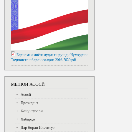
Барномаи миёнамуҳлати рушди Ҹумҳурии
Тоҷикистон барои солҳои 2016-2020.pdf
МЕНЮИ АСОСӢ
Асосӣ
Президент
Қонунгузорӣ
Хабарҳо
Дар бораи Институт