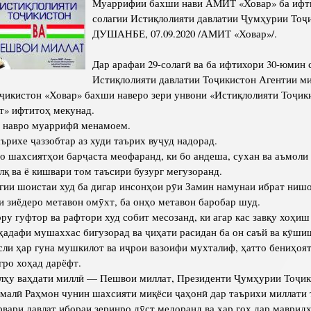
Муаррифии бахши нави АМИТ «Ховар» ба ифти
солагии Истиқлолияти давлатии Ҷумҳурии Тоҷ
Сохтори Институт
ДУШАНБЕ, 07.09.2020 /АМИТ «Ховар»/.
Роҳбарон ва кормандон
Дар арафаи 29-солагӣ ва ба ифтихори 30-юмин 
Истиқлолияти давлатии Тоҷикистон Агентии м
ҷикистон «Ховар» бахши наверо зери унвони «Истиқлолияти Тоҷик
т» ифтитоҳ мекунад.
и навро муаррифӣ менамоем.
аърихе ҷаззобтар аз худи таърих вуҷуд надорад.
 шахсиятҳои барҷаста меофаранд, ки бо андеша, сухан ва аъмоли 
алқ ва ё кишвари том таъсири бузург мегузоранд.
гии шоистаи худ ба дигар инсонҳои рӯи Замин намунаи ибрат ниш
и зиёдеро метавон омӯхт, ба онҳо метавон баробар шуд.
ру гуфтор ва рафтори худ собит месозанд, ки агар кас завқу хоҳи
 ҳадафи мушаххас бигузорад ва ҷиҳати расидан ба он саъй ва кӯши
сли ҳар гуна мушкилот ва иҷрои вазоифи мухталиф, ҳатто бениҳоят
гро хоҳад дарёфт.
улҳу ваҳдати миллӣ — Пешвои миллат, Президенти Ҷумҳурии Тоҷи
алӣ Раҳмон чунин шахсияти миқёси ҷаҳонӣ дар таърихи миллати 
вари давлат ибораи зеринро дӯст медоранд ва ҳар гоҳ дар маврид