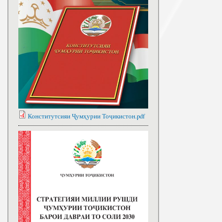
Конститутсияи Ҷумҳурии Тоҷикистон.pdf