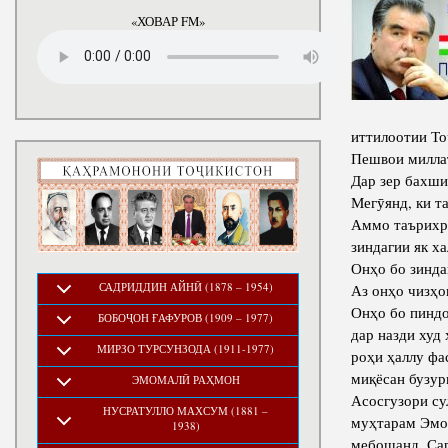
«ХОВАР FM»
иттилоотии То
Пешвои милла
Дар зер бахш
Мегӯянд, ки т
Аммо таърихро
зиндагии як х
Онҳо бо зинда
САДРИДДИН АЙНӢ (1878 – 1954)
Аз онҳо чизҳо
Онҳо бо пиндо
БОБОҶОН ҒАФУРОВ (1909 – 1977)
дар назди худ
МИРЗО ТУРСУНЗОДА (1911-1977)
роҳи ҳаллу фа
миқёсан бузур
ЭМОМАЛӢ РАҲМОН
Асосгузори с
НУСРАТУЛЛО МАХСУМ (1881 –
муҳтарам Эмом
1938)
мебошанд. Сар