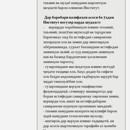
таъмин ва муҳаё намудани шароитҳои
меҳнатӣ барои олимони Институт.
Дар баробари вазифаҳои асоси ба ӯҳдаи
Институт вогузор карда шудааст:
- коркарди чорабиниҳои илмию техникӣ,
таълимӣ, пешгӯии иқтисодӣ ва тарҳрезии
барномаҳо оид ба истифодаи самараноки
захираҳои хок ва замин дар минтақаҳои
обёришаванда, суръат бахшидани истифодаи
заминҳои лалмӣ, аз худ намудани заминҳои
нав ва баланд бардоштани ҳосилнокии
заминҳои чарогоҳ;
- гузаронидани маслиҳатҳои илмию методӣ
ҷиҳати таҳқиқи хок, баҳо додан ба сифати
хок баҳри андешидани тадбирҳои зарурӣ бар
зидди таназзулёбии хок;
- гузаронидани корҳои ташфиқотию
фаҳмондадиҳӣ, семинару машваратҳо дар
бораи истифодаи самараноку оқилонаи замин,
коркарди хок, кишт ва истифодабарии
самараноки нуриҳои органикию маъданӣ;
- таъмин намудани назорати муаллифӣ барои
ҷорӣ намудани технологияи муосир;
- иштирок дар корҳои илмию тадқиқотӣ, ки
дар асоси шартномаҳои тарафайн аз ҷониби