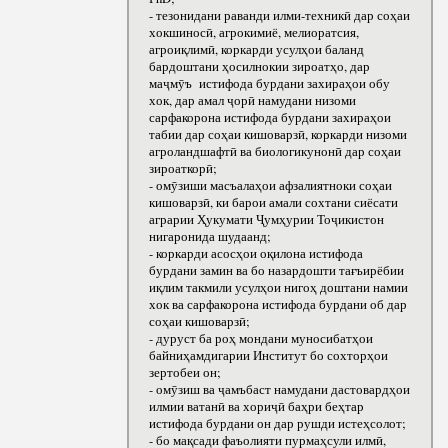
- тезонидани раванди илми-техникӣ дар соҳаи
хокшиносӣ, агрокимиё, мелиоратсия,
агроиқлимӣ, коркарди усулҳои баланд
бардоштани ҳосилнокии зироатҳо, дар
маҷмӯъ истифода бурдани захираҳои обу
хок, дар амал ҷорӣ намудани низоми
сарфакорона истифода бурдани захираҳои
табии дар соҳаи кишоварзӣ, коркарди низоми
агроландшафтӣ ва биологикунонӣ дар соҳаи
зироаткорӣ;
- омӯзиши масъалаҳои афзалиятноки соҳаи
кишоварзӣ, ки барои амали сохтани сиёсати
аграрии Ҳукумати Ҷумҳурии Тоҷикистон
нигаронида шудаанд;
- коркарди асосҳои оқилона истифода
бурдани замин ва бо назардошти тағъирёбии
иқлим такмили усулҳои нигоҳ доштани намии
хок ва сарфакорона истифода бурдани об дар
соҳаи кишоварзӣ;
- дуруст ба роҳ мондани муносибатҳои
байниҳамдигарии Институт бо сохторҳои
зертобеи он;
- омӯзиш ва ҷамъбаст намудани дастовардҳои
илмии ватанӣ ва хориҷӣ баҳри беҳтар
истифода бурдани он дар рушди истеҳсолот;
- бо мақсади фаъолияти пурмаҳсули илмӣ,