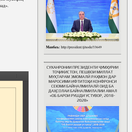
шад».
Манбаъ:
http://president.tj/node/33649
СУХАНРОНИИ ПРЕЗИДЕНТИ ҶУМҲУРИИ
ТОҶИКИСТОН, ПЕШВОИ МИЛЛАТ
МУҲТАРАМ ЭМОМАЛӢ РАҲМОН ДАР
МАРОСИМИ ИФТИТОҲИ КОНФРОНСИ
СЕЮМИ БАЙНАЛМИЛАЛӢ ОИД БА
ДАҲСОЛАИ БАЙНАЛМИЛАЛИИ АМАЛ
«ОБ БАРОИ РУШДИ УСТУВОР, 2018-
2028»