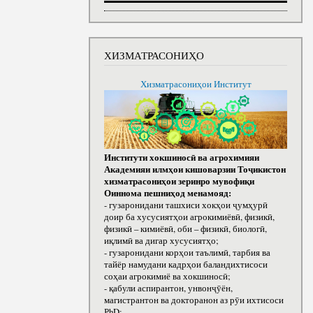
ХИЗМАТРАСОНИҲО
Хизматрасониҳои Институт
Институти хокшиносӣ ва агрохимияи
Академияи илмҳои кишоварзии Тоҷикистон
хизматрасониҳои зеринро мувофиқи
Оиннома пешниҳод менамояд:
- гузаронидани ташхиси хокҳои ҷумҳурӣ
доир ба хусусиятҳои агрокимиёвӣ, физикӣ,
физикӣ – кимиёвӣ, оби – физикӣ, биологӣ,
иқлимӣ ва дигар хусусиятҳо;
- гузаронидани корҳои таълимӣ, тарбия ва
тайёр намудани кадрҳои баландихтисоси
соҳаи агрокимиё ва хокшиносӣ;
- қабули аспирантон, унвонҷӯён,
магистрантон ва докторанон аз рӯи ихтисоси
РhD;