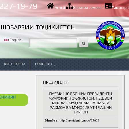
 227-19-79
Асосӣ
|
Харитаи сомона
|
Тамосҳо
|
ИШОВАРЗИИ ТОҶИКИСТОН
English
КИТОБХОНА
ТАМОСҲО
Вазифаҳои холӣ
ПРЕЗИДЕНТ
ПАЁМИ ШОДБОШИИ ПРЕЗИДЕНТИ
ОХИМИЯИ
ҶУМҲУРИИ ТОҶИКИСТОН, ПЕШВОИ
МИЛЛАТ МУҲТАРАМ ЭМОМАЛӢ
РАҲМОН БА МУНОСИБАТИ ҶАШНИ
ТИРГОН
Манбаъ:
http://president.tj/node/33674
ва