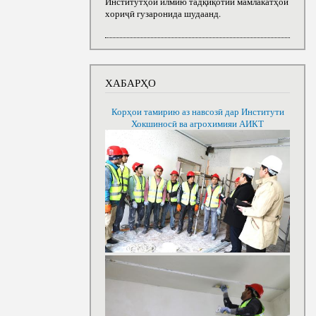
Институтҳои илмию тадқиқотии мамлакатҳои
хориҷӣ гузаронида шудаанд.
ХАБАРҲО
Корҳои тамирию аз навсозӣ дар Институти
Хокшиносӣ ва агрохимияи АИКТ