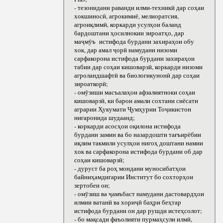
- тезонидани раванди илми-техникӣ дар соҳаи
хокшиносӣ, агрокимиё, мелиоратсия,
агроиқлимӣ, коркарди усулҳои баланд
бардоштани ҳосилнокии зироатҳо, дар
маҷмӯъ истифода бурдани захираҳои обу
хок, дар амал ҷорӣ намудани низоми
сарфакорона истифода бурдани захираҳои
табии дар соҳаи кишоварзӣ, коркарди низоми
агроландшафтӣ ва биологикунонӣ дар соҳаи
зироаткорӣ;
- омӯзиши масъалаҳои афзалиятноки соҳаи
кишоварзӣ, ки барои амали сохтани сиёсати
аграрии Ҳукумати Ҷумҳурии Тоҷикистон
нигаронида шудаанд;
- коркарди асосҳои оқилона истифода
бурдани замин ва бо назардошти тағъирёбии
иқлим такмили усулҳои нигоҳ доштани намии
хок ва сарфакорона истифода бурдани об дар
соҳаи кишоварзӣ;
- дуруст ба роҳ мондани муносибатҳои
байниҳамдигарии Институт бо сохторҳои
зертобеи он;
- омӯзиш ва ҷамъбаст намудани дастовардҳои
илмии ватанӣ ва хориҷӣ баҳри беҳтар
истифода бурдани он дар рушди истеҳсолот;
- бо мақсади фаъолияти пурмаҳсули илмӣ,