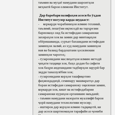
таъмин ва муҳаё намудани шароитҳои
меҳнатӣ барои олимони Институт.
Дар баробари вазифаҳои асоси ба ӯҳдаи
Институт вогузор карда шудааст:
- коркарди чорабиниҳои илмию техникӣ,
таълимӣ, пешгӯии иқтисодӣ ва тарҳрезии
барномаҳо оид ба истифодаи самараноки
захираҳои хок ва замин дар минтақаҳои
обёришаванда, суръат бахшидани истифодаи
заминҳои лалмӣ, аз худ намудани заминҳои
нав ва баланд бардоштани ҳосилнокии
заминҳои чарогоҳ;
- гузаронидани маслиҳатҳои илмию методӣ
ҷиҳати таҳқиқи хок, баҳо додан ба сифати
хок баҳри андешидани тадбирҳои зарурӣ бар
зидди таназзулёбии хок;
- гузаронидани корҳои ташфиқотию
фаҳмондадиҳӣ, семинару машваратҳо дар
бораи истифодаи самараноку оқилонаи замин,
коркарди хок, кишт ва истифодабарии
самараноки нуриҳои органикию маъданӣ;
- таъмин намудани назорати муаллифӣ барои
ҷорӣ намудани технологияи муосир;
- иштирок дар корҳои илмию тадқиқотӣ, ки
дар асоси шартномаҳои тарафайн аз ҷониби