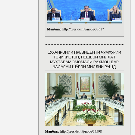
Манбаъ:
http://president.tj/node/33617
СУХАНРОНИИ ПРЕЗИДЕНТИ ҶУМҲУРИИ
ТОҶИКИСТОН, ПЕШВОИ МИЛЛАТ
МУҲТАРАМ ЭМОМАЛӢ РАҲМОН ДАР
ҶАЛАСАИ ШӮРОИ МИЛЛИИ РУШД
Манбаъ:
http://president.tj/node/33598