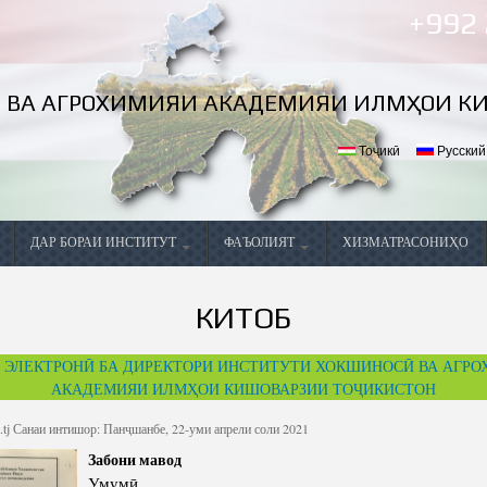
Skip to
+992
main
content
 ВА АГРОХИМИЯИ АКАДЕМИЯИ ИЛМҲОИ К
Тоҷикӣ
Русский
ДАР БОРАИ ИНСТИТУТ
ФАЪОЛИЯТ
ХИЗМАТРАСОНИҲО
Маълумоти умумӣ
Фаъолияти ҷорӣ
ПРЕЗИДЕНТИ ҶУМҲУРИИ
КИТОБ
л
Мақсад ва вазифаҳои Институт
ТОҶИКИСТОН
Дастовардҳо
 ЭЛЕКТРОНӢ БА ДИРЕКТОРИ ИНСТИТУТИ ХОКШИНОСӢ ВА АГР
Самтҳои асосии фаъолияти Институт
Конфронсҳо, семинарҳо ва
мизҳои мудаввар
АКАДЕМИЯИ ИЛМҲОИ КИШОВАРЗИИ ТОҶИКИСТОН
Маълумоти оморӣ
Тавсияҳо
tj
Санаи интишор: Панҷшанбе, 22-уми апрели соли 2021
тбуот
Таъсис
Таърихи таъсисёбии
Забони мавод
Ҳамкориҳо
Институти хокшиносӣ 
Сохтор
агрохимия
Директори Институт
Умумӣ