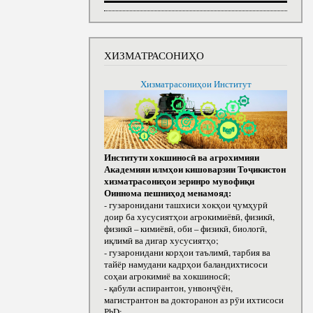
ХИЗМАТРАСОНИҲО
Хизматрасониҳои Институт
Институти хокшиносӣ ва агрохимияи
Академияи илмҳои кишоварзии Тоҷикистон
хизматрасониҳои зеринро мувофиқи
Оиннома пешниҳод менамояд:
- гузаронидани ташхиси хокҳои ҷумҳурӣ
доир ба хусусиятҳои агрокимиёвӣ, физикӣ,
физикӣ – кимиёвӣ, оби – физикӣ, биологӣ,
иқлимӣ ва дигар хусусиятҳо;
- гузаронидани корҳои таълимӣ, тарбия ва
тайёр намудани кадрҳои баландихтисоси
соҳаи агрокимиё ва хокшиносӣ;
- қабули аспирантон, унвонҷӯён,
магистрантон ва докторанон аз рӯи ихтисоси
РhD;