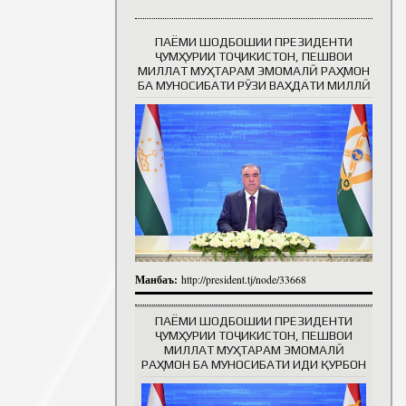
ПАЁМИ ШОДБОШИИ ПРЕЗИДЕНТИ
Таърихи роҳбарон
ҶУМҲУРИИ ТОҶИКИСТОН, ПЕШВОИ
МИЛЛАТ МУҲТАРАМ ЭМОМАЛӢ РАҲМОН
БА МУНОСИБАТИ РӮЗИ ВАҲДАТИ МИЛЛӢ
Манбаъ:
http://president.tj/node/33668
ПАЁМИ ШОДБОШИИ ПРЕЗИДЕНТИ
ҶУМҲУРИИ ТОҶИКИСТОН, ПЕШВОИ
МИЛЛАТ МУҲТАРАМ ЭМОМАЛӢ
РАҲМОН БА МУНОСИБАТИ ИДИ ҚУРБОН