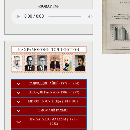
«ХОВАР FM»
САДРИДДИН АЙНӢ (1878 – 1954)
БОБОҶОН ҒАФУРОВ (1909 – 1977)
МИРЗО ТУРСУНЗОДА (1911-1977)
ЭМОМАЛӢ РАҲМОН
НУСРАТУЛЛО МАХСУМ (1881 –
1938)