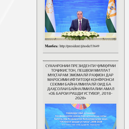
Манбаъ:
http://president.tj/node/33649
СУХАНРОНИИ ПРЕЗИДЕНТИ ҶУМҲУРИИ
ТОҶИКИСТОН, ПЕШВОИ МИЛЛАТ
МУҲТАРАМ ЭМОМАЛӢ РАҲМОН ДАР
МАРОСИМИ ИФТИТОҲИ КОНФРОНСИ
СЕЮМИ БАЙНАЛМИЛАЛӢ ОИД БА
ДАҲСОЛАИ БАЙНАЛМИЛАЛИИ АМАЛ
«ОБ БАРОИ РУШДИ УСТУВОР, 2018-
2028»