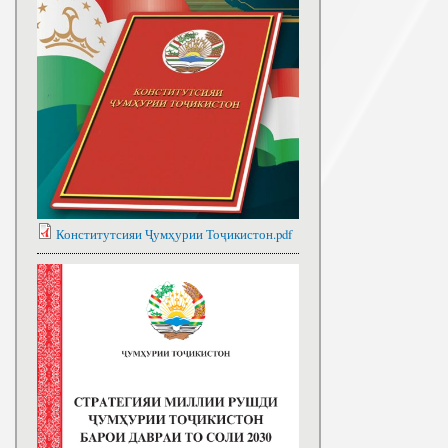
Конститутсияи Ҷумҳурии Тоҷикистон.pdf