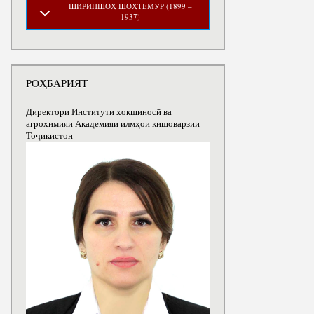
ШИРИНШОҲ ШОҲТЕМУР (1899 –
1937)
РОҲБАРИЯТ
Директори Институти хокшиносӣ ва
агрохимияи Академияи илмҳои кишоварзии
Тоҷикистон