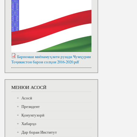
Барномаи миёнамуҳлати рушди Ҹумҳурии
Тоҷикистон барои солҳои 2016-2020.pdf
МЕНЮИ АСОСӢ
Асосӣ
Президент
Қонунгузорӣ
Хабарҳо
Дар бораи Институт