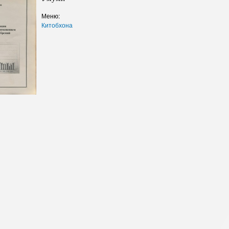
Сохтори Институт
Меню:
Китобхона
Роҳбарон ва кормандон