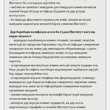
Институт бо сохторҳои зертобеи он;
- омӯзиш ва ҷамъбаст намудани дастовардҳои илмии ватанӣ ва
хориҷӣ баҳри беҳтар истифода бурдани он дар рушди
истеҳсолот;
- бо мақсади фаъолияти пурмаҳсули илмӣ, таъмин ва муҳаё
намудани шароитҳои меҳнатӣ барои олимони Институт.
Дар баробари вазифаҳои асоси ба ӯҳдаи Институт вогузор
карда шудааст:
- коркарди чорабиниҳои илмию техникӣ, таълимӣ, пешгӯии
иқтисодӣ ва тарҳрезии барномаҳо оид ба истифодаи самараноки
захираҳои хок ва замин дар минтақаҳои обёришаванда, суръат
бахшидани истифодаи заминҳои лалмӣ, аз худ намудани
заминҳои нав ва баланд бардоштани ҳосилнокии заминҳои
чарогоҳ;
- гузаронидани маслиҳатҳои илмию методӣ ҷиҳати таҳқиқи хок,
баҳо додан ба сифати хок баҳри андешидани тадбирҳои зарурӣ
бар зидди таназзулёбии хок;
- гузаронидани корҳои ташфиқотию фаҳмондадиҳӣ, семинару
машваратҳо дар бораи истифодаи самараноку оқилонаи замин,
коркарди хок, кишт ва истифодабарии самараноки нуриҳои
органикию маъданӣ;
- таъмин намудани назорати муаллифӣ барои ҷорӣ намудани
технологияи муосир;
- иштирок дар корҳои илмию тадқиқотӣ, ки дар асоси
шартномаҳои тарафайн аз ҷониби Институтҳои илмию