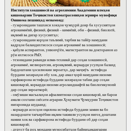
Институти хокшиносӣ ва агрохимияи Академияи илмҳои
кишоварзии Тоҷикистон хизматрасониҳои зеринро мувофиқи
Оиннома пешниҳод менамояд:
- гузаронидани ташхиси хокҳои ҷумҳурӣ доир ба хусусиятҳои
агрокимиёвӣ, физикӣ, физикӣ – кимиёвӣ, оби – физикӣ, биологӣ,
иқлимӣ ва дигар хусусиятҳо;
- гузаронидани корҳои таълимӣ, тарбия ва тайёр намудани
кадрҳои баландихтисоси соҳаи агрокимиё ва хокшиносӣ;
- қабули аспирантон, унвонҷӯён, магистрантон ва докторанон аз
рӯи ихтисоси РhD;
- тезонидани раванди илми-техникӣ дар соҳаи хокшиносӣ,
агрокимиё, мелиоратсия, агроиқлимӣ, коркарди усулҳои баланд
бардоштани ҳосилнокии зироатҳо, дар маҷмӯъ истифода
бурдани захираҳои обу хок, дар амал ҷорӣ намудани низоми
сарфакорона истифода бурдани захираҳои табии дар соҳаи
кишоварзӣ, коркарди низоми агроландшафтӣ ва биологикунонӣ
дар соҳаи зироаткорӣ;
- омӯзиши масъалаҳои афзалиятноки соҳаи кишоварзӣ, ки барои
амали сохтани сиёсати аграрии Ҳукумати Ҷумҳурии Тоҷикистон
нигаронида шудаанд;
- коркарди асосҳои оқилона истифода бурдани замин ва бо
назардошти тағъирёбии иқлим такмили усулҳои нигоҳ доштани
намии хок ва сарфакорона истифода бурдани об дар соҳаи
кишоварзӣ;
- дуруст ба роҳ мондани муносибатҳои байниҳамдигарии