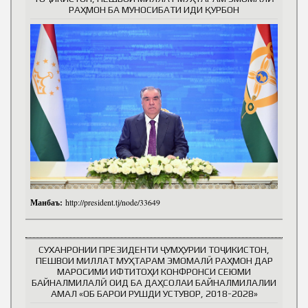
РАҲМОН БА МУНОСИБАТИ ИДИ ҚУРБОН
Манбаъ:
http://president.tj/node/33649
СУХАНРОНИИ ПРЕЗИДЕНТИ ҶУМҲУРИИ ТОҶИКИСТОН,
ПЕШВОИ МИЛЛАТ МУҲТАРАМ ЭМОМАЛӢ РАҲМОН ДАР
МАРОСИМИ ИФТИТОҲИ КОНФРОНСИ СЕЮМИ
БАЙНАЛМИЛАЛӢ ОИД БА ДАҲСОЛАИ БАЙНАЛМИЛАЛИИ
АМАЛ «ОБ БАРОИ РУШДИ УСТУВОР, 2018-2028»