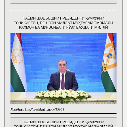
ПАЁМИ ШОДБОШИИ ПРЕЗИДЕНТИ ҶУМҲУРИИ
ТОҶИКИСТОН, ПЕШВОИ МИЛЛАТ МУҲТАРАМ ЭМОМАЛӢ
РАҲМОН БА МУНОСИБАТИ РӮЗИ ВАҲДАТИ МИЛЛӢ
Манбаъ:
http://president.tj/node/33668
ПАЁМИ ШОДБОШИИ ПРЕЗИДЕНТИ ҶУМҲУРИИ
ТОҶИКИСТОН, ПЕШВОИ МИЛЛАТ МУҲТАРАМ ЭМОМАЛӢ