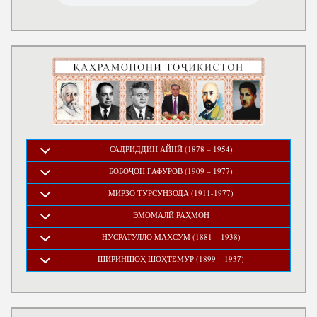
САДРИДДИН АЙНӢ (1878 – 1954)
БОБОҶОН ҒАФУРОВ (1909 – 1977)
МИРЗО ТУРСУНЗОДА (1911-1977)
ЭМОМАЛӢ РАҲМОН
НУСРАТУЛЛО МАХСУМ (1881 – 1938)
ШИРИНШОҲ ШОҲТЕМУР (1899 – 1937)