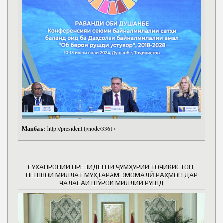
Манбаъ:
http://president.tj/node/33617
СУХАНРОНИИ ПРЕЗИДЕНТИ ҶУМҲУРИИ ТОҶИКИСТОН,
ПЕШВОИ МИЛЛАТ МУҲТАРАМ ЭМОМАЛӢ РАҲМОН ДАР
ҶАЛАСАИ ШӮРОИ МИЛЛИИ РУШД