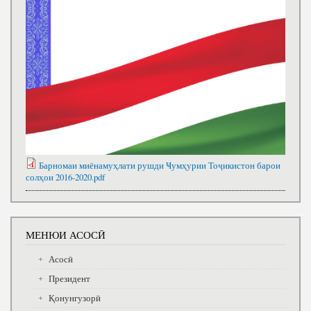
Барномаи миёнамуҳлати рушди Ҹумҳурии Тоҷикистон барои
солҳои 2016-2020.pdf
МЕНЮИ АСОСӢ
Асосӣ
Президент
Қонунгузорӣ