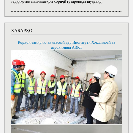
тадқиқотии мамлакатҳои хориҷӣ гузаронида шудаанд.
ХАБАРҲО
Корҳои тамирию аз навсозӣ дар Институти Хокшиносӣ ва
агрохимияи АИКТ