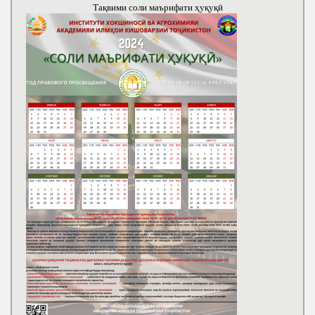
Тақвими соли маърифати ҳуқуқӣ