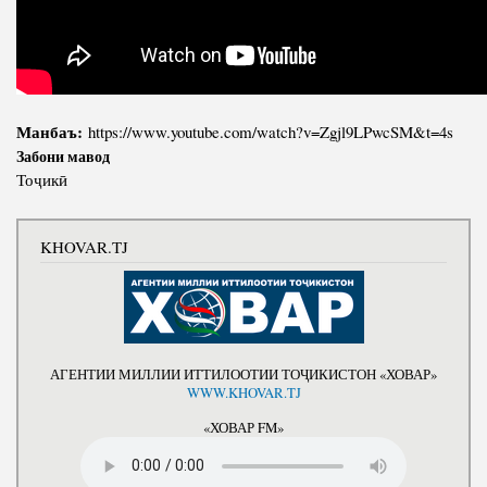
Салоҳият
Сохтори Институт
Тарҷумаи ҳол
Роҳбарон ва кормандон
Китобҳо
Таърихи роҳбарон
Мақолаҳо
Манбаъ:
https://www.youtube.com/watch?v=Zgjl9LPwcSM&t=4s
Хадамоти матбуот
Забони мавод
Тоҷикӣ
ПРЕЗИДЕНТИ ҶУМҲУРИИ ТОҶИКИСТОН
KHOVAR.TJ
АГЕНТИИ МИЛЛИИ ИТТИЛООТИИ ТОҶИКИСТОН «ХОВАР»
WWW.KHOVAR.TJ
«ХОВАР FM»