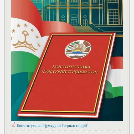
Конститутсияи Ҷумҳурии Тоҷикистон.pdf