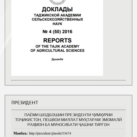
ПРЕЗИДЕНТ
ПАЁМИ ШОДБОШИИ ПРЕЗИДЕНТИ ҶУМҲУРИИ
ТОҶИКИСТОН, ПЕШВОИ МИЛЛАТ МУҲТАРАМ ЭМОМАЛӢ
РАҲМОН БА МУНОСИБАТИ ҶАШНИ ТИРГОН
Манбаъ:
http://president.tj/node/33674