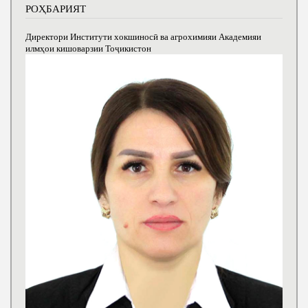
РОҲБАРИЯТ
Директори Институти хокшиносӣ ва агрохимияи Академияи
илмҳои кишоварзии Тоҷикистон