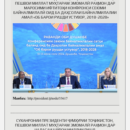
ПЕШВОИ МИЛЛАТ МУҲТАРАМ ЭМОМАЛӢ РАҲМОН ДАР
МАРОСИМИ ИФТИТОҲИ КОНФРОНСИ СЕЮМИ
БАЙНАЛМИЛАЛӢ ОИД БА ДАҲСОЛАИ БАЙНАЛМИЛАЛИИ
АМАЛ «ОБ БАРОИ РУШДИ УСТУВОР, 2018-2028»
Манбаъ:
http://president.tj/node/33617
СУХАНРОНИИ ПРЕЗИДЕНТИ ҶУМҲУРИИ ТОҶИКИСТОН,
ПЕШВОИ МИЛЛАТ МУҲТАРАМ ЭМОМАЛӢ РАҲМОН ДАР
ҶАЛАСАИ ШӮРОИ МИЛЛИИ РУШД