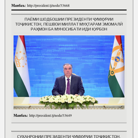
Манбаъ:
http://president.tj/node/33668
ПАЁМИ ШОДБОШИИ ПРЕЗИДЕНТИ ҶУМҲУРИИ
ТОҶИКИСТОН, ПЕШВОИ МИЛЛАТ МУҲТАРАМ ЭМОМАЛӢ
РАҲМОН БА МУНОСИБАТИ ИДИ ҚУРБОН
Манбаъ:
http://president.tj/node/33649
СУХАНРОНИИ ПРЕЗИДЕНТИ ҶУМҲУРИИ ТОҶИКИСТОН,