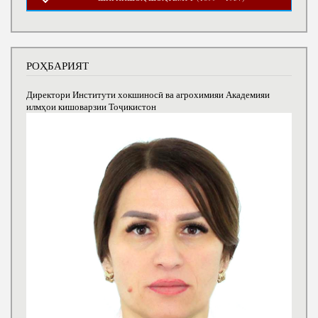
РОҲБАРИЯТ
Директори Институти хокшиносӣ ва агрохимияи Академияи
илмҳои кишоварзии Тоҷикистон