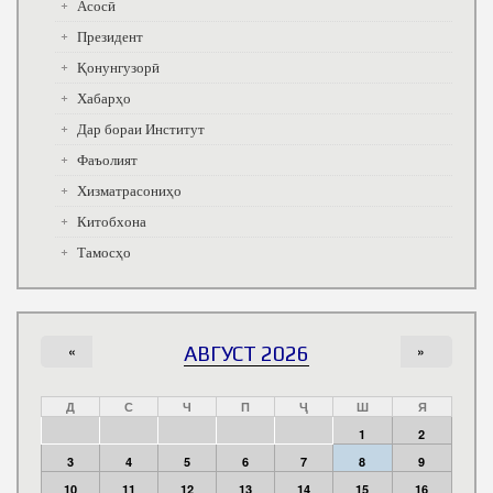
Асосӣ
Президент
Қонунгузорӣ
Хабарҳо
Дар бораи Институт
Фаъолият
Хизматрасониҳо
Китобхона
Тамосҳо
«
АВГУСТ 2026
»
Д
С
Ч
П
Ҷ
Ш
Я
1
2
3
4
5
6
7
8
9
10
11
12
13
14
15
16