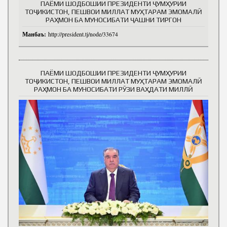
ПАЁМИ ШОДБОШИИ ПРЕЗИДЕНТИ ҶУМҲУРИИ
ТОҶИКИСТОН, ПЕШВОИ МИЛЛАТ МУҲТАРАМ ЭМОМАЛӢ
РАҲМОН БА МУНОСИБАТИ ҶАШНИ ТИРГОН
Манбаъ:
http://president.tj/node/33674
ПАЁМИ ШОДБОШИИ ПРЕЗИДЕНТИ ҶУМҲУРИИ
ТОҶИКИСТОН, ПЕШВОИ МИЛЛАТ МУҲТАРАМ ЭМОМАЛӢ
РАҲМОН БА МУНОСИБАТИ РӮЗИ ВАҲДАТИ МИЛЛӢ