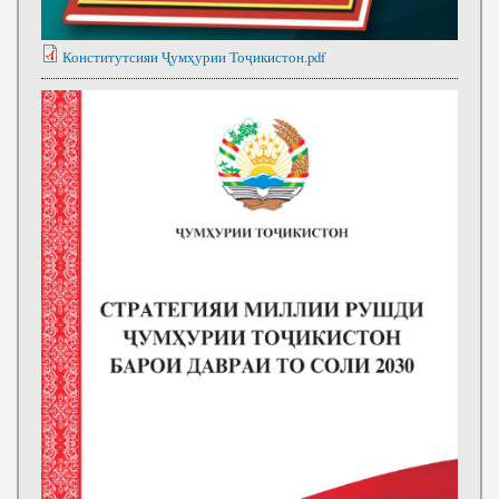
Конститутсияи Ҷумҳурии Тоҷикистон.pdf