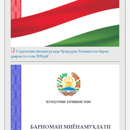
Стратегияи миллии рушди Ҷумҳурии Тоҷикистон барои
давраи то соли 2030.pdf