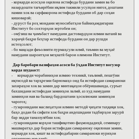
- коркарди асосҳои оқилона истифода бурдани замин ва бо
назардошти тағъирёбии иқлим такмили усулҳои нигоҳ доштани
намии хок ва сарфакорона истифода бурдани об дар соҳаи
кишоварзӣ;
- дуруст ба роҳ мондани муносибатҳои байниҳамдигарии
Институт бо сохторҳои зертобеи он;
- омӯзиш ва ҷамъбаст намудани дастовардҳои илмии ватанӣ ва
хориҷӣ баҳри беҳтар истифода бурдани он дар рушди
истеҳсолот;
- бо мақсади фаъолияти пурмаҳсули илмӣ, таъмин ва муҳаё
намудани шароитҳои меҳнатӣ барои олимони Институт.
Дар баробари вазифаҳои асоси ба ӯҳдаи Институт вогузор
карда шудааст:
- коркарди чорабиниҳои илмию техникӣ, таълимӣ, пешгӯии
иқтисодӣ ва тарҳрезии барномаҳо оид ба истифодаи самараноки
захираҳои хок ва замин дар минтақаҳои обёришаванда, суръат
бахшидани истифодаи заминҳои лалмӣ, аз худ намудани
заминҳои нав ва баланд бардоштани ҳосилнокии заминҳои
чарогоҳ;
- гузаронидани маслиҳатҳои илмию методӣ ҷиҳати таҳқиқи хок,
баҳо додан ба сифати хок баҳри андешидани тадбирҳои зарурӣ
бар зидди таназзулёбии хок;
- гузаронидани корҳои ташфиқотию фаҳмондадиҳӣ, семинару
машваратҳо дар бораи истифодаи самараноку оқилонаи замин,
коркарди хок, кишт ва истифодабарии самараноки нуриҳои
органикию маъданӣ;