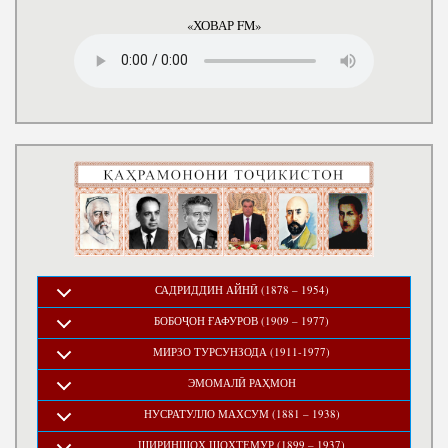
«ХОВАР FM»
САДРИДДИН АЙНӢ (1878 – 1954)
БОБОҶОН ҒАФУРОВ (1909 – 1977)
МИРЗО ТУРСУНЗОДА (1911-1977)
ЭМОМАЛӢ РАҲМОН
НУСРАТУЛЛО МАХСУМ (1881 – 1938)
ШИРИНШОҲ ШОҲТЕМУР (1899 – 1937)