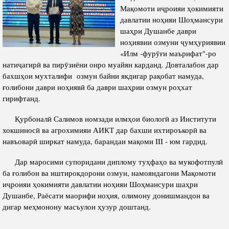
Салоҳият
Сохтори Институт
Мақомоти иҷроияи ҳокимияти
давлатии ноҳияи Шоҳмансури
Тарҷумаи ҳол
Роҳбарон ва кормандон
шаҳри Душанбе даври
Китобҳо
ноҳиявии озмуни ҷумҳуриявии
Таърихи роҳбарон
«Илм -фурӯғи маърифат"-ро
Мақолаҳо
натиҷагирӣ ва пирӯзиёни онро муайян карданд. Довталабон дар
Хадамоти матбуот
бахшҳои мухталифи озмун байни якдигар рақобат намуда,
ғолибони даври ноҳиявӣ ба даври шаҳрии озмун роҳхат
гирифтанд.
ПРЕЗИДЕНТИ ҶУМҲУРИИ ТОҶИКИСТОН
Қурбоналӣ Салимов номзади илмҳои биологӣ аз Институти
хокшиносӣ ва агрохимияи АИКТ дар бахши ихтироъкорӣ ва
навъоварӣ ширкат намуда, барандаи мақоми III - юм гардид.
Дар маросими супоридани диплому туҳфаҳо ва мукофотпулӣ
ба ғолибон ва иштирокдорони озмун, намояндагони Мақомоти
иҷроияи ҳокимияти давлатии ноҳияи Шоҳмансури шаҳри
Душанбе, Раёсати маорифи ноҳия, олимону донишмандон ва
дигар меҳмонону масъулон ҳузур доштанд.