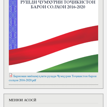
Барномаи миёнамуҳлати рушди Ҹумҳурии Тоҷикистон барои
солҳои 2016-2020.pdf
МЕНЮИ АСОСӢ