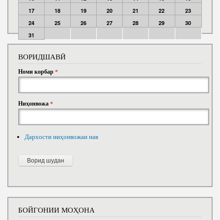
17
18
19
20
21
22
23
24
25
26
27
28
29
30
31
ВОРИДШАВӢ
Номи корбар
*
Ниҳонвожа
*
Дархости ниҳонвожаи нав
БОЙГОНИИ МОҲОНА