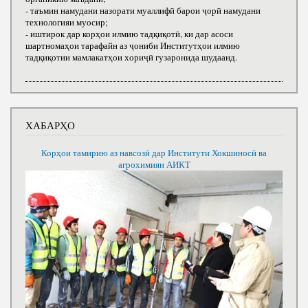
- таъмин намудани назорати муаллифӣ барои ҷорӣ намудани
технологияи муосир;
- иштирок дар корҳои илмию тадқиқотӣ, ки дар асоси
шартномаҳои тарафайн аз ҷониби Институтҳои илмию
тадқиқотии мамлакатҳои хориҷӣ гузаронида шудаанд.
ХАБАРҲО
Корҳои тамирию аз навсозӣ дар Институти Хокшиносӣ ва
агрохимияи АИКТ