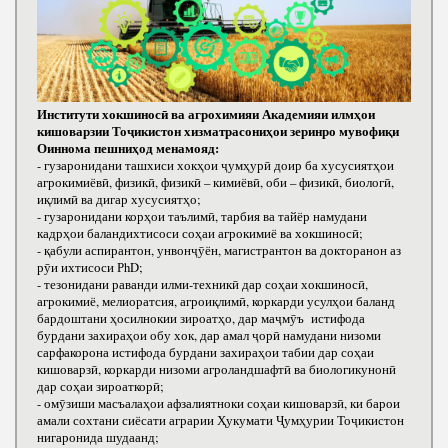
Институти хокшиносӣ ва агрохимияи Академияи илмҳои
кишоварзии Тоҷикистон хизматрасониҳои зеринро мувофиқи
Оиннома пешниҳод менамояд:
- гузаронидани ташхиси хокҳои ҷумҳурӣ доир ба хусусиятҳои
агрокимиёвӣ, физикӣ, физикӣ – кимиёвӣ, оби – физикӣ, биологӣ,
иқлимӣ ва дигар хусусиятҳо;
- гузаронидани корҳои таълимӣ, тарбия ва тайёр намудани
кадрҳои баландихтисоси соҳаи агрокимиё ва хокшиносӣ;
- қабули аспирантон, унвонҷӯён, магистрантон ва докторанон аз
рӯи ихтисоси РhD;
- тезонидани раванди илми-техникӣ дар соҳаи хокшиносӣ,
агрокимиё, мелиоратсия, агроиқлимӣ, коркарди усулҳои баланд
бардоштани ҳосилнокии зироатҳо, дар маҷмӯъ истифода
бурдани захираҳои обу хок, дар амал ҷорӣ намудани низоми
сарфакорона истифода бурдани захираҳои табии дар соҳаи
кишоварзӣ, коркарди низоми агроландшафтӣ ва биологикунонӣ
дар соҳаи зироаткорӣ;
- омӯзиши масъалаҳои афзалиятноки соҳаи кишоварзӣ, ки барои
амали сохтани сиёсати аграрии Ҳукумати Ҷумҳурии Тоҷикистон
нигаронида шудаанд;