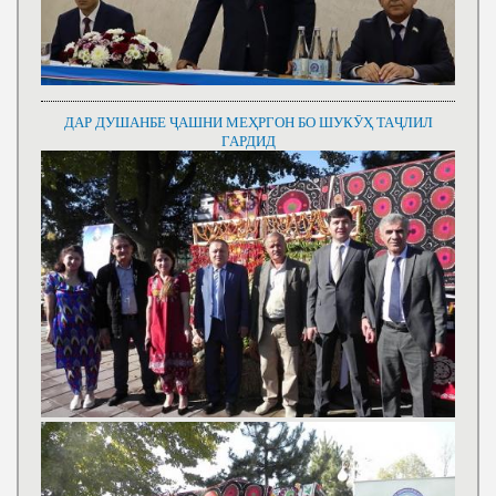
ДАР ДУШАНБЕ ҶАШНИ МЕҲРГОН БО ШУКӮҲ ТАҶЛИЛ
ГАРДИД