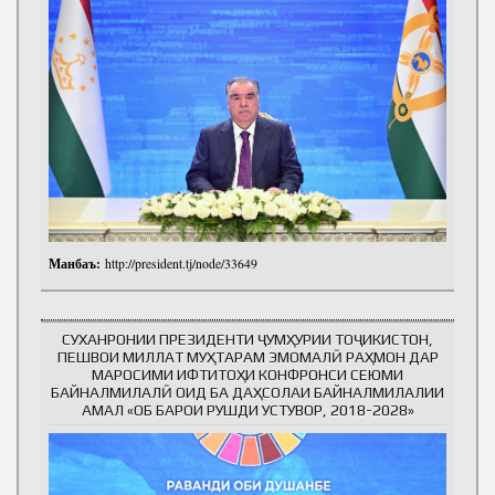
Манбаъ:
http://president.tj/node/33649
СУХАНРОНИИ ПРЕЗИДЕНТИ ҶУМҲУРИИ ТОҶИКИСТОН,
ПЕШВОИ МИЛЛАТ МУҲТАРАМ ЭМОМАЛӢ РАҲМОН ДАР
МАРОСИМИ ИФТИТОҲИ КОНФРОНСИ СЕЮМИ
БАЙНАЛМИЛАЛӢ ОИД БА ДАҲСОЛАИ БАЙНАЛМИЛАЛИИ
АМАЛ «ОБ БАРОИ РУШДИ УСТУВОР, 2018-2028»