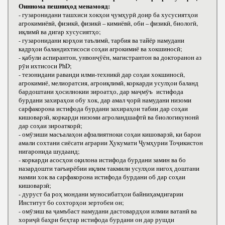
Оиннома пешниҳод менамояд:
- гузаронидани ташхиси хокҳои ҷумҳурӣ доир ба хусусиятҳои
агрокимиёвӣ, физикӣ, физикӣ – кимиёвӣ, оби – физикӣ, биологӣ,
иқлимӣ ва дигар хусусиятҳо;
- гузаронидани корҳои таълимӣ, тарбия ва тайёр намудани
кадрҳои баландихтисоси соҳаи агрокимиё ва хокшиносӣ;
- қабули аспирантон, унвонҷӯён, магистрантон ва докторанон аз
рӯи ихтисоси РhD;
- тезонидани раванди илми-техникӣ дар соҳаи хокшиносӣ,
агрокимиё, мелиоратсия, агроиқлимӣ, коркарди усулҳои баланд
бардоштани ҳосилнокии зироатҳо, дар маҷмӯъ истифода
бурдани захираҳои обу хок, дар амал ҷорӣ намудани низоми
сарфакорона истифода бурдани захираҳои табии дар соҳаи
кишоварзӣ, коркарди низоми агроландшафтӣ ва биологикунонӣ
дар соҳаи зироаткорӣ;
- омӯзиши масъалаҳои афзалиятноки соҳаи кишоварзӣ, ки барои
амали сохтани сиёсати аграрии Ҳукумати Ҷумҳурии Тоҷикистон
нигаронида шудаанд;
- коркарди асосҳои оқилона истифода бурдани замин ва бо
назардошти тағъирёбии иқлим такмили усулҳои нигоҳ доштани
намии хок ва сарфакорона истифода бурдани об дар соҳаи
кишоварзӣ;
- дуруст ба роҳ мондани муносибатҳои байниҳамдигарии
Институт бо сохторҳои зертобеи он;
- омӯзиш ва ҷамъбаст намудани дастовардҳои илмии ватанӣ ва
хориҷӣ баҳри беҳтар истифода бурдани он дар рушди