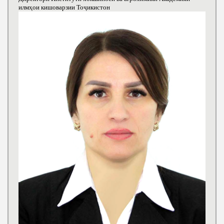
илмҳои кишоварзии Тоҷикистон