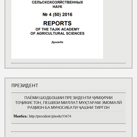
ПРЕЗИДЕНТ
ПАЁМИ ШОДБОШИИ ПРЕЗИДЕНТИ ҶУМҲУРИИ
ТОҶИКИСТОН, ПЕШВОИ МИЛЛАТ МУҲТАРАМ ЭМОМАЛӢ
РАҲМОН БА МУНОСИБАТИ ҶАШНИ ТИРГОН
Манбаъ:
http://president.tj/node/33674