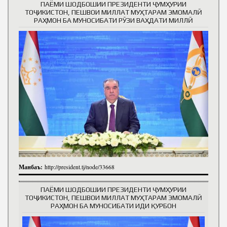
ПАЁМИ ШОДБОШИИ ПРЕЗИДЕНТИ ҶУМҲУРИИ
ТОҶИКИСТОН, ПЕШВОИ МИЛЛАТ МУҲТАРАМ ЭМОМАЛӢ
РАҲМОН БА МУНОСИБАТИ РӮЗИ ВАҲДАТИ МИЛЛӢ
Манбаъ:
http://president.tj/node/33668
ПАЁМИ ШОДБОШИИ ПРЕЗИДЕНТИ ҶУМҲУРИИ
ТОҶИКИСТОН, ПЕШВОИ МИЛЛАТ МУҲТАРАМ ЭМОМАЛӢ
РАҲМОН БА МУНОСИБАТИ ИДИ ҚУРБОН