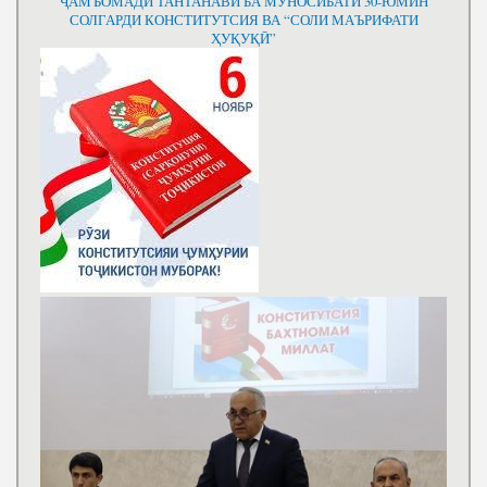
ҶАМЪОМАДИ ТАНТАНАВӢ БА МУНОСИБАТИ 30-ЮМИН
СОЛГАРДИ КОНСТИТУТСИЯ ВА “СОЛИ МАЪРИФАТИ
ҲУҚУҚӢ”