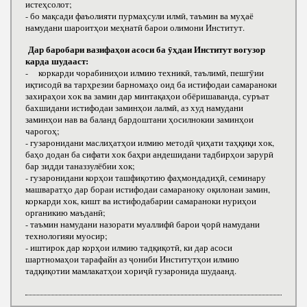
истеҳсолот;
- бо мақсади фаъолияти пурмаҳсули илмӣ, таъмин ва муҳаё
намудани шароитҳои меҳнатӣ барои олимони Институт.
Дар баробари вазифаҳои асоси ба ӯҳдаи Институт вогузор
карда шудааст:
- коркарди чорабиниҳои илмию техникӣ, таълимӣ, пешгӯии
иқтисодӣ ва тарҳрезии барномаҳо оид ба истифодаи самараноки
захираҳои хок ва замин дар минтақаҳои обёришаванда, суръат
бахшидани истифодаи заминҳои лалмӣ, аз худ намудани
заминҳои нав ва баланд бардоштани ҳосилнокии заминҳои
чарогоҳ;
- гузаронидани маслиҳатҳои илмию методӣ ҷиҳати таҳқиқи хок,
баҳо додан ба сифати хок баҳри андешидани тадбирҳои зарурӣ
бар зидди таназзулёбии хок;
- гузаронидани корҳои ташфиқотию фаҳмондадиҳӣ, семинару
машваратҳо дар бораи истифодаи самараноку оқилонаи замин,
коркарди хок, кишт ва истифодабарии самараноки нуриҳои
органикию маъданӣ;
- таъмин намудани назорати муаллифӣ барои ҷорӣ намудани
технологияи муосир;
- иштирок дар корҳои илмию тадқиқотӣ, ки дар асоси
шартномаҳои тарафайн аз ҷониби Институтҳои илмию
тадқиқотии мамлакатҳои хориҷӣ гузаронида шудаанд.