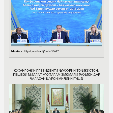
Манбаъ:
http://president.tj/node/33617
СУХАНРОНИИ ПРЕЗИДЕНТИ ҶУМҲУРИИ ТОҶИКИСТОН,
ПЕШВОИ МИЛЛАТ МУҲТАРАМ ЭМОМАЛӢ РАҲМОН ДАР
ҶАЛАСАИ ШӮРОИ МИЛЛИИ РУШД