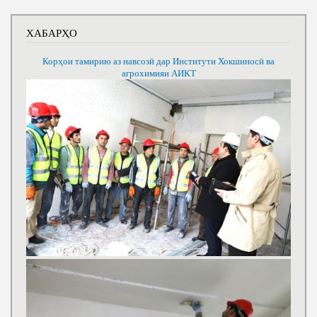
ХАБАРҲО
Корҳои тамирию аз навсозӣ дар Институти Хокшиносӣ ва
агрохимияи АИКТ