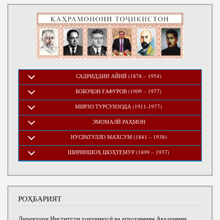
САДРИДДИН АЙНӢ (1878 – 1954)
БОБОҶОН ҒАФУРОВ (1909 – 1977)
МИРЗО ТУРСУНЗОДА (1911-1977)
ЭМОМАЛӢ РАҲМОН
НУСРАТУЛЛО МАХСУМ (1881 – 1938)
ШИРИНШОҲ ШОҲТЕМУР (1899 – 1937)
РОҲБАРИЯТ
Директори Институти хокшиносӣ ва агрохимияи Академияи