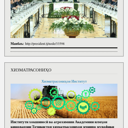
Манбаъ:
http://president.tj/node/33598
ХИЗМАТРАСОНИҲО
Хизматрасониҳои Институт
Институти хокшиносӣ ва агрохимияи Академияи илмҳои
кишоварзии Тоҷикистон хизматрасониҳои зеринро мувофиқи