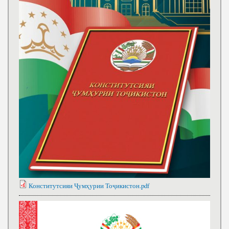
Конститутсияи Ҷумҳурии Тоҷикистон.pdf