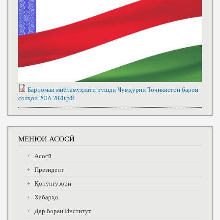
Барномаи миёнамуҳлати рушди Ҹумҳурии Тоҷикистон барои
солҳои 2016-2020.pdf
МЕНЮИ АСОСӢ
Асосӣ
Президент
Қонунгузорӣ
Хабарҳо
Дар бораи Институт