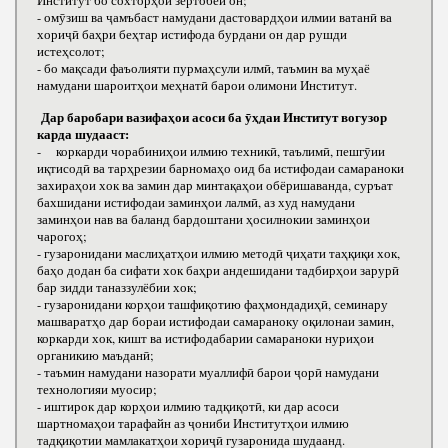
Институт бо сохторҳои зертобеи он;
- омӯзиш ва ҷамъбаст намудани дастовардҳои илмии ватанӣ ва
хориҷӣ баҳри беҳтар истифода бурдани он дар рушди
истеҳсолот;
- бо мақсади фаъолияти пурмаҳсули илмӣ, таъмин ва муҳаё
намудани шароитҳои меҳнатӣ барои олимони Институт.
Дар баробари вазифаҳои асоси ба ӯҳдаи Институт вогузор
карда шудааст:
- коркарди чорабиниҳои илмию техникӣ, таълимӣ, пешгӯии
иқтисодӣ ва тарҳрезии барномаҳо оид ба истифодаи самараноки
захираҳои хок ва замин дар минтақаҳои обёришаванда, суръат
бахшидани истифодаи заминҳои лалмӣ, аз худ намудани
заминҳои нав ва баланд бардоштани ҳосилнокии заминҳои
чарогоҳ;
- гузаронидани маслиҳатҳои илмию методӣ ҷиҳати таҳқиқи хок,
баҳо додан ба сифати хок баҳри андешидани тадбирҳои зарурӣ
бар зидди таназзулёбии хок;
- гузаронидани корҳои ташфиқотию фаҳмондадиҳӣ, семинару
машваратҳо дар бораи истифодаи самараноку оқилонаи замин,
коркарди хок, кишт ва истифодабарии самараноки нуриҳои
органикию маъданӣ;
- таъмин намудани назорати муаллифӣ барои ҷорӣ намудани
технологияи муосир;
- иштирок дар корҳои илмию тадқиқотӣ, ки дар асоси
шартномаҳои тарафайн аз ҷониби Институтҳои илмию
тадқиқотии мамлакатҳои хориҷӣ гузаронида шудаанд.