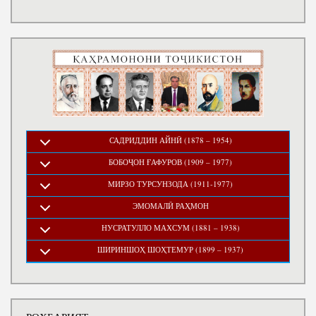
САДРИДДИН АЙНӢ (1878 – 1954)
БОБОҶОН ҒАФУРОВ (1909 – 1977)
МИРЗО ТУРСУНЗОДА (1911-1977)
ЭМОМАЛӢ РАҲМОН
НУСРАТУЛЛО МАХСУМ (1881 – 1938)
ШИРИНШОҲ ШОҲТЕМУР (1899 – 1937)