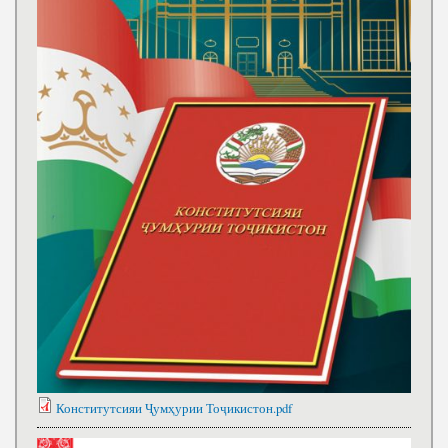
Конститутсияи Ҷумҳурии Тоҷикистон.pdf