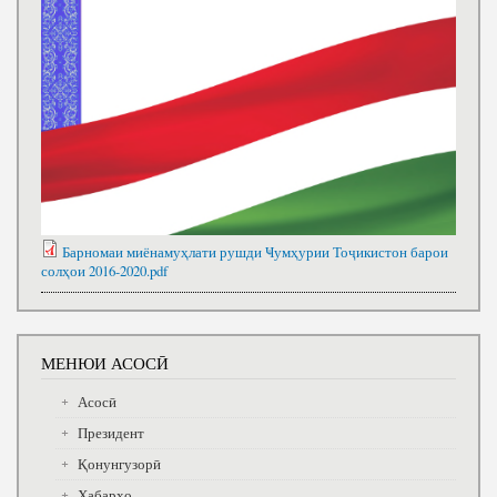
Барномаи миёнамуҳлати рушди Ҹумҳурии Тоҷикистон барои
солҳои 2016-2020.pdf
МЕНЮИ АСОСӢ
Асосӣ
Президент
Қонунгузорӣ
Хабарҳо