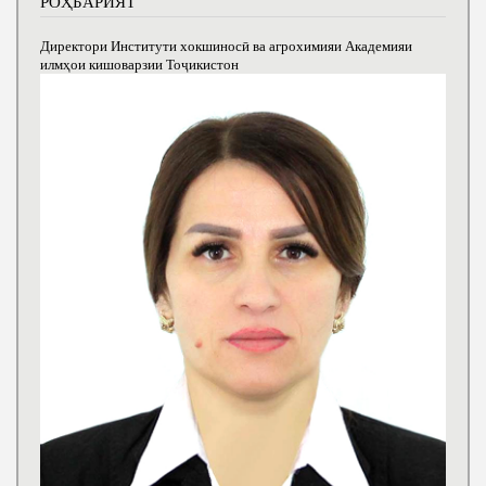
РОҲБАРИЯТ
Директори Институти хокшиносӣ ва агрохимияи Академияи
илмҳои кишоварзии Тоҷикистон