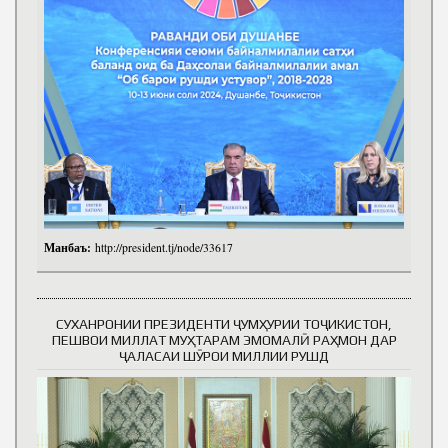
Манбаъ:
http://president.tj/node/33617
СУХАНРОНИИ ПРЕЗИДЕНТИ ҶУМҲУРИИ ТОҶИКИСТОН,
ПЕШВОИ МИЛЛАТ МУҲТАРАМ ЭМОМАЛӢ РАҲМОН ДАР
ҶАЛАСАИ ШӮРОИ МИЛЛИИ РУШД