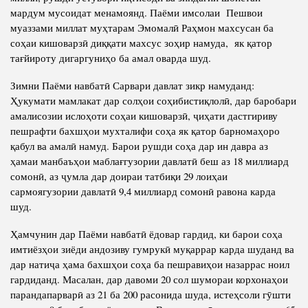
Салоҳият
Сохтори Институт
мардум мусоидат менамоянд. Паёми имсолаи Пешвои
муаззами миллат муҳтарам Эмомалӣ Раҳмон махсусан ба
Тарҷумаи ҳол
Роҳбарон ва кормандон
соҳаи кишоварзӣ диққати махсус зоҳир намуда, як қатор
Китобҳо
тағйироту дигаргуниҳо ба амал оварда шуд.
Таърихи роҳбарон
Мақолаҳо
Зимни Паёми навбатӣ Сарвари давлат зикр намуданд:
Хадамоти матбуот
Ҳукумати мамлакат дар солҳои соҳибистиқлолӣ, дар баробари
амалисозии ислоҳоти соҳаи кишоварзӣ, ҷиҳати дастгириву
пешрафти бахшҳои мухталифи соҳа як қатор барномаҳоро
ПРЕЗИДЕНТИ ҶУМҲУРИИ ТОҶИКИСТОН
қабул ва амалӣ намуд. Барои рушди соҳа дар ин давра аз
ҳамаи манбаъҳои маблағгузории давлатӣ беш аз 18 миллиард
сомонӣ, аз ҷумла дар доираи татбиқи 29 лоиҳаи
сармоягузории давлатӣ 9,4 миллиард сомонӣ равона карда
шуд.
Ҳамчунин дар Паёми навбатӣ ёдовар гардид, ки барои соҳа
имтиёзҳои зиёди андозиву гумрукӣ муқаррар карда шуданд ва
дар натиҷа ҳама бахшҳои соҳа ба пешравиҳои назаррас ноил
гардиданд. Масалан, дар давоми 20 сол шумораи корхонаҳои
парандапарварӣ аз 21 ба 200 расонида шуда, истеҳсоли гӯшти