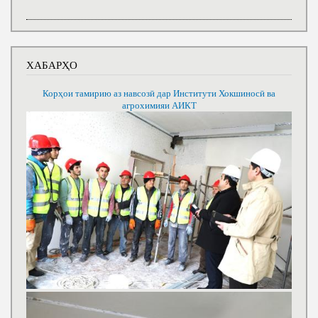
ХАБАРҲО
Корҳои тамирию аз навсозӣ дар Институти Хокшиносӣ ва
агрохимияи АИКТ