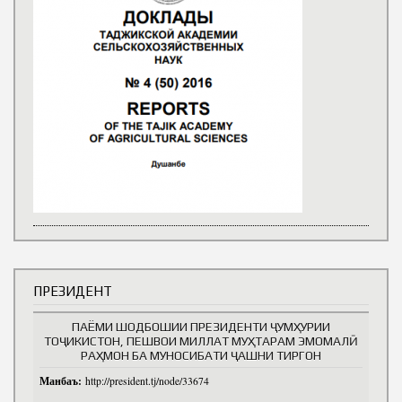
ПРЕЗИДЕНТ
ПАЁМИ ШОДБОШИИ ПРЕЗИДЕНТИ ҶУМҲУРИИ
ТОҶИКИСТОН, ПЕШВОИ МИЛЛАТ МУҲТАРАМ ЭМОМАЛӢ
РАҲМОН БА МУНОСИБАТИ ҶАШНИ ТИРГОН
Манбаъ:
http://president.tj/node/33674