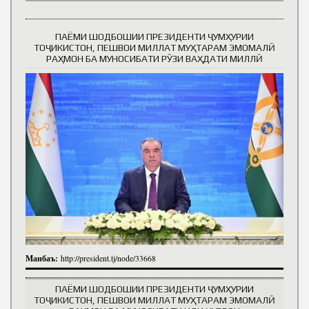
ПАЁМИ ШОДБОШИИ ПРЕЗИДЕНТИ ҶУМҲУРИИ
ТОҶИКИСТОН, ПЕШВОИ МИЛЛАТ МУҲТАРАМ ЭМОМАЛӢ
РАҲМОН БА МУНОСИБАТИ РӮЗИ ВАҲДАТИ МИЛЛӢ
Манбаъ:
http://president.tj/node/33668
ПАЁМИ ШОДБОШИИ ПРЕЗИДЕНТИ ҶУМҲУРИИ
ТОҶИКИСТОН, ПЕШВОИ МИЛЛАТ МУҲТАРАМ ЭМОМАЛӢ