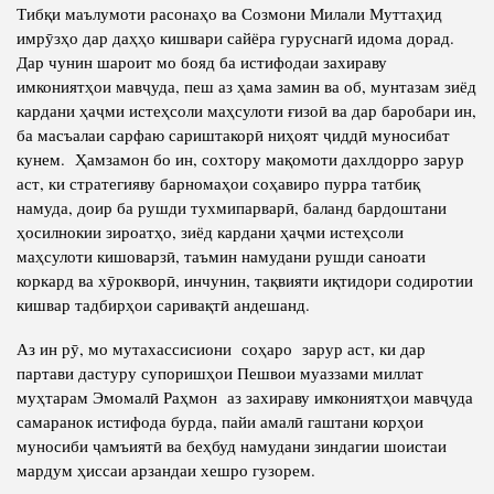
Тибқи маълумоти расонаҳо ва Созмони Милали Муттаҳид
имрӯзҳо дар даҳҳо кишвари сайёра гуруснагӣ идома дорад.
Дар чунин шароит мо бояд ба истифодаи захираву
имкониятҳои мавҷуда, пеш аз ҳама замин ва об, мунтазам зиёд
кардани ҳаҷми истеҳсоли маҳсулоти ғизоӣ ва дар баробари ин,
ба масъалаи сарфаю сариштакорӣ ниҳоят ҷиддӣ муносибат
кунем. Ҳамзамон бо ин, сохтору мақомоти дахлдорро зарур
аст, ки стратегияву барномаҳои соҳавиро пурра татбиқ
намуда, доир ба рушди тухмипарварӣ, баланд бардоштани
ҳосилнокии зироатҳо, зиёд кардани ҳаҷми истеҳсоли
маҳсулоти кишоварзӣ, таъмин намудани рушди саноати
коркард ва хӯрокворӣ, инчунин, тақвияти иқтидори содиротии
кишвар тадбирҳои саривақтӣ андешанд.
Аз ин рӯ, мо мутахассисиони соҳаро зарур аст, ки дар
партави дастуру супоришҳои Пешвои муаззами миллат
муҳтарам Эмомалӣ Раҳмон аз захираву имкониятҳои мавҷуда
самаранок истифода бурда, пайи амалӣ гаштани корҳои
муносиби ҷамъиятӣ ва беҳбуд намудани зиндагии шоистаи
мардум ҳиссаи арзандаи хешро гузорем.