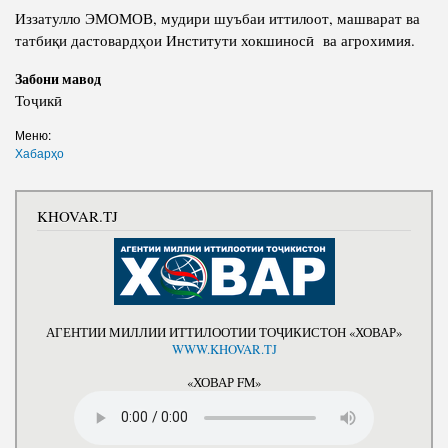
Иззатулло ЭМОМОВ, мудири шуъбаи иттилоот, машварат ва
татбиқи дастовардҳои Институти хокшиносӣ ва агрохимия.
Забони мавод
Тоҷикӣ
Меню:
Хабарҳо
KHOVAR.TJ
АГЕНТИИ МИЛЛИИ ИТТИЛООТИИ ТОҶИКИСТОН «ХОВАР»
WWW.KHOVAR.TJ
«ХОВАР FM»