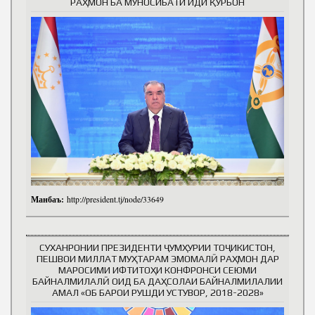
РАҲМОН БА МУНОСИБАТИ ИДИ ҚУРБОН
Манбаъ:
http://president.tj/node/33649
СУХАНРОНИИ ПРЕЗИДЕНТИ ҶУМҲУРИИ ТОҶИКИСТОН,
ПЕШВОИ МИЛЛАТ МУҲТАРАМ ЭМОМАЛӢ РАҲМОН ДАР
МАРОСИМИ ИФТИТОҲИ КОНФРОНСИ СЕЮМИ
БАЙНАЛМИЛАЛӢ ОИД БА ДАҲСОЛАИ БАЙНАЛМИЛАЛИИ
АМАЛ «ОБ БАРОИ РУШДИ УСТУВОР, 2018-2028»