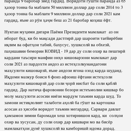
паранда 9 баробар зиёд гардид. Воридоти гӯшти паранда аз 65
ҳазор тонна ба маблағи 50 миллион доллар дар соли 2014 то 3
ҳазор тонна ба маблағи 9 миллион доллар дар соли 2021 кам
гардид, яъне аз рӯи ҳаҷм беш аз 21 баробар коҳиш ёфт.
Нуктаи муҳими дигари Паёми Президенти мамлакат аз он
иборат буд, ки бо мақсади дастгирӣ дар шароити тағйирёбии
иқлим ва офатҳои табиӣ, бахусус, хушксолӣ ва обхезӣ,
паҳншавии бемории КОВИД - 19 дар ду соли охир ва пешгирӣ
кардани таъсири манфии онҳо кишоварзони мамлакат дар
соли 2021 аз пардохти андоз аз истеҳсолкунандагони
маҳсулоти кишоварзӣ, яъне андози ягона озод карда шуданд.
Иқдоми мазкур боиси 6 фоиз афзоиш ёфтани истеҳсоли
маҳсулоти кишоварзӣ дар соли ҷорӣ нисбат ба соли қаблӣ
гардид. Дар натиҷа фаровонии бозори истеъмолии кишвар бо
молу маҳсулоти асосии ниёзи мардум таъмин карда шуд. То
замони истиқлолият талаботи аҳолӣ ба гӯшт ва картошка
асосан аз ҳисоби воридот таъмин мегардид. Сарвари давлат
ҳамзамон зимни баромади хеш хотирнишон кард, ки солҳои
охир ва хусусан, ду соли охир дар кишвари мо ва бисёр
мамлакатҳои дунё хушксолӣ ва камборишӣ идома дорад.