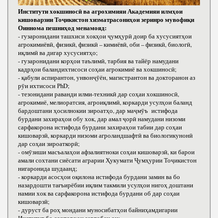
Институти хокшиносӣ ва агрохимияи Академияи илмҳои
кишоварзии Тоҷикистон хизматрасониҳои зеринро мувофиқи
Оиннома пешниҳод менамояд:
- гузаронидани ташхиси хокҳои ҷумҳурӣ доир ба хусусиятҳои
агрокимиёвӣ, физикӣ, физикӣ – кимиёвӣ, оби – физикӣ, биологӣ,
иқлимӣ ва дигар хусусиятҳо;
- гузаронидани корҳои таълимӣ, тарбия ва тайёр намудани
кадрҳои баландихтисоси соҳаи агрокимиё ва хокшиносӣ;
- қабули аспирантон, унвонҷӯён, магистрантон ва докторанон аз
рӯи ихтисоси РhD;
- тезонидани раванди илми-техникӣ дар соҳаи хокшиносӣ,
агрокимиё, мелиоратсия, агроиқлимӣ, коркарди усулҳои баланд
бардоштани ҳосилнокии зироатҳо, дар маҷмӯъ истифода
бурдани захираҳои обу хок, дар амал ҷорӣ намудани низоми
сарфакорона истифода бурдани захираҳои табии дар соҳаи
кишоварзӣ, коркарди низоми агроландшафтӣ ва биологикунонӣ
дар соҳаи зироаткорӣ;
- омӯзиши масъалаҳои афзалиятноки соҳаи кишоварзӣ, ки барои
амали сохтани сиёсати аграрии Ҳукумати Ҷумҳурии Тоҷикистон
нигаронида шудаанд;
- коркарди асосҳои оқилона истифода бурдани замин ва бо
назардошти тағъирёбии иқлим такмили усулҳои нигоҳ доштани
намии хок ва сарфакорона истифода бурдани об дар соҳаи
кишоварзӣ;
- дуруст ба роҳ мондани муносибатҳои байниҳамдигарии