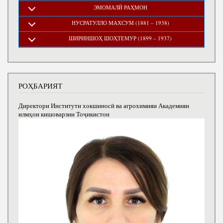
ЭМОМАЛӢ РАҲМОН
НУСРАТУЛЛО МАХСУМ (1881 – 1938)
ШИРИНШОҲ ШОҲТЕМУР (1899 – 1937)
РОҲБАРИЯТ
Директори Институти хокшиносӣ ва агрохимияи Академияи
илмҳои кишоварзии Тоҷикистон