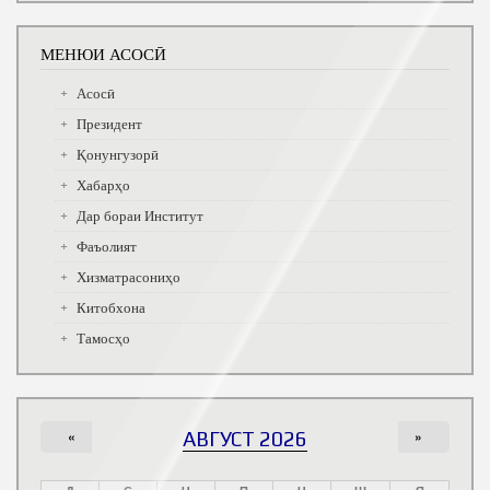
МЕНЮИ АСОСӢ
Асосӣ
Президент
Қонунгузорӣ
Хабарҳо
Дар бораи Институт
Фаъолият
Хизматрасониҳо
Китобхона
Тамосҳо
«
АВГУСТ 2026
»