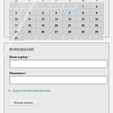
Д
С
Ч
П
Ҷ
Ш
Я
1
2
3
4
5
6
7
8
9
10
11
12
13
14
15
16
17
18
19
20
21
22
23
24
25
26
27
28
29
30
31
ВОРИДШАВӢ
Номи корбар
*
Ниҳонвожа
*
Дархости ниҳонвожаи нав