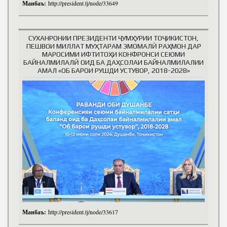
Манбаъ:
http://president.tj/node/33649
СУХАНРОНИИ ПРЕЗИДЕНТИ ҶУМҲУРИИ ТОҶИКИСТОН,
ПЕШВОИ МИЛЛАТ МУҲТАРАМ ЭМОМАЛӢ РАҲМОН ДАР
МАРОСИМИ ИФТИТОҲИ КОНФРОНСИ СЕЮМИ
БАЙНАЛМИЛАЛӢ ОИД БА ДАҲСОЛАИ БАЙНАЛМИЛАЛИИ
АМАЛ «ОБ БАРОИ РУШДИ УСТУВОР, 2018-2028»
Манбаъ:
http://president.tj/node/33617