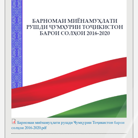
Барномаи миёнамуҳлати рушди Ҹумҳурии Тоҷикистон барои
солҳои 2016-2020.pdf