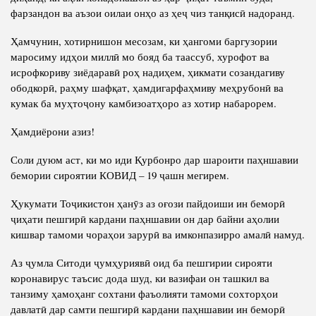
фарзандон ва аъзои оилаи онҳо аз ҳеҷ чиз танқисӣ надоранд.
Ҳамчунин, хотирнишон месозам, ки ҳангоми баргузории
маросиму идҳои миллӣ мо бояд ба таассуб, хурофот ва
исрофкориву зиёдаравӣ роҳ надиҳем, ҳикмати созандагиву
ободкорӣ, раҳму шафқат, ҳамдигарфаҳмиву меҳрубонӣ ва
кумак ба муҳтоҷону камбизоатҳоро аз хотир набарорем.
Ҳамдиёрони азиз!
Соли дуюм аст, ки мо иди Қурбонро дар шароити паҳншавии
бемории сироятии КОВИД – 19 ҷашн мегирем.
Ҳукумати Тоҷикистон ҳанӯз аз оғози пайдоиши ин беморӣ
ҷиҳати пешгирӣ кардани паҳншавии он дар байни аҳолии
кишвар тамоми чораҳои зарурӣ ва имконпазирро амалӣ намуд.
Аз ҷумла Ситоди ҷумҳуриявӣ оид ба пешгирии сирояти
коронавирус таъсис дода шуд, ки вазифаи он ташкил ва
танзиму ҳамоҳанг сохтани фаъолияти тамоми сохторҳои
давлатӣ дар самти пешгирӣ кардани паҳншавии ин беморӣ