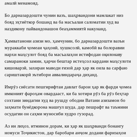
амалӣ менамояд.
Бо дарназардошти чунин вазъ, шаҳрвандони мамлакат низ
бояд эҳтиёткор бошанд ва ба масъалаи саломатии худ ва
наздикону пайвандонашон беаҳаммиятӣ накунанд.
Ҳамватанони азизи мо, ҳамчунин, бо дарназардошти вазъи
мураккаби ҷомеаи ҷаҳонӣ, хушксолӣ, камобӣ ва болоравии
нархи маҳсулот бояд ба масъалаҳои истифодаи оқилонаву
самараноки замин, ҳарчи бештар истеҳсол кардани маҳсулоти
кишоварзӣ, захираи маводи ғизоӣ дар ҳар як оила ва сарфаю
сариштакорӣ эътибори аввалиндараҷа диҳанд.
Имрӯз сиёсати пешгирифтаи давлат барои ҳар як фарди ҷомеа
имконият фароҳам овардааст, ки ба хотири рӯз ба рӯз беҳтар
сохтани зиндагии худ ва рушду ободии Ватани азизамон бо
заҳмати бунёдкорона машғул шуда, дар пешрафт ва таъмини
осудагии он саҳми муносиби худро гузорад.
Аз ин лиҳоз, итминон дорам, ки ҳар як шаҳрванди бонангу
номуси Тоҷикистон, дар баробари анҷом додани фаризаҳои