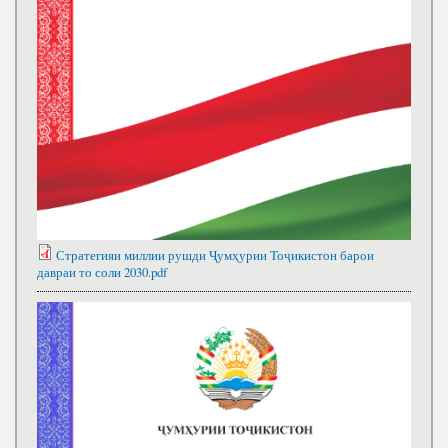
Стратегияи миллии рушди Ҷумҳурии Тоҷикистон барои
давраи то соли 2030.pdf