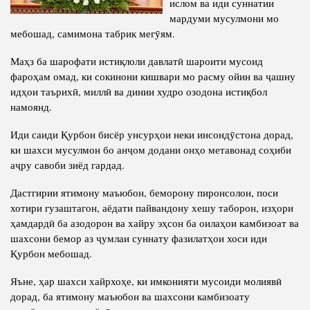
ислом ва иди суннатии
Салоҳият
Сохтори Институт
мардуми мусулмони мо
Тарҷумаи ҳол
Роҳбарон ва кормандон
мебошад, самимона табрик мегӯям.
Китобҳо
Таърихи роҳбарон
Маҳз ба шарофати истиқлоли давлатӣ шароити мусоид
Мақолаҳо
фароҳам омад, ки сокинони кишвари мо расму ойин ва ҷашну
идҳои таърихӣ, миллӣ ва динии худро озодона истиқбол
Хадамоти матбуот
намоянд.
Иди саиди Қурбон бисёр унсурҳои неки инсондӯстона дорад,
ПРЕЗИДЕНТИ ҶУМҲУРИИ ТОҶИКИСТОН
ки шахси мусулмон бо анҷом додани онҳо метавонад соҳиби
аҷру савоби зиёд гардад.
Дастгирии ятимону маъюбон, беморону пиронсолон, поси
хотири гузаштагон, аёдати пайвандону хешу таборон, изҳори
ҳамдардӣ ба азодорон ва хайру эҳсон ба оилаҳои камбизоат ва
шахсони бемор аз ҷумлаи суннату фазилатҳои хоси иди
Қурбон мебошад.
Яъне, ҳар шахси хайрхоҳе, ки имконияти мусоиди молиявӣ
дорад, ба ятимону маъюбон ва шахсони камбизоату