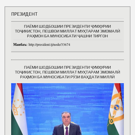
ПРЕЗИДЕНТ
ПАЁМИ ШОДБОШИИ ПРЕЗИДЕНТИ ҶУМҲУРИИ
ТОҶИКИСТОН, ПЕШВОИ МИЛЛАТ МУҲТАРАМ ЭМОМАЛӢ
РАҲМОН БА МУНОСИБАТИ ҶАШНИ ТИРГОН
Манбаъ:
http://president.tj/node/33674
ПАЁМИ ШОДБОШИИ ПРЕЗИДЕНТИ ҶУМҲУРИИ
ТОҶИКИСТОН, ПЕШВОИ МИЛЛАТ МУҲТАРАМ ЭМОМАЛӢ
РАҲМОН БА МУНОСИБАТИ РӮЗИ ВАҲДАТИ МИЛЛӢ