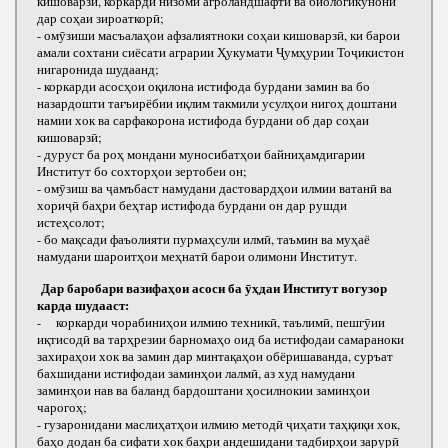
кишоварзӣ, коркарди низоми агроландшафтӣ ва биологикунонӣ
дар соҳаи зироаткорӣ;
- омӯзиши масъалаҳои афзалиятноки соҳаи кишоварзӣ, ки барои
амали сохтани сиёсати аграрии Ҳукумати Ҷумҳурии Тоҷикистон
нигаронида шудаанд;
- коркарди асосҳои оқилона истифода бурдани замин ва бо
назардошти тағъирёбии иқлим такмили усулҳои нигоҳ доштани
намии хок ва сарфакорона истифода бурдани об дар соҳаи
кишоварзӣ;
- дуруст ба роҳ мондани муносибатҳои байниҳамдигарии
Институт бо сохторҳои зертобеи он;
- омӯзиш ва ҷамъбаст намудани дастовардҳои илмии ватанӣ ва
хориҷӣ баҳри беҳтар истифода бурдани он дар рушди
истеҳсолот;
- бо мақсади фаъолияти пурмаҳсули илмӣ, таъмин ва муҳаё
намудани шароитҳои меҳнатӣ барои олимони Институт.
Дар баробари вазифаҳои асоси ба ӯҳдаи Институт вогузор
карда шудааст:
- коркарди чорабиниҳои илмию техникӣ, таълимӣ, пешгӯии
иқтисодӣ ва тарҳрезии барномаҳо оид ба истифодаи самараноки
захираҳои хок ва замин дар минтақаҳои обёришаванда, суръат
бахшидани истифодаи заминҳои лалмӣ, аз худ намудани
заминҳои нав ва баланд бардоштани ҳосилнокии заминҳои
чарогоҳ;
- гузаронидани маслиҳатҳои илмию методӣ ҷиҳати таҳқиқи хок,
баҳо додан ба сифати хок баҳри андешидани тадбирҳои зарурӣ