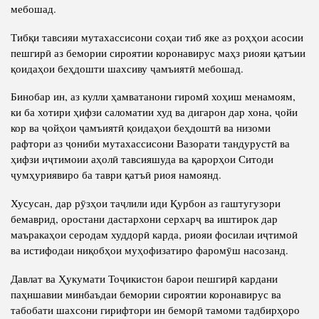
мебошад.
Тибқи тавсияи мутахассисони соҳаи тиб яке аз роҳҳои асосии
пешгирӣ аз бемории сироятии коронавирус маҳз риояи қатъии
қоидаҳои беҳдошти шахсиву ҷамъиятӣ мебошад.
Бинобар ин, аз кулли ҳамватанони гиромӣ хоҳиш менамоям,
ки ба хотири ҳифзи саломатии худ ва дигарон дар хона, ҷойи
кор ва ҷойҳои ҷамъиятӣ қоидаҳои беҳдоштӣ ва низоми
рафтори аз ҷониби мутахассисони Вазорати тандурустӣ ва
ҳифзи иҷтимоии аҳолӣ тавсияшуда ва қарорҳои Ситоди
ҷумҳуриявиро ба таври қатъӣ риоя намоянд.
Хусусан, дар рӯзҳои таҷлили иди Қурбон аз гаштугузори
бемаврид, оростани дастархони серхарҷ ва иштирок дар
маъракаҳои серодам худдорӣ карда, риояи фосилаи иҷтимоӣ
ва истифодаи ниқобҳои муҳофизатиро фаромӯш насозанд.
Давлат ва Ҳукумати Тоҷикистон барои пешгирӣ кардани
паҳншавии минбаъдаи бемории сироятии коронавирус ва
табобати шахсони гирифтори ин беморӣ тамоми тадбирҳоро