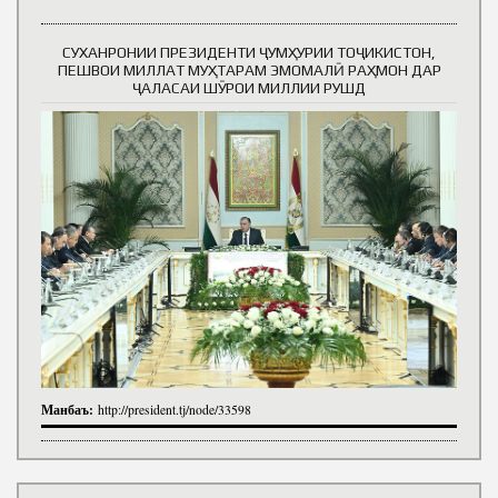
СУХАНРОНИИ ПРЕЗИДЕНТИ ҶУМҲУРИИ ТОҶИКИСТОН,
ПЕШВОИ МИЛЛАТ МУҲТАРАМ ЭМОМАЛӢ РАҲМОН ДАР
ҶАЛАСАИ ШӮРОИ МИЛЛИИ РУШД
Манбаъ:
http://president.tj/node/33598