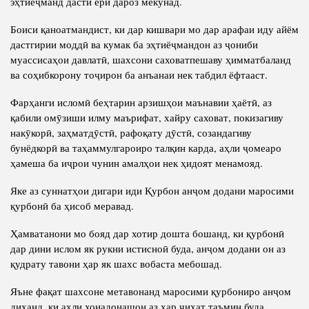
эҳтиёҷманд дасти ёрӣ дароз мекунад.
Боиси қаноатмандист, ки дар кишвари мо дар арафаи иду айём
дастгирии моддӣ ва кумак ба эҳтиёҷмандон аз ҷониби
муассисаҳои давлатӣ, шахсони саховатпешаву ҳимматбаланд
ва соҳибкорону тоҷирон ба анъанаи нек табдил ёфтааст.
Фарҳанги исломӣ беҳтарин арзишҳои маънавии ҳаётӣ, аз
қабили омӯзиши илму маърифат, хайру саховат, покизагиву
накӯкорӣ, заҳматдӯстӣ, рафоқату дӯстӣ, созандагиву
бунёдкорӣ ва таҳаммулгароиро талқин карда, аҳли ҷомеаро
ҳамеша ба иҷрои чунин амалҳои нек ҳидоят менамояд.
Яке аз суннатҳои дигари иди Қурбон анҷом додани маросими
қурбонӣ ба ҳисоб меравад.
Ҳамватанони мо бояд дар хотир дошта бошанд, ки қурбонӣ
дар дини ислом як рукни истисноӣ буда, анҷом додани он аз
қудрату тавони ҳар як шахс вобаста мебошад.
Яъне фақат шахсоне метавонанд маросими қурбониро анҷом
диҳанд, ки аҳли хонадонашон аз ҳар ҷиҳат таъмин буда,