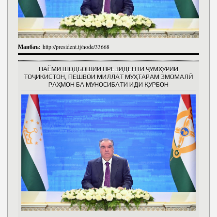
Манбаъ:
http://president.tj/node/33668
ПАЁМИ ШОДБОШИИ ПРЕЗИДЕНТИ ҶУМҲУРИИ
ТОҶИКИСТОН, ПЕШВОИ МИЛЛАТ МУҲТАРАМ ЭМОМАЛӢ
РАҲМОН БА МУНОСИБАТИ ИДИ ҚУРБОН