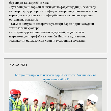
бар зидди таназзулёбии хок;
- гузаронидани корҳои ташфиқотию фаҳмондадиҳӣ, семинару
машваратҳо дар бораи истифодаи самараноку оқилонаи замин,
коркарди хок, кишт ва истифодабарии самараноки нуриҳои
органикию маъданӣ;
- таъмин намудани назорати муаллифӣ барои ҷорӣ намудани
технологияи муосир;
- иштирок дар корҳои илмию тадқиқотӣ, ки дар асоси
шартномаҳои тарафайн аз ҷониби Институтҳои илмию
тадқиқотии мамлакатҳои хориҷӣ гузаронида шудаанд.
ХАБАРҲО
Корҳои тамирию аз навсозӣ дар Институти Хокшиносӣ ва
агрохимияи АИКТ