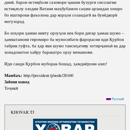
динӣ, барои истиқболи сазовори ҷашни бузурги сисолагии
истиқлолу озодии Ватани маҳбубамон саҳми арзандаи хешро
бо иштироки фаъолона дар корҳои созандагӣ ва бунёдкорӣ
мегузорад.
Бо изҳори ҳамин нияту орзуҳои нек бори дигар ҳамаи шумо –
ҳамватанони гиромиро ба муносибати фарорасии иди Қурбон
табрик гуфта, ба ҳар яки шумо тансиҳативу хотирҷамъӣ ва дар
хонадонатон хайру баракатро орзу менамоям.
Иди саиди Қурбон муборак бошад, ҳамдиёрони азиз!
Манбаъ:
http://president.tj/node/26160
Забони мавод
Тоҷикӣ
Русский
KHOVAR.TJ