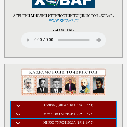
АГЕНТИИ МИЛЛИИ ИТТИЛООТИИ ТОҶИКИСТОН «ХОВАР»
WWW.KHOVAR.TJ
«ХОВАР FM»
САДРИДДИН АЙНӢ (1878 – 1954)
БОБОҶОН ҒАФУРОВ (1909 – 1977)
МИРЗО ТУРСУНЗОДА (1911-1977)