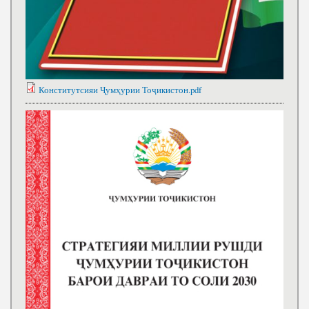
Конститутсияи Ҷумҳурии Тоҷикистон.pdf