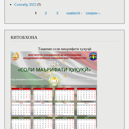
Сентябр 2022
(5)
САҲИФАҲО
2
3
навбатӣ ›
охирин »
1
КИТОБХОНА
Тақвими соли маърифати ҳуқуқӣ