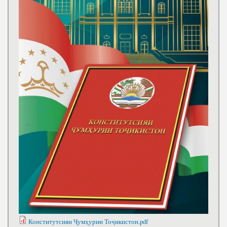
Конститутсияи Ҷумҳурии Тоҷикистон.pdf