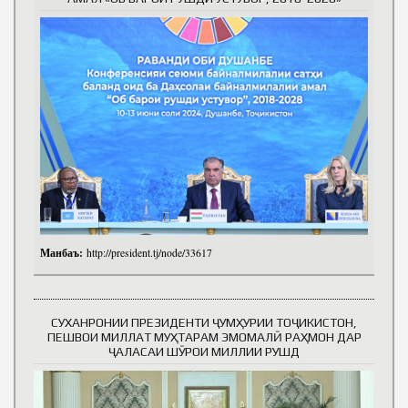
Манбаъ:
http://president.tj/node/33617
СУХАНРОНИИ ПРЕЗИДЕНТИ ҶУМҲУРИИ ТОҶИКИСТОН,
ПЕШВОИ МИЛЛАТ МУҲТАРАМ ЭМОМАЛӢ РАҲМОН ДАР
ҶАЛАСАИ ШӮРОИ МИЛЛИИ РУШД