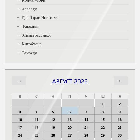
Қонунгузорӣ
Хабарҳо
Дар бораи Институт
Фаъолият
Хизматрасониҳо
Китобхона
Тамосҳо
«
АВГУСТ 2026
»
Д
С
Ч
П
Ҷ
Ш
Я
1
2
3
4
5
6
7
8
9
10
11
12
13
14
15
16
17
18
19
20
21
22
23
24
25
26
27
28
29
30