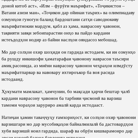
доноӣ китоб аст», «Илм – фурӯғи маърифат», «Тоҷикистон –
Ватани азизи ман», «Тоҷикон дар ойинаи таърих» ва олимпиадаву
озмунҳои гуногун баланд бардоштани сатҳи саводнокиву
маърифатнокии мардум, қабл аз ҳама, наврасону ҷавонон,
тақвияти завқи зебоипарастии онҳо ва пайдо кардани
истеъдодҳои нодир аз байни наслҳои ояндасоз мебошад.
Мо дар солҳои охир шоҳиди он гардида истодаем, ки ин озмунҳо
ба рушду инкишофи ҳаматарафаи ҷавонону наврасон таъсири
амиқ расонида, аз миёни наврасону ҷавонон чеҳраҳои илмдӯсту
маърифатпарвар ва навовару ихтироъкор ба воя расида
истодаанд.
Ҳукумати мамлакат, ҳамчунин, бо мақсади ҳарчи бештар ҷалб
кардани наврасону ҷавонон ба тарбияи ҷисмонӣ ва варзиш
тамоми чораҳои заруриро амалӣ карда истодааст.
Натиҷаи ҳамин таваҷҷуҳу ғамхориҳост, ки солҳои охир ҷавонони
варзишгари мо дар мусобиқаҳои байналмилалӣ ба дастовардҳои
хуби варзишӣ ноил гардида, шараф ва обрӯи кишварамонро дар
арсаи ҷаҳонӣ баланд бардошта истоданд.