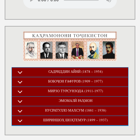
САДРИДДИН АЙНӢ (1878 – 1954)
БОБОҶОН ҒАФУРОВ (1909 – 1977)
МИРЗО ТУРСУНЗОДА (1911-1977)
ЭМОМАЛӢ РАҲМОН
НУСРАТУЛЛО МАХСУМ (1881 – 1938)
ШИРИНШОҲ ШОҲТЕМУР (1899 – 1937)