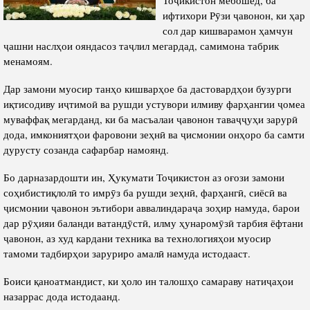
Салоҳият
Сохтори Институт
ифтихори Рӯзи ҷавонон, ки ҳар
Тарҷумаи ҳол
Роҳбарон ва кормандон
сол дар кишварамон ҳамчун
ҷашни наслҳои ояндасоз таҷлил мегардад, самимона табрик
Китобҳо
Таърихи роҳбарон
менамоям.
Мақолаҳо
Дар замони муосир танҳо кишварҳое ба дастовардҳои бузурги
Хадамоти матбуот
иқтисодиву иҷтимоӣ ва рушди устувори илмиву фарҳангии ҷомеа
муваффақ мегарданд, ки ба масъалаи ҷавонон таваҷҷуҳи зарурӣ
дода, имкониятҳои фаровони зеҳнӣ ва ҷисмонии онҳоро ба самти
ПРЕЗИДЕНТИ ҶУМҲУРИИ ТОҶИКИСТОН
дурусту созанда сафарбар намоянд.
Бо дарназардошти ин, Ҳукумати Тоҷикистон аз оғози замони
соҳибистиқлолӣ то имрӯз ба рушди зеҳнӣ, фарҳангӣ, сиёсӣ ва
ҷисмонии ҷавонон эътибори аввалиндараҷа зоҳир намуда, барои
дар рӯҳияи баланди ватандӯстӣ, илму ҳунаромӯзӣ тарбия ёфтани
ҷавонон, аз худ кардани техника ва технологияҳои муосир
тамоми тадбирҳои заруриро амалӣ намуда истодааст.
Боиси қаноатмандист, ки ҳоло ин талошҳо самараву натиҷаҳои
назаррас дода истодаанд.