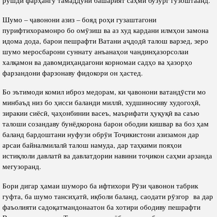
Шумо – ҷавонони азиз – бояд роҳи гузаштагони
пурифтихорамонро бо омӯзиш ва аз худ кардани илмҳои замона
идома дода, барои пешрафти Ватани аҷдодӣ талош варзед, зеро
шумо меросбарони суннату анъанаҳои чандинҳазорсолаи
халқамон ва давомдиҳандагони корномаи садҳо ва ҳазорҳо
фарзандони фарзонаву фидокори он ҳастед.
Бо эътимоди комил иброз медорам, ки ҷавонони ватандӯсти мо
минбаъд низ бо ҳисси баланди миллӣ, худшиносиву худогоҳӣ,
зиракии сиёсӣ, ҷаҳонбинии васеъ, маърифати ҳуқуқӣ ва саъю
талоши созандаву бунёдкорона барои ободии кишвар ва боз ҳам
баланд бардоштани нуфузи обрӯи Тоҷикистони азизамон дар
арсаи байналмилалӣ талош намуда, дар таҳкими пояҳои
истиқлоли давлатӣ ва давлатдории навини тоҷикон саҳми арзанда
мегузоранд.
Бори дигар ҳамаи шуморо ба ифтихори Рӯзи ҷавонон табрик
гуфта, ба шумо тансиҳатӣ, иқболи баланд, саодати рӯзгор ва дар
фаъолияти садоқатмандонаатон ба хотири ободиву пешрафти