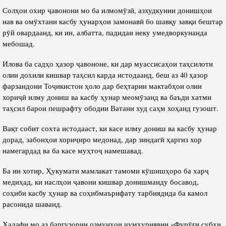
Солҳои охир ҷавонони мо ба илмомӯзӣ, азхудкунии донишҳои
нав ва омӯхтани касбу ҳунарҳои замонавӣ бо шавқу завқи бештар
рӯй овардаанд, ки ин, албатта, падидаи неку умедворкунанда
мебошад.
Илова ба садҳо ҳазор ҷавононе, ки дар муассисаҳои таҳсилоти
олии дохили кишвар таҳсил карда истодаанд, беш аз 40 ҳазор
фарзандони Тоҷикистон ҳоло дар беҳтарин мактабҳои олии
хориҷӣ илму дониш ва касбу ҳунар меомӯзанд ва баъди хатми
таҳсил барои пешрафту ободии Ватани худ саҳм хоҳанд гузошт.
Вақт собит сохта истодааст, ки касе илму дониш ва касбу ҳунар
дорад, забонҳои хориҷиро медонад, дар зиндагӣ ҳаргиз хор
намегардад ва ба касе муҳтоҷ намешавад.
Ба ин хотир, Ҳукумати мамлакат тамоми кӯшишҳоро ба харҷ
медиҳад, ки наслҳои ҷавони кишвар донишманду босавод,
соҳиби касбу ҳунар ва соҳибмаърифату тарбиядида ба камол
расонида шаванд.
Ҳадафи мо аз баргузории озмунҳои ҷумҳуриявии «Фурӯғи субҳи