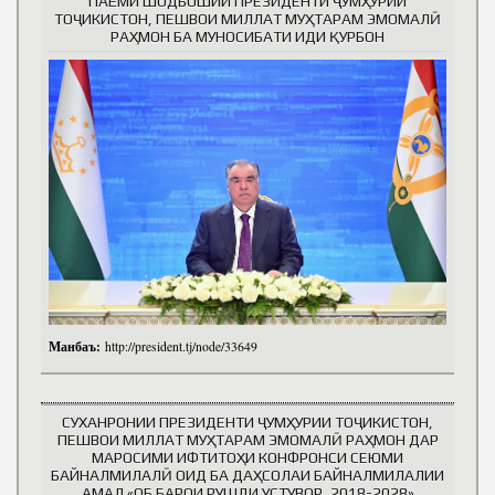
ПАЁМИ ШОДБОШИИ ПРЕЗИДЕНТИ ҶУМҲУРИИ
ТОҶИКИСТОН, ПЕШВОИ МИЛЛАТ МУҲТАРАМ ЭМОМАЛӢ
РАҲМОН БА МУНОСИБАТИ ИДИ ҚУРБОН
Манбаъ:
http://president.tj/node/33649
СУХАНРОНИИ ПРЕЗИДЕНТИ ҶУМҲУРИИ ТОҶИКИСТОН,
ПЕШВОИ МИЛЛАТ МУҲТАРАМ ЭМОМАЛӢ РАҲМОН ДАР
МАРОСИМИ ИФТИТОҲИ КОНФРОНСИ СЕЮМИ
БАЙНАЛМИЛАЛӢ ОИД БА ДАҲСОЛАИ БАЙНАЛМИЛАЛИИ
АМАЛ «ОБ БАРОИ РУШДИ УСТУВОР, 2018-2028»