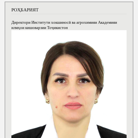
РОҲБАРИЯТ
Директори Институти хокшиносӣ ва агрохимияи Академияи
илмҳои кишоварзии Тоҷикистон