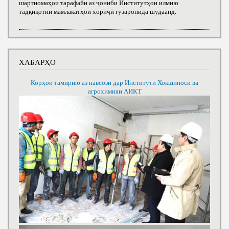
шартномаҳои тарафайн аз ҷониби Институтҳои илмию
тадқиқотии мамлакатҳои хориҷӣ гузаронида шудаанд.
ХАБАРҲО
Корҳои тамирию аз навсозӣ дар Институти Хокшиносӣ ва
агрохимияи АИКТ