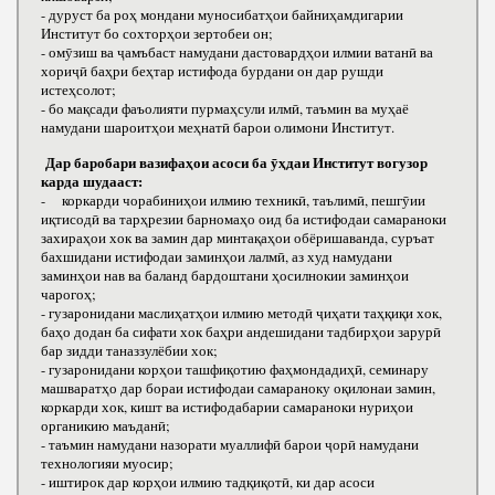
- дуруст ба роҳ мондани муносибатҳои байниҳамдигарии
Институт бо сохторҳои зертобеи он;
- омӯзиш ва ҷамъбаст намудани дастовардҳои илмии ватанӣ ва
хориҷӣ баҳри беҳтар истифода бурдани он дар рушди
истеҳсолот;
- бо мақсади фаъолияти пурмаҳсули илмӣ, таъмин ва муҳаё
намудани шароитҳои меҳнатӣ барои олимони Институт.
Дар баробари вазифаҳои асоси ба ӯҳдаи Институт вогузор
карда шудааст:
- коркарди чорабиниҳои илмию техникӣ, таълимӣ, пешгӯии
иқтисодӣ ва тарҳрезии барномаҳо оид ба истифодаи самараноки
захираҳои хок ва замин дар минтақаҳои обёришаванда, суръат
бахшидани истифодаи заминҳои лалмӣ, аз худ намудани
заминҳои нав ва баланд бардоштани ҳосилнокии заминҳои
чарогоҳ;
- гузаронидани маслиҳатҳои илмию методӣ ҷиҳати таҳқиқи хок,
баҳо додан ба сифати хок баҳри андешидани тадбирҳои зарурӣ
бар зидди таназзулёбии хок;
- гузаронидани корҳои ташфиқотию фаҳмондадиҳӣ, семинару
машваратҳо дар бораи истифодаи самараноку оқилонаи замин,
коркарди хок, кишт ва истифодабарии самараноки нуриҳои
органикию маъданӣ;
- таъмин намудани назорати муаллифӣ барои ҷорӣ намудани
технологияи муосир;
- иштирок дар корҳои илмию тадқиқотӣ, ки дар асоси