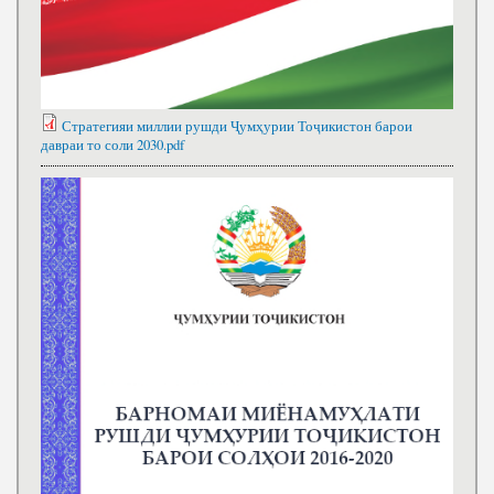
Стратегияи миллии рушди Ҷумҳурии Тоҷикистон барои
давраи то соли 2030.pdf