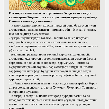
Институти хокшиносӣ ва агрохимияи Академияи илмҳои
кишоварзии Тоҷикистон хизматрасониҳои зеринро мувофиқи
Оиннома пешниҳод менамояд:
- гузаронидани ташхиси хокҳои ҷумҳурӣ доир ба хусусиятҳои
агрокимиёвӣ, физикӣ, физикӣ – кимиёвӣ, оби – физикӣ, биологӣ,
иқлимӣ ва дигар хусусиятҳо;
- гузаронидани корҳои таълимӣ, тарбия ва тайёр намудани
кадрҳои баландихтисоси соҳаи агрокимиё ва хокшиносӣ;
- қабули аспирантон, унвонҷӯён, магистрантон ва докторанон аз
рӯи ихтисоси РhD;
- тезонидани раванди илми-техникӣ дар соҳаи хокшиносӣ,
агрокимиё, мелиоратсия, агроиқлимӣ, коркарди усулҳои баланд
бардоштани ҳосилнокии зироатҳо, дар маҷмӯъ истифода
бурдани захираҳои обу хок, дар амал ҷорӣ намудани низоми
сарфакорона истифода бурдани захираҳои табии дар соҳаи
кишоварзӣ, коркарди низоми агроландшафтӣ ва биологикунонӣ
дар соҳаи зироаткорӣ;
- омӯзиши масъалаҳои афзалиятноки соҳаи кишоварзӣ, ки барои
амали сохтани сиёсати аграрии Ҳукумати Ҷумҳурии Тоҷикистон
нигаронида шудаанд;
- коркарди асосҳои оқилона истифода бурдани замин ва бо
назардошти тағъирёбии иқлим такмили усулҳои нигоҳ доштани
намии хок ва сарфакорона истифода бурдани об дар соҳаи
кишоварзӣ;