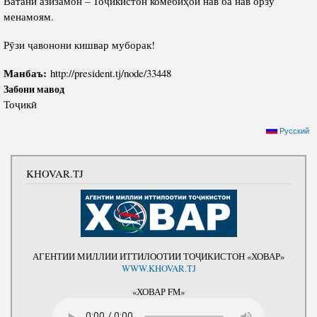
Ватани азизамон – Тоҷикистон комёбиҳои нав ба нав орзу
менамоям.
Рӯзи ҷавонони кишвар муборак!
Манбаъ:
http://president.tj/node/33448
Забони мавод
Тоҷикӣ
Русский
KHOVAR.TJ
АГЕНТИИ МИЛЛИИ ИТТИЛООТИИ ТОҶИКИСТОН «ХОВАР»
WWW.KHOVAR.TJ
«ХОВАР FM»