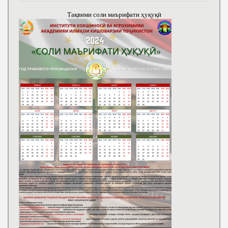
Тақвими соли маърифати ҳуқуқӣ