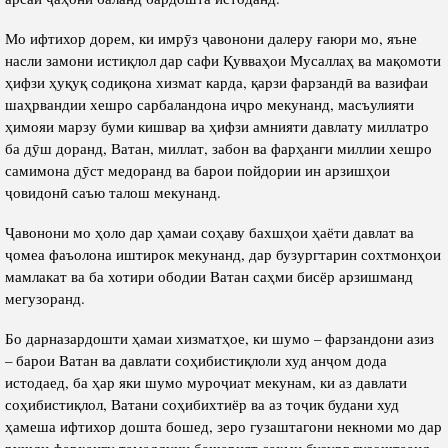
Мо ифтихор дорем, ки имрӯз ҷавонони далеру ғаюри мо, яъне
насли замони истиқлол дар сафи Қувваҳои Мусаллаҳ ва мақомоти
ҳифзи ҳуқуқ содиқона хизмат карда, қарзи фарзандӣ ва вазифаи
шаҳрвандии хешро сарбаландона иҷро мекунанд, масъулияти
ҳимояи марзу буми кишвар ва ҳифзи амнияти давлату миллатро
ба дӯш доранд, Ватан, миллат, забон ва фарҳанги миллии хешро
самимона дӯст медоранд ва барои пойдории ин арзишҳои
ҷовидонӣ саъю талош мекунанд.
Ҷавонони мо ҳоло дар ҳамаи соҳаву бахшҳои ҳаёти давлат ва
ҷомеа фаъолона иштирок мекунанд, дар бузургтарин сохтмонҳои
мамлакат ва ба хотири ободии Ватан саҳми бисёр арзишманд
мегузоранд.
Бо дарназардошти ҳамаи хизматҳое, ки шумо – фарзандони азиз
– барои Ватан ва давлати соҳибистиқлоли худ анҷом дода
истодаед, ба ҳар яки шумо муроҷиат мекунам, ки аз давлати
соҳибистиқлол, Ватани соҳибихтиёр ва аз тоҷик будани худ
ҳамеша ифтихор дошта бошед, зеро гузаштагони некноми мо дар
рушди фарҳангу тамаддуни башарият саҳми бузург гузоштаанд.