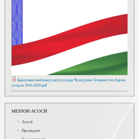
Барномаи миёнамуҳлати рушди Ҹумҳурии Тоҷикистон барои
солҳои 2016-2020.pdf
МЕНЮИ АСОСӢ
Асосӣ
Президент