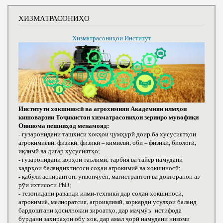
ХИЗМАТРАСОНИҲО
Хизматрасониҳои Институт
Институти хокшиносӣ ва агрохимияи Академияи илмҳои
кишоварзии Тоҷикистон хизматрасониҳои зеринро мувофиқи
Оиннома пешниҳод менамояд:
- гузаронидани ташхиси хокҳои ҷумҳурӣ доир ба хусусиятҳои
агрокимиёвӣ, физикӣ, физикӣ – кимиёвӣ, оби – физикӣ, биологӣ,
иқлимӣ ва дигар хусусиятҳо;
- гузаронидани корҳои таълимӣ, тарбия ва тайёр намудани
кадрҳои баландихтисоси соҳаи агрокимиё ва хокшиносӣ;
- қабули аспирантон, унвонҷӯён, магистрантон ва докторанон аз
рӯи ихтисоси РhD;
- тезонидани раванди илми-техникӣ дар соҳаи хокшиносӣ,
агрокимиё, мелиоратсия, агроиқлимӣ, коркарди усулҳои баланд
бардоштани ҳосилнокии зироатҳо, дар маҷмӯъ истифода
бурдани захираҳои обу хок, дар амал ҷорӣ намудани низоми