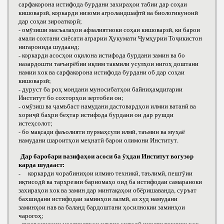
сарфакорона истифода бурдани захираҳои табии дар соҳаи
кишоварзӣ, коркарди низоми агроландшафтӣ ва биологикунонӣ
дар соҳаи зироаткорӣ;
- омӯзиши масъалаҳои афзалиятноки соҳаи кишоварзӣ, ки барои
амали сохтани сиёсати аграрии Ҳукумати Ҷумҳурии Тоҷикистон
нигаронида шудаанд;
- коркарди асосҳои оқилона истифода бурдани замин ва бо
назардошти тағъирёбии иқлим такмили усулҳои нигоҳ доштани
намии хок ва сарфакорона истифода бурдани об дар соҳаи
кишоварзӣ;
- дуруст ба роҳ мондани муносибатҳои байниҳамдигарии
Институт бо сохторҳои зертобеи он;
- омӯзиш ва ҷамъбаст намудани дастовардҳои илмии ватанӣ ва
хориҷӣ баҳри беҳтар истифода бурдани он дар рушди
истеҳсолот;
- бо мақсади фаъолияти пурмаҳсули илмӣ, таъмин ва муҳаё
намудани шароитҳои меҳнатӣ барои олимони Институт.
Дар баробари вазифаҳои асоси ба ӯҳдаи Институт вогузор
карда шудааст:
- коркарди чорабиниҳои илмию техникӣ, таълимӣ, пешгӯии
иқтисодӣ ва тарҳрезии барномаҳо оид ба истифодаи самараноки
захираҳои хок ва замин дар минтақаҳои обёришаванда, суръат
бахшидани истифодаи заминҳои лалмӣ, аз худ намудани
заминҳои нав ва баланд бардоштани ҳосилнокии заминҳои
чарогоҳ;