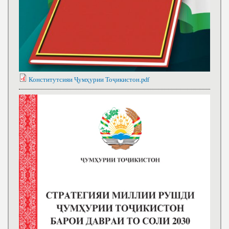
Конститутсияи Ҷумҳурии Тоҷикистон.pdf