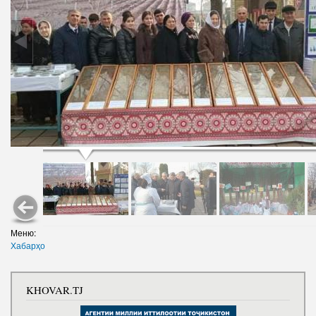
Меню:
Хабарҳо
KHOVAR.TJ