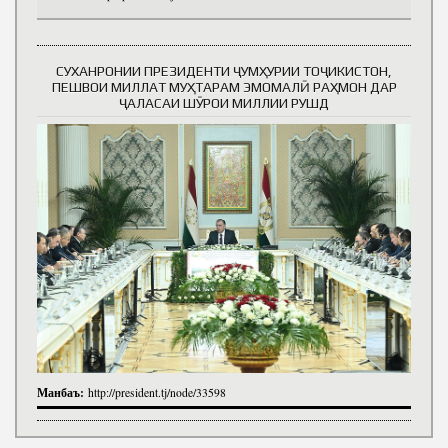
СУХАНРОНИИ ПРЕЗИДЕНТИ ҶУМҲУРИИ ТОҶИКИСТОН,
ПЕШВОИ МИЛЛАТ МУҲТАРАМ ЭМОМАЛӢ РАҲМОН ДАР
ҶАЛАСАИ ШӮРОИ МИЛЛИИ РУШД
Манбаъ:
http://president.tj/node/33598