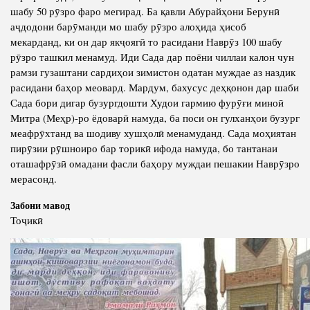
шабу 50 рӯзро фаро мегирад. Ба қавли Абурайҳони Берунӣ
аҷдодони барӯманди мо шабу рӯзро алоҳида ҳисоб
мекарданд, ки он дар якҷоягӣ то расидани Наврӯз 100 шабу
рӯзро ташкил менамуд. Иди Сада дар поёни чиллаи калон чун
рамзи гузаштани сардиҳои зимистон одатан муждае аз наздик
расидани баҳор меовард. Мардум, бахусус деҳқонон дар шаби
Сада бори дигар бузургдошти Худои гармию фурӯғи миноӣ
Митра (Меҳр)-ро ёдоварӣ намуда, ба поси он гулханҳои бузург
меафрӯхтанд ва шодиву хушҳолӣ менамуданд. Сада моҳиятан
пирӯзии рӯшноиро бар торикӣ ифода намуда, бо тантанаи
оташафрӯзӣ омадани фасли баҳору муждаи пешакии Наврӯзро
мерасонд.
Забони мавод
Тоҷикӣ