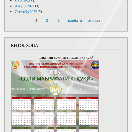
Июн 2022
(2)
Август 2022
(3)
Сентябр 2022
(5)
САҲИФАҲО
2
3
навбатӣ ›
охирин »
1
КИТОБХОНА
Тақвими соли маърифати ҳуқуқӣ