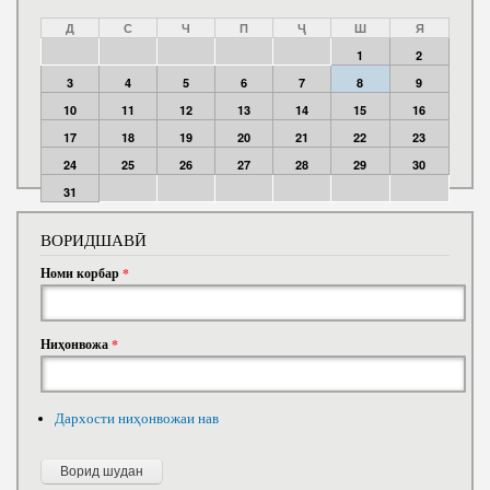
Д
С
Ч
П
Ҷ
Ш
Я
1
2
3
4
5
6
7
8
9
10
11
12
13
14
15
16
17
18
19
20
21
22
23
24
25
26
27
28
29
30
31
ВОРИДШАВӢ
Номи корбар
*
Ниҳонвожа
*
Дархости ниҳонвожаи нав