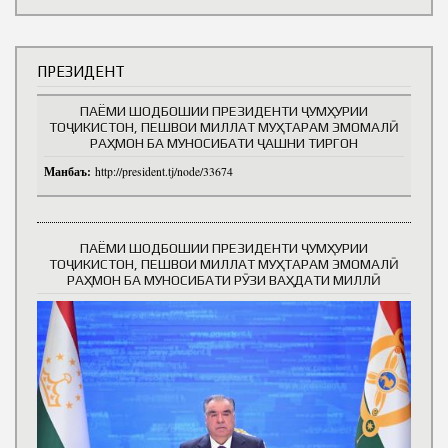
ПРЕЗИДЕНТ
ПАЁМИ ШОДБОШИИ ПРЕЗИДЕНТИ ҶУМҲУРИИ
ТОҶИКИСТОН, ПЕШВОИ МИЛЛАТ МУҲТАРАМ ЭМОМАЛӢ
РАҲМОН БА МУНОСИБАТИ ҶАШНИ ТИРГОН
Манбаъ:
http://president.tj/node/33674
ПАЁМИ ШОДБОШИИ ПРЕЗИДЕНТИ ҶУМҲУРИИ
ТОҶИКИСТОН, ПЕШВОИ МИЛЛАТ МУҲТАРАМ ЭМОМАЛӢ
РАҲМОН БА МУНОСИБАТИ РӮЗИ ВАҲДАТИ МИЛЛӢ