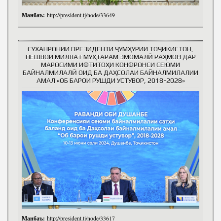
Манбаъ:
http://president.tj/node/33649
СУХАНРОНИИ ПРЕЗИДЕНТИ ҶУМҲУРИИ ТОҶИКИСТОН,
ПЕШВОИ МИЛЛАТ МУҲТАРАМ ЭМОМАЛӢ РАҲМОН ДАР
МАРОСИМИ ИФТИТОҲИ КОНФРОНСИ СЕЮМИ
БАЙНАЛМИЛАЛӢ ОИД БА ДАҲСОЛАИ БАЙНАЛМИЛАЛИИ
АМАЛ «ОБ БАРОИ РУШДИ УСТУВОР, 2018-2028»
Манбаъ:
http://president.tj/node/33617