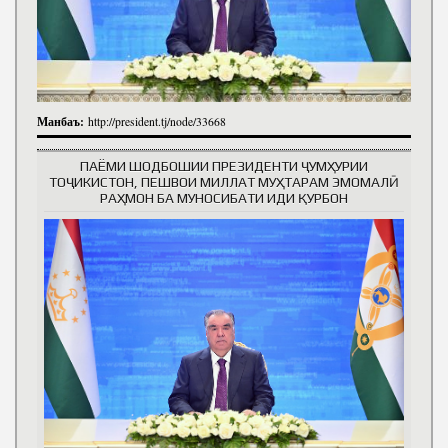
Манбаъ:
http://president.tj/node/33668
ПАЁМИ ШОДБОШИИ ПРЕЗИДЕНТИ ҶУМҲУРИИ
ТОҶИКИСТОН, ПЕШВОИ МИЛЛАТ МУҲТАРАМ ЭМОМАЛӢ
РАҲМОН БА МУНОСИБАТИ ИДИ ҚУРБОН