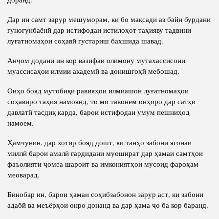
Дар ин самт зарур мешуморам, ки бо мақсади аз байн бурдани
гуногунбаёнӣ дар истифодаи истилоҳот таҳияву тадвини
луғатномаҳои соҳавӣ густариш бахшида шавад.
Анҷом додани ин кор вазифаи олимону мутахассисони
муассисаҳои илмии академӣ ва донишгоҳӣ мебошад.
Онҳо бояд мутобиқи равияҳои илмиашон луғатномаҳои
соҳавиро таҳия намоянд, то мо тавонем онҳоро дар сатҳи
давлатӣ тасдиқ карда, барои истифодаи умум пешниҳод
намоем.
Ҳамчунин, дар хотир бояд дошт, ки танҳо забони ягонаи
миллӣ барои амалӣ гардидани муошират дар ҳамаи самтҳои
фаъолияти ҷомеа шароит ва имкониятҳои мусоид фароҳам
меоварад.
Бинобар ин, барои ҳамаи соҳибзабонон зарур аст, ки забони
адабӣ ва меъёрҳои онро донанд ва дар ҳама ҷо ба кор баранд.