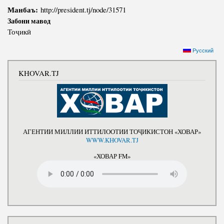
Манбаъ:
http://president.tj/node/31571
Забони мавод
Тоҷикӣ
Русский
KHOVAR.TJ
АГЕНТИИ МИЛЛИИ ИТТИЛООТИИ ТОҶИКИСТОН «ХОВАР»
WWW.KHOVAR.TJ
«ХОВАР FM»