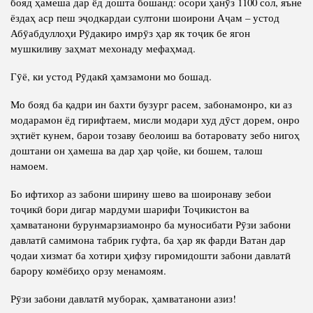
бояд ҳамеша дар ёд дошта бошанд: осори ҳанӯз 1100 сол, яъне
ёздаҳ аср пеш эҷодкардаи султони шоирони Аҷам – устод
Абӯабдуллоҳи Рӯдакиро имрӯз ҳар як тоҷик бе ягон
мушкиливу заҳмат мехонаду мефаҳмад.
Гӯё, ки устод Рӯдакӣ ҳамзамони мо бошад.
Мо бояд ба қадри ин бахти бузург расем, забонамонро, ки аз
модарамон ёд гирифтаем, мисли модари худ дӯст дорем, онро
эҳтиёт кунем, барои тозаву беолоиш ва ботаровату зебо нигоҳ
доштани он ҳамеша ва дар ҳар ҷойе, ки бошем, талош
намоем.
Бо ифтихор аз забони ширину шево ва шоиронаву зебои
тоҷикӣ бори дигар мардуми шарифи Тоҷикистон ва
ҳамватанони бурунмарзиамонро ба муносибати Рӯзи забони
давлатӣ самимона табрик гуфта, ба ҳар як фарди Ватан дар
ҷодаи хизмат ба хотири ҳифзу гиромидошти забони давлатӣ
барору комёбиҳо орзу менамоям.
Рӯзи забони давлатӣ муборак, ҳамватанони азиз!