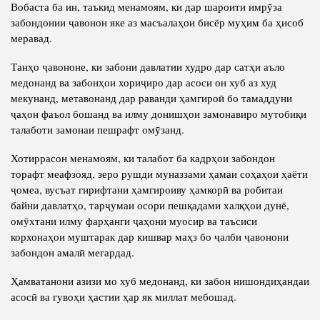
Вобаста ба ин, таъкид менамоям, ки дар шароити имрӯза
забондонии ҷавонон яке аз масъалаҳои бисёр муҳим ба ҳисоб
меравад.
Танҳо ҷавононе, ки забони давлатии худро дар сатҳи аъло
медонанд ва забонҳои хориҷиро дар асоси он хуб аз худ
мекунанд, метавонанд дар раванди ҳамгироӣ бо тамаддуни
ҷаҳон фаъол бошанд ва илму донишҳои замонавиро мутобиқи
талаботи замонаи пешрафт омӯзанд.
Хотиррасон менамоям, ки талабот ба кадрҳои забондон
торафт меафзояд, зеро рушди муназзами ҳамаи соҳаҳои ҳаёти
ҷомеа, вусъат гирифтани ҳамгироиву ҳамкорӣ ва робитаи
байни давлатҳо, тарҷумаи осори пешқадами халқҳои дунё,
омӯхтани илму фарҳанги ҷаҳони муосир ва таъсиси
корхонаҳои муштарак дар кишвар маҳз бо ҷалби ҷавонони
забондон амалӣ мегардад.
Ҳамватанони азизи мо хуб медонанд, ки забон нишондиҳандаи
асосӣ ва гувоҳи ҳастии ҳар як миллат мебошад.