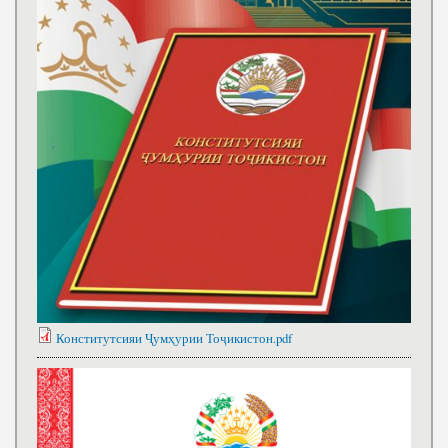
Конститутсияи Ҷумҳурии Тоҷикистон.pdf