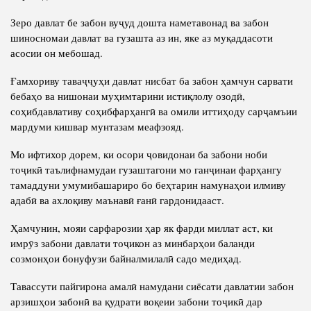
Зеро давлат бе забон вуҷуд дошта наметавонад ва забон
шиносномаи давлат ва гузашта аз ин, яке аз муқаддасоти
асосии он мебошад.
Ғамхориву таваҷҷуҳи давлат нисбат ба забон ҳамчун сарвати
бебаҳо ва нишонаи муҳимтарини истиқлолу озодӣ,
соҳибдавлативу соҳибфарҳангӣ ва омили иттиҳоду сарҷамъии
мардуми кишвар мунтазам меафзояд.
Мо ифтихор дорем, ки осори ҷовидонаи ба забони ноби
тоҷикӣ таълифнамудаи гузаштагони мо ганҷинаи фарҳангу
тамаддуни умумибашариро бо беҳтарин намунаҳои илмиву
адабӣ ва ахлоқиву маънавӣ ғанӣ гардонидааст.
Ҳамчунин, мояи сарфарозии ҳар як фарди миллат аст, ки
имрӯз забони давлати тоҷикон аз минбарҳои баланди
созмонҳои бонуфузи байналмилалӣ садо медиҳад.
Тавассути пайгирона амалӣ намудани сиёсати давлатии забон
арзишҳои забонӣ ва қудрати воқеии забони тоҷикӣ дар