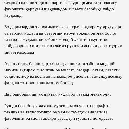
таърихи навини тоҷикон дар тафаккури ҷомеа ва зиндагиву
фаъолияти ҳаррӯзаи шаҳрвандон вусъати бесобиқа пайдо
кардаанд.
Бо дарназардошти аҳаммият ва зарурати эҳтирому арҷгузорӣ
ба забони модарӣ ва бузургиву неруи воқеии он ман борҳо
таъкид намудаам, ки забони модарӣ хишти нахустини
пойдевори кохи миллат ва яке аз рукнҳои асосии давлатдории
миллӣ мебошад.
Аз ин лиҳоз, барои ҳар як фард донистани забони модарӣ
маънои эҳтиром гузоштан ба миллат, Модар, Ватан, давлати
соҳибихтиёр ва воситаи пайванд бо рисолати тамаддунсозиву
фарҳангсолории халқамон мебошад.
Дар баробари ин, як нуктаи муҳимро таъкид менамоям.
Рушди бесобиқаи ҷаҳони муосир, махсусан, пешрафти
техника ва технологияҳо ба ҳамаи самтҳои зиндагӣ ва
фаъолияти одамон таъсири рӯзафзун гузошта истодааст.