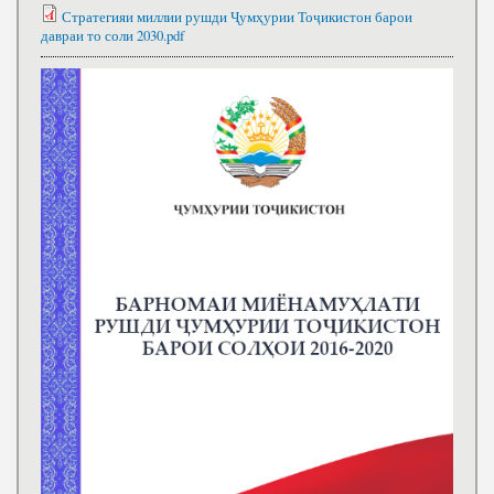
Стратегияи миллии рушди Ҷумҳурии Тоҷикистон барои
давраи то соли 2030.pdf