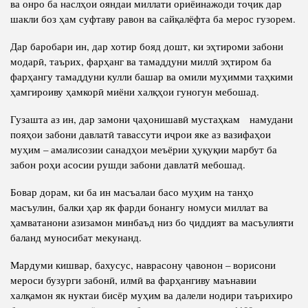
ва онро ба наслҳои ояндаи миллати ориёинажоди тоҷик дар
шакли боз ҳам суфтаву равон ва сайқалёфта ба мерос гузорем.
Дар баробари ин, дар хотир бояд дошт, ки эҳтироми забони
модарӣ, таърих, фарҳанг ва тамаддуни миллӣ эҳтиром ба
фарҳангу тамаддуни кулли башар ва омили муҳимми таҳкими
ҳамгироиву ҳамкорӣ миёни халқҳои гуногун мебошад.
Гузашта аз ин, дар замони ҷаҳонишавӣ мустаҳкам намудани
пояҳои забони давлатӣ тавассути иҷрои яке аз вазифаҳои
муҳим – амалисозии санадҳои меъёрии ҳуқуқии марбут ба
забон роҳи асосии рушди забони давлатӣ мебошад.
Бовар дорам, ки ба ин масъалаи басо муҳим на танҳо
масъулин, балки ҳар як фарди бонангу номуси миллат ва
ҳамватанони азизамон минбаъд низ бо ҷиддият ва масъулияти
баланд муносибат мекунанд.
Мардуми кишвар, бахусус, наврасону ҷавонон – ворисони
мероси бузурги забонӣ, илмӣ ва фарҳангиву маънавии
халқамон як нуктаи бисёр муҳим ва далели нодири таърихиро