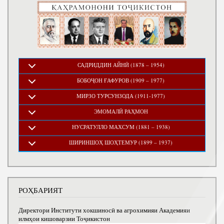
САДРИДДИН АЙНӢ (1878 – 1954)
БОБОҶОН ҒАФУРОВ (1909 – 1977)
МИРЗО ТУРСУНЗОДА (1911-1977)
ЭМОМАЛӢ РАҲМОН
НУСРАТУЛЛО МАХСУМ (1881 – 1938)
ШИРИНШОҲ ШОҲТЕМУР (1899 – 1937)
РОҲБАРИЯТ
Директори Институти хокшиносӣ ва агрохимияи Академияи
илмҳои кишоварзии Тоҷикистон