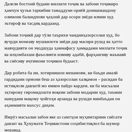
Далели бостонӣ будани миллати тоҷик ва забони тоҷикиро
ҳамчун ҷузъи таркибии тамаддуни ориёӣ донишмандону
олимони баландпояи ҷаҳонӣ дар осори зиёди илмии худ
эътироф ва тасдиқ кардаанд.
Забони тоҷикӣ дар тӯли таърихи чандинҳазорсолаи худ, бо
вуҷуди монеаву мушкилоти зиёди дар масири рушд ва ҳатто
мавҷудияти он эҷодшуда ҳамнафасу ҳамқадами миллати тоҷик
ва илҳомбахши фаъолияти илмиву адабӣ, фарҳангиву маънавӣ
ва сиёсиву иҷтимоии тоҷикон будааст.
Дар робита ба ин, хотирнишон менамоям, ки баъди амалӣ
гардидани ормони беш аз ҳазорсолаи халқамон – расидан ба
истиқлоли давлатӣ мо имкон пайдо кардем, ки ба масъалаи
эҳтирому гиромидошти воқеии забони модарии худ, таъмин
намудани мақому ҷойгоҳи арзанда ва рушди минбаъдаи он
аҳаммияти махсус диҳем.
Имрӯз масъалаи забон яке аз самтҳои муҳимтарини сиёсати
давлат ва Ҳукумати Тоҷикистони соҳибистиқлол ба шумор
меравад.