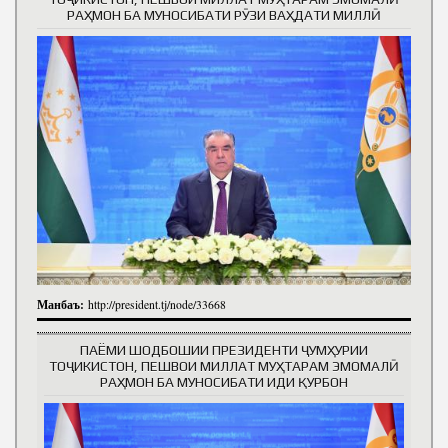
РАҲМОН БА МУНОСИБАТИ РӮЗИ ВАҲДАТИ МИЛЛӢ
Манбаъ:
http://president.tj/node/33668
ПАЁМИ ШОДБОШИИ ПРЕЗИДЕНТИ ҶУМҲУРИИ
ТОҶИКИСТОН, ПЕШВОИ МИЛЛАТ МУҲТАРАМ ЭМОМАЛӢ
РАҲМОН БА МУНОСИБАТИ ИДИ ҚУРБОН