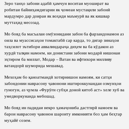
Зеро танҳо забони адабӣ ҳамчун воситаи муошират ва
робитаи байниҳамдигарии як ҷомеаи мустақили забонӣ
мардумро дар доираи як воҳиди маъмурӣ ва як кишвар
муттаҳид месозад.
Мо бояд ба масъалаи омӯзонидани забон ба фарзандонамон аз
оила ва муассисаҳои томактабӣ сар карда, то дигар зинаҳои
таҳсилот эътибори аввалиндараҷа диҳем ва ба кӯдакон аз
хурдӣ талқин намоем, ки донистани забони модарӣ нишонаи
эҳтиром ба миллат, Модар – Ватан ва ифтихори милливу
ватандорӣ шуморида мешавад.
Мехоҳам бо қаноатмандӣ хотирнишон намоям, ки сатҳи
забондонии наврасону ҷавонони иштироккунандаи озмунҳои
гуногун, аз ҷумла «Фурӯғи субҳи доноӣ китоб аст» хеле хуб ва
умедворкунанда мебошад.
Мо бояд ин падидаи некро ҳамаҷониба дастгирӣ намоем ва
барои наврасону ҷавонон шароиту имконияти боз ҳам беҳтар
муҳайё созем.