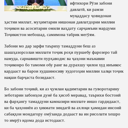
Салоҳият
ифтихори Рӯзи забони
Сохтори Институт
давлатӣ, ки рамзи
Тарҷумаи ҳол
Роҳбарон ва кормандон
муқаддасу ҷовидонаи
Китобҳо
ҳастии миллат, муҳимтарин нишонаи давлатдории миллии
Таърихи роҳбарон
тоҷикон ва асоситарин омили ваҳдату сарҷамъии мардуми
Мақолаҳо
Тоҷикистон мебошад, самимона табрик мегӯям.
Хадамоти матбуот
Забони мо дар зарфи таъриху тамаддуни беш аз
шашҳазорсолаи миллати тоҷик роҳи пуршебу фарозеро тай
ПРЕЗИДЕНТИ ҶУМҲУРИИ ТОҶИКИСТОН
намуда, сарнавишти пурҳаводис ва ҷаҳони маънавии
тоҷиконро бо тамоми обу ранг ва дурахшу ҷилои худ инъикос
кардааст ва барои худшиносиву худогоҳии миллии халқи тоҷик
нақши барҷаста бозидааст.
Бо забони тоҷикӣ, ки аз ҷумлаи қадимтарин ва гуворотарину
зеботарин забонҳои дунё ба ҳисоб меравад, таърихи бостонӣ
ва фарҳангу тамаддуни камназири миллате иншо гардидааст,
ки ба ҷаҳониён аз ҳикмати зиндагӣ ва ахлоқи ҳамидаи инсонӣ
сабақҳои мондагору омӯзанда додааст ва ин рисолати хешро
то имрӯз идома дода истодааст.