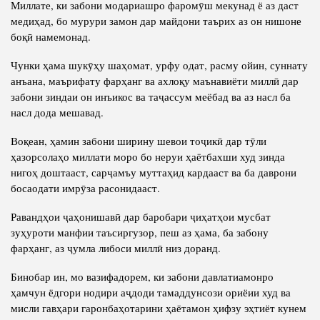
Миллате, ки забони модариашро фаромӯш мекунад ё аз даст
медиҳад, бо мурури замон дар майдони таърих аз он нишоне
боқӣ намемонад.
Чунки ҳама шукӯҳу шаҳомат, урфу одат, расму ойин, суннату
анъана, маърифату фарҳанг ва ахлоқу маънавиёти миллӣ дар
забони зиндаи он инъикос ва таҷассум меёбад ва аз насл ба
насл дода мешавад.
Воқеан, ҳамин забони ширину шевои тоҷикӣ дар тӯли
ҳазорсолаҳо миллати моро бо неруи ҳаётбахши худ зинда
нигоҳ доштааст, сарҷамъу муттаҳид кардааст ва ба даврони
босаодати имрӯза расонидааст.
Равандҳои ҷаҳонишавӣ дар баробари ҷиҳатҳои мусбат
зуҳуроти манфии таъсиргузор, пеш аз ҳама, ба забону
фарҳанг, аз ҷумла либоси миллӣ низ доранд.
Бинобар ин, мо вазифадорем, ки забони давлатиамонро
ҳамчун ёдгори нодири аҷдоди тамаддунсози ориёии худ ва
мисли гавҳари гаронбаҳотарини ҳаётамон ҳифзу эҳтиёт кунем