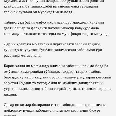
Мусаллам аст, ки чунин пешравӣ бо рушди забон робитаи
қавӣ дошта, ба ташаккулёбӣ ва ғановатманд гардидани
таркиби луғавии он мусоидат менамояд.
Табиист, ки баёни мафҳумҳои нави дар марҳалаи кунунии
ҳаёти башар ва фарҳанги ҷаҳони муосир бавуҷудомада
калимаву истилоҳоти тозаэҷод ва мувофиқро тақозо мекунад.
Дар ин ҳолат ба мо таърихи пурғановати забони тоҷикӣ,
гӯйишҳо ва усулҳои бунёдии калимасозии забонамон ёрӣ
расонида метавонанд.
Барои ҳалли ин масъалаҳо олимони забоншиноси мо бояд ба
омӯзиши ҳамаҷонибаи гӯйишҳо, таҳқиқи таърихи забон,
баргардону нашр кардани осори оламшумули давраи классикӣ
аз устод Рӯдакӣ то устод Айнӣ ва муайяну дақиқ сохтани
усулҳои калимасозии забони тоҷикӣ аҳаммияти аввалиндараҷа
диҳанд.
Дигар ин ки дар болоравии сатҳи забондонии аҳли ҷомеа ва
пойдориву рушди забонамон луғатномаҳо нақши бузург
доранд.