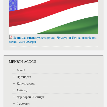
Барномаи миёнамуҳлати рушди Ҹумҳурии Тоҷикистон барои
солҳои 2016-2020.pdf
МЕНЮИ АСОСӢ
Асосӣ
Президент
Қонунгузорӣ
Хабарҳо
Дар бораи Институт
Фаъолият