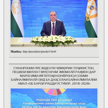
Манбаъ:
http://president.tj/node/33649
СУХАНРОНИИ ПРЕЗИДЕНТИ ҶУМҲУРИИ ТОҶИКИСТОН,
ПЕШВОИ МИЛЛАТ МУҲТАРАМ ЭМОМАЛӢ РАҲМОН ДАР
МАРОСИМИ ИФТИТОҲИ КОНФРОНСИ СЕЮМИ
БАЙНАЛМИЛАЛӢ ОИД БА ДАҲСОЛАИ БАЙНАЛМИЛАЛИИ
АМАЛ «ОБ БАРОИ РУШДИ УСТУВОР, 2018-2028»