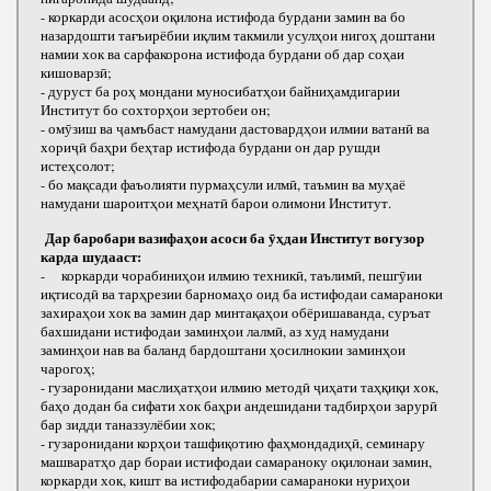
- коркарди асосҳои оқилона истифода бурдани замин ва бо
назардошти тағъирёбии иқлим такмили усулҳои нигоҳ доштани
намии хок ва сарфакорона истифода бурдани об дар соҳаи
кишоварзӣ;
- дуруст ба роҳ мондани муносибатҳои байниҳамдигарии
Институт бо сохторҳои зертобеи он;
- омӯзиш ва ҷамъбаст намудани дастовардҳои илмии ватанӣ ва
хориҷӣ баҳри беҳтар истифода бурдани он дар рушди
истеҳсолот;
- бо мақсади фаъолияти пурмаҳсули илмӣ, таъмин ва муҳаё
намудани шароитҳои меҳнатӣ барои олимони Институт.
Дар баробари вазифаҳои асоси ба ӯҳдаи Институт вогузор
карда шудааст:
- коркарди чорабиниҳои илмию техникӣ, таълимӣ, пешгӯии
иқтисодӣ ва тарҳрезии барномаҳо оид ба истифодаи самараноки
захираҳои хок ва замин дар минтақаҳои обёришаванда, суръат
бахшидани истифодаи заминҳои лалмӣ, аз худ намудани
заминҳои нав ва баланд бардоштани ҳосилнокии заминҳои
чарогоҳ;
- гузаронидани маслиҳатҳои илмию методӣ ҷиҳати таҳқиқи хок,
баҳо додан ба сифати хок баҳри андешидани тадбирҳои зарурӣ
бар зидди таназзулёбии хок;
- гузаронидани корҳои ташфиқотию фаҳмондадиҳӣ, семинару
машваратҳо дар бораи истифодаи самараноку оқилонаи замин,
коркарди хок, кишт ва истифодабарии самараноки нуриҳои