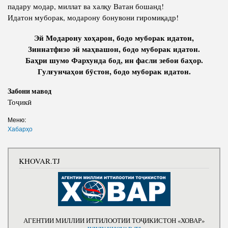
падару модар, миллат ва халқу Ватан бошанд!
Идатон муборак, модарону бонувони гиромиқадр!
Эй Модарону хоҳарон, бодо муборак идатон,
Зиннатфизо эй маҳвашон, бодо муборак идатон.
Баҳри шумо Фархунда бод, ин фасли зебои баҳор.
Гулғунчаҳои бӯстон, бодо муборак идатон.
Забони мавод
Тоҷикӣ
Меню:
Хабарҳо
KHOVAR.TJ
АГЕНТИИ МИЛЛИИ ИТТИЛООТИИ ТОҶИКИСТОН «ХОВАР»