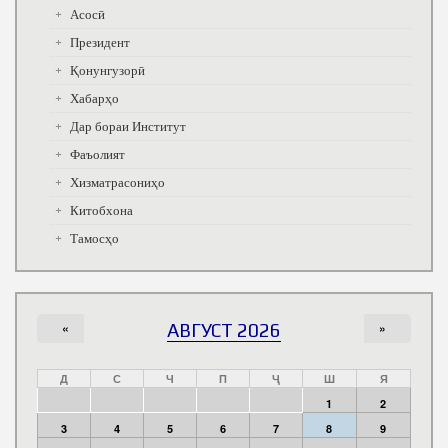
Асосӣ
Президент
Қонунгузорӣ
Хабарҳо
Дар бораи Институт
Фаъолият
Хизматрасониҳо
Китобхона
Тамосҳо
«
АВГУСТ 2026
»
Д
С
Ч
П
Ҷ
Ш
Я
1
2
3
4
5
6
7
8
9