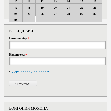
10
11
12
13
14
15
16
17
18
19
20
21
22
23
24
25
26
27
28
29
30
31
ВОРИДШАВӢ
Номи корбар
*
Ниҳонвожа
*
Дархости ниҳонвожаи нав
БОЙГОНИИ МОҲОНА