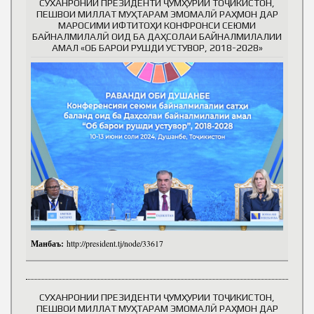
СУХАНРОНИИ ПРЕЗИДЕНТИ ҶУМҲУРИИ ТОҶИКИСТОН,
ПЕШВОИ МИЛЛАТ МУҲТАРАМ ЭМОМАЛӢ РАҲМОН ДАР
МАРОСИМИ ИФТИТОҲИ КОНФРОНСИ СЕЮМИ
БАЙНАЛМИЛАЛӢ ОИД БА ДАҲСОЛАИ БАЙНАЛМИЛАЛИИ
АМАЛ «ОБ БАРОИ РУШДИ УСТУВОР, 2018-2028»
Манбаъ:
http://president.tj/node/33617
СУХАНРОНИИ ПРЕЗИДЕНТИ ҶУМҲУРИИ ТОҶИКИСТОН,
ПЕШВОИ МИЛЛАТ МУҲТАРАМ ЭМОМАЛӢ РАҲМОН ДАР