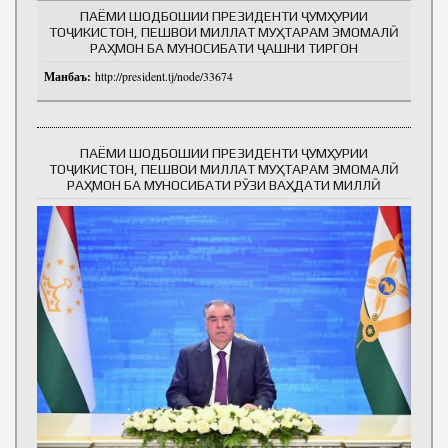
ПАЁМИ ШОДБОШИИ ПРЕЗИДЕНТИ ҶУМҲУРИИ
ТОҶИКИСТОН, ПЕШВОИ МИЛЛАТ МУҲТАРАМ ЭМОМАЛӢ
РАҲМОН БА МУНОСИБАТИ ҶАШНИ ТИРГОН
Манбаъ:
http://president.tj/node/33674
ПАЁМИ ШОДБОШИИ ПРЕЗИДЕНТИ ҶУМҲУРИИ
ТОҶИКИСТОН, ПЕШВОИ МИЛЛАТ МУҲТАРАМ ЭМОМАЛӢ
РАҲМОН БА МУНОСИБАТИ РӮЗИ ВАҲДАТИ МИЛЛӢ