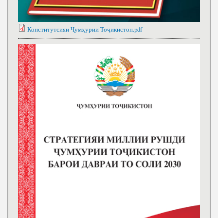
Конститутсияи Ҷумҳурии Тоҷикистон.pdf