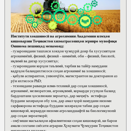
Институти хокшиносӣ ва агрохимияи Академияи илмҳои
кишоварзии Тоҷикистон хизматрасониҳои зеринро мувофиқи
Оиннома пешниҳод менамояд:
- гузаронидани ташхиси хокҳои ҷумҳурӣ доир ба хусусиятҳои
агрокимиёвӣ, физикӣ, физикӣ – кимиёвӣ, оби – физикӣ, биологӣ,
иқлимӣ ва дигар хусусиятҳо;
- гузаронидани корҳои таълимӣ, тарбия ва тайёр намудани
кадрҳои баландихтисоси соҳаи агрокимиё ва хокшиносӣ;
- қабули аспирантон, унвонҷӯён, магистрантон ва докторанон аз
рӯи ихтисоси РhD;
- тезонидани раванди илми-техникӣ дар соҳаи хокшиносӣ,
агрокимиё, мелиоратсия, агроиқлимӣ, коркарди усулҳои баланд
бардоштани ҳосилнокии зироатҳо, дар маҷмӯъ истифода
бурдани захираҳои обу хок, дар амал ҷорӣ намудани низоми
сарфакорона истифода бурдани захираҳои табии дар соҳаи
кишоварзӣ, коркарди низоми агроландшафтӣ ва биологикунонӣ
дар соҳаи зироаткорӣ;
- омӯзиши масъалаҳои афзалиятноки соҳаи кишоварзӣ, ки барои
амали сохтани сиёсати аграрии Ҳукумати Ҷумҳурии Тоҷикистон
нигаронида шудаанд;