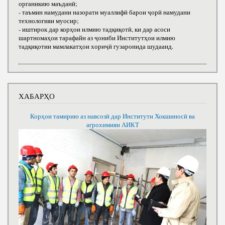
органикию маъданӣ;
- таъмин намудани назорати муаллифӣ барои ҷорӣ намудани
технологияи муосир;
- иштирок дар корҳои илмию тадқиқотӣ, ки дар асоси
шартномаҳои тарафайн аз ҷониби Институтҳои илмию
тадқиқотии мамлакатҳои хориҷӣ гузаронида шудаанд.
ХАБАРҲО
Корҳои тамирию аз навсозӣ дар Институти Хокшиносӣ ва
агрохимияи АИКТ