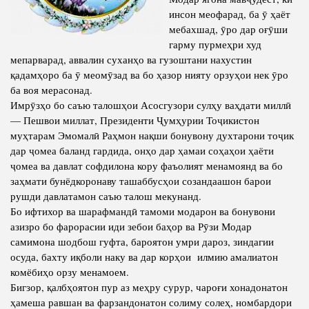
Салоҳият
Сохтори Институт
инсон меофарад, ба ӯ ҳаёт
мебахшад, ӯро дар оғӯши
Тарҷумаи ҳол
Роҳбарон ва кормандон
гарму пурмеҳри худ
Китобҳо
Таърихи роҳбарон
мепарварад, аввалин суханҳо ва гузоштани нахустин
қадамҳоро ба ӯ меомӯзад ва бо ҳазор нияту орзуҳои нек ӯро
Мақолаҳо
ба воя мерасонад.
Хадамоти матбуот
Имрӯзҳо бо саъю талошҳои Асосгузори сулҳу ваҳдати миллӣ
— Пешвои миллат, Президенти Ҷумҳурии Тоҷикистон
муҳтарам Эмомалӣ Раҳмон нақши бонувону духтарони тоҷик
ПРЕЗИДЕНТИ ҶУМҲУРИИ ТОҶИКИСТОН
дар ҷомеа баланд гардида, онҳо дар ҳамаи соҳаҳои ҳаёти
ҷомеа ва давлат софдилона кору фаъолият менамоянд ва бо
заҳмати бунёдкоронаву ташаббусҳои созандаашон барои
рушди давлатамон саъю талош мекунанд.
Бо ифтихор ва шарафмандӣ тамоми модарон ва бонувони
азизро бо фарорасии иди зебои баҳор ва Рӯзи Модар
самимона шодбош гуфта, бароятон умри дароз, зиндагии
осуда, бахту иқболи наку ва дар корҳои илмию амалиатон
комёбиҳо орзу менамоем.
Бигзор, қалбҳоятон пур аз меҳру сурур, чароғи хонадонатон
ҳамеша равшан ва фарзандонатон солиму солеҳ, номбардори