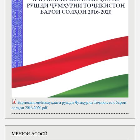
Барномаи миёнамуҳлати рушди Ҹумҳурии Тоҷикистон барои
солҳои 2016-2020.pdf
МЕНЮИ АСОСӢ