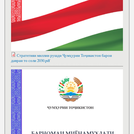
Стратегияи миллии рушди Ҷумҳурии Тоҷикистон барои
давраи то соли 2030.pdf