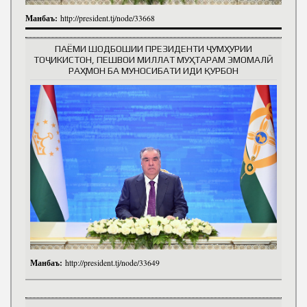
Манбаъ:
http://president.tj/node/33668
ПАЁМИ ШОДБОШИИ ПРЕЗИДЕНТИ ҶУМҲУРИИ
ТОҶИКИСТОН, ПЕШВОИ МИЛЛАТ МУҲТАРАМ ЭМОМАЛӢ
РАҲМОН БА МУНОСИБАТИ ИДИ ҚУРБОН
Манбаъ:
http://president.tj/node/33649