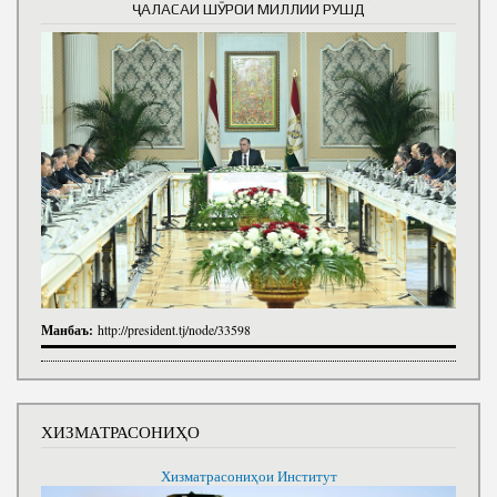
ҶАЛАСАИ ШӮРОИ МИЛЛИИ РУШД
Манбаъ:
http://president.tj/node/33598
ХИЗМАТРАСОНИҲО
Хизматрасониҳои Институт