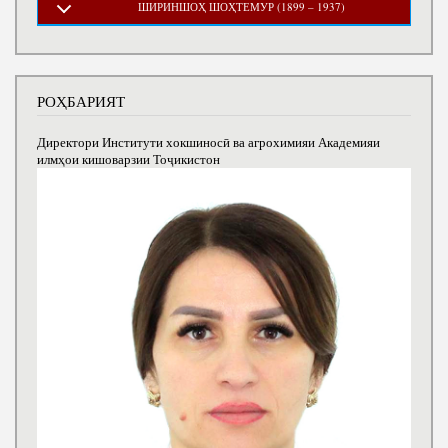
ШИРИНШОҲ ШОҲТЕМУР (1899 – 1937)
РОҲБАРИЯТ
Директори Институти хокшиносӣ ва агрохимияи Академияи
илмҳои кишоварзии Тоҷикистон