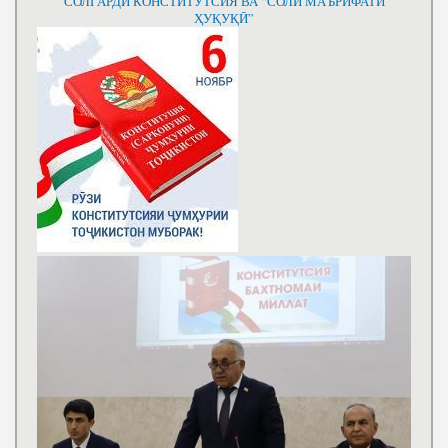
СОЛГАРДИ КОНСТИТУТСИЯ ВА “СОЛИ МАЪРИФАТИ
ҲУҚУҚӢ”