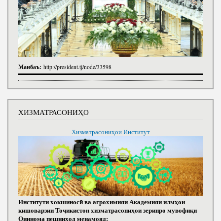
Манбаъ:
http://president.tj/node/33598
ХИЗМАТРАСОНИҲО
Хизматрасониҳои Институт
Институти хокшиносӣ ва агрохимияи Академияи илмҳои
кишоварзии Тоҷикистон хизматрасониҳои зеринро мувофиқи
Оиннома пешниҳод менамояд: