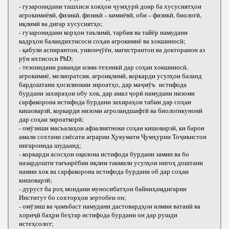
- гузаронидани ташхиси хокҳои ҷумҳурӣ доир ба хусусиятҳои
агрокимиёвӣ, физикӣ, физикӣ – кимиёвӣ, оби – физикӣ, биологӣ,
иқлимӣ ва дигар хусусиятҳо;
- гузаронидани корҳои таълимӣ, тарбия ва тайёр намудани
кадрҳои баландихтисоси соҳаи агрокимиё ва хокшиносӣ;
- қабули аспирантон, унвонҷӯён, магистрантон ва докторанон аз
рӯи ихтисоси РhD;
- тезонидани раванди илми-техникӣ дар соҳаи хокшиносӣ,
агрокимиё, мелиоратсия, агроиқлимӣ, коркарди усулҳои баланд
бардоштани ҳосилнокии зироатҳо, дар маҷмӯъ истифода
бурдани захираҳои обу хок, дар амал ҷорӣ намудани низоми
сарфакорона истифода бурдани захираҳои табии дар соҳаи
кишоварзӣ, коркарди низоми агроландшафтӣ ва биологикунонӣ
дар соҳаи зироаткорӣ;
- омӯзиши масъалаҳои афзалиятноки соҳаи кишоварзӣ, ки барои
амали сохтани сиёсати аграрии Ҳукумати Ҷумҳурии Тоҷикистон
нигаронида шудаанд;
- коркарди асосҳои оқилона истифода бурдани замин ва бо
назардошти тағъирёбии иқлим такмили усулҳои нигоҳ доштани
намии хок ва сарфакорона истифода бурдани об дар соҳаи
кишоварзӣ;
- дуруст ба роҳ мондани муносибатҳои байниҳамдигарии
Институт бо сохторҳои зертобеи он;
- омӯзиш ва ҷамъбаст намудани дастовардҳои илмии ватанӣ ва
хориҷӣ баҳри беҳтар истифода бурдани он дар рушди
истеҳсолот;