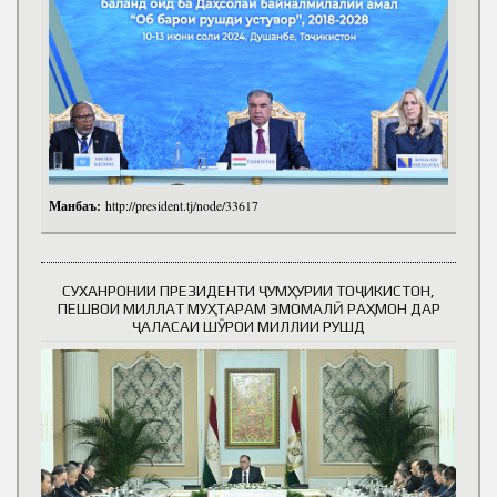
Манбаъ:
http://president.tj/node/33617
СУХАНРОНИИ ПРЕЗИДЕНТИ ҶУМҲУРИИ ТОҶИКИСТОН,
ПЕШВОИ МИЛЛАТ МУҲТАРАМ ЭМОМАЛӢ РАҲМОН ДАР
ҶАЛАСАИ ШӮРОИ МИЛЛИИ РУШД