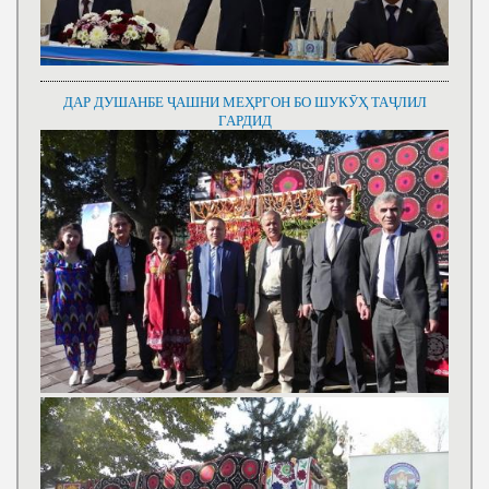
ДАР ДУШАНБЕ ҶАШНИ МЕҲРГОН БО ШУКӮҲ ТАҶЛИЛ
ГАРДИД