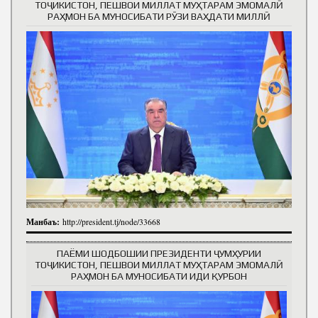
ТОҶИКИСТОН, ПЕШВОИ МИЛЛАТ МУҲТАРАМ ЭМОМАЛӢ
РАҲМОН БА МУНОСИБАТИ РӮЗИ ВАҲДАТИ МИЛЛӢ
Манбаъ:
http://president.tj/node/33668
ПАЁМИ ШОДБОШИИ ПРЕЗИДЕНТИ ҶУМҲУРИИ
ТОҶИКИСТОН, ПЕШВОИ МИЛЛАТ МУҲТАРАМ ЭМОМАЛӢ
РАҲМОН БА МУНОСИБАТИ ИДИ ҚУРБОН