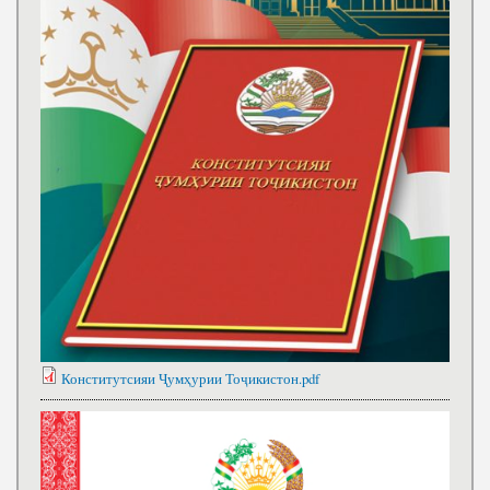
Конститутсияи Ҷумҳурии Тоҷикистон.pdf