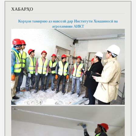
ХАБАРҲО
Корҳои тамирию аз навсозӣ дар Институти Хокшиносӣ ва
агрохимияи АИКТ