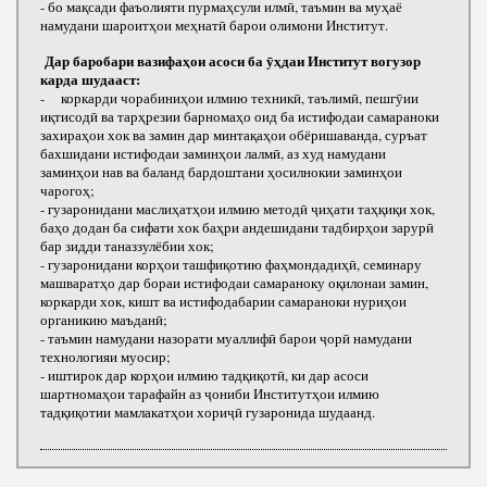
- бо мақсади фаъолияти пурмаҳсули илмӣ, таъмин ва муҳаё
намудани шароитҳои меҳнатӣ барои олимони Институт.
Дар баробари вазифаҳои асоси ба ӯҳдаи Институт вогузор
карда шудааст:
- коркарди чорабиниҳои илмию техникӣ, таълимӣ, пешгӯии
иқтисодӣ ва тарҳрезии барномаҳо оид ба истифодаи самараноки
захираҳои хок ва замин дар минтақаҳои обёришаванда, суръат
бахшидани истифодаи заминҳои лалмӣ, аз худ намудани
заминҳои нав ва баланд бардоштани ҳосилнокии заминҳои
чарогоҳ;
- гузаронидани маслиҳатҳои илмию методӣ ҷиҳати таҳқиқи хок,
баҳо додан ба сифати хок баҳри андешидани тадбирҳои зарурӣ
бар зидди таназзулёбии хок;
- гузаронидани корҳои ташфиқотию фаҳмондадиҳӣ, семинару
машваратҳо дар бораи истифодаи самараноку оқилонаи замин,
коркарди хок, кишт ва истифодабарии самараноки нуриҳои
органикию маъданӣ;
- таъмин намудани назорати муаллифӣ барои ҷорӣ намудани
технологияи муосир;
- иштирок дар корҳои илмию тадқиқотӣ, ки дар асоси
шартномаҳои тарафайн аз ҷониби Институтҳои илмию
тадқиқотии мамлакатҳои хориҷӣ гузаронида шудаанд.