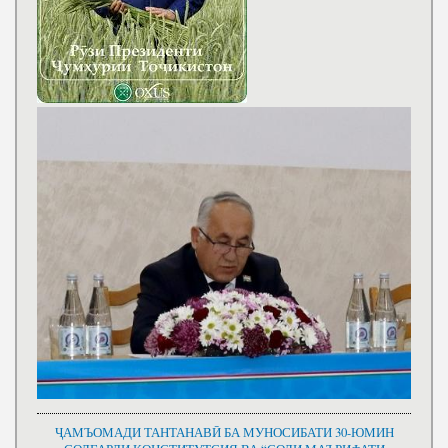
ҶАМЪОМАДИ ТАНТАНАВӢ БА МУНОСИБАТИ 30-ЮМИН