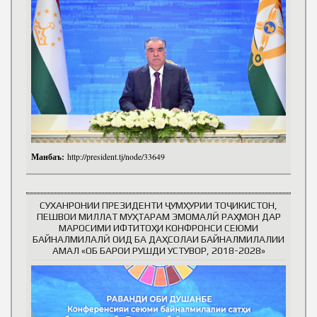
Манбаъ:
http://president.tj/node/33649
СУХАНРОНИИ ПРЕЗИДЕНТИ ҶУМҲУРИИ ТОҶИКИСТОН,
ПЕШВОИ МИЛЛАТ МУҲТАРАМ ЭМОМАЛӢ РАҲМОН ДАР
МАРОСИМИ ИФТИТОҲИ КОНФРОНСИ СЕЮМИ
БАЙНАЛМИЛАЛӢ ОИД БА ДАҲСОЛАИ БАЙНАЛМИЛАЛИИ
АМАЛ «ОБ БАРОИ РУШДИ УСТУВОР, 2018-2028»