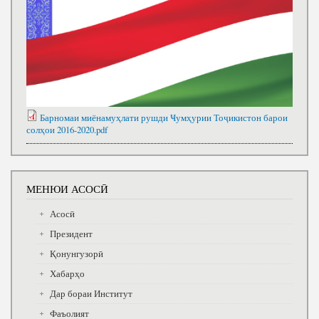
Барномаи миёнамуҳлати рушди Ҹумҳурии Тоҷикистон барои
солҳои 2016-2020.pdf
МЕНЮИ АСОСӢ
Асосӣ
Президент
Қонунгузорӣ
Хабарҳо
Дар бораи Институт
Фаъолият