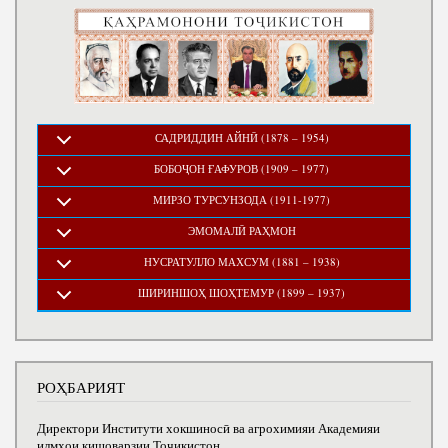
САДРИДДИН АЙНӢ (1878 – 1954)
БОБОҶОН ҒАФУРОВ (1909 – 1977)
МИРЗО ТУРСУНЗОДА (1911-1977)
ЭМОМАЛӢ РАҲМОН
НУСРАТУЛЛО МАХСУМ (1881 – 1938)
ШИРИНШОҲ ШОҲТЕМУР (1899 – 1937)
РОҲБАРИЯТ
Директори Институти хокшиносӣ ва агрохимияи Академияи
илмҳои кишоварзии Тоҷикистон