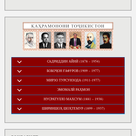
САДРИДДИН АЙНӢ (1878 – 1954)
БОБОҶОН ҒАФУРОВ (1909 – 1977)
МИРЗО ТУРСУНЗОДА (1911-1977)
ЭМОМАЛӢ РАҲМОН
НУСРАТУЛЛО МАХСУМ (1881 – 1938)
ШИРИНШОҲ ШОҲТЕМУР (1899 – 1937)