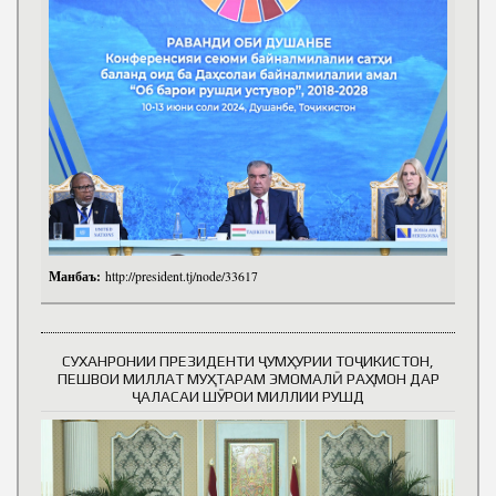
Манбаъ:
http://president.tj/node/33617
СУХАНРОНИИ ПРЕЗИДЕНТИ ҶУМҲУРИИ ТОҶИКИСТОН,
ПЕШВОИ МИЛЛАТ МУҲТАРАМ ЭМОМАЛӢ РАҲМОН ДАР
ҶАЛАСАИ ШӮРОИ МИЛЛИИ РУШД