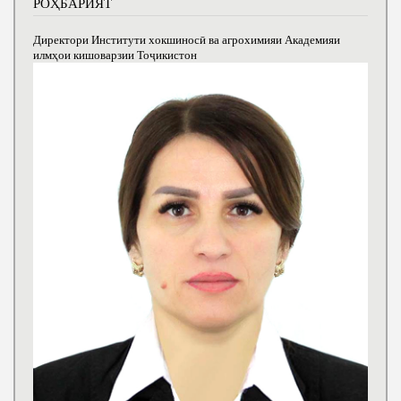
РОҲБАРИЯТ
Директори Институти хокшиносӣ ва агрохимияи Академияи
илмҳои кишоварзии Тоҷикистон