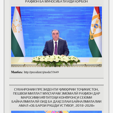
РАҲМОН БА МУНОСИБАТИ ИДИ ҚУРБОН
Манбаъ:
http://president.tj/node/33649
СУХАНРОНИИ ПРЕЗИДЕНТИ ҶУМҲУРИИ ТОҶИКИСТОН,
ПЕШВОИ МИЛЛАТ МУҲТАРАМ ЭМОМАЛӢ РАҲМОН ДАР
МАРОСИМИ ИФТИТОҲИ КОНФРОНСИ СЕЮМИ
БАЙНАЛМИЛАЛӢ ОИД БА ДАҲСОЛАИ БАЙНАЛМИЛАЛИИ
АМАЛ «ОБ БАРОИ РУШДИ УСТУВОР, 2018-2028»