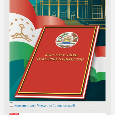
Конститутсияи Ҷумҳурии Тоҷикистон.pdf