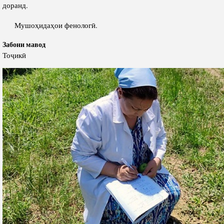
доранд.
Мушоҳидаҳои фенологӣ.
Забони мавод
Тоҷикӣ