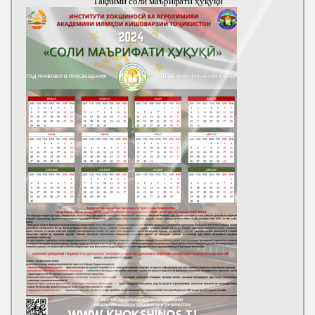
Тақвими соли маърифати ҳуқуқӣ