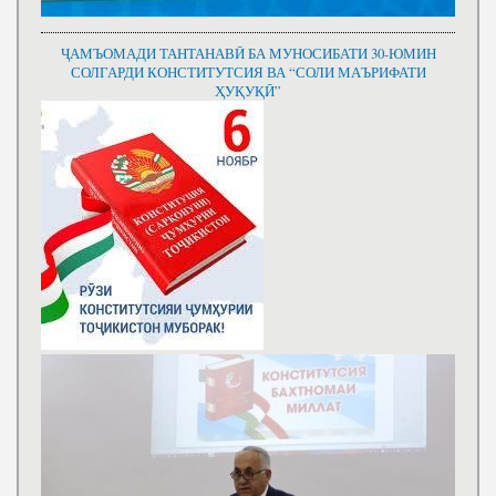
ҶАМЪОМАДИ ТАНТАНАВӢ БА МУНОСИБАТИ 30-ЮМИН
СОЛГАРДИ КОНСТИТУТСИЯ ВА “СОЛИ МАЪРИФАТИ
ҲУҚУҚӢ”