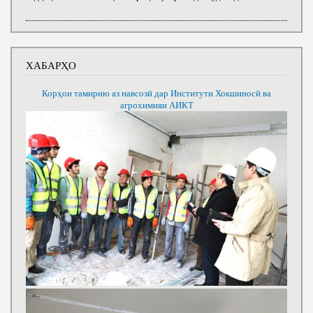
ХАБАРҲО
Корҳои тамирию аз навсозӣ дар Институти Хокшиносӣ ва
агрохимияи АИКТ