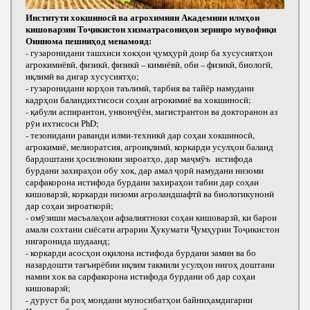
Институти хокшиносӣ ва агрохимияи Академияи илмҳои
кишоварзии Тоҷикистон хизматрасониҳои зеринро мувофиқи
Оиннома пешниҳод менамояд:
- гузаронидани ташхиси хокҳои ҷумҳурӣ доир ба хусусиятҳои
агрокимиёвӣ, физикӣ, физикӣ – кимиёвӣ, оби – физикӣ, биологӣ,
иқлимӣ ва дигар хусусиятҳо;
- гузаронидани корҳои таълимӣ, тарбия ва тайёр намудани
кадрҳои баландихтисоси соҳаи агрокимиё ва хокшиносӣ;
- қабули аспирантон, унвонҷӯён, магистрантон ва докторанон аз
рӯи ихтисоси РhD;
- тезонидани раванди илми-техникӣ дар соҳаи хокшиносӣ,
агрокимиё, мелиоратсия, агроиқлимӣ, коркарди усулҳои баланд
бардоштани ҳосилнокии зироатҳо, дар маҷмӯъ истифода
бурдани захираҳои обу хок, дар амал ҷорӣ намудани низоми
сарфакорона истифода бурдани захираҳои табии дар соҳаи
кишоварзӣ, коркарди низоми агроландшафтӣ ва биологикунонӣ
дар соҳаи зироаткорӣ;
- омӯзиши масъалаҳои афзалиятноки соҳаи кишоварзӣ, ки барои
амали сохтани сиёсати аграрии Ҳукумати Ҷумҳурии Тоҷикистон
нигаронида шудаанд;
- коркарди асосҳои оқилона истифода бурдани замин ва бо
назардошти тағъирёбии иқлим такмили усулҳои нигоҳ доштани
намии хок ва сарфакорона истифода бурдани об дар соҳаи
кишоварзӣ;
- дуруст ба роҳ мондани муносибатҳои байниҳамдигарии