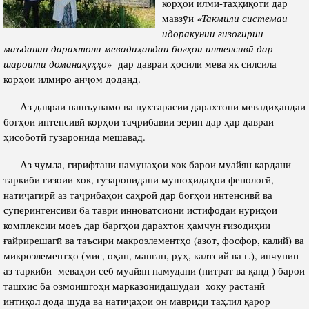
корҳои илмӣ-таҳқиқотӣ дар
Салоҳият
Сохтори Институт
мавзӯи
«Такмили системаи
Тарҷумаи ҳол
Роҳбарон ва кормандон
идоракунии ғизогирии
маъдании дарахтони мевадиҳандаи боғҳои интенсивӣ дар
Китобҳо
Таърихи роҳбарон
шароити доманакӯҳҳо
»
дар давраи ҳосили мева як силсила
Мақолаҳо
корҳои илмиро анҷом доданд.
Хадамоти матбуот
Аз давраи нашъунамо ва пухтарасии дарахтони мевадиҳандаи
боғҳои интенсивӣ корҳои таҷрибавии зерин дар ҳар давраи
ҳисоботӣ гузаронида мешавад.
ПРЕЗИДЕНТИ ҶУМҲУРИИ ТОҶИКИСТОН
Аз ҷумла, гирифтани намунаҳои хок барои муайян кардани
таркиби ғизоии хок, гузаронидани мушоҳидаҳои фенологӣ,
натиҷагирӣ аз таҷрибаҳои саҳроӣ дар боғҳои интенсивӣ ва
суперинтенсивӣ ба таври инноватсионӣ истифодаи нуриҳои
комплексии моеъ дар баргҳои дарахтон ҳамчун ғизодиҳии
ғайрирешагӣ ва таъсири макроэлементҳо (азот, фосфор, калий) ва
микроэлементҳо (мис, оҳан, манган, руҳ, калтсий ва ғ.), инчунин
аз таркиби меваҳои себ муайян намудани (нитрат ва қанд ) барои
ташхис ба озмоишгоҳи марказонидашудаи хоку растанӣ
интиқол дода шуда ва натиҷаҳои он мавриди таҳлил қарор