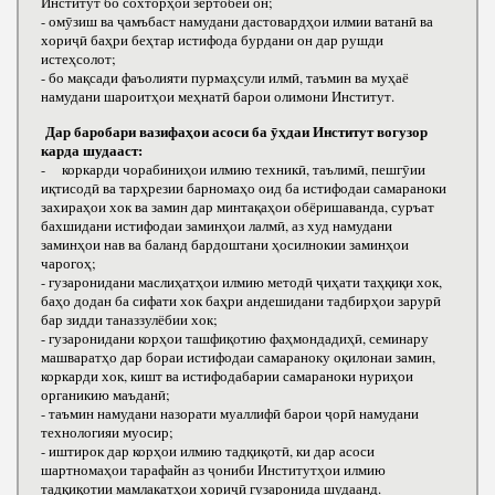
Институт бо сохторҳои зертобеи он;
- омӯзиш ва ҷамъбаст намудани дастовардҳои илмии ватанӣ ва
хориҷӣ баҳри беҳтар истифода бурдани он дар рушди
истеҳсолот;
- бо мақсади фаъолияти пурмаҳсули илмӣ, таъмин ва муҳаё
намудани шароитҳои меҳнатӣ барои олимони Институт.
Дар баробари вазифаҳои асоси ба ӯҳдаи Институт вогузор
карда шудааст:
- коркарди чорабиниҳои илмию техникӣ, таълимӣ, пешгӯии
иқтисодӣ ва тарҳрезии барномаҳо оид ба истифодаи самараноки
захираҳои хок ва замин дар минтақаҳои обёришаванда, суръат
бахшидани истифодаи заминҳои лалмӣ, аз худ намудани
заминҳои нав ва баланд бардоштани ҳосилнокии заминҳои
чарогоҳ;
- гузаронидани маслиҳатҳои илмию методӣ ҷиҳати таҳқиқи хок,
баҳо додан ба сифати хок баҳри андешидани тадбирҳои зарурӣ
бар зидди таназзулёбии хок;
- гузаронидани корҳои ташфиқотию фаҳмондадиҳӣ, семинару
машваратҳо дар бораи истифодаи самараноку оқилонаи замин,
коркарди хок, кишт ва истифодабарии самараноки нуриҳои
органикию маъданӣ;
- таъмин намудани назорати муаллифӣ барои ҷорӣ намудани
технологияи муосир;
- иштирок дар корҳои илмию тадқиқотӣ, ки дар асоси
шартномаҳои тарафайн аз ҷониби Институтҳои илмию
тадқиқотии мамлакатҳои хориҷӣ гузаронида шудаанд.