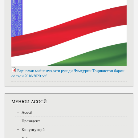
Барномаи миёнамуҳлати рушди Ҹумҳурии Тоҷикистон барои
солҳои 2016-2020.pdf
МЕНЮИ АСОСӢ
Асосӣ
Президент
Қонунгузорӣ