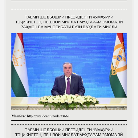
ПАЁМИ ШОДБОШИИ ПРЕЗИДЕНТИ ҶУМҲУРИИ
ТОҶИКИСТОН, ПЕШВОИ МИЛЛАТ МУҲТАРАМ ЭМОМАЛӢ
РАҲМОН БА МУНОСИБАТИ РӮЗИ ВАҲДАТИ МИЛЛӢ
Манбаъ:
http://president.tj/node/33668
ПАЁМИ ШОДБОШИИ ПРЕЗИДЕНТИ ҶУМҲУРИИ
ТОҶИКИСТОН, ПЕШВОИ МИЛЛАТ МУҲТАРАМ ЭМОМАЛӢ