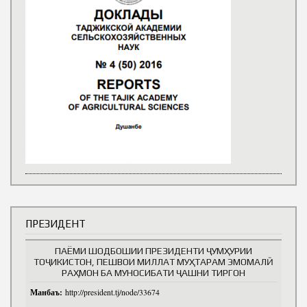
ПРЕЗИДЕНТ
ПАЁМИ ШОДБОШИИ ПРЕЗИДЕНТИ ҶУМҲУРИИ
ТОҶИКИСТОН, ПЕШВОИ МИЛЛАТ МУҲТАРАМ ЭМОМАЛӢ
РАҲМОН БА МУНОСИБАТИ ҶАШНИ ТИРГОН
Манбаъ:
http://president.tj/node/33674